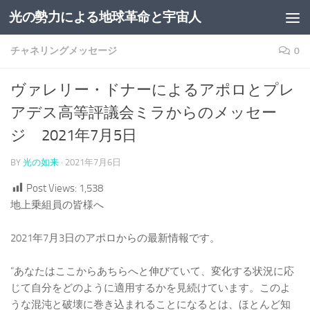
光の勢力による地球革命と宇宙人
コンテンツへスキップ
チャネリングメッセージ
0
ヴァレリー・ドナーによるアポロとプレ
アデス高等評議会ミラからのメッセー
ジ 2021年7月5日
BY
光の如来
·
2021年7月6日
Post Views:
1,538
地上乗組員の皆様へ
2021年7月3日のアポロからの最新情報です。
“あなたはここからあちらへと伸びていて、変化する状況に応
じて自分をどのように適用するかを見続けています。このよ
うな混沌と破壊に巻き込まれることになるとは、ほとんど知