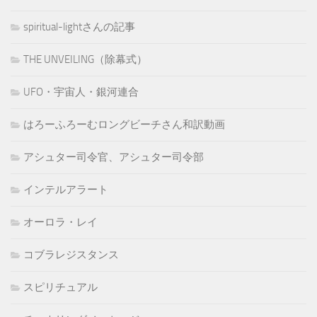
spiritual-lightさんの記事
THE UNVEILING（除幕式）
UFO・宇宙人・銀河連合
はろーふろーむロングビーチさん和訳動画
アシュター司令官、アシュター司令部
インテルアラート
オーロラ・レイ
コブラレジスタンス
スピリチュアル