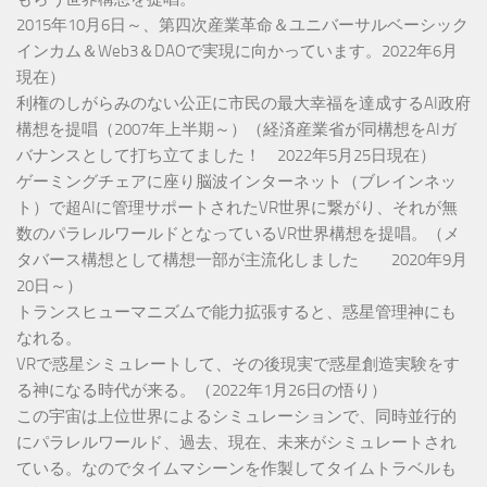
2015年10月6日～、第四次産業革命＆ユニバーサルベーシック
インカム＆Web3＆DAOで実現に向かっています。2022年6月
現在）
利権のしがらみのない公正に市民の最大幸福を達成するAI政府
構想を提唱（2007年上半期～）（経済産業省が同構想をAIガ
バナンスとして打ち立てました！ 2022年5月25日現在）
ゲーミングチェアに座り脳波インターネット（ブレインネッ
ト）で超AIに管理サポートされたVR世界に繋がり、それが無
数のパラレルワールドとなっているVR世界構想を提唱。（メ
タバース構想として構想一部が主流化しました 2020年9月
20日～）
トランスヒューマニズムで能力拡張すると、惑星管理神にも
なれる。
VRで惑星シミュレートして、その後現実で惑星創造実験をす
る神になる時代が来る。（2022年1月26日の悟り）
この宇宙は上位世界によるシミュレーションで、同時並行的
にパラレルワールド、過去、現在、未来がシミュレートされ
ている。なのでタイムマシーンを作製してタイムトラベルも