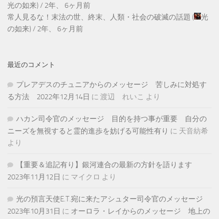
光の如来
) /
2年、 6ヶ月前
常人見るな！末法の世、終末、人類・社会の破滅の話題
(
光
の如来
) /
2年、 6ヶ月前
最近のコメント
プレアデスのチュニアからのメッセージ 苦しみに対処す
る方法 2022年12月14日
に
渡辺 れいこ
より
ハカン司令官のメッセージ 目的を持つ事が重要 自分の
ニーズを無視すると霊的進歩を妨げる可能性有り
に
天音紡希
より
【重要＆追記有り】銀河連合の最新の方針を語ります
2023年11月12日
に
マイクロ
より
光の預言天使E.T.宛に来たアシュター司令官のメッセージ
2023年10月31日
に
オーロラ・レイからのメッセージ 地上の