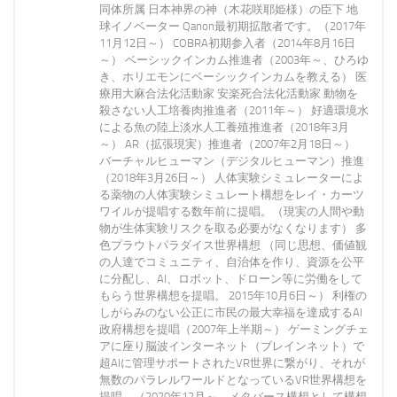
同体所属 日本神界の神（木花咲耶姫様）の臣下 地
球イノベーター Qanon最初期拡散者です。（2017年
11月12日～） COBRA初期参入者（2014年8月16日
～） ベーシックインカム推進者（2003年～、ひろゆ
き、ホリエモンにベーシックインカムを教える） 医
療用大麻合法化活動家 安楽死合法化活動家 動物を
殺さない人工培養肉推進者（2011年～） 好適環境水
による魚の陸上淡水人工養殖推進者（2018年3月
～） AR（拡張現実）推進者（2007年2月18日～）
バーチャルヒューマン（デジタルヒューマン）推進
（2018年3月26日～） 人体実験シミュレーターによ
る薬物の人体実験シミュレート構想をレイ・カーツ
ワイルが提唱する数年前に提唱。（現実の人間や動
物が生体実験リスクを取る必要がなくなります） 多
色プラウトパラダイス世界構想 （同じ思想、価値観
の人達でコミュニティ、自治体を作り、資源を公平
に分配し、AI、ロボット、ドローン等に労働をして
もらう世界構想を提唱。 2015年10月6日～） 利権の
しがらみのない公正に市民の最大幸福を達成するAI
政府構想を提唱（2007年上半期～） ゲーミングチェ
アに座り脳波インターネット（ブレインネット）で
超AIに管理サポートされたVR世界に繋がり、それが
無数のパラレルワールドとなっているVR世界構想を
提唱。（2020年12月～ メタバース構想として構想