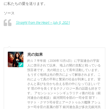
に私たちの愛を送ります。
ソース
Straight from the Heart – July 5, 2021
光の如来
約１７半年前（2006年10月4日）に宇宙連合の宇宙
人に啓示されて以来、 地上の闇の支配と戦っている
預言者です。 光の戦士として長年活動しています。
もうすぐ地球は光の勢力によって解放されます。 こ
れによって真の平和と繁栄の社会が到来します。 皆
さんと喜びを分かち合える世の中になってほしいで
す 世の中を良くするテクノロジー系の話題も好きで
す。 アセンション＝シンギュラリティ後の社会（銀
河連合の使者談） 銀河間司令部の一司令官 部下：
サナト・クマラ司令官とアークトゥルス艦隊 アシュ
ター司令官の直属の部下 銀河連合及び多次元銀河共