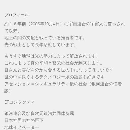
プロフィール
約１６年前（2006年10月4日）に宇宙連合の宇宙人に啓示され
て以来、
地上の闇の支配と戦っている預言者です。
光の戦士として長年活動しています。
もうすぐ地球は光の勢力によって解放されます。
これによって真の平和と繁栄の社会が到来します。
皆さんと喜びを分かち合える世の中になってほしいです
世の中を良くするテクノロジー系の話題も好きです。
アセンション＝シンギュラリティ後の社会（銀河連合の使者
談）
ETコンタクティ
銀河連合及び多次元銀河共同体所属
日本神界の神の臣下
地球イノベーター