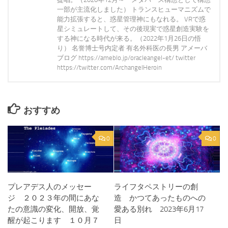
一部が主流化しました） トランスヒューマニズムで
能力拡張すると、惑星管理神にもなれる。 VRで惑
星シミュレートして、その後現実で惑星創造実験を
する神になる時代が来る。（2022年1月26日の悟
り） 名誉博士号内定者 有名外科医の長男 アメーバ
ブログ https://ameblo.jp/oracleangel-et/ twitter
https://twitter.com/ArchangelHeroin
おすすめ
0
0
プレアデス人のメッセー
ライフタペストリーの創
ジ ２０２３年の間にあな
造 かつてあったものへの
たの意識の変化、開放、覚
愛ある別れ 2023年6月17
醒が起こります １０月７
日