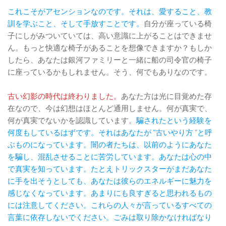
これこそがアセンションなのです。それは、愛すること、教
訓を学ぶこと、そして手放すことです。
自分が座っている椅
子にしがみついていては、高い意識に上がることはできませ
ん。もっと快適な椅子があることを想像できますか？もしか
したら、あなたは銀河ファミリーと一緒に船の司令官の椅子
に座っているかもしれません。そう、何でもありなのです。
古い幻影の時代は終わりました。
あなた方は光に目覚めた存
在なので、今は幻想はほとんど通用しません。何が真実で、
何が真実でないかを認識しています。
騙されたという経験を
何度もしているはずです。それはあなたが “古いやり方 “と呼
ぶものになっています。闇の者たちは、以前のようにあなた
を騙し、混乱させることに苦労しています。あなたは心の中
で真実を知っています。たとえトリックスターがまだあなた
に手を出そうとしても、あなたは彼らのエネルギーに魅力を
感じなくなっています。あまりにも良すぎると思われるもの
には注意してください。これらの人々が言っているすべての
言葉に依存しないでください。ごみは取り除かなければなり