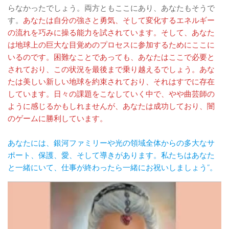
らなかったでしょう。両方ともここにあり、あなたもそうで
す。
あなたは自分の強さと勇気、そして変化するエネルギー
の流れを巧みに操る能力を試されています。そして、あなた
は地球上の巨大な目覚めのプロセスに参加するためにここに
いるのです。困難なことであっても、あなたはここで必要と
されており、この状況を最後まで乗り越えるでしょう。あな
たは美しい新しい地球を約束されており、それはすでに存在
しています。日々の課題をこなしていく中で、やや曲芸師の
ように感じるかもしれませんが、あなたは成功しており、闇
のゲームに勝利しています。
あなたには、銀河ファミリーや光の領域全体からの多大なサ
ポート、保護、愛、そして導きがあります。私たちはあなた
と一緒にいて、仕事が終わったら一緒にお祝いしましょう”。