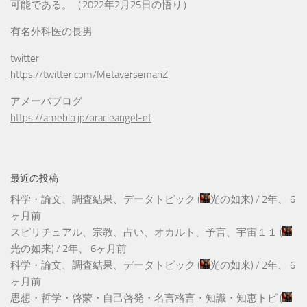
可能である。（2022年2月25日の悟り）
有名外科医の長男
twitter
https://twitter.com/MetaversemanZ
アメーバブログ
https://ameblo.jp/oracleangel-et
最近の投稿
科学・論文、調査結果、データトピック
(
光の如来
) /
2年、 6
ヶ月前
スピリチュアル、宗教、占い、オカルト、予言、宇宙１１
(
光の如来
) /
2年、 6ヶ月前
科学・論文、調査結果、データトピック
(
光の如来
) /
2年、 6
ヶ月前
思想・哲学・啓蒙・自己啓発・名言格言・知識・知恵トピ
(