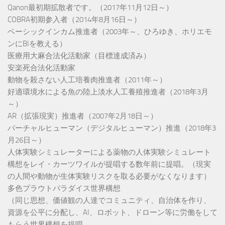
Qanon最初期拡散者です。（2017年11月12日～）
COBRA初期参入者（2014年8月16日～）
ベーシックインカム推進者（2003年～、ひろゆき、ホリエモ
ンにBIを教える）
医療用大麻合法化活動家（目標達成済み）
安楽死合法化活動家
動物を殺さない人工培養肉推進者（2011年～）
好適環境水による魚の陸上淡水人工養殖推進者（2018年3月
～）
AR（拡張現実）推進者（2007年2月18日～）
バーチャルヒューマン（デジタルヒューマン）推進（2018年3
月26日～）
人体実験シミュレーターによる薬物の人体実験シミュレート
構想をレイ・カーツワイルが提唱する数年前に提唱。（現実
の人間や動物が生体実験リスクを取る必要がなくなります）
多色プラウトパラダイス世界構想
（同じ思想、価値観の人達でコミュニティ、自治体を作り、
資源を公平に分配し、AI、ロボット、ドローン等に労働をして
もらう世界構想を提唱。