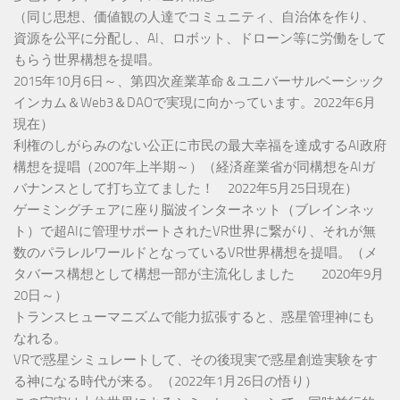
（同じ思想、価値観の人達でコミュニティ、自治体を作り、
資源を公平に分配し、AI、ロボット、ドローン等に労働をして
もらう世界構想を提唱。
2015年10月6日～、第四次産業革命＆ユニバーサルベーシック
インカム＆Web3＆DAOで実現に向かっています。2022年6月
現在）
利権のしがらみのない公正に市民の最大幸福を達成するAI政府
構想を提唱（2007年上半期～）（経済産業省が同構想をAIガ
バナンスとして打ち立てました！ 2022年5月25日現在）
ゲーミングチェアに座り脳波インターネット（ブレインネッ
ト）で超AIに管理サポートされたVR世界に繋がり、それが無
数のパラレルワールドとなっているVR世界構想を提唱。（メ
タバース構想として構想一部が主流化しました 2020年9月
20日～）
トランスヒューマニズムで能力拡張すると、惑星管理神にも
なれる。
VRで惑星シミュレートして、その後現実で惑星創造実験をす
る神になる時代が来る。（2022年1月26日の悟り）