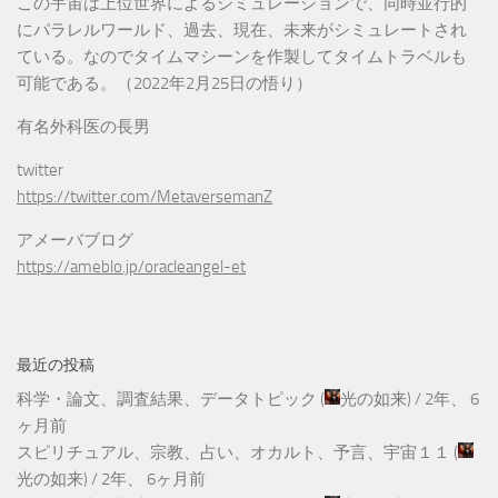
この宇宙は上位世界によるシミュレーションで、同時並行的
にパラレルワールド、過去、現在、未来がシミュレートされ
ている。なのでタイムマシーンを作製してタイムトラベルも
可能である。（2022年2月25日の悟り）
有名外科医の長男
twitter
https://twitter.com/MetaversemanZ
アメーバブログ
https://ameblo.jp/oracleangel-et
最近の投稿
科学・論文、調査結果、データトピック
(
光の如来
) /
2年、 6
ヶ月前
スピリチュアル、宗教、占い、オカルト、予言、宇宙１１
(
光の如来
) /
2年、 6ヶ月前