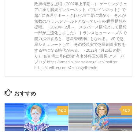
政府構想を提唱（2007年上半期～） ゲーミングチェ
アに座り脳波インターネット（ブレインネット）で
超AIに管理サポートされたVR世界に繋がり、それが
無数のパラレルワールドとなっているVR世界構想を
提唱。（2020年12月～ メタバース構想として構想
一部が主流化しました） トランスヒューマニズムで
能力拡張すると、惑星管理神にもなれる。 VRで惑
星シミュレートして、その後現実で惑星創造実験を
する神になる時代が来る。（2022年1月26日の悟
り） 名誉博士号内定者 有名外科医の長男 アメーバ
ブログ https://ameblo.jp/oracleangel-et/ twitter
https://twitter.com/ArchangelHeroin
おすすめ
2
0