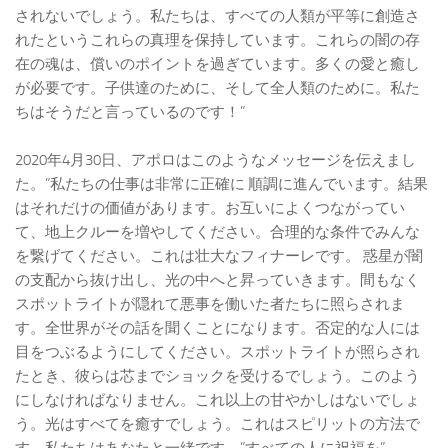
されないでしょう。私たちは、すべての人類が平等に創造さ
れたというこれらの真理を保持しています。これらの闇の存
在の魂は、償いのポイントを過ぎています。多くの愛と癒し
が必要です。子供達のために、そして全人類のために。私た
ちはそうだと言っているのです！”
2020年4月30日、アポロはこのようなメッセージを伝えまし
た。”私たちの仕事は非常に正確に 順調に進んでいます。結果
はそれだけの価値があります。お互いによくつながってい
て、地上クルーを増やしてください。合理的な条件でみんな
を繋げてください。これは壮大なフィナーレです。 惑星が闇
の支配から抜け出し、光の中へと昇っていきます。間もなく
スポットライトが隠れて悪事を働いた者たちに照らされま
す。全世界がその話を聞くことになります。否定的な人には
目をつぶるようにしてください。スポットライトが照らされ
たとき、彼らは芯までショックを受けるでしょう。このよう
にしなければなりません。これ以上の甘やかしはないでしょ
う。光はすべてを癒すでしょう。これはスピリットの方法で