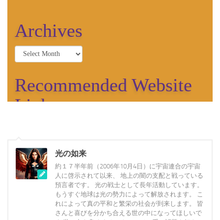
光の如来
約１７半年前（2006年10月4日）に宇宙連合の宇宙
人に啓示されて以来、 地上の闇の支配と戦っている
預言者です。 光の戦士として長年活動しています。
もうすぐ地球は光の勢力によって解放されます。 こ
れによって真の平和と繁栄の社会が到来します。 皆
さんと喜びを分かち合える世の中になってほしいで