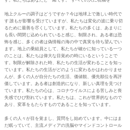
す。私たちはあなたと一緒です。”すべての人に祝福を”
地上クルーの調子はどうですか？今は地球上で激しい時代で
す 誰もが影響を受けていますが、私たちは変化の波に乗り切
るために最善を尽くしています。私たちの多くは、あまりに
も長い間閉じ込められていると感じ、制限され、ある者は恐
怖を感じ、多くの者は偽情報の海の中で真実を待ち望んでい
ます。地上の乗組員として、私たちが確かに知っている一つ
のことは、私たちは偉大な目覚めの時にいるということで
す。制限が解除された時、私たちの生活が変わることを知っ
ています。私たちの生活がどのように変わるかはわかりませ
んが、多くの人が自分たちの生活、価値観、優先順位を再評
価しています。ある者は創造的になり、新しい真理を見つけ
ています。私たちの心は、コロナウイルスによる苦しみと喪
失感でひび割れています。私たちは、これが世界的なもので
あり、変革をもたらすものであることを知っています。
多くの人々が目を覚まし、質問をし始めています。中にはま
だ眠っていて、主流メディアの洗脳やマインドコントロール