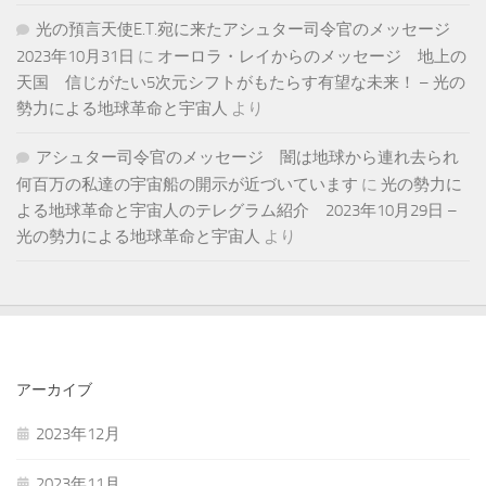
光の預言天使E.T.宛に来たアシュター司令官のメッセージ
2023年10月31日
に
オーロラ・レイからのメッセージ 地上の
天国 信じがたい5次元シフトがもたらす有望な未来！ – 光の
勢力による地球革命と宇宙人
より
アシュター司令官のメッセージ 闇は地球から連れ去られ
何百万の私達の宇宙船の開示が近づいています
に
光の勢力に
よる地球革命と宇宙人のテレグラム紹介 2023年10月29日 –
光の勢力による地球革命と宇宙人
より
アーカイブ
2023年12月
2023年11月