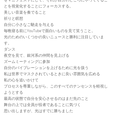
をマニフェストにして、それが自分のところにやってくるこ
とを視覚化することにフォーカスする。
美しい音楽を奏でること
祈りと瞑想
自分に小さなご馳走を与える
毎晩寝る前にYouTubeで面白いものを見て笑うこと。
光のためのいくつかの良いニュースと勝利に注目していま
す。
ダンス
夜空を見て、銀河系の仲間を見上げる
ズームミーティングに参加
自分のバイブレーションを上げるために光を扱う
私は世界でマスクされているときに良い雰囲気を広める
私の心を追いかけて
プロセスを尊重しながら、このすべてのナンセンスを軽視し
ようとする
最高の状態で自分を安心させるのはまだ先のこと
舞台の上では全員が役者であることに気づく
思い出しますが、光はすでに勝ちました