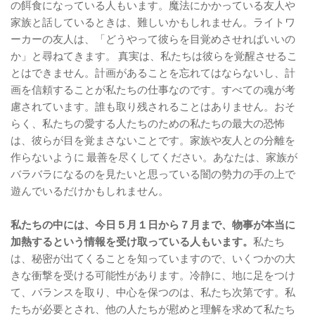
の餌食になっている人もいます。魔法にかかっている友人や
家族と話しているときは、難しいかもしれません。ライトワ
ーカーの友人は、「どうやって彼らを目覚めさせればいいの
か」と尋ねてきます。 真実は、私たちは彼らを覚醒させるこ
とはできません。計画があることを忘れてはならないし、計
画を信頼することが私たちの仕事なのです。すべての魂が考
慮されています。誰も取り残されることはありません。おそ
らく、私たちの愛する人たちのための私たちの最大の恐怖
は、彼らが目を覚まさないことです。家族や友人との分離を
作らないように 最善を尽くしてください。あなたは、家族が
バラバラになるのを見たいと思っている闇の勢力の手の上で
遊んでいるだけかもしれません。
私たちの中には、今日５月１日から７月まで、物事が本当に
加熱するという情報を受け取っている人もいます。
私たち
は、秘密が出てくることを知っていますので、いくつかの大
きな衝撃を受ける可能性があります。冷静に、地に足をつけ
て、バランスを取り、中心を保つのは、私たち次第です。私
たちが必要とされ、他の人たちが慰めと理解を求めて私たち