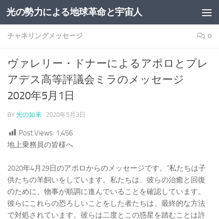
光の勢力による地球革命と宇宙人
コンテンツへスキップ
チャネリングメッセージ
0
ヴァレリー・ドナーによるアポロとプレ
アデス高等評議会ミラのメッセージ
2020年5月1日
BY
光の如来
·
2020年5月3日
Post Views:
1,456
地上乗務員の皆様へ
2020年4月29日のアポロからのメッセージです。”私たちは子
供たちの羊飼いをしています。私たちは、彼らの治癒と回復
のために、物事が順調に進んでいることを確認しています。
彼らにこれらの恐ろしいことをした者たちは、最終的な方法
で対処されています。彼らは二度とこの惑星を踏むことは許