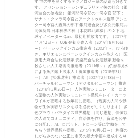
す 世の中を良くするテクノロジー系の話題も好きで
す。 アセンション＝シンギュラリティ後の社会（銀
河連合の使者談） 銀河間司令部の一司令官 部下：
サナト・クマラ司令官とアークトゥルス艦隊 アシュ
ター司令官の直属の部下 銀河連合及び多次元銀河共
同体所属 日本神界の神（木花咲耶姫様）の臣下 地
球イノベーター Qanon最初期拡散者です。（2017年
11月12日～） COBRA初期参入者（2014年8月16日
～） ベーシックインカム推進者（2003年～、ひろゆ
き、ホリエモンにベーシックインカムを教える） 医
療用大麻合法化活動家 安楽死合法化活動家 動物を
殺さない人工培養肉推進者（2011年～） 好適環境水
による魚の陸上淡水人工養殖推進者（2018年3月
～） AR（拡張現実）推進者（2007年2月18日～）
バーチャルヒューマン（デジタルヒューマン）推進
（2018年3月26日～） 人体実験シミュレーターによ
る薬物の人体実験シミュレート構想をレイ・カーツ
ワイルが提唱する数年前に提唱。（現実の人間や動
物が生体実験リスクを取る必要がなくなります） 多
色プラウトパラダイス世界構想 （同じ思想、価値観
の人達でコミュニティ、自治体を作り、資源を公平
に分配し、AI、ロボット、ドローン等に労働をして
もらう世界構想を提唱。 2015年10月6日～） 利権の
しがらみのない公正に市民の最大幸福を達成するAI