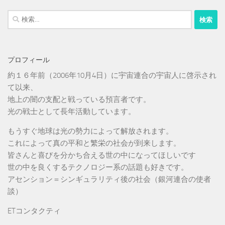
検
索:
プロフィール
約１６年前（2006年10月4日）に宇宙連合の宇宙人に啓示され
て以来、
地上の闇の支配と戦っている預言者です。
光の戦士として長年活動しています。
もうすぐ地球は光の勢力によって解放されます。
これによって真の平和と繁栄の社会が到来します。
皆さんと喜びを分かち合える世の中になってほしいです
世の中を良くするテクノロジー系の話題も好きです。
アセンション＝シンギュラリティ後の社会（銀河連合の使者
談）
ETコンタクティ