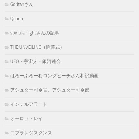
Goritanさん
Qanon
spiritual-lightさんの記事
THE UNVEILING（除幕式）
UFO・宇宙人・銀河連合
はろーふろーむロングビーチさん和訳動画
アシュター司令官、アシュター司令部
インテルアラート
オーロラ・レイ
コブラレジスタンス