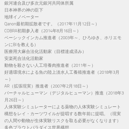
銀河連合及び多次元銀河共同体所属
日本神界の神の臣下
地球イノベーター
Qanon最初期拡散者です。（2017年11月12日～）
COBRA初期参入者（2014年8月16日～）
ベーシックインカム推進者（2003年～、ひろゆき、ホリエモ
ンにBIを教える）
医療用大麻合法化活動家（目標達成済み）
安楽死合法化活動家
動物を殺さない人工培養肉推進者（2011年～）
好適環境水による魚の陸上淡水人工養殖推進者（2018年3月
～）
AR（拡張現実）推進者（2007年2月18日～）
バーチャルヒューマン（デジタルヒューマン）推進（2018年3
月26日～）
人体実験シミュレーターによる薬物の人体実験シミュレート
構想をレイ・カーツワイルが提唱する数年前に提唱。（現実
の人間や動物が生体実験リスクを取る必要がなくなります）
多色プラウトパラダイス世界構想