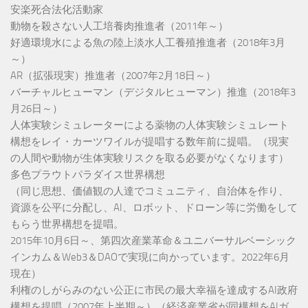
安楽死合法化活動家
動物を殺さない人工培養肉推進者（2011年～）
好適環境水による魚の陸上淡水人工養殖推進者（2018年3月
～）
AR（拡張現実）推進者（2007年2月18日～）
バーチャルヒューマン（デジタルヒューマン）推進（2018年3
月26日～）
人体実験シミュレーターによる薬物の人体実験シミュレート
構想をレイ・カーツワイルが提唱する数年前に提唱。（現実
の人間や動物が生体実験リスクを取る必要がなくなります）
多色プラウトパラダイス世界構想
（同じ思想、価値観の人達でコミュニティ、自治体を作り、
資源を公平に分配し、AI、ロボット、ドローン等に労働をして
もらう世界構想を提唱。
2015年10月6日～、第四次産業革命＆ユニバーサルベーシック
インカム＆Web3＆DAOで実現に向かっています。2022年6月
現在）
利権のしがらみのない公正に市民の最大幸福を達成するAI政府
構想を提唱（2007年上半期～）（経済産業省が同構想をAIガ