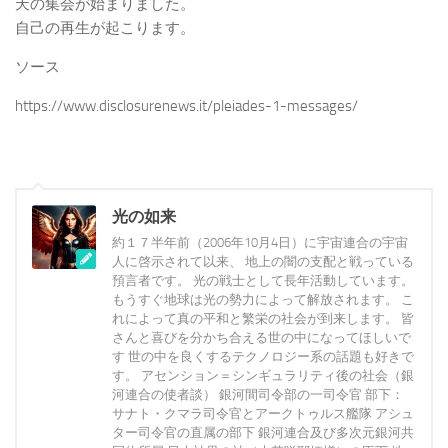
天の集会が始まりました。
自己の再生が起こります。
ソース
https://www.disclosurenews.it/pleiades-1-messages/
光の如来
約１７半年前（2006年10月4日）に宇宙連合の宇宙
人に啓示されて以来、 地上の闇の支配と戦っている
預言者です。 光の戦士として長年活動しています。
もうすぐ地球は光の勢力によって解放されます。 こ
れによって真の平和と繁栄の社会が到来します。 皆
さんと喜びを分かち合える世の中になってほしいで
す 世の中を良くするテクノロジー系の話題も好きで
す。 アセンション＝シンギュラリティ後の社会（銀
河連合の使者談） 銀河間司令部の一司令官 部下：
サナト・クマラ司令官とアークトゥルス艦隊 アシュ
ター司令官の直属の部下 銀河連合及び多次元銀河共