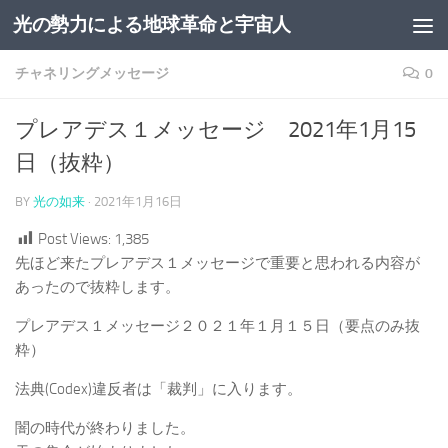
光の勢力による地球革命と宇宙人
コンテンツへスキップ
チャネリングメッセージ
0
プレアデス１メッセージ 2021年1月15
日（抜粋）
BY
光の如来
·
2021年1月16日
Post Views:
1,385
先ほど来たプレアデス１メッセージで重要と思われる内容が
あったので抜粋します。
プレアデス１メッセージ２０２１年１月１５日（要点のみ抜
粋）
法典(Codex)違反者は「裁判」に入ります。
闇の時代が終わりました。