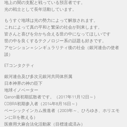
地上の闇の支配と戦っている預言者です。
光の戦士として長年活動しています。
もうすぐ地球は光の勢力によって解放されます。
これによって真の平和と繁栄の社会が到来します。
皆さんと喜びを分かち合える世の中になってほしいです
世の中を良くするテクノロジー系の話題も好きです。
アセンション＝シンギュラリティ後の社会（銀河連合の使者
談）
ETコンタクティ
銀河連合及び多次元銀河共同体所属
日本神界の神の臣下
地球イノベーター
Qanon最初期拡散者です。（2017年11月12日～）
COBRA初期参入者（2014年8月16日～）
ベーシックインカム推進者（2003年～、ひろゆき、ホリエモ
ンにBIを教える）
医療用大麻合法化活動家（目標達成済み）