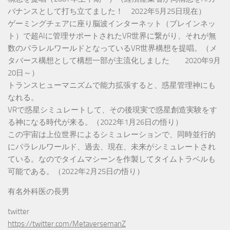
バナンスとして打ち立てました！ 2022年5月25日現在）
ゲーミングチェアに座り脳波インターネット（ブレインネッ
ト）で超AIに管理サポートされたVR世界に繋がり、それが無
数のパラレルワールドとなっているVR世界構想を提唱。（メ
タバース構想として構想一部が主流化しました 2020年9月
20日～）
トランスヒューマニズムで能力拡張すると、惑星管理神にも
なれる。
VRで惑星シミュレートして、その後現実で惑星創造実験をす
る神になる時代が来る。（2022年1月26日の悟り）
この宇宙は上位世界によるシミュレーションで、同時並行的
にパラレルワールド、過去、現在、未来がシミュレートされ
ている。なのでタイムマシーンを作製してタイムトラベルも
可能である。（2022年2月25日の悟り）
有名外科医の長男
twitter
https://twitter.com/MetaversemanZ