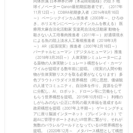
同体所属 日本神界の神（木花咲耶姫様）の臣下 地
球イノベーター Qanon最初期拡散者です。（2017年
11月12日～） COBRA初期参入者（2014年8月16日
～） ベーシックインカム推進者（2003年～、ひろゆ
き、ホリエモンにベーシックインカムを教える） 医
療用大麻合法化活動家 安楽死合法化活動家 動物を
殺さない人工培養肉推進者（2011年～） 好適環境水
による魚の陸上淡水人工養殖推進者（2018年3月
～） AR（拡張現実）推進者（2007年2月18日～）
バーチャルヒューマン（デジタルヒューマン）推進
（2018年3月26日～） 人体実験シミュレーターによ
る薬物の人体実験シミュレート構想をレイ・カーツ
ワイルが提唱する数年前に提唱。（現実の人間や動
物が生体実験リスクを取る必要がなくなります） 多
色プラウトパラダイス世界構想 （同じ思想、価値観
の人達でコミュニティ、自治体を作り、資源を公平
に分配し、AI、ロボット、ドローン等に労働をして
もらう世界構想を提唱。 2015年10月6日～） 利権の
しがらみのない公正に市民の最大幸福を達成するAI
政府構想を提唱（2007年上半期～） ゲーミングチェ
アに座り脳波インターネット（ブレインネット）で
超AIに管理サポートされたVR世界に繋がり、それが
無数のパラレルワールドとなっているVR世界構想を
提唱。（2020年12月～ メタバース構想として構想