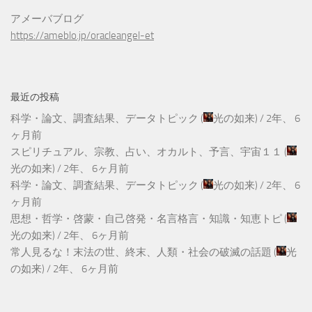
アメーバブログ
https://ameblo.jp/oracleangel-et
最近の投稿
科学・論文、調査結果、データトピック
(
光の如来
) /
2年、 6
ヶ月前
スピリチュアル、宗教、占い、オカルト、予言、宇宙１１
(
光の如来
) /
2年、 6ヶ月前
科学・論文、調査結果、データトピック
(
光の如来
) /
2年、 6
ヶ月前
思想・哲学・啓蒙・自己啓発・名言格言・知識・知恵トピ
(
光の如来
) /
2年、 6ヶ月前
常人見るな！末法の世、終末、人類・社会の破滅の話題
(
光
の如来
) /
2年、 6ヶ月前