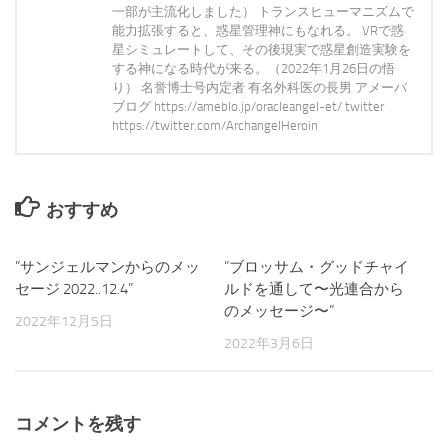
一部が主流化しました） トランスヒューマニズムで
能力拡張すると、惑星管理神にもなれる。 VRで惑
星シミュレートして、その後現実で惑星創造実験を
する神になる時代が来る。（2022年1月26日の悟
り） 名誉博士号内定者 有名外科医の長男 アメーバ
ブログ https://ameblo.jp/oracleangel-et/ twitter
https://twitter.com/ArchangelHeroin
おすすめ
”サンジェルマンからのメッ
0
”ブロッサム・グッドチャイ
17
セージ 2022..12.4”
ルドを通して〜光連合から
のメッセージ〜”
2022年12月5日
2022年3月6日
コメントを残す