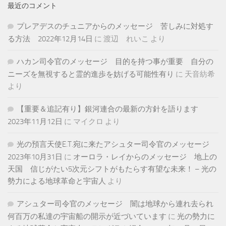
最近のコメント
プレアデスのチュニアからのメッセージ 苦しみに対処す
る方法 2022年12月14日
に
渡辺 れいこ
より
ハカン司令官のメッセージ 目的を持つ事が重要 自分の
ニーズを無視すると霊的進歩を妨げる可能性有り
に
天音紡希
より
【重要＆追記有り】銀河連合の最新の方針を語ります
2023年11月12日
に
マイクロ
より
光の預言天使E.T.宛に来たアシュター司令官のメッセージ
2023年10月31日
に
オーロラ・レイからのメッセージ 地上の
天国 信じがたい5次元シフトがもたらす有望な未来！ – 光の
勢力による地球革命と宇宙人
より
アシュター司令官のメッセージ 闇は地球から連れ去られ
何百万の私達の宇宙船の開示が近づいています
に
光の勢力に