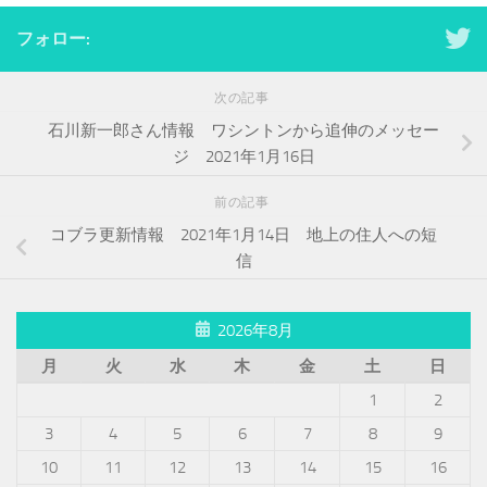
フォロー:
次の記事
石川新一郎さん情報 ワシントンから追伸のメッセー
ジ 2021年1月16日
前の記事
コブラ更新情報 2021年1月14日 地上の住人への短
信
2026年8月
月
火
水
木
金
土
日
1
2
3
4
5
6
7
8
9
10
11
12
13
14
15
16