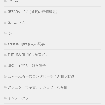
FM144
GESARA、RV（通貨の評価替え）
Goritanさん
Qanon
spiritual-lightさんの記事
THE UNVEILING（除幕式）
UFO・宇宙人・銀河連合
はろーふろーむロングビーチさん和訳動画
アシュター司令官、アシュター司令部
インテルアラート