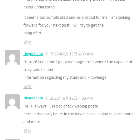
never understand.
It seems too complicated and very broad for me. I am looking
forward for your next post, I will try to get the
hang of it!
返信
tinyurl.com
2022年6月12日 4:00 AM
Hurrah! In the end I got a webpage from where I be capable of
truly take helpful
information regarding my study and knowledge.
返信
tinyurl.com
2022年6月12日 4:08 AM
Hello, always i used to check weblog posts
here in the early hours in the dawn, since i enjoy to learn more
and more.
返信