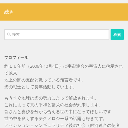
続き
検
索:
プロフィール
約１６年前（2006年10月4日）に宇宙連合の宇宙人に啓示され
て以来、
地上の闇の支配と戦っている預言者です。
光の戦士として長年活動しています。
もうすぐ地球は光の勢力によって解放されます。
これによって真の平和と繁栄の社会が到来します。
皆さんと喜びを分かち合える世の中になってほしいです
世の中を良くするテクノロジー系の話題も好きです。
アセンション＝シンギュラリティ後の社会（銀河連合の使者