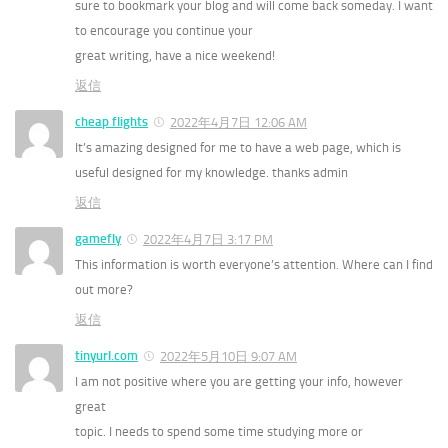
sure to bookmark your blog and will come back someday. I want
to encourage you continue your
great writing, have a nice weekend!
返信
cheap flights
2022年4月7日 12:06 AM
It’s amazing designed for me to have a web page, which is
useful designed for my knowledge. thanks admin
返信
gamefly
2022年4月7日 3:17 PM
This information is worth everyone’s attention. Where can I find
out more?
返信
tinyurl.com
2022年5月10日 9:07 AM
I am not positive where you are getting your info, however
great
topic. I needs to spend some time studying more or