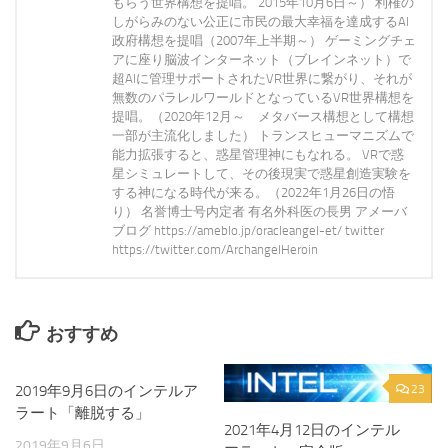
もらう世界構想を提唱。 2015年10月6日～） 利権の
しがらみのない公正に市民の最大幸福を達成するAI
政府構想を提唱（2007年上半期～） ゲーミングチェ
アに座り脳波インターネット（ブレインネット）で
超AIに管理サポートされたVR世界に繋がり、それが
無数のパラレルワールドとなっているVR世界構想を
提唱。（2020年12月～ メタバース構想として構想
一部が主流化しました） トランスヒューマニズムで
能力拡張すると、惑星管理神にもなれる。 VRで惑
星シミュレートして、その後現実で惑星創造実験を
する神になる時代が来る。（2022年1月26日の悟
り） 名誉博士号内定者 有名外科医の長男 アメーバ
ブログ https://ameblo.jp/oracleangel-et/ twitter
https://twitter.com/ArchangelHeroin
おすすめ
2019年9月6日のインテルア
0
23
ラート「離脱する」
2021年4月12日のインテル
2019年9月6日