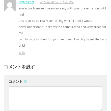
tinyurl.com
2022年6月14日 2:28 PM
You actually make it seem so easy with your presentation but I
find
this topic to be really something which I think I would
never understand. It seems too complicated and very broad for
me.
I am looking forward for your next post, I will try to get the hang
of it!
返信
コメントを残す
コメント
※