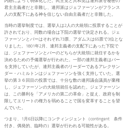
内紛によって弱体化した。民主党と共和党は連邦派を秘密の
君主主義者だと非難し、連邦派はジェファーソンがフランス
人の支配下にある神を信じない自由主義者だと非難した。
当時の選挙制度では、選挙人は2人の大統領に投票することが
許されており、同数の場合は下院の選挙で決定される。ジェ
ファーソンとバーはそれぞれ73票、アダムスは65票で3位とな
りました。1801年2月、連邦主義者の支配下にあった下院で
は、ジェファーソンとバーのどちらが大統領に就任するかを
決めるための予備選挙が行われた。一部の連邦主義者はバー
を支持していたが、連邦主義者のリーダーであるアレクサン
ダー・ハミルトンはジェファーソンを強く支持していた。選
挙の第３６回目の投票では、十分な数の連邦議会議員が棄権
し、ジェファーソンの大統領就任を認めた。ジェファーソン
は、この勝利を「アメリカの第二の革命」と捉え、政府を制
限してエリートの権力を弱めることで国を変革することを望
んでいた。
つまり、1月6日以降にコンティンジェント（contingent 条件
付き、偶発的、臨時の）選挙が行われる可能性がある。