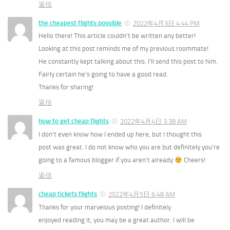
返信
the cheapest flights possible
2022年4月3日 4:44 PM
Hello there! This article couldn’t be written any better!
Looking at this post reminds me of my previous roommate!
He constantly kept talking about this. I’ll send this post to him.
Fairly certain he’s going to have a good read.
Thanks for sharing!
返信
how to get cheap flights
2022年4月4日 3:38 AM
I don’t even know how I ended up here, but I thought this
post was great. I do not know who you are but definitely you’re
going to a famous blogger if you aren’t already
Cheers!
返信
cheap tickets flights
2022年4月5日 6:48 AM
Thanks for your marvelous posting! I definitely
enjoyed reading it, you may be a great author. I will be