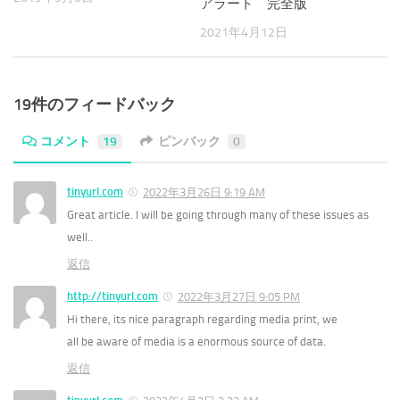
アラート 完全版
2021年4月12日
19件のフィードバック
コメント
19
ピンバック
0
tinyurl.com
2022年3月26日 9:19 AM
Great article. I will be going through many of these issues as
well..
返信
http://tinyurl.com
2022年3月27日 9:05 PM
Hi there, its nice paragraph regarding media print, we
all be aware of media is a enormous source of data.
返信