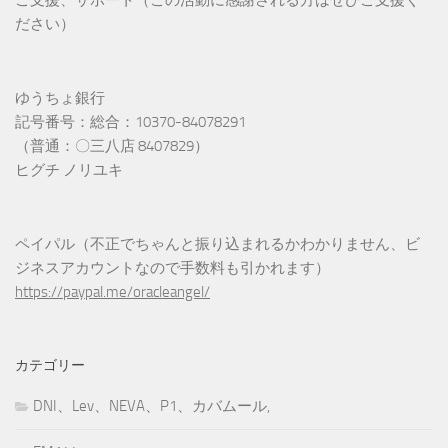
ご支援、サポート（この活動に感謝される方はぜひご支援く
ださい）
ゆうちょ銀行
記号番号：総合：10370-84078291
（普通：〇三八店 8407829）
ヒグチ ノリユキ
ペイパル（不正でちゃんと振り込まれるかわかりません、ビ
ジネスアカウントなので手数料も引かれます）
https://paypal.me/oracleangel/
カテゴリー
DNI、Lev、NEVA、P1、カバムール,