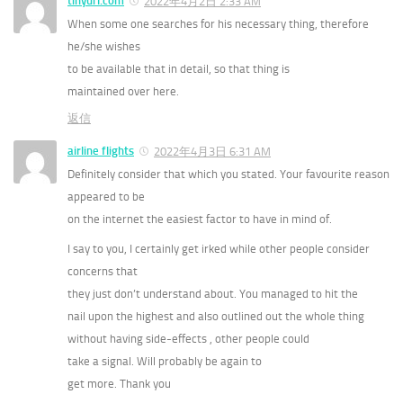
tinyurl.com
2022年4月2日 2:33 AM
When some one searches for his necessary thing, therefore
he/she wishes
to be available that in detail, so that thing is
maintained over here.
返信
airline flights
2022年4月3日 6:31 AM
Definitely consider that which you stated. Your favourite reason
appeared to be
on the internet the easiest factor to have in mind of.
I say to you, I certainly get irked while other people consider
concerns that
they just don’t understand about. You managed to hit the
nail upon the highest and also outlined out the whole thing
without having side-effects , other people could
take a signal. Will probably be again to
get more. Thank you