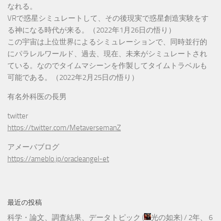
なれる。
VRで惑星シミュレートして、その後現実で惑星創造実験をす
る神になる時代が来る。（2022年1月26日の悟り）
この宇宙は上位世界によるシミュレーションで、同時並行的
にパラレルワールド、過去、現在、未来がシミュレートされ
ている。なのでタイムマシーンを作製してタイムトラベルも
可能である。（2022年2月25日の悟り）
有名外科医の長男
twitter
https://twitter.com/MetaversemanZ
アメーバブログ
https://ameblo.jp/oracleangel-et
最近の投稿
科学・論文、調査結果、データトピック
(
光の如来
) /
2年、 6