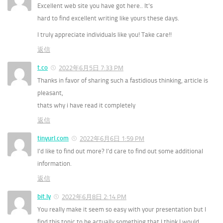
Excellent web site you have got here.. It’s
hard to find excellent writing like yours these days.
I truly appreciate individuals like you! Take care!!
返信
t.co
2022年6月5日 7:33 PM
Thanks in favor of sharing such a fastidious thinking, article is
pleasant,
thats why i have read it completely
返信
tinyurl.com
2022年6月6日 1:59 PM
I’d like to find out more? I’d care to find out some additional
information.
返信
bit.ly
2022年6月8日 2:14 PM
You really make it seem so easy with your presentation but I
find this topic to be actually something that I think I would