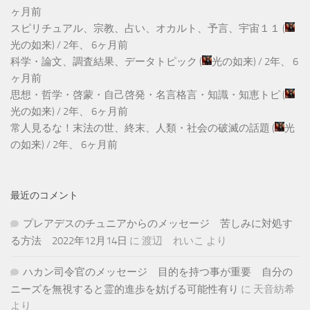
ヶ月前
スピリチュアル、宗教、占い、オカルト、予言、宇宙１１
(
光の如来
) /
2年、 6ヶ月前
科学・論文、調査結果、データトピック
(
光の如来
) /
2年、 6
ヶ月前
思想・哲学・啓蒙・自己啓発・名言格言・知識・知恵トピ
(
光の如来
) /
2年、 6ヶ月前
常人見るな！末法の世、終末、人類・社会の破滅の話題
(
光
の如来
) /
2年、 6ヶ月前
最近のコメント
プレアデスのチュニアからのメッセージ 苦しみに対処す
る方法 2022年12月14日
に
渡辺 れいこ
より
ハカン司令官のメッセージ 目的を持つ事が重要 自分の
ニーズを無視すると霊的進歩を妨げる可能性有り
に
天音紡希
より