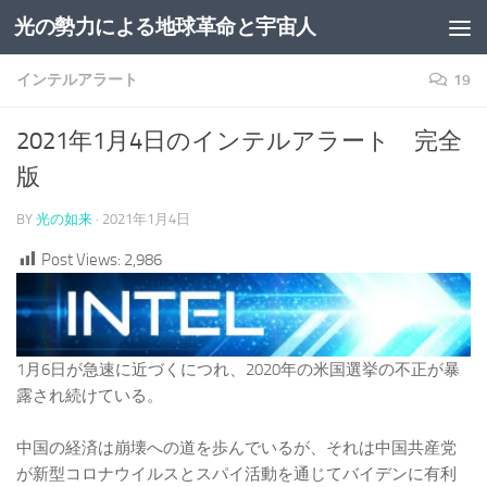
光の勢力による地球革命と宇宙人
コンテンツへスキップ
インテルアラート
19
2021年1月4日のインテルアラート 完全
版
BY
光の如来
·
2021年1月4日
Post Views:
2,986
1月6日が急速に近づくにつれ、2020年の米国選挙の不正が暴
露され続けている。
中国の経済は崩壊への道を歩んでいるが、それは中国共産党
が新型コロナウイルスとスパイ活動を通じてバイデンに有利