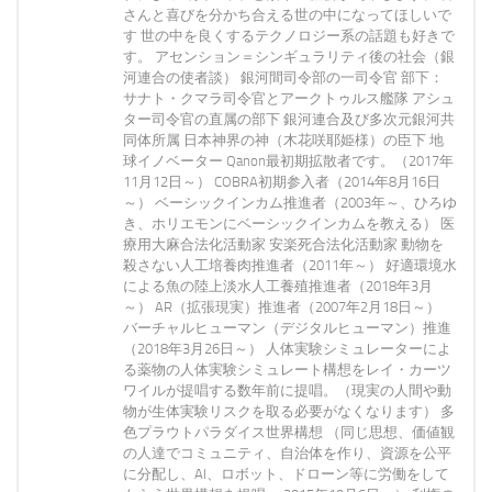
さんと喜びを分かち合える世の中になってほしいで
す 世の中を良くするテクノロジー系の話題も好きで
す。 アセンション＝シンギュラリティ後の社会（銀
河連合の使者談） 銀河間司令部の一司令官 部下：
サナト・クマラ司令官とアークトゥルス艦隊 アシュ
ター司令官の直属の部下 銀河連合及び多次元銀河共
同体所属 日本神界の神（木花咲耶姫様）の臣下 地
球イノベーター Qanon最初期拡散者です。（2017年
11月12日～） COBRA初期参入者（2014年8月16日
～） ベーシックインカム推進者（2003年～、ひろゆ
き、ホリエモンにベーシックインカムを教える） 医
療用大麻合法化活動家 安楽死合法化活動家 動物を
殺さない人工培養肉推進者（2011年～） 好適環境水
による魚の陸上淡水人工養殖推進者（2018年3月
～） AR（拡張現実）推進者（2007年2月18日～）
バーチャルヒューマン（デジタルヒューマン）推進
（2018年3月26日～） 人体実験シミュレーターによ
る薬物の人体実験シミュレート構想をレイ・カーツ
ワイルが提唱する数年前に提唱。（現実の人間や動
物が生体実験リスクを取る必要がなくなります） 多
色プラウトパラダイス世界構想 （同じ思想、価値観
の人達でコミュニティ、自治体を作り、資源を公平
に分配し、AI、ロボット、ドローン等に労働をして