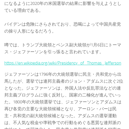
になるように2020年の米国選挙の結果に影響を与えようとし
ている理由である。
バイデンは危険にさらされており、恐喝によって中国共産党
の操り人形になるだろう。
噂では、トランプ大統領とペンス副大統領が1月6日にトーマ
ス・ジェファーソンを引っ張ると言われています。
https://en.wikipedia.org/wiki/Presidency_of_Thomas_Jefferson
ジェファーソンは1796年の大統領選挙に民主・共和党から出
馬したが、選挙では連邦主義者のジョン・アダムスに次ぐ2位
となった。ジェファーソンは、外国人法や反乱罪法などの連
邦主義プログラムに強く反対し、国家の二極化が進んでいっ
た。1800年の大統領選挙では、ジェファーソンとアダムスは
再び各党の主要な大統領候補となり、アーロン・バーは民
主・共和党の副大統領候補となった。アダムスの選挙運動
は、不人気な税金や準戦争での行動をめぐる悪質な連邦派の