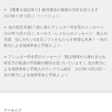
【重要＆追記有り】銀河連合の最新の方針を語ります
2023年11月12日
に
マイクロ
より
光の預言天使E.T.宛に来たアシュター司令官のメッセージ
2023年10月31日
に
オーロラ・レイからのメッセージ 地上の
天国 信じがたい5次元シフトがもたらす有望な未来！ – 光の
勢力による地球革命と宇宙人
より
アシュター司令官のメッセージ 闇は地球から連れ去られ
何百万の私達の宇宙船の開示が近づいています
に
光の勢力に
よる地球革命と宇宙人のテレグラム紹介 2023年10月29日 –
光の勢力による地球革命と宇宙人
より
アーカイブ