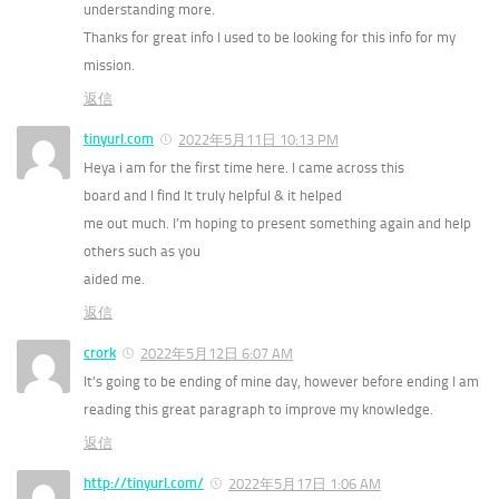
understanding more.
Thanks for great info I used to be looking for this info for my
mission.
返信
tinyurl.com
2022年5月11日 10:13 PM
Heya i am for the first time here. I came across this
board and I find It truly helpful & it helped
me out much. I’m hoping to present something again and help
others such as you
aided me.
返信
crork
2022年5月12日 6:07 AM
It’s going to be ending of mine day, however before ending I am
reading this great paragraph to improve my knowledge.
返信
http://tinyurl.com/
2022年5月17日 1:06 AM