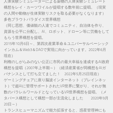
人体実験シミュレーターによる薬物の人体実験シミュレート
構想をレイ・カーツワイルが提唱する数年前に提唱。（現実
の人間や動物が生体実験リスクを取る必要がなくなります）
多色プラウトパラダイス世界構想
（同じ思想、価値観の人達でコミュニティ、自治体を作り、
資源を公平に分配し、AI、ロボット、ドローン等に労働をして
もらう世界構想を提唱。
2015年10月6日～、第四次産業革命＆ユニバーサルベーシック
インカム＆Web3＆DAOで実現に向かっています。2022年6月
現在）
利権のしがらみのない公正に市民の最大幸福を達成するAI政府
構想を提唱（2007年上半期～）（経済産業省が同構想をAIガ
バナンスとして打ち立てました！ 2022年5月25日現在）
ゲーミングチェアに座り脳波インターネット（ブレインネッ
ト）で超AIに管理サポートされたVR世界に繋がり、それが無
数のパラレルワールドとなっているVR世界構想を提唱。（メ
タバース構想として構想一部が主流化しました 2020年9月
20日～）
トランスヒューマニズムで能力拡張すると、惑星管理神にも