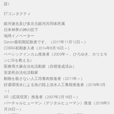
談）
ETコンタクティ
銀河連合及び多次元銀河共同体所属
日本神界の神の臣下
地球イノベーター
Qanon最初期拡散者です。（2017年11月12日～）
COBRA初期参入者（2014年8月16日～）
ベーシックインカム推進者（2003年～、ひろゆき、ホリエモ
ンにBIを教える）
医療用大麻合法化活動家（目標達成済み）
安楽死合法化活動家
動物を殺さない人工培養肉推進者（2011年～）
好適環境水による魚の陸上淡水人工養殖推進者（2018年3月
～）
AR（拡張現実）推進者（2007年2月18日～）
バーチャルヒューマン（デジタルヒューマン）推進（2018年3
月26日～）