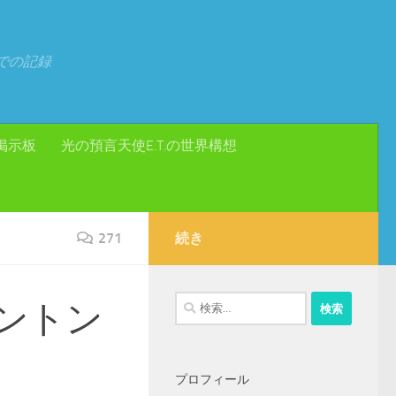
での記録
掲示板
光の預言天使E.T.の世界構想
271
続き
検
ントン
索:
プロフィール