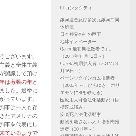
ETコンタクティ
銀河連合及び多次元銀河共同
体所属
日本神界の神の臣下
地球イノベーター
Qanon最初期拡散者です。
うございます。
（2017年11月12日～）
COBRA初期参入者（2014年8
主義と全体主義
月16日～）
が認識して頂け
ベーシックインカム推進者
年は激動の年と
（2003年～、ひろゆき、ホリ
ました。選挙に
エモンにBIを教える）
がっています。
医療用大麻合法化活動家（目
判事は一人も存
標達成済み）
安楽死合法化活動家
きたアメリカの
動物を殺さない人工培養肉推
判事を代表にし
進者（2011年～）
来ているようで