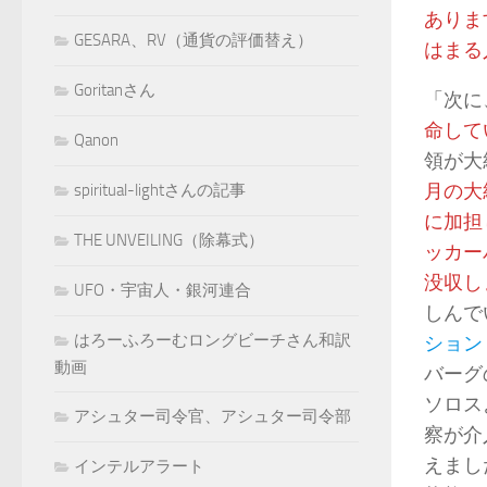
ありま
GESARA、RV（通貨の評価替え）
はまる
Goritanさん
「次に
命して
Qanon
領が大
月の大
spiritual-lightさんの記事
に加担
THE UNVEILING（除幕式）
ッカー
没収し
UFO・宇宙人・銀河連合
しんで
はろーふろーむロングビーチさん和訳
ション
動画
バーグ
ソロス
アシュター司令官、アシュター司令部
察が介
えまし
インテルアラート