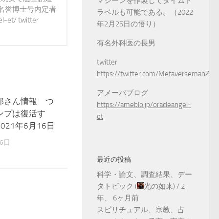
マシーンを作製してタイムト
 名誉博士号内定者
ラベルも可能である。（2022
t/ twitter
年2月25日の悟り）
有名外科医の長男
twitter
https://twitter.com/MetaversemanZ
アメーバブログ
郎さん情報 つ
0
https://ameblo.jp/oracleangel-
ンプは復活す
et
021年6月16日
16日
最近の投稿
科学・論文、調査結果、デー
タトピック
(
光の如来
) /
2
年、 6ヶ月前
スピリチュアル、宗教、占