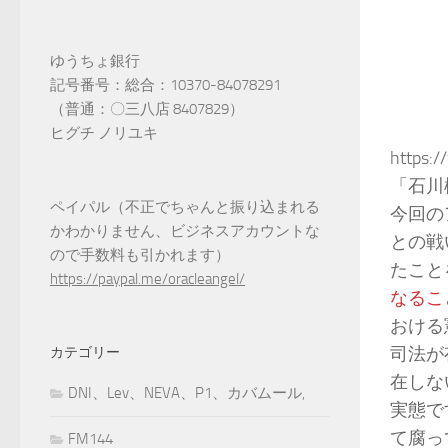
ゆうちょ銀行
記号番号：総合：10370-84078291
（普通：〇三八店 8407829）
ヒグチ ノリユキ
https:
「石川
ペイパル（不正でちゃんと振り込まれる
今回の
かわかりません、ビジネスアカウントな
との戦
ので手数料も引かれます）
たこと
https://paypal.me/oracleangel/
なるこ
おける
司法が
カテゴリー
在しな
DNI、Lev、NEVA、P1、カバムール,
実態で
て腐っ
FM144