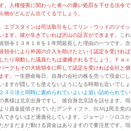
す。人権侵害に関わった者への重い処罰を下せる法令で
人物がどんどん出てくるでしょう。
、
エプスタインは司法取引をしてリン・ウッドのツイッ
います。彼が生きていれば沢山の証言ができます。
これ
統領令１３８１８を１年間延長した理由の一つです。次
統領令により外国の介入を助けたという認定を受ければ
したり扇動した議員たちは逮捕されるでしょう。Ｆａｃ
バーグもその大統領令に即して認定を受ければ会社と個
ます。
一生懸命毎日、自身の会社の株を売って現金にし
いますが隠しても使えないようになる時期も近いでしょ
２３０法と同時に責められていよいよ追い詰められてい
の奥様は北京出身ですし、彼自身北京語を話せます。現
より資金提供されていたアンティファ、BLMは民主党
入できないほど過激化しています。ジョージ・ソロスか
たがまだまだ動ける資金はありますので要注意です。現