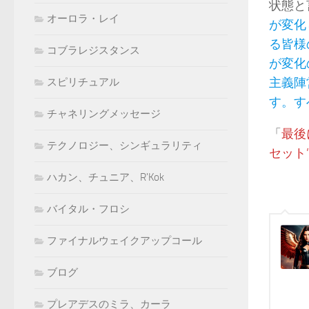
状態と
オーロラ・レイ
が変化
る皆様
コブラレジスタンス
が変化
主義陣
スピリチュアル
す。す
チャネリングメッセージ
「
最後
テクノロジー、シンギュラリティ
セット
ハカン、チュニア、R'Kok
バイタル・フロシ
ファイナルウェイクアップコール
ブログ
プレアデスのミラ、カーラ