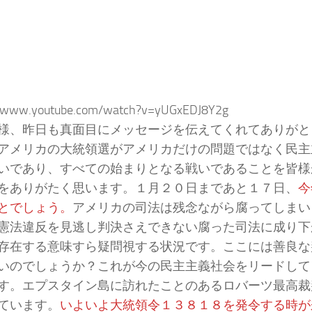
//www.youtube.com/watch?v=yUGxEDJ8Y2g
様、昨日も真面目にメッセージを伝えてくれてありがと
アメリカの大統領選がアメリカだけの問題ではなく民主
いであり、すべての始まりとなる戦いであることを皆様
をありがたく思います。１月２０日まであと１７日、
今
とでしょう。
アメリカの司法は残念ながら腐ってしまい
憲法違反を見逃し判決さえできない腐った司法に成り下
存在する意味すら疑問視する状況です。ここには善良な
いのでしょうか？これが今の民主主義社会をリードして
す。エプスタイン島に訪れたことのあるロバーツ最高裁
ています。
いよいよ大統領令１３８１８を発令する時が