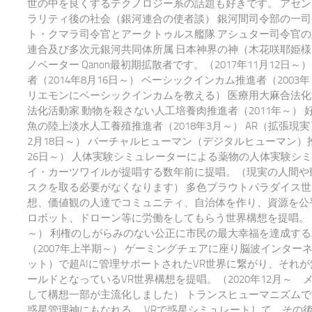
世の中を良くするテクノロジー系の話題も好きです。 アセ
ラリティ後の社会（銀河連合の使者談） 銀河間司令部の一司
ト・クマラ司令官とアークトゥルス艦隊 アシュター司令官の
連合及び多次元銀河共同体所属 日本神界の神（木花咲耶姫様
ノベーター Qanon最初期拡散者です。（2017年11月12日～）
者（2014年8月16日～） ベーシックインカム推進者（200
リエモンにベーシックインカムを教える） 医療用大麻合法化
法化活動家 動物を殺さない人工培養肉推進者（2011年～） 
魚の陸上淡水人工養殖推進者（2018年3月～） AR（拡張現実
2月18日～） バーチャルヒューマン（デジタルヒューマン）推
26日～） 人体実験シミュレーターによる薬物の人体実験シ
イ・カーツワイルが提唱する数年前に提唱。（現実の人間や
スクを取る必要がなくなります） 多色プラウトパラダイス世
想、価値観の人達でコミュニティ、自治体を作り、資源を公平
ロボット、ドローン等に労働をしてもらう世界構想を提唱。 20
～） 利権のしがらみのない公正に市民の最大幸福を達成する
（2007年上半期～） ゲーミングチェアに座り脳波インター
ット）で超AIに管理サポートされたVR世界に繋がり、それ
ールドとなっているVR世界構想を提唱。（2020年12月～ 
して構想一部が主流化しました） トランスヒューマニズム
惑星管理神にもなれる。 VRで惑星シミュレートして、その