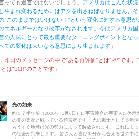
言っても過言ではないでしょう。
アメリカはこんな状況
し生まれ変わるためにはアクを出さねばなりません。そ
の”このままではいけない！”という変化に対する意思が
のエネルギーとなり改革がなされます。今はアメリカ国
営の人民にとって最も重要なターニングポイントとなっ
べての変化は大いなる意思により生まれます
」
に昨日のメッセージの中で”ある再評価”とは”RV”です。
”とは”GCR”のことです
」
光の如来
約１７半年前（2006年10月4日）に宇宙連合の宇宙人に啓示
の闇の支配と戦っている預言者です。 光の戦士として長年
もうすぐ地球は光の勢力によって解放されます。 これによ
の社会が到来します。 皆さんと喜びを分かち合える世の中