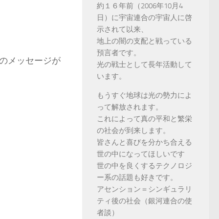
約１６年前（2006年10月4
日）に宇宙連合の宇宙人に啓
示されて以来、
地上の闇の支配と戦っている
預言者です。
のメッセージが
光の戦士として長年活動して
います。
もうすぐ地球は光の勢力によ
って解放されます。
これによって真の平和と繁栄
の社会が到来します。
皆さんと喜びを分かち合える
世の中になってほしいです
世の中を良くするテクノロジ
ー系の話題も好きです。
アセンション＝シンギュラリ
ティ後の社会（銀河連合の使
者談）