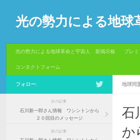
コンテンツへスキップ
光の勢力による地球
光の勢力による地球革命と宇宙人 新掲示板
プレミ
コンタクトフォーム
フォロー:
地球同
次の記事
石
石川新一郎さん情報 ワシントンから
２０回目のメッセージ
か
前の記事