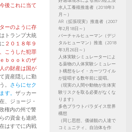
好適環境水による魚の陸上淡
今後これに当て
水人工養殖推進者（2018年3
月～）
AR（拡張現実）推進者（2007
ターのように存
年2月18日～）
はトランプ大統
バーチャルヒューマン（デジ
タルヒューマン）推進（2018
に
２０１８年９
年3月26日～）
、こうした犯罪
人体実験シミュレーターによ
ｅｂｏｏｋのザ
る薬物の人体実験シミュレー
人の財産は国が
ト構想をレイ・カーツワイル
て資産隠しに勤
が提唱する数年前に提唱。
う。
さらにセク
（現実の人間や動物が生体実
験リスクを取る必要がなくな
ます。
ザッカー
ります）
在、ジョージ・
多色プラウトパラダイス世界
の政権内の州で警
構想
らの資金も途絶
（同じ思想、価値観の人達で
在はすでに内戦
コミュニティ、自治体を作