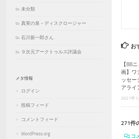
未分類
真実の泉－ディスクロージャー
石川新一郎さん
お
９次元アークトゥルス評議会
【BB
画】ワ
メタ情報
ッセー
アライ
ログイン
2021年
投稿フィード
コメントフィード
271
WordPress.org
コ