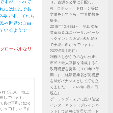
ですが、すべて
り、資源を公平に分配し、
AI、ロボット、ドローン等に
れには国民であ
労働をしてもらう世界構想を
必要です。それら
提唱。
民や世界の自由
2015年10月6日～、第四次産
ているようで
業革命＆ユニバーサルベーシ
ックインカム＆Web3＆DAO
で実現に向かっています。
”グローバルなリ
2022年6月現在）
利権のしがらみのない公正に
市民の最大幸福を達成するAI
政府構想を提唱（2007年上半
期～）（経済産業省が同構想
をAIガバナンスとして打ち立
てました！ 2022年5月25日
されて以来、 地上
現在）
活動しています。
ゲーミングチェアに座り脳波
って真の平和と繁栄
インターネット（ブレインネ
になってほしいです
ット）で超AIに管理サポート