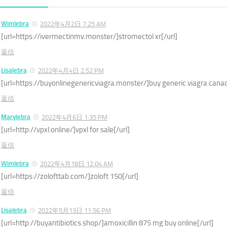
Wimlebra
2022年4月2日 7:25 AM
[url=https://ivermectinmv.monster/]stromectol xr[/url]
返信
Lisalebra
2022年4月4日 2:52 PM
[url=https://buyonlinegenericviagra.monster/]buy generic viagra canad
返信
Marylebra
2022年4月6日 1:35 PM
[url=http://vpxl.online/]vpxl for sale[/url]
返信
Wimlebra
2022年4月18日 12:04 AM
[url=https://zolofttab.com/]zoloft 150[/url]
返信
Lisalebra
2022年5月13日 11:56 PM
[url=http://buyantibiotics.shop/]amoxicillin 875 mg buy online[/url]