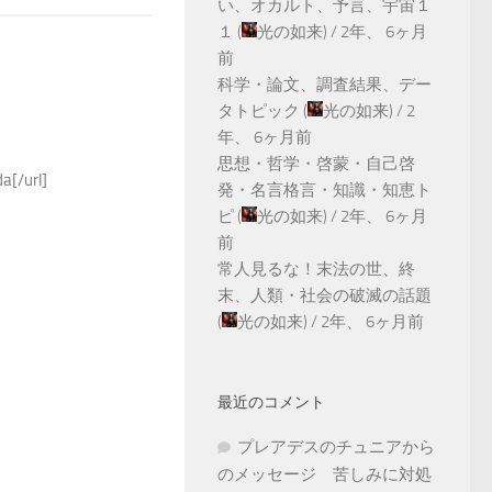
い、オカルト、予言、宇宙１
１
(
光の如来
) /
2年、 6ヶ月
前
科学・論文、調査結果、デー
タトピック
(
光の如来
) /
2
年、 6ヶ月前
思想・哲学・啓蒙・自己啓
a[/url]
発・名言格言・知識・知恵ト
ピ
(
光の如来
) /
2年、 6ヶ月
前
常人見るな！末法の世、終
末、人類・社会の破滅の話題
(
光の如来
) /
2年、 6ヶ月前
最近のコメント
プレアデスのチュニアから
のメッセージ 苦しみに対処