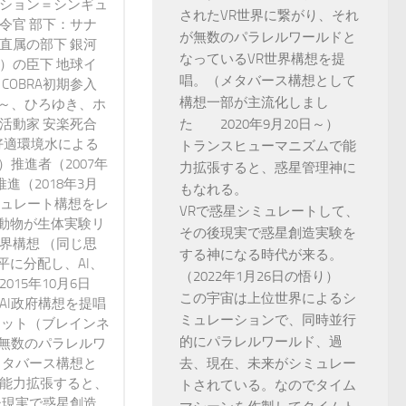
ンション＝シンギュ
されたVR世界に繋がり、それ
令官 部下：サナ
が無数のパラレルワールドと
直属の部下 銀河
なっているVR世界構想を提
）の臣下 地球イ
唱。（メタバース構想として
 COBRA初期参入
構想一部が主流化しまし
3年～、ひろゆき、ホ
た 2020年9月20日～）
活動家 安楽死合
好適環境水による
トランスヒューマニズムで能
）推進者（2007年
力拡張すると、惑星管理神に
進（2018年3月
もなれる。
ミュレート構想をレ
VRで惑星シミュレートして、
動物が生体実験リ
その後現実で惑星創造実験を
界構想 （同じ思
する神になる時代が来る。
に分配し、AI、
（2022年1月26日の悟り）
15年10月6日
この宇宙は上位世界によるシ
AI政府構想を提唱
ミュレーションで、同時並行
ネット（ブレインネ
的にパラレルワールド、過
が無数のパラレルワ
去、現在、未来がシミュレー
メタバース構想と
で能力拡張すると、
トされている。なのでタイム
後現実で惑星創造