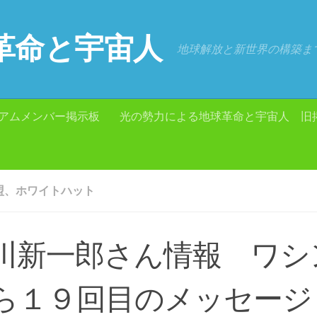
革命と宇宙人
地球解放と新世界の構築ま
アムメンバー掲示板
光の勢力による地球革命と宇宙人 旧
盟、ホワイトハット
川新一郎さん情報 ワシ
ら１９回目のメッセージ