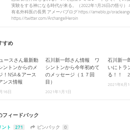
実験をする神になる時代が来る。（2022年1月26日の悟り）
有名外科医の長男 アメーバブログ https://ameblo.jp/oracleangel-e
https://twitter.com/ArchangelHeroin
すすめ
ニュースさん最新動
0
石川新一郎さん情報 ワ
0
石川新一
シントンからのメ
シントンから今年初めて
いにトラ
ジ！NSA＆アース
のメッセージ（１７回
る！！ 2
アンス情報
目）
2021年6月
1月16日
2021年1月1日
件のフィードバック
メント
271
ピンバック
0