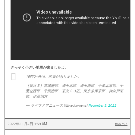
さっそく小さい地震が来ましたよ。
19時04分頃、地震がありました。
［震度３］茨城南部、埼玉北部、埼玉南部、千葉北東部、千
葉北西部、千葉南部、東京２３区、東京多摩東部、神奈川東
部、伊豆地方
— ライブドアニュース (@livedoornews)
November 3, 2022
2022年11月4日 1:59 AM
#44793