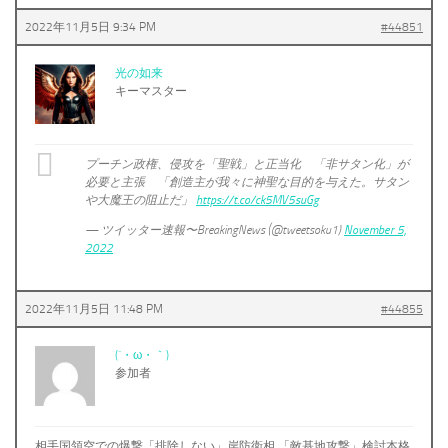
2022年11月5日 9:34 PM
#44851
光の如来
キーマスター
プーチン政権、侵攻を「聖戦」と正当化 「非サタン化」が
必要と主張 「創造主が我々に神聖な目的を与えた。サタン
や大魔王の阻止だ」
https://t.co/ck5MV5suGg
— ツイッター速報〜BreakingNews (@tweetsoku1)
November 5,
2022
2022年11月5日 11:48 PM
#44855
(´・ω・｀)
参加者
相手国領空での爆撃「排除しない」岸防衛相 「敵基地攻撃」検討本格