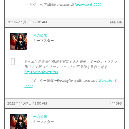
— サジッペア (@MetaversemanZ)
November 6, 2022
2022年11月7日 12:10 AM
#44894
光の如来
キーマスター
Twitterに長文添付機能を実装すると発表 イーロン・マスク
氏「メモ帳スクリーンショットの不条理を終わらせる」
https://t.co/Yd9kczUcxX
— ツイッター速報〜BreakingNews (@tweetsoku1)
November 6,
2022
2022年11月7日 12:50 AM
#44895
光の如来
キーマスター