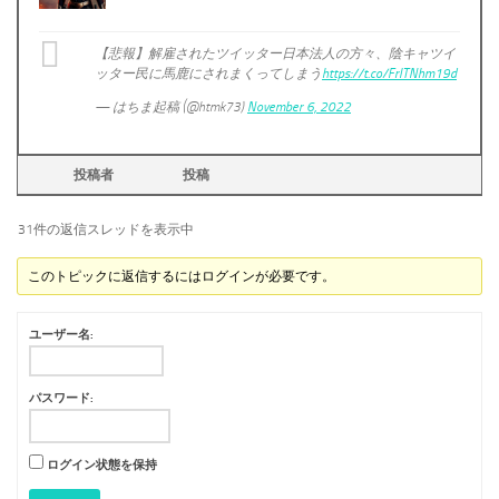
【悲報】解雇されたツイッター日本法人の方々、陰キャツイ
ッター民に馬鹿にされまくってしまう
https://t.co/FrITNhm19d
— はちま起稿 (@htmk73)
November 6, 2022
投稿者
投稿
31件の返信スレッドを表示中
このトピックに返信するにはログインが必要です。
ユーザー名:
パスワード:
ログイン状態を保持