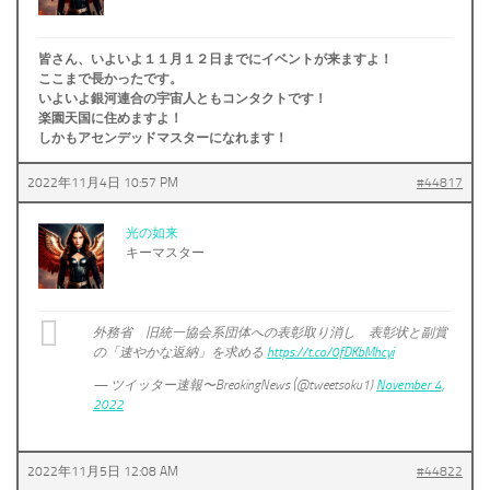
皆さん、いよいよ１１月１２日までにイベントが来ますよ！
ここまで長かったです。
いよいよ銀河連合の宇宙人ともコンタクトです！
楽園天国に住めますよ！
しかもアセンデッドマスターになれます！
2022年11月4日 10:57 PM
#44817
光の如来
キーマスター
外務省 旧統一協会系団体への表彰取り消し 表彰状と副賞
の「速やかな返納」を求める
https://t.co/0fDKbMhcyi
— ツイッター速報〜BreakingNews (@tweetsoku1)
November 4,
2022
2022年11月5日 12:08 AM
#44822