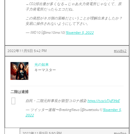
→CO2排出量が多くなる→じゃあ火力発電所じゃなくて、原
子力発電所だったらエコだね。
この発想がネガ側の策略だということが理解出来ましたか？
安易に操作されないようにして下さい。
— IMO10 (@imo10imo10)
November 5, 2022
2022年11月5日 5:42 PM
#44842
光の如来
キーマスター
二階は逮捕
自民・二階元幹事長が新型コロナ感染
https://t.co/vTlyJFiHoE
— ツイッター速報〜BreakingNews (@tweetsoku1)
November 5,
2022
2022年11月5日 5:50 PM
#44844