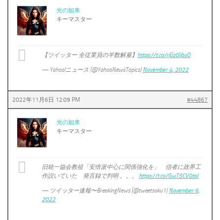
光の如来
キーマスター
【ツイッター 全従業員の半数解雇】
https://t.co/rjGz0IjbvO
— Yahoo!ニュース (@YahooNewsTopics)
November 4, 2022
2022年11月6日 12:09 PM
#44867
光の如来
キーマスター
旧統一協会教祖「安倍派中心に関係強化を」 信者に政界工
作説いていた 発言録で判明 。。。
https://t.co/GwT5CV0toI
— ツイッター速報〜BreakingNews (@tweetsoku1)
November 6,
2022