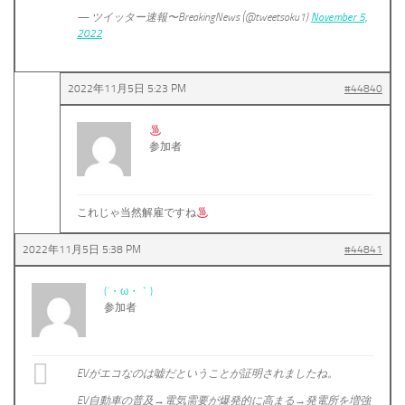
— ツイッター速報〜BreakingNews (@tweetsoku1)
November 5,
2022
2022年11月5日 5:23 PM
#44840
参加者
これじゃ当然解雇ですね
2022年11月5日 5:38 PM
#44841
(´・ω・｀)
参加者
EVがエコなのは嘘だということが証明されましたね。
EV自動車の普及→電気需要が爆発的に高まる→発電所を増強