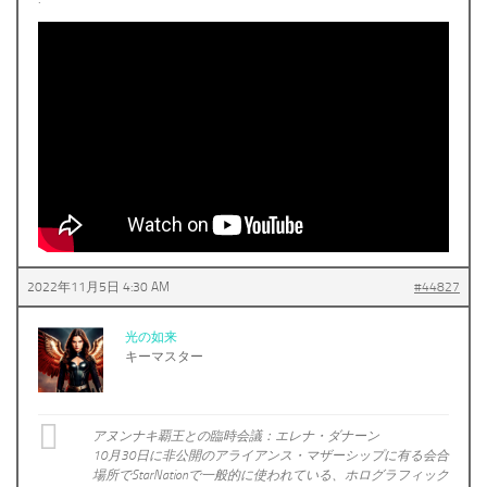
2022年11月5日 4:30 AM
#44827
光の如来
キーマスター
アヌンナキ覇王との臨時会議：エレナ・ダナーン
10月30日に非公開のアライアンス・マザーシップに有る会合
場所でStarNationで一般的に使われている、ホログラフィック