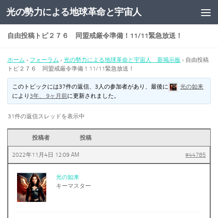
光の勢力による地球革命と宇宙人
コンテンツへスキップ
自由投稿トピ２７６ 同盟戒厳令準備！11/11緊急放送！
ホーム
›
フォーラム
›
光の勢力による地球革命と宇宙人 新掲示板
›
自由投稿
トピ２７６ 同盟戒厳令準備！11/11緊急放送！
このトピックには37件の返信、3人の参加者があり、最後に
光の如来
により
3年、 9ヶ月前
に更新されました。
31件の返信スレッドを表示中
投稿者
投稿
2022年11月4日 12:09 AM
#44785
光の如来
キーマスター