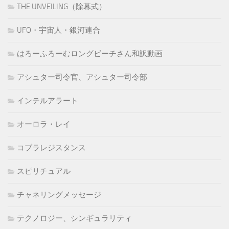
THE UNVEILING（除幕式）
UFO・宇宙人・銀河連合
はろーふろーむロングビーチさん和訳動画
アシュター司令官、アシュター司令部
インテルアラート
オーロラ・レイ
コブラレジスタンス
スピリチュアル
チャネリングメッセージ
テクノロジー、シンギュラリティ