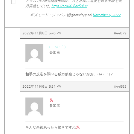
アラスカの研究施設HAARP、月と木星に電波を送る実験を先
月実施していた
https://t.co/K2BneS8I3u
— ギズモード・ジャパン (@gizmodojapan)
November 6, 2022
2022年11月6日 5:40 PM
#44879
(´・ω・｀)
参加者
相手の反応を調べる威力偵察じゃないかお(´・ω・｀)？
2022年11月6日 8:31 PM
#44883
参加者
そんな余裕あったら驚きですね