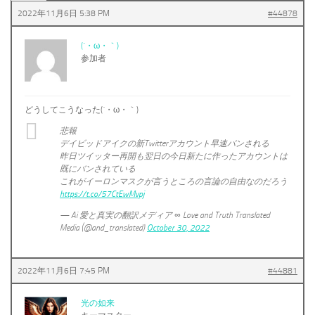
2022年11月6日 5:38 PM
#44878
(´・ω・｀)
参加者
どうしてこうなった(´・ω・｀)
悲報
デイビッドアイクの新Twitterアカウント早速バンされる
昨日ツイッター再開も翌日の今日新たに作ったアカウントは
既にバンされている
これがイーロンマスクが言うところの言論の自由なのだろう
https://t.co/57CtEwMvpj
— Ai 愛と真実の翻訳メディア ∞ Love and Truth Translated
Media (@and_translated)
October 30, 2022
2022年11月6日 7:45 PM
#44881
光の如来