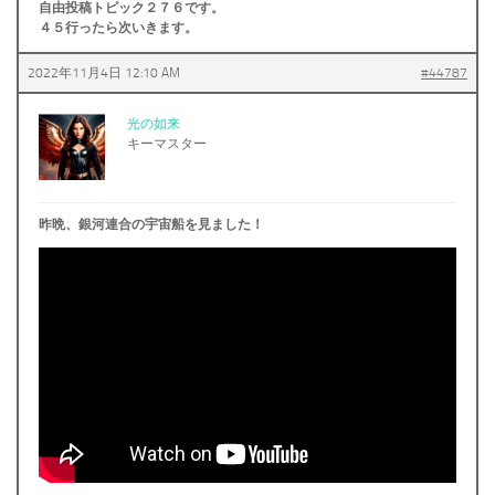
自由投稿トピック２７６です。
４５行ったら次いきます。
2022年11月4日 12:10 AM
#44787
光の如来
キーマスター
昨晩、銀河連合の宇宙船を見ました！
.