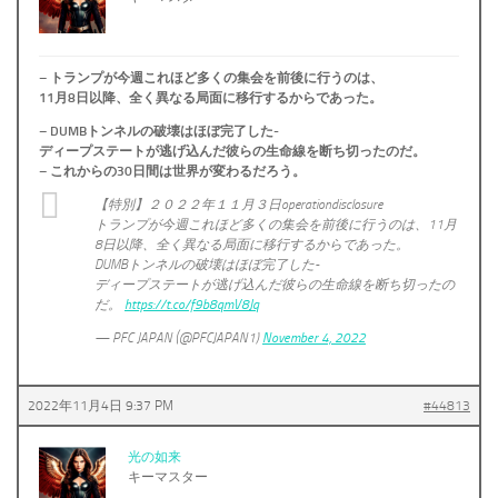
– トランプが今週これほど多くの集会を前後に行うのは、
11月8日以降、全く異なる局面に移行するからであった。
– DUMBトンネルの破壊はほぼ完了した-
ディープステートが逃げ込んだ彼らの生命線を断ち切ったのだ。
– これからの30日間は世界が変わるだろう。
【特別】２０２２年１１月３日operationdisclosure
トランプが今週これほど多くの集会を前後に行うのは、11月
8日以降、全く異なる局面に移行するからであった。
DUMBトンネルの破壊はほぼ完了した-
ディープステートが逃げ込んだ彼らの生命線を断ち切ったの
だ。
https://t.co/f9b8qmV8Jq
— PFC JAPAN (@PFCJAPAN1)
November 4, 2022
2022年11月4日 9:37 PM
#44813
光の如来
キーマスター