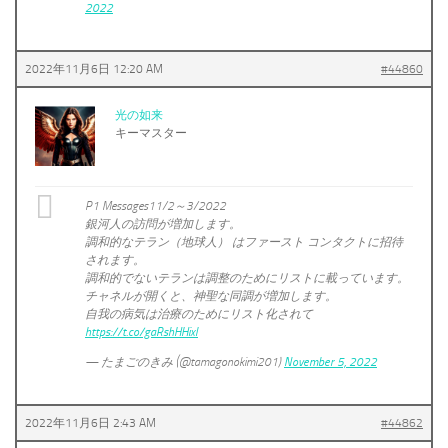
2022
2022年11月6日 12:20 AM
#44860
光の如来
キーマスター
P1 Messages11/2～3/2022
銀河人の訪問が増加します。
調和的なテラン（地球人） はファースト コンタクトに招待
されます。
調和的でないテランは調整のためにリストに載っています。
チャネルが開くと、神聖な同調が増加します。
自我の病気は治療のためにリスト化されて
https://t.co/gaRshHHixl
— たまごのきみ (@tamagonokimi201)
November 5, 2022
2022年11月6日 2:43 AM
#44862