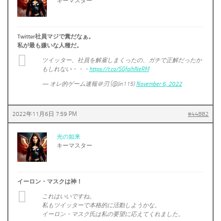
キーマスター
Twitter社員マジで糞だなぁ。
私が最も嫌いな人種だ。
ツイッター、社員を解雇しまくったの、ガチで正解だったか
もしれない・・・
https://t.co/SGfoIhNeRM
— オレ的ゲーム速報＠刃 (@Jin115)
November 6, 2022
2022年11月6日 7:59 PM
#44882
光の如来
キーマスター
イーロン・マスクは神！
これはいいですね。
私もツイッターで本格的に活動しようかな。
イーロン・マスク氏は私の要望に応えてくれました。