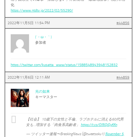
化
https://www.ntdtv.jp/2022/02/55290/
2022年11月5日 11:54 PM
#44856
(´・ω・｀)
参加者
https://twitter.com/kusatta_www/status/1588548943948152832
2022年11月6日 12:11 AM
#44859
光の如来
キーマスター
【社会】 10歳下の女性と不倫、ラブホテルに消える60代男
女も…増加する「肉食系高齢者」
https://t.co/OINQiQyKKn
— ツイッター速報〜BreakingNews (@tweetsoku1)
November 5,