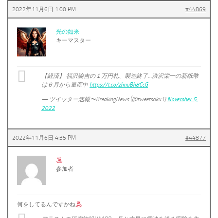
2022年11月6日 1:00 PM
#44869
光の如来
キーマスター
【経済】 福沢諭吉の１万円札、製造終了…渋沢栄一の新紙幣
は６月から量産中
https://t.co/zhnuBh8CcG
— ツイッター速報〜BreakingNews (@tweetsoku1)
November 5,
2022
2022年11月6日 4:35 PM
#44877
参加者
何をしてるんですかね