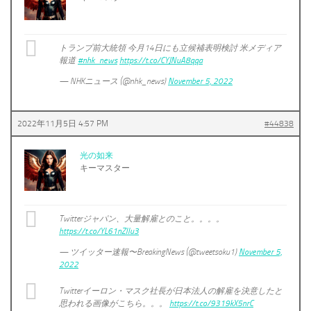
トランプ前大統領 今月14日にも立候補表明検討 米メディア
報道
#nhk_news
https://t.co/CYJNuA8qqa
— NHKニュース (@nhk_news)
November 5, 2022
2022年11月5日 4:57 PM
#44838
光の如来
キーマスター
Twitterジャパン、大量解雇とのこと。。。。
https://t.co/YL61nZlIu3
— ツイッター速報〜BreakingNews (@tweetsoku1)
November 5,
2022
Twitterイーロン・マスク社長が日本法人の解雇を決意したと
思われる画像がこちら。。。
https://t.co/9319kX5nrC