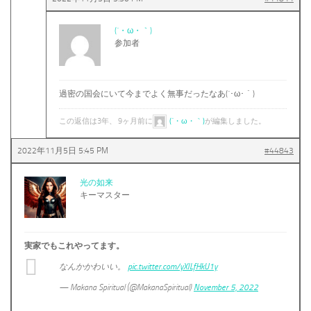
(´・ω・｀)
参加者
過密の国会にいて今までよく無事だったなあ(´･ω･｀)
この返信は3年、 9ヶ月前に
(´・ω・｀)
が編集しました。
2022年11月5日 5:45 PM
#44843
光の如来
キーマスター
実家でもこれやってます。
なんかかわいい。
pic.twitter.com/yXlLfHkU1y
— Makana Spiritual (@MakanaSpiritual)
November 5, 2022