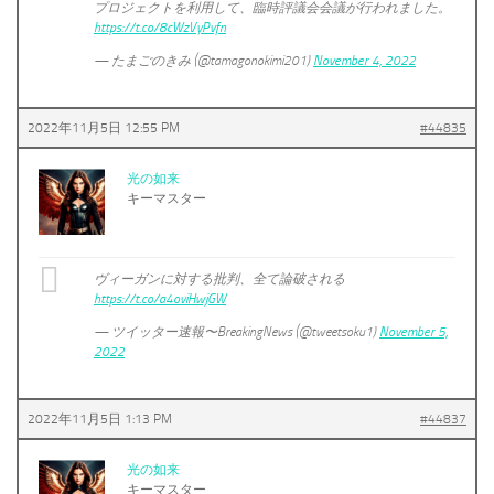
プロジェクトを利用して、臨時評議会会議が行われました。
https://t.co/8cWzVyPvfn
— たまごのきみ (@tamagonokimi201)
November 4, 2022
2022年11月5日 12:55 PM
#44835
光の如来
キーマスター
ヴィーガンに対する批判、全て論破される
https://t.co/a4oviHwjGW
— ツイッター速報〜BreakingNews (@tweetsoku1)
November 5,
2022
2022年11月5日 1:13 PM
#44837
光の如来
キーマスター