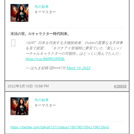
光の如来
キーマスター
末法の世。AIキャラクター時代到来。
100RT : 日本を代表する大物技術者、Vtuberの度重なる不祥事
を見て絶望… 「キズナアイ登場時に夢見ていた『新しいバ
ーチャルキャラクターの可能性』はとっくに死んでたんだ」
https://t.co/89RRG3MONL
— はちま起稿 (@htmk73)
March 10, 2022
2022年3月10日 10:58 PM
#38868
光の如来
キーマスター
https://twitter.com/tokio0131/status/1501901554210672645