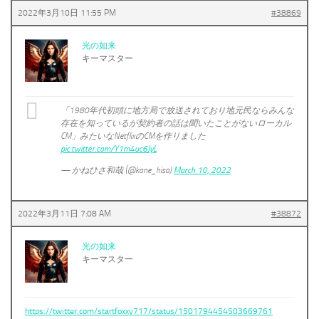
2022年3月10日 11:55 PM
#38869
光の如来
キーマスター
「1980年代初頭に地方局で放送されており地元民ならみんな
存在を知っているが契約者の話は聞いたことがないローカル
CM」みたいなNetflixのCMを作りました
pic.twitter.com/Y1m4uc6JyL
— かねひさ和哉 (@kane_hisa)
March 10, 2022
2022年3月11日 7:08 AM
#38872
光の如来
キーマスター
https://twitter.com/startfoxxy717/status/1501794454503669761