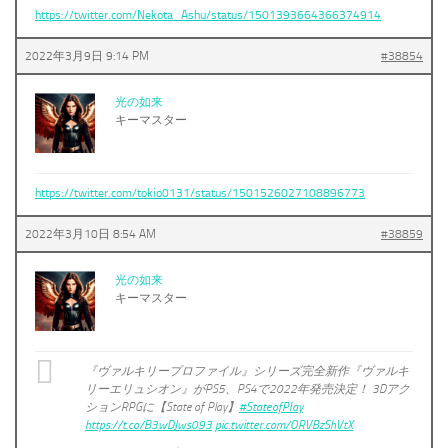
https://twitter.com/Nekota_Ashu/status/1501393664366374914
2022年3月9日 9:14 PM
#38854
光の如来
キーマスター
https://twitter.com/tokio0131/status/1501526027108896773
2022年3月10日 8:54 AM
#38859
光の如来
キーマスター
『ヴァルキリープロファイル』シリーズ完全新作『ヴァルキ
リーエリュシオン』がPS5、PS4で2022年発売決定！ 3Dアク
ションRPGに【State of Play】
#StateofPlay
https://t.co/B3wDJws093
pic.twitter.com/ORVBzShVtX