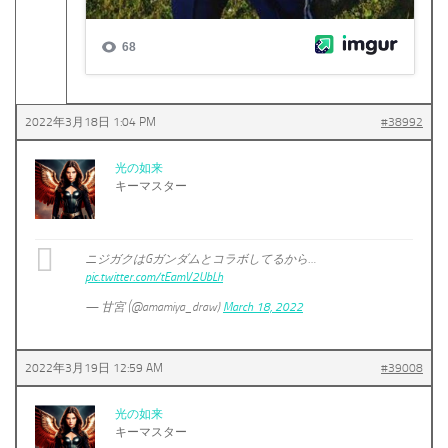
2022年3月18日 1:04 PM
#38992
光の如来
キーマスター
ニジガクはGガンダムとコラボしてるから…
pic.twitter.com/tEamV2UbLh
— 甘宮 (@amamiya_draw)
March 18, 2022
2022年3月19日 12:59 AM
#39008
光の如来
キーマスター