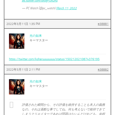
pic.twitter.com/oAogF0ADhu
— PC Watch (@pc_watch)
March 11, 2022
2022年3月11日 1:35 PM
#38881
光の如来
キーマスター
https://twitter.com/koharuuuuuuuu/status/1502120210874376195
2022年3月11日 2:11 PM
#38882
光の如来
キーマスター
評価された瞬間から、その評価を維持することも本人の義務
なの。それは過酷な事でしてね。何も考えないで維持できて
しまうクリエイターであれば問題はないんだけれども。余程