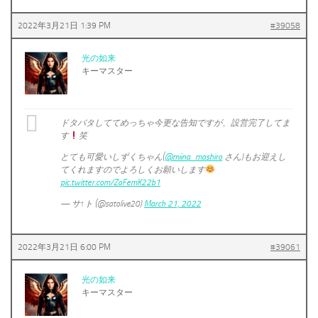
2022年3月21日 1:39 PM
#39058
光の如来
キーマスター
ドタバタしててめっちゃ今更な告知ですが、設営完了してま
す
笑
とても可愛いしずくちゃん(
@miina_mashiro
さん)もお迎えし
てくれますのでよろしくお願いします
pic.twitter.com/ZoFemK22b1
— サ↑ト (@satolive20)
March 21, 2022
2022年3月21日 6:00 PM
#39061
光の如来
キーマスター