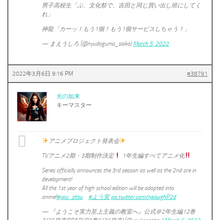
男子高校生「ぶ、文化祭で、吉田と同じ買い出し班にしてく
れ」
神龍「カーッ！もう1個！もう1個サービスしちゃう！」
— まえうしろ (@nyudogumo_saiko)
March 5, 2022
2022年3月6日 9:16 PM
#38791
光の如来
キーマスター
アニメプロジェクト発表会
TVアニメ2期・3期制作決定
1年生編すべてアニメ化
Series officially announces the 3rd season as well as the 2nd are in
development!
All the 1st year of high school edition will be adapted into
anime!
#you_zitsu
#よう実
pic.twitter.com/njpiwghP2d
— 『ようこそ実力至上主義の教室へ』公式＠2年生編12巻