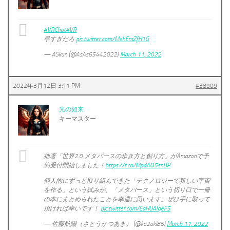
#VRChat
#VR
早すぎだろ
pic.twitter.com/MehEmZfH1G
— ASkun (@AsAs65442022)
March 11, 2022
2022年3月12日 3:11 PM
#38909
光の如来
キーマスター
拙著「世界2.0 メタバースの歩き方と創り方」がAmazonで予
約受付開始しました！
https://t.co/MpdAO5snBP
個人的にずっと取り組んできた「テクノロジーで新しい宇宙
を作る」という試みが、「メタバース」という切り口で一冊
の本にまとめられたことを幸運に思います。ぜひ手に取って
頂ければ幸いです！
pic.twitter.com/EaHUAIqeF5
— 佐藤航陽（さとうかつあき） (@ka2aki86)
March 11, 2022