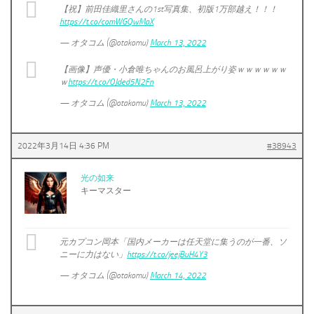
【祝】前田佳織里さんの1st写真集、初版1万部越え！！！
https://t.co/comWGQwMaX
— オタコム (@otakomu)
March 13, 2022
【画像】声優・小倉唯ちゃんのお風呂上がり姿ｗｗｗｗｗｗ
ｗ
https://t.co/OJded5N2Fn
— オタコム (@otakomu)
March 13, 2022
2022年3月14日 4:36 PM
#38943
光の如来
キーマスター
元カプコン岡本「国内メーカーは任天堂に集うのが一番、ソ
ニーに力はない」
https://t.co/jeejBuH4Y3
— オタコム (@otakomu)
March 14, 2022