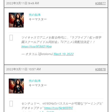
2022年3月11日 9:49 AM
#38877
光の如来
キーマスター
ツイキャスでアニメを観る時代に…『ラブライブ！虹ヶ咲学
園スクールアイドル同好会』TVアニメ2期配信決定！！
https://t.co/9TA6O1Kpia
— オタコム (@otakomu)
March 10, 2022
2022年3月11日 10:57 AM
#38878
光の如来
キーマスター
センチュリー、4K/60Hzのパススルーが可能な“ゲーミングビ
デオキャプチャ”
https://t.co/fjkr9KXMHT