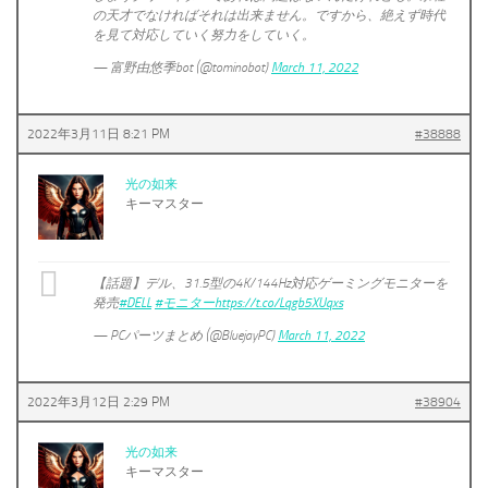
の天才でなければそれは出来ません。ですから、絶えず時代
を見て対応していく努力をしていく。
— 富野由悠季bot (@tominobot)
March 11, 2022
2022年3月11日 8:21 PM
#38888
光の如来
キーマスター
【話題】デル、31.5型の4K/144Hz対応ゲーミングモニターを
発売
#DELL
#モニター
https://t.co/Lqgb5XUqxs
— PCパーツまとめ (@BluejayPC)
March 11, 2022
2022年3月12日 2:29 PM
#38904
光の如来
キーマスター