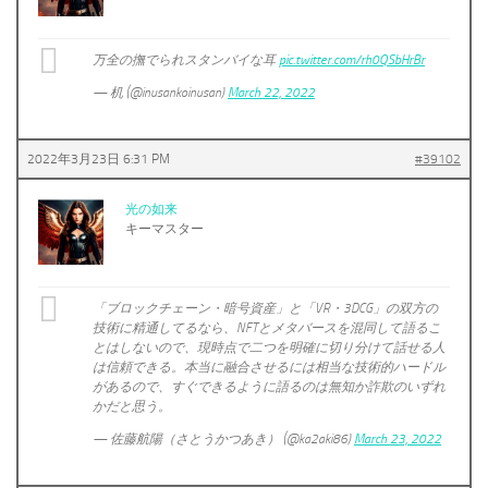
万全の撫でられスタンバイな耳
pic.twitter.com/rh0QSbHrBr
— 机 (@inusankoinusan)
March 22, 2022
2022年3月23日 6:31 PM
#39102
光の如来
キーマスター
「ブロックチェーン・暗号資産」と「VR・3DCG」の双方の
技術に精通してるなら、NFTとメタバースを混同して語るこ
とはしないので、現時点で二つを明確に切り分けて話せる人
は信頼できる。本当に融合させるには相当な技術的ハードル
があるので、すぐできるように語るのは無知か詐欺のいずれ
かだと思う。
— 佐藤航陽（さとうかつあき） (@ka2aki86)
March 23, 2022