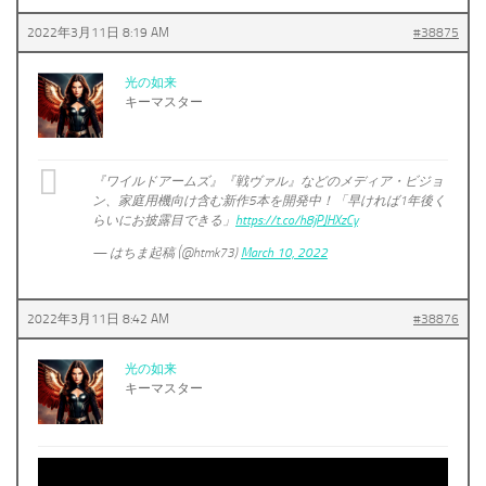
2022年3月11日 8:19 AM
#38875
光の如来
キーマスター
『ワイルドアームズ』『戦ヴァル』などのメディア・ビジョ
ン、家庭用機向け含む新作5本を開発中！「早ければ1年後く
らいにお披露目できる」
https://t.co/h8jPJHXzCy
— はちま起稿 (@htmk73)
March 10, 2022
2022年3月11日 8:42 AM
#38876
光の如来
キーマスター