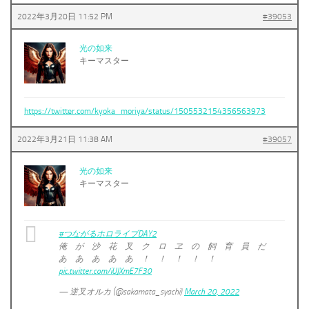
2022年3月20日 11:52 PM
#39053
光の如来
キーマスター
https://twitter.com/kyoka_moriya/status/1505532154356563973
2022年3月21日 11:38 AM
#39057
光の如来
キーマスター
#つながるホロライブDAY2
俺 が 沙 花 叉 ク ロ ヱ の 飼 育 員 だ
あ あ あ あ あ ！ ！ ！ ！ ！
pic.twitter.com/iUJXmE7F30
— 逆叉オルカ (@sakamata_syachi)
March 20, 2022