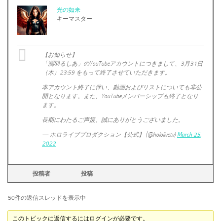
光の如来
キーマスター
【お知らせ】
「潤羽るしあ」のYouTubeアカウントにつきまして、3月31日
（木）23:59 をもって終了させていただきます。
本アカウント終了に伴い、動画およびリストについても非公
開となります。また、YouTubeメンバーシップも終了となり
ます。
長期にわたるご声援、誠にありがとうございました。
— ホロライブプロダクション【公式】 (@hololivetv)
March 25,
2022
投稿者
投稿
50件の返信スレッドを表示中
このトピックに返信するにはログインが必要です。