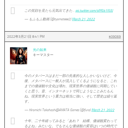
この笑顔を見たら元気出てきた…
pic.twitter.com/slMUs1lIUU
— もふもふ動画 (@tyomateee2)
March 21, 2022
2022年3月21日 8:41 PM
#39069
光の如来
キーマスター
今のメタバースはまだ一部の先進的な人しかいないけど、今
後、メタバースに一般人が流入してくるようになると、これ
までの価値観や文化は壊れ、現実世界の価値観に同期してい
くと思う。昔、インターネットで同じようなことみたもん
ね。現実世界という重力は相当に強い。そして歴史は繰り返
す。
— Hiromichi Takahashi@AMATA Games (@fura)
March 21, 2022
十年、二十年経ってみると「あれ？ 結構、価値観変わって
るよね」みたいな。でもそんな価値観の変容はいつの時代で