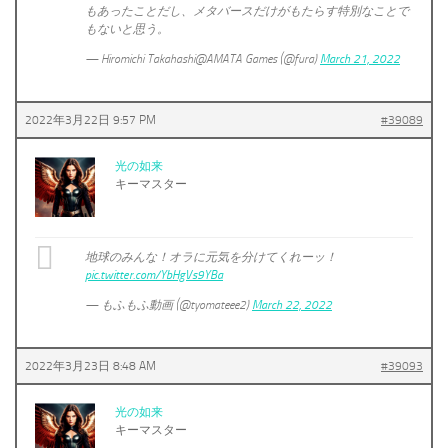
もあったことだし、メタバースだけがもたらす特別なことで
もないと思う。
— Hiromichi Takahashi@AMATA Games (@fura)
March 21, 2022
2022年3月22日 9:57 PM
#39089
光の如来
キーマスター
地球のみんな！オラに元気を分けてくれーッ！
pic.twitter.com/YbHgVs9YBa
— もふもふ動画 (@tyomateee2)
March 22, 2022
2022年3月23日 8:48 AM
#39093
光の如来
キーマスター