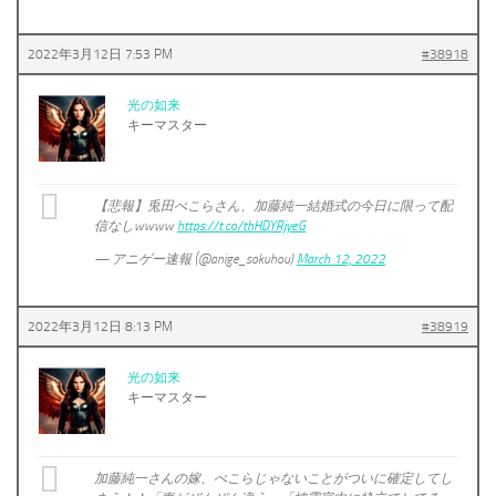
2022年3月12日 7:53 PM
#38918
光の如来
キーマスター
【悲報】兎田ぺこらさん、加藤純一結婚式の今日に限って配
信なしwwww
https://t.co/thHDYRjyeG
— アニゲー速報 (@anige_sokuhou)
March 12, 2022
2022年3月12日 8:13 PM
#38919
光の如来
キーマスター
加藤純一さんの嫁、ぺこらじゃないことがついに確定してし