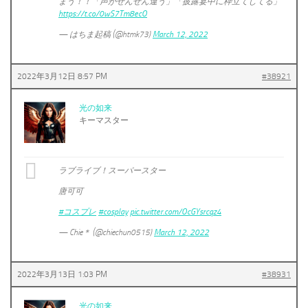
まう！！「声がぜんぜん違う」「披露宴中に枠立てしてる」
https://t.co/0wS7Tm8ecO
— はちま起稿 (@htmk73)
March 12, 2022
2022年3月12日 8:57 PM
#38921
光の如来
キーマスター
ラブライブ！スーパースター
唐可可
#コスプレ
#cosplay
pic.twitter.com/OcGYsrcqz4
— Chie＊ (@chiechun0515)
March 12, 2022
2022年3月13日 1:03 PM
#38931
光の如来