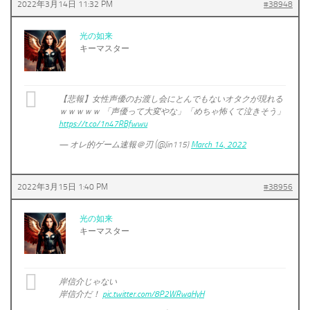
2022年3月14日 11:32 PM
#38948
光の如来
キーマスター
【悲報】女性声優のお渡し会にとんでもないオタクが現れる
ｗｗｗｗｗ 「声優って大変やな」「めちゃ怖くて泣きそう」
https://t.co/1n47RBfwwu
— オレ的ゲーム速報＠刃 (@Jin115)
March 14, 2022
2022年3月15日 1:40 PM
#38956
光の如来
キーマスター
岸信介じゃない
岸信介だ！
pic.twitter.com/8P2WRwqHyH