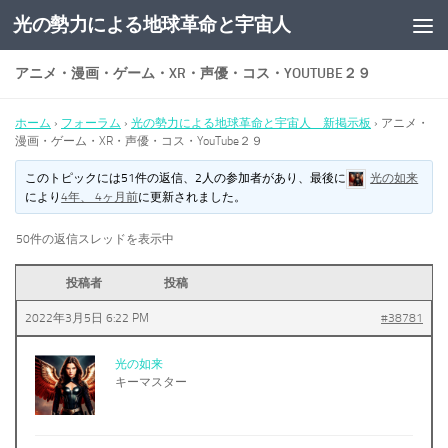
光の勢力による地球革命と宇宙人
コンテンツへスキップ
アニメ・漫画・ゲーム・XR・声優・コス・YOUTUBE２９
ホーム
›
フォーラム
›
光の勢力による地球革命と宇宙人 新掲示板
›
アニメ・
漫画・ゲーム・XR・声優・コス・YouTube２９
このトピックには51件の返信、2人の参加者があり、最後に
光の如来
により
4年、 4ヶ月前
に更新されました。
50件の返信スレッドを表示中
投稿者
投稿
2022年3月5日 6:22 PM
#38781
光の如来
キーマスター