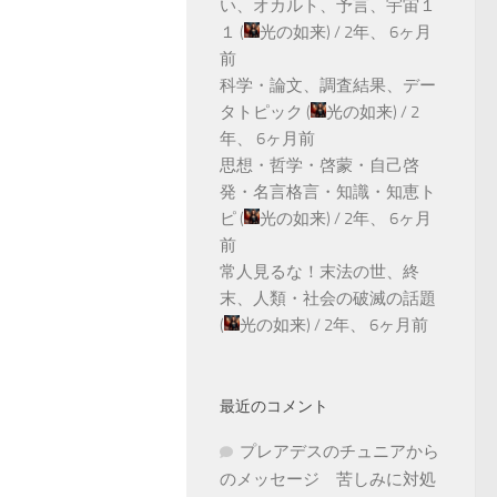
い、オカルト、予言、宇宙１
１
(
光の如来
) /
2年、 6ヶ月
前
科学・論文、調査結果、デー
タトピック
(
光の如来
) /
2
年、 6ヶ月前
思想・哲学・啓蒙・自己啓
発・名言格言・知識・知恵ト
ピ
(
光の如来
) /
2年、 6ヶ月
前
常人見るな！末法の世、終
末、人類・社会の破滅の話題
(
光の如来
) /
2年、 6ヶ月前
最近のコメント
プレアデスのチュニアから
のメッセージ 苦しみに対処