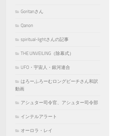
Goritanさん
Qanon
spiritual-lightさんの記事
THE UNVEILING（除幕式）
UFO・宇宙人・銀河連合
はろーふろーむロングビーチさん和訳
動画
アシュター司令官、アシュター司令部
インテルアラート
オーロラ・レイ