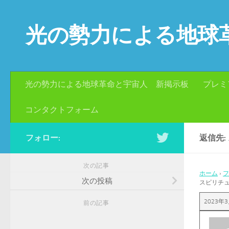
コンテンツへスキップ
光の勢力による地球
光の勢力による地球革命と宇宙人 新掲示板
プレミ
コンタクトフォーム
フォロー:
返信先
次の記事
ホーム
›
フ
次の投稿
スピリチ
2023年3
前の記事