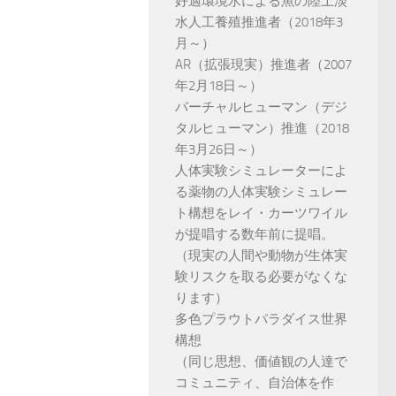
好適環境水による魚の陸上淡
水人工養殖推進者（2018年3
月～）
AR（拡張現実）推進者（2007
年2月18日～）
バーチャルヒューマン（デジ
タルヒューマン）推進（2018
年3月26日～）
人体実験シミュレーターによ
る薬物の人体実験シミュレー
ト構想をレイ・カーツワイル
が提唱する数年前に提唱。
（現実の人間や動物が生体実
験リスクを取る必要がなくな
ります）
多色プラウトパラダイス世界
構想
（同じ思想、価値観の人達で
コミュニティ、自治体を作