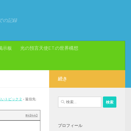
での記録
掲示板
光の預言天使E.T.の世界構想
続き
占いトピック２
›
返信先:
検
索:
#49440
プロフィール