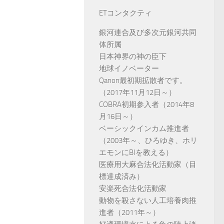
ETコンタクティ
銀河連合及び多次元銀河共同
体所属
日本神界の神の臣下
地球イノベーター
Qanon最初期拡散者です。
（2017年11月12日～）
COBRA初期参入者（2014年8
月16日～）
ベーシックインカム推進者
（2003年～、ひろゆき、ホリ
エモンにBIを教える）
医療用大麻合法化活動家（目
標達成済み）
安楽死合法化活動家
動物を殺さない人工培養肉推
進者（2011年～）