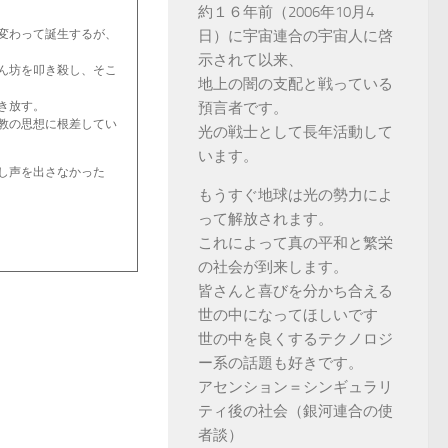
約１６年前（2006年10月4
変わって誕生するが、
日）に宇宙連合の宇宙人に啓
示されて以来、
ん坊を叩き殺し、そこ
地上の闇の支配と戦っている
き放す。
預言者です。
教の思想に根差してい
光の戦士として長年活動して
います。
し声を出さなかった
もうすぐ地球は光の勢力によ
って解放されます。
これによって真の平和と繁栄
の社会が到来します。
皆さんと喜びを分かち合える
世の中になってほしいです
世の中を良くするテクノロジ
ー系の話題も好きです。
アセンション＝シンギュラリ
ティ後の社会（銀河連合の使
者談）