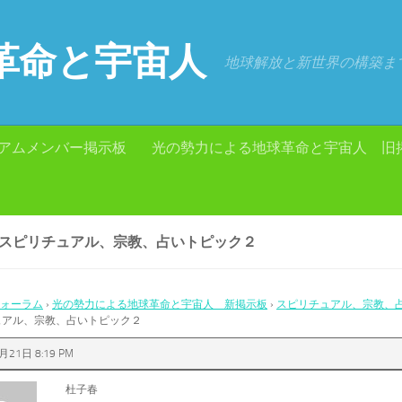
革命と宇宙人
地球解放と新世界の構築ま
アムメンバー掲示板
光の勢力による地球革命と宇宙人 旧
: スピリチュアル、宗教、占いトピック２
ォーラム
›
光の勢力による地球革命と宇宙人 新掲示板
›
スピリチュアル、宗教、
ュアル、宗教、占いトピック２
月21日 8:19 PM
杜子春