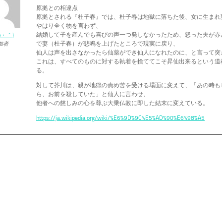
原拠との相違点
原拠とされる『杜子春』では、杜子春は地獄に落ちた後、女に生まれ
やはり全く物を言わず、
結婚して子を産んでも喜びの声一つ発しなかったため、怒った夫が赤
ω・｀)
で妻（杜子春）が悲鳴を上げたところで現実に戻り、
加者
仙人は声を出さなかったら仙薬ができ仙人になれたのに、と言って突
これは、すべてのものに対する執着を捨ててこそ昇仙出来るという道
る。
対して芥川は、親が地獄の責め苦を受ける場面に変えて、「あの時も
ら、お前を殺していた」と仙人に言わせ、
他者への慈しみの心を尊ぶ大乗仏教に即した結末に変えている。
https://ja.wikipedia.org/wiki/%E6%9D%9C%E5%AD%90%E6%98%A5