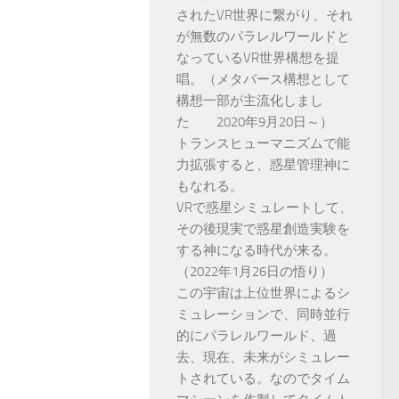
されたVR世界に繋がり、それ
が無数のパラレルワールドと
なっているVR世界構想を提
唱。（メタバース構想として
構想一部が主流化しまし
た 2020年9月20日～）
トランスヒューマニズムで能
力拡張すると、惑星管理神に
もなれる。
VRで惑星シミュレートして、
その後現実で惑星創造実験を
する神になる時代が来る。
（2022年1月26日の悟り）
この宇宙は上位世界によるシ
ミュレーションで、同時並行
的にパラレルワールド、過
去、現在、未来がシミュレー
トされている。なのでタイム