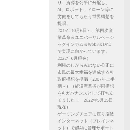
り、資源を公平に分配し、
AI、ロボット、ドローン等に
労働をしてもらう世界構想を
提唱。
2015年10月6日～、第四次産
業革命＆ユニバーサルベーシ
ックインカム＆Web3＆DAO
で実現に向かっています。
2022年6月現在）
利権のしがらみのない公正に
市民の最大幸福を達成するAI
政府構想を提唱（2007年上半
期～）（経済産業省が同構想
をAIガバナンスとして打ち立
てました！ 2022年5月25日
現在）
ゲーミングチェアに座り脳波
インターネット（ブレインネ
ット）で超AIに管理サポート