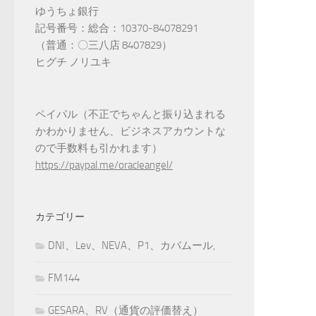
ゆうちょ銀行
記号番号：総合：10370-84078291
（普通：〇三八店 8407829）
ヒグチ ノリユキ
ペイパル（不正でちゃんと振り込まれる
かわかりません、ビジネスアカウントな
ので手数料も引かれます）
https://paypal.me/oracleangel/
カテゴリー
DNI、Lev、NEVA、P1、カバムール,
FM144
GESARA、RV（通貨の評価替え）