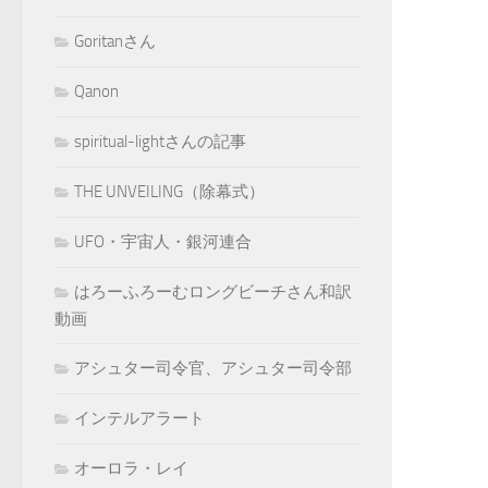
Goritanさん
Qanon
spiritual-lightさんの記事
THE UNVEILING（除幕式）
UFO・宇宙人・銀河連合
はろーふろーむロングビーチさん和訳
動画
アシュター司令官、アシュター司令部
インテルアラート
オーロラ・レイ