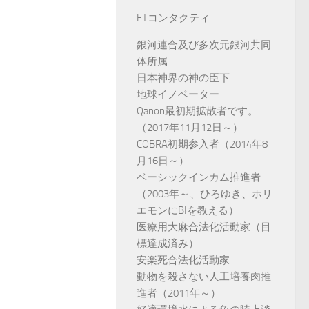
ETコンタクティ
銀河連合及び多次元銀河共同
体所属
日本神界の神の臣下
地球イノベーター
Qanon最初期拡散者です。
（2017年11月12日～）
COBRA初期参入者（2014年8
月16日～）
ベーシックインカム推進者
（2003年～、ひろゆき、ホリ
エモンにBIを教える）
医療用大麻合法化活動家（目
標達成済み）
安楽死合法化活動家
動物を殺さない人工培養肉推
進者（2011年～）