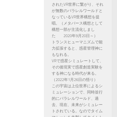
されたVR世界に繋がり、それ
が無数のパラレルワールドと
なっているVR世界構想を提
唱。（メタバース構想として
構想一部が主流化しまし
た 2020年9月20日～）
トランスヒューマニズムで能
力拡張すると、惑星管理神に
もなれる。
VRで惑星シミュレートして、
その後現実で惑星創造実験を
する神になる時代が来る。
（2022年1月26日の悟り）
この宇宙は上位世界によるシ
ミュレーションで、同時並行
的にパラレルワールド、過
去、現在、未来がシミュレー
トされている。なのでタイム