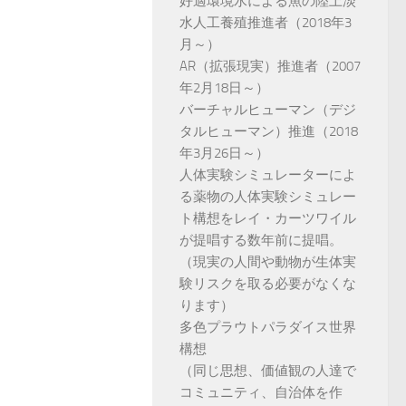
好適環境水による魚の陸上淡
水人工養殖推進者（2018年3
月～）
AR（拡張現実）推進者（2007
年2月18日～）
バーチャルヒューマン（デジ
タルヒューマン）推進（2018
年3月26日～）
人体実験シミュレーターによ
る薬物の人体実験シミュレー
ト構想をレイ・カーツワイル
が提唱する数年前に提唱。
（現実の人間や動物が生体実
験リスクを取る必要がなくな
ります）
多色プラウトパラダイス世界
構想
（同じ思想、価値観の人達で
コミュニティ、自治体を作