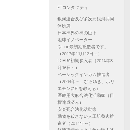
ETコンタクティ
銀河連合及び多次元銀河共同
体所属
日本神界の神の臣下
地球イノベーター
Qanon最初期拡散者です。
（2017年11月12日～）
COBRA初期参入者（2014年8
月16日～）
ベーシックインカム推進者
（2003年～、ひろゆき、ホリ
エモンにBIを教える）
医療用大麻合法化活動家（目
標達成済み）
安楽死合法化活動家
動物を殺さない人工培養肉推
進者（2011年～）