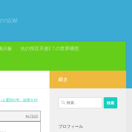
での記録
掲示板
光の預言天使E.T.の世界構想
続き
いよ選別の年、結果を刈
検
索:
#47620
プロフィール