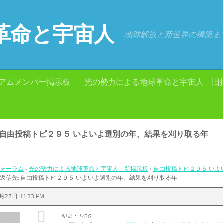
革命と宇宙人
地球解放と新世界の構築ま
アムメンバー掲示板
光の勢力による地球革命と宇宙人 旧
: 自由投稿トピ２９５ いよいよ選別の年、結果を刈り取る年
ォーラム
›
光の勢力による地球革命と宇宙人 新掲示板
›
自由投稿トピ２９５ いよ
返信先: 自由投稿トピ２９５ いよいよ選別の年、結果を刈り取る年
月27日 11:33 PM
NHK：1/26