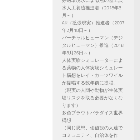
好適環境水による魚の陸上淡
水人工養殖推進者（2018年3
月～）
AR（拡張現実）推進者（2007
年2月18日～）
バーチャルヒューマン（デジ
タルヒューマン）推進（2018
年3月26日～）
人体実験シミュレーターによ
る薬物の人体実験シミュレー
ト構想をレイ・カーツワイル
が提唱する数年前に提唱。
（現実の人間や動物が生体実
験リスクを取る必要がなくな
ります）
多色プラウトパラダイス世界
構想
（同じ思想、価値観の人達で
コミュニティ、自治体を作