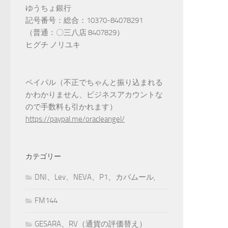
ゆうちょ銀行
記号番号：総合：10370-84078291
（普通：〇三八店 8407829）
ヒグチ ノリユキ
ペイパル（不正でちゃんと振り込まれる
かわかりません、ビジネスアカウントな
ので手数料も引かれます）
https://paypal.me/oracleangel/
カテゴリー
DNI、Lev、NEVA、P1、カバムール,
FM144
GESARA、RV（通貨の評価替え）