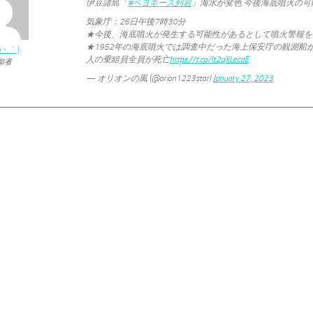
伊豆諸島「
#ベヨネース列岩
」海水が変色 今後海底噴火の可
気象庁：26日午後7時30分
★今後、海底噴火が発生する可能性があるとして噴火警報を
★1952年の海底噴火では調査中だった海上保安庁の観測船
ω・｀)
人の乗組員全員が死亡
https://t.co/lt2qXLecaE
加者
— オリオンの風 (@orion1223star)
January 27, 2023