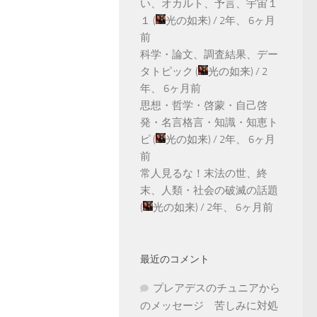
い、オカルト、予言、宇宙１
１
(
光の如来
) /
2年、 6ヶ月
前
科学・論文、調査結果、デー
タトピック
(
光の如来
) /
2
年、 6ヶ月前
思想・哲学・啓蒙・自己啓
発・名言格言・知識・知恵ト
ピ
(
光の如来
) /
2年、 6ヶ月
前
常人見るな！末法の世、終
末、人類・社会の破滅の話題
(
光の如来
) /
2年、 6ヶ月前
最近のコメント
プレアデスのチュニアから
のメッセージ 苦しみに対処