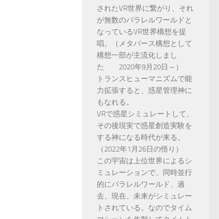
されたVR世界に繋がり、それ
が無数のパラレルワールドと
なっているVR世界構想を提
唱。（メタバース構想として
構想一部が主流化しまし
た 2020年9月20日～）
トランスヒューマニズムで能
力拡張すると、惑星管理神に
もなれる。
VRで惑星シミュレートして、
その後現実で惑星創造実験を
する神になる時代が来る。
（2022年1月26日の悟り）
この宇宙は上位世界によるシ
ミュレーションで、同時並行
的にパラレルワールド、過
去、現在、未来がシミュレー
トされている。なのでタイム