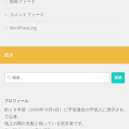
投稿フィード
コメントフィード
WordPress.org
続き
検
索:
プロフィール
約１６年前（2006年10月4日）に宇宙連合の宇宙人に啓示され
て以来、
地上の闇の支配と戦っている預言者です。