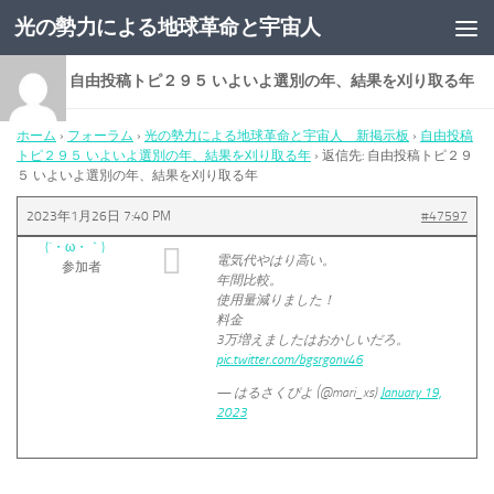
光の勢力による地球革命と宇宙人
コンテンツへスキップ
返信先: 自由投稿トピ２９５ いよいよ選別の年、結果を刈り取る年
ホーム
›
フォーラム
›
光の勢力による地球革命と宇宙人 新掲示板
›
自由投稿
トピ２９５ いよいよ選別の年、結果を刈り取る年
›
返信先: 自由投稿トピ２９
５ いよいよ選別の年、結果を刈り取る年
2023年1月26日 7:40 PM
#47597
(´・ω・｀)
電気代やはり高い。
参加者
年間比較。
使用量減りました！
料金
3万増えましたはおかしいだろ。
pic.twitter.com/bgsrgonv46
— はるさくぴよ (@mari_xs)
January 19,
2023