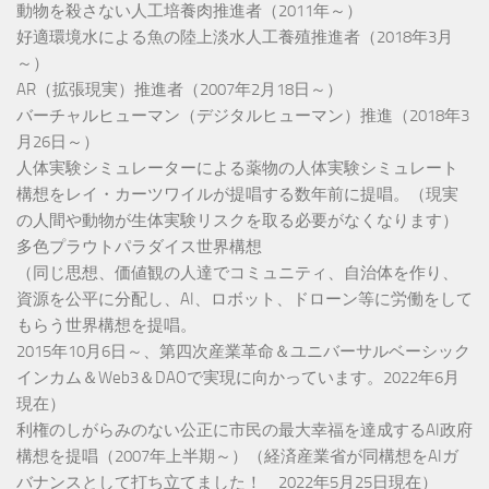
動物を殺さない人工培養肉推進者（2011年～）
好適環境水による魚の陸上淡水人工養殖推進者（2018年3月
～）
AR（拡張現実）推進者（2007年2月18日～）
バーチャルヒューマン（デジタルヒューマン）推進（2018年3
月26日～）
人体実験シミュレーターによる薬物の人体実験シミュレート
構想をレイ・カーツワイルが提唱する数年前に提唱。（現実
の人間や動物が生体実験リスクを取る必要がなくなります）
多色プラウトパラダイス世界構想
（同じ思想、価値観の人達でコミュニティ、自治体を作り、
資源を公平に分配し、AI、ロボット、ドローン等に労働をして
もらう世界構想を提唱。
2015年10月6日～、第四次産業革命＆ユニバーサルベーシック
インカム＆Web3＆DAOで実現に向かっています。2022年6月
現在）
利権のしがらみのない公正に市民の最大幸福を達成するAI政府
構想を提唱（2007年上半期～）（経済産業省が同構想をAIガ
バナンスとして打ち立てました！ 2022年5月25日現在）