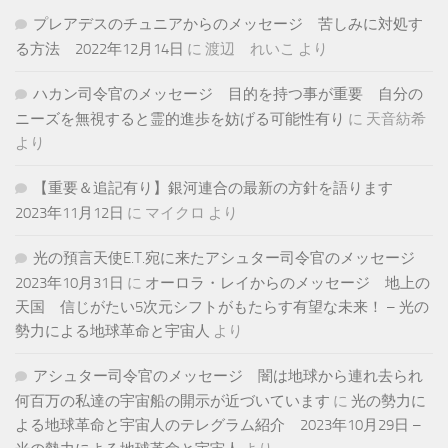
プレアデスのチュニアからのメッセージ 苦しみに対処す
る方法 2022年12月14日
に
渡辺 れいこ
より
ハカン司令官のメッセージ 目的を持つ事が重要 自分の
ニーズを無視すると霊的進歩を妨げる可能性有り
に
天音紡希
より
【重要＆追記有り】銀河連合の最新の方針を語ります
2023年11月12日
に
マイクロ
より
光の預言天使E.T.宛に来たアシュター司令官のメッセージ
2023年10月31日
に
オーロラ・レイからのメッセージ 地上の
天国 信じがたい5次元シフトがもたらす有望な未来！ – 光の
勢力による地球革命と宇宙人
より
アシュター司令官のメッセージ 闇は地球から連れ去られ
何百万の私達の宇宙船の開示が近づいています
に
光の勢力に
よる地球革命と宇宙人のテレグラム紹介 2023年10月29日 –