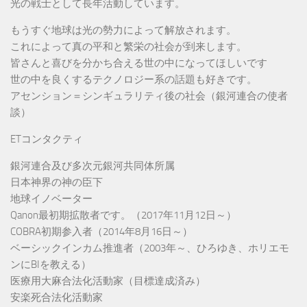
光の戦士として長年活動しています。
もうすぐ地球は光の勢力によって解放されます。
これによって真の平和と繁栄の社会が到来します。
皆さんと喜びを分かち合える世の中になってほしいです
世の中を良くするテクノロジー系の話題も好きです。
アセンション＝シンギュラリティ後の社会（銀河連合の使者
談）
ETコンタクティ
銀河連合及び多次元銀河共同体所属
日本神界の神の臣下
地球イノベーター
Qanon最初期拡散者です。（2017年11月12日～）
COBRA初期参入者（2014年8月16日～）
ベーシックインカム推進者（2003年～、ひろゆき、ホリエモ
ンにBIを教える）
医療用大麻合法化活動家（目標達成済み）
安楽死合法化活動家