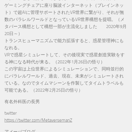
ゲーミングチェアに座り脳波インターネット（ブレインネッ
ト）で超AIに管理サポートされたVR世界に繋がり、それが無
数のパラレルワールドとなっているVR世界構想を提唱。（メ
タバース構想として構想一部が主流化しました 2020年9月
20日～）
トランスヒューマニズムで能力拡張すると、惑星管理神にも
なれる。
VRで惑星シミュレートして、その後現実で惑星創造実験をす
る神になる時代が来る。（2022年1月26日の悟り）
この宇宙は上位世界によるシミュレーションで、同時並行的
にパラレルワールド、過去、現在、未来がシミュレートされ
ている。なのでタイムマシーンを作製してタイムトラベルも
可能である。（2022年2月25日の悟り）
有名外科医の長男
twitter
https://twitter.com/MetaversemanZ
アメーバブログ