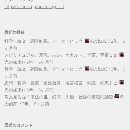
https://ameblo.jp/oracleangel-et
最近の投稿
科学・論文、調査結果、データトピック
(
光の如来
) /
2年、 6
ヶ月前
スピリチュアル、宗教、占い、オカルト、予言、宇宙１１
(
光の如来
) /
2年、 6ヶ月前
科学・論文、調査結果、データトピック
(
光の如来
) /
2年、 6
ヶ月前
思想・哲学・啓蒙・自己啓発・名言格言・知識・知恵トピ
(
光の如来
) /
2年、 6ヶ月前
常人見るな！末法の世、終末、人類・社会の破滅の話題
(
光
の如来
) /
2年、 6ヶ月前
最近のコメント