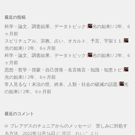
最近の投稿
科学・論文、調査結果、データトピック
(
光の如来
) /
2年、 6
ヶ月前
スピリチュアル、宗教、占い、オカルト、予言、宇宙１１
(
光の如来
) /
2年、 6ヶ月前
科学・論文、調査結果、データトピック
(
光の如来
) /
2年、 6
ヶ月前
思想・哲学・啓蒙・自己啓発・名言格言・知識・知恵トピ
(
光の如来
) /
2年、 6ヶ月前
常人見るな！末法の世、終末、人類・社会の破滅の話題
(
光
の如来
) /
2年、 6ヶ月前
最近のコメント
プレアデスのチュニアからのメッセージ 苦しみに対処す
る方法 2022年12月14日
に
渡辺 れいこ
より