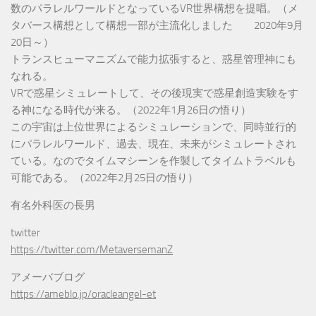
数のパラレルワールドとなっているVR世界構想を提唱。（メ
タバース構想として構想一部が主流化しました 2020年9月
20日～）
トランスヒューマニズムで能力拡張すると、惑星管理神にも
なれる。
VRで惑星シミュレートして、その後現実で惑星創造実験をす
る神になる時代が来る。（2022年1月26日の悟り）
この宇宙は上位世界によるシミュレーションで、同時並行的
にパラレルワールド、過去、現在、未来がシミュレートされ
ている。なのでタイムマシーンを作製してタイムトラベルも
可能である。（2022年2月25日の悟り）
有名外科医の長男
twitter
https://twitter.com/MetaversemanZ
アメーバブログ
https://ameblo.jp/oracleangel-et