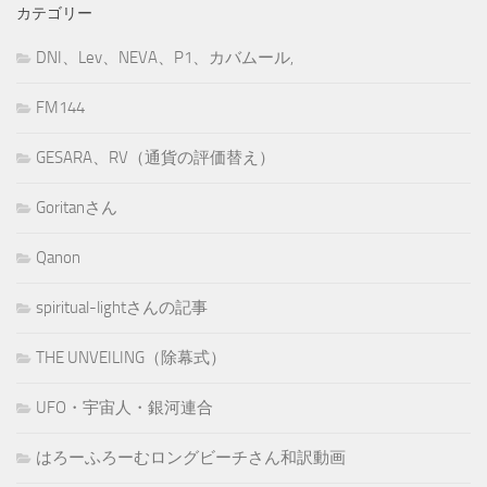
カテゴリー
DNI、Lev、NEVA、P1、カバムール,
FM144
GESARA、RV（通貨の評価替え）
Goritanさん
Qanon
spiritual-lightさんの記事
THE UNVEILING（除幕式）
UFO・宇宙人・銀河連合
はろーふろーむロングビーチさん和訳動画