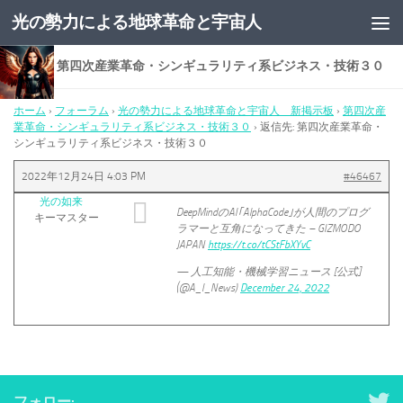
光の勢力による地球革命と宇宙人
コンテンツへスキップ
返信先: 第四次産業革命・シンギュラリティ系ビジネス・技術３０
ホーム
›
フォーラム
›
光の勢力による地球革命と宇宙人 新掲示板
›
第四次産
業革命・シンギュラリティ系ビジネス・技術３０
›
返信先: 第四次産業革命・
シンギュラリティ系ビジネス・技術３０
2022年12月24日 4:03 PM
#46467
光の如来
DeepMindのAI｢AlphaCode｣が人間のプログ
キーマスター
ラマーと互角になってきた – GIZMODO
JAPAN
https://t.co/tCStFbXYvC
— 人工知能・機械学習ニュース [公式]
(@A_I_News)
December 24, 2022
フォロー: