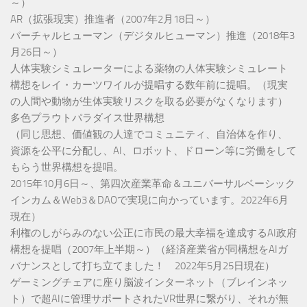
～）
AR（拡張現実）推進者（2007年2月18日～）
バーチャルヒューマン（デジタルヒューマン）推進（2018年3
月26日～）
人体実験シミュレーターによる薬物の人体実験シミュレート
構想をレイ・カーツワイルが提唱する数年前に提唱。（現実
の人間や動物が生体実験リスクを取る必要がなくなります）
多色プラウトパラダイス世界構想
（同じ思想、価値観の人達でコミュニティ、自治体を作り、
資源を公平に分配し、AI、ロボット、ドローン等に労働をして
もらう世界構想を提唱。
2015年10月6日～、第四次産業革命＆ユニバーサルベーシック
インカム＆Web3＆DAOで実現に向かっています。2022年6月
現在）
利権のしがらみのない公正に市民の最大幸福を達成するAI政府
構想を提唱（2007年上半期～）（経済産業省が同構想をAIガ
バナンスとして打ち立てました！ 2022年5月25日現在）
ゲーミングチェアに座り脳波インターネット（ブレインネッ
ト）で超AIに管理サポートされたVR世界に繋がり、それが無