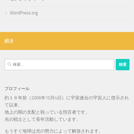
WordPress.org
続き
検
索:
プロフィール
約１６年前（2006年10月4日）に宇宙連合の宇宙人に啓示され
て以来、
地上の闇の支配と戦っている預言者です。
光の戦士として長年活動しています。
もうすぐ地球は光の勢力によって解放されます。