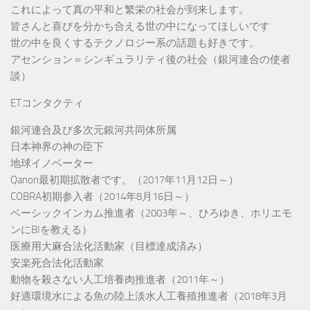
これによって真の平和と繁栄の社会が到来します。
皆さんと喜びを分かち合える世の中になってほしいです
世の中を良くするテクノロジー系の話題も好きです。
アセンション＝シンギュラリティ後の社会（銀河連合の使者
談）
ETコンタクティ
銀河連合及び多次元銀河共同体所属
日本神界の神の臣下
地球イノベーター
Qanon最初期拡散者です。（2017年11月12日～）
COBRA初期参入者（2014年8月16日～）
ベーシックインカム推進者（2003年～、ひろゆき、ホリエモ
ンにBIを教える）
医療用大麻合法化活動家（目標達成済み）
安楽死合法化活動家
動物を殺さない人工培養肉推進者（2011年～）
好適環境水による魚の陸上淡水人工養殖推進者（2018年3月