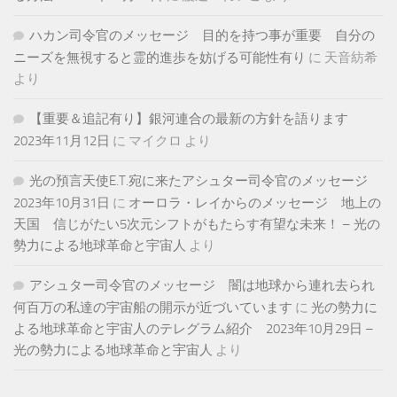
ハカン司令官のメッセージ 目的を持つ事が重要 自分の
ニーズを無視すると霊的進歩を妨げる可能性有り
に
天音紡希
より
【重要＆追記有り】銀河連合の最新の方針を語ります
2023年11月12日
に
マイクロ
より
光の預言天使E.T.宛に来たアシュター司令官のメッセージ
2023年10月31日
に
オーロラ・レイからのメッセージ 地上の
天国 信じがたい5次元シフトがもたらす有望な未来！ – 光の
勢力による地球革命と宇宙人
より
アシュター司令官のメッセージ 闇は地球から連れ去られ
何百万の私達の宇宙船の開示が近づいています
に
光の勢力に
よる地球革命と宇宙人のテレグラム紹介 2023年10月29日 –
光の勢力による地球革命と宇宙人
より