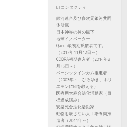
ETコンタクティ
銀河連合及び多次元銀河共同
体所属
日本神界の神の臣下
地球イノベーター
Qanon最初期拡散者です。
（2017年11月12日～）
COBRA初期参入者（2014年8
月16日～）
ベーシックインカム推進者
（2003年～、ひろゆき、ホリ
エモンにBIを教える）
医療用大麻合法化活動家（目
標達成済み）
安楽死合法化活動家
動物を殺さない人工培養肉推
進者（2011年～）