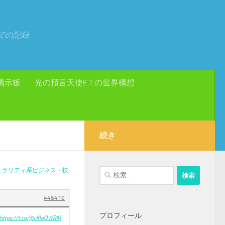
での記録
掲示板
光の預言天使E.T.の世界構想
続き
ュラリティ系ビジネス・技
検
索:
#46419
プロフィール
https://t.co/j5cKIoOWRM