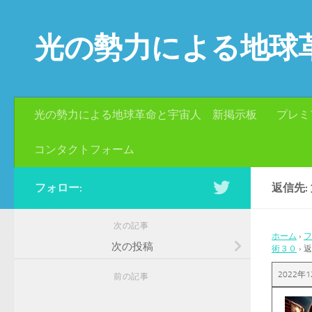
コンテンツへスキップ
光の勢力による地球
光の勢力による地球革命と宇宙人 新掲示板
プレミ
コンタクトフォーム
フォロー:
返信先
次の記事
ホーム
›
フ
次の投稿
術３０
›
返
2022年1
前の記事