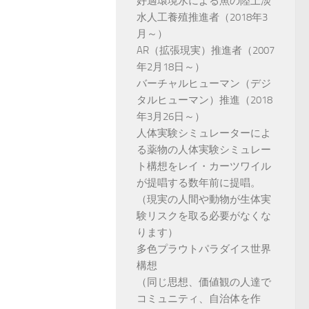
好適環境水による魚の陸上淡
水人工養殖推進者（2018年3
月～）
AR（拡張現実）推進者（2007
年2月18日～）
バーチャルヒューマン（デジ
タルヒューマン）推進（2018
年3月26日～）
人体実験シミュレーターによ
る薬物の人体実験シミュレー
ト構想をレイ・カーツワイル
が提唱する数年前に提唱。
（現実の人間や動物が生体実
験リスクを取る必要がなくな
ります）
多色プラウトパラダイス世界
構想
（同じ思想、価値観の人達で
コミュニティ、自治体を作