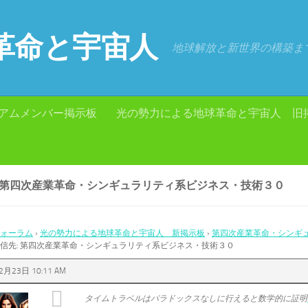
革命と宇宙人
地球解放と新世界の構築ま
アムメンバー掲示板
光の勢力による地球革命と宇宙人 旧
: 第四次産業革命・シンギュラリティ系ビジネス・技術３０
ォーラム
›
光の勢力による地球革命と宇宙人 新掲示板
›
第四次産業革命・シンギ
信先: 第四次産業革命・シンギュラリティ系ビジネス・技術３０
2月23日 10:11 AM
タイムトラベルはパラドックスなしに行えると数学的に証明