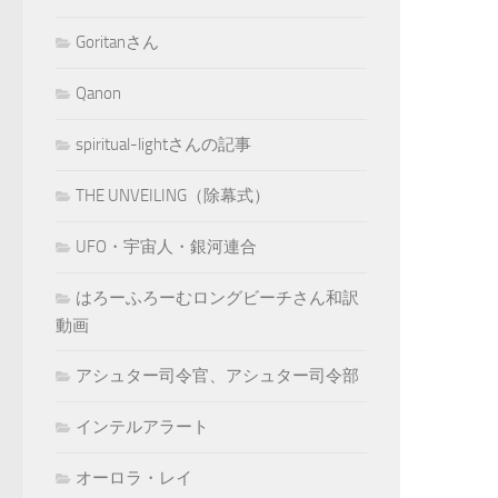
Goritanさん
Qanon
spiritual-lightさんの記事
THE UNVEILING（除幕式）
UFO・宇宙人・銀河連合
はろーふろーむロングビーチさん和訳
動画
アシュター司令官、アシュター司令部
インテルアラート
オーロラ・レイ