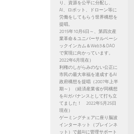
り、資源を公平に分配し、
AI、ロボット、ドローン等に
労働をしてもらう世界構想を
提唱。
2015年10月6日～、第四次産
業革命＆ユニバーサルベーシ
ックインカム＆Web3＆DAO
で実現に向かっています。
2022年6月現在）
利権のしがらみのない公正に
市民の最大幸福を達成するAI
政府構想を提唱（2007年上半
期～）（経済産業省が同構想
をAIガバナンスとして打ち立
てました！ 2022年5月25日
現在）
ゲーミングチェアに座り脳波
インターネット（ブレインネ
ット）で超AIに管理サポート