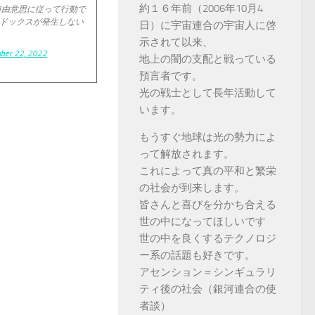
約１６年前（2006年10月4
自由意思に従って行動で
ドックスが発生しない
日）に宇宙連合の宇宙人に啓
示されて以来、
ber 22, 2022
地上の闇の支配と戦っている
預言者です。
光の戦士として長年活動して
います。
もうすぐ地球は光の勢力によ
って解放されます。
これによって真の平和と繁栄
の社会が到来します。
皆さんと喜びを分かち合える
世の中になってほしいです
世の中を良くするテクノロジ
ー系の話題も好きです。
アセンション＝シンギュラリ
ティ後の社会（銀河連合の使
者談）