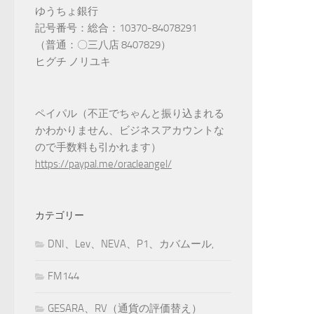
ゆうちょ銀行
記号番号：総合：10370-84078291
（普通：〇三八店 8407829）
ヒグチ ノリユキ
ペイパル（不正でちゃんと振り込まれる
かわかりません、ビジネスアカウントな
ので手数料も引かれます）
https://paypal.me/oracleangel/
カテゴリー
DNI、Lev、NEVA、P1、カバムール,
FM144
GESARA、RV（通貨の評価替え）