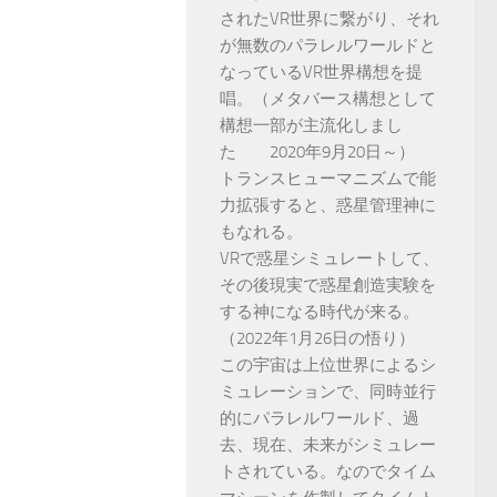
されたVR世界に繋がり、それ
が無数のパラレルワールドと
なっているVR世界構想を提
唱。（メタバース構想として
構想一部が主流化しまし
た 2020年9月20日～）
トランスヒューマニズムで能
力拡張すると、惑星管理神に
もなれる。
VRで惑星シミュレートして、
その後現実で惑星創造実験を
する神になる時代が来る。
（2022年1月26日の悟り）
この宇宙は上位世界によるシ
ミュレーションで、同時並行
的にパラレルワールド、過
去、現在、未来がシミュレー
トされている。なのでタイム