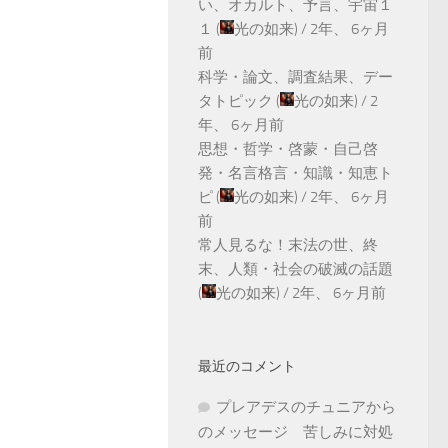
い、オカルト、予言、宇宙１
１
(
光の如来
) /
2年、 6ヶ月
前
科学・論文、調査結果、デー
タトピック
(
光の如来
) /
2
年、 6ヶ月前
思想・哲学・啓蒙・自己啓
発・名言格言・知識・知恵ト
ピ
(
光の如来
) /
2年、 6ヶ月
前
常人見るな！末法の世、終
末、人類・社会の破滅の話題
(
光の如来
) /
2年、 6ヶ月前
最近のコメント
プレアデスのチュニアから
のメッセージ 苦しみに対処