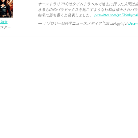
オーストラリアUQはタイムトラベルで過去に行った人間は
きるもののパラドックスを起こすような行動は修正されパラ
結果に落ち着くと発表しました。
pic.twitter.com/g4EMmVJc6A
の如来
— ナゾロジー@科学ニュースメディア (@NazologyInfo)
Decem
マスター