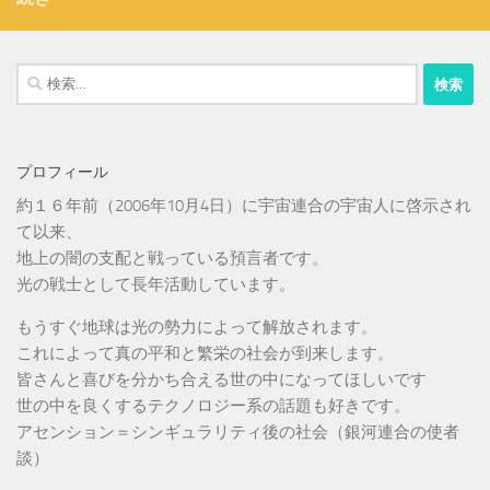
検
索:
プロフィール
約１６年前（2006年10月4日）に宇宙連合の宇宙人に啓示され
て以来、
地上の闇の支配と戦っている預言者です。
光の戦士として長年活動しています。
もうすぐ地球は光の勢力によって解放されます。
これによって真の平和と繁栄の社会が到来します。
皆さんと喜びを分かち合える世の中になってほしいです
世の中を良くするテクノロジー系の話題も好きです。
アセンション＝シンギュラリティ後の社会（銀河連合の使者
談）