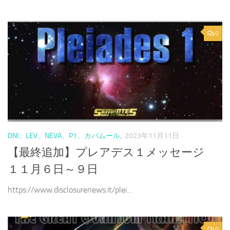
0
DNI、LEV、NEVA、P1、カバムール,
2023年11月11日
【最終追加】プレアデス１メッセージ
１１月６日～９日
https://www.disclosurenews.it/plei...
0