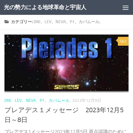
光の勢力による地球革命と宇宙人
コンテンツへスキップ
カテゴリー:
DNI、LEV、NEVA、P1、カバムール,
0
DNI、LEV、NEVA、P1、カバムール,
2023年12月9日
プレアデス１メッセージ 2023年12月5
日～8日
プレアデス1メッセージ2023年12月5日 原点認識のために