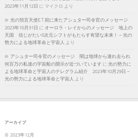
2023年11月12日
に
マイクロ
より
光の預言天使E.T.宛に来たアシュター司令官のメッセージ
2023年10月31日
に
オーロラ・レイからのメッセージ 地上の
天国 信じがたい5次元シフトがもたらす有望な未来！ – 光の
勢力による地球革命と宇宙人
より
アシュター司令官のメッセージ 闇は地球から連れ去られ
何百万の私達の宇宙船の開示が近づいています
に
光の勢力に
よる地球革命と宇宙人のテレグラム紹介 2023年10月29日 –
光の勢力による地球革命と宇宙人
より
アーカイブ
2023年12月