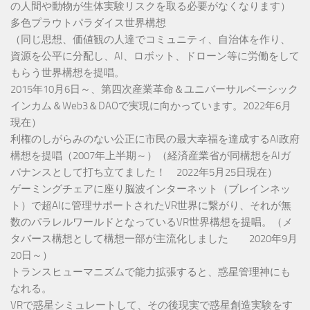
の人間や動物が生体実験リスクを取る必要がなくなります）
多色プラウトパラダイス世界構想
（同じ思想、価値観の人達でコミュニティ、自治体を作り、
資源を公平に分配し、AI、ロボット、ドローン等に労働をして
もらう世界構想を提唱。
2015年10月6日～、第四次産業革命＆ユニバーサルベーシック
インカム＆Web3＆DAOで実現に向かっています。2022年6月
現在）
利権のしがらみのない公正に市民の最大幸福を達成するAI政府
構想を提唱（2007年上半期～）（経済産業省が同構想をAIガ
バナンスとして打ち立てました！ 2022年5月25日現在）
ゲーミングチェアに座り脳波インターネット（ブレインネッ
ト）で超AIに管理サポートされたVR世界に繋がり、それが無
数のパラレルワールドとなっているVR世界構想を提唱。（メ
タバース構想として構想一部が主流化しました 2020年9月
20日～）
トランスヒューマニズムで能力拡張すると、惑星管理神にも
なれる。
VRで惑星シミュレートして、その後現実で惑星創造実験をす