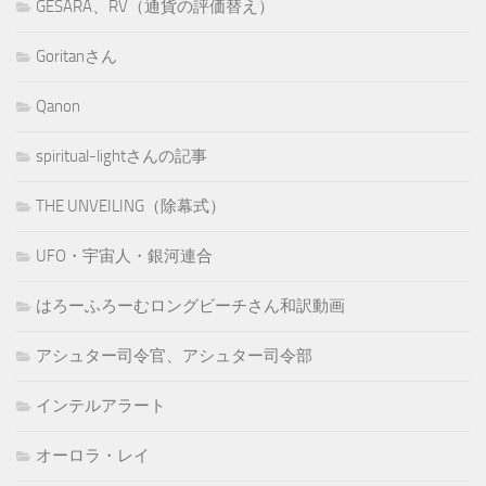
GESARA、RV（通貨の評価替え）
Goritanさん
Qanon
spiritual-lightさんの記事
THE UNVEILING（除幕式）
UFO・宇宙人・銀河連合
はろーふろーむロングビーチさん和訳動画
アシュター司令官、アシュター司令部
インテルアラート
オーロラ・レイ