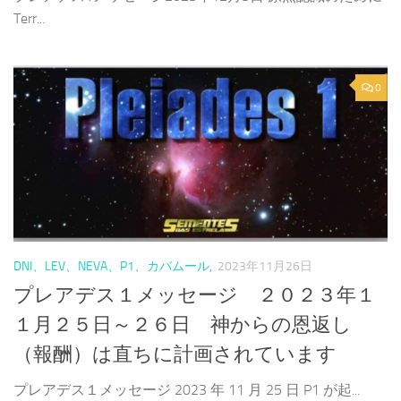
Terr...
0
DNI、LEV、NEVA、P1、カバムール,
2023年11月26日
プレアデス１メッセージ ２０２３年１
１月２５日～２６日 神からの恩返し
（報酬）は直ちに計画されています
プレアデス１メッセージ 2023 年 11 月 25 日 P1 が起...