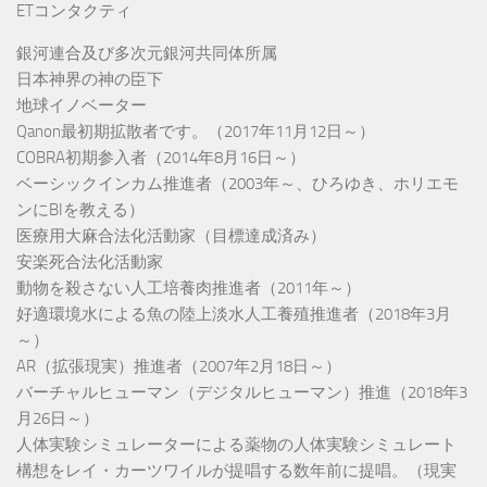
ETコンタクティ
銀河連合及び多次元銀河共同体所属
日本神界の神の臣下
地球イノベーター
Qanon最初期拡散者です。（2017年11月12日～）
COBRA初期参入者（2014年8月16日～）
ベーシックインカム推進者（2003年～、ひろゆき、ホリエモ
ンにBIを教える）
医療用大麻合法化活動家（目標達成済み）
安楽死合法化活動家
動物を殺さない人工培養肉推進者（2011年～）
好適環境水による魚の陸上淡水人工養殖推進者（2018年3月
～）
AR（拡張現実）推進者（2007年2月18日～）
バーチャルヒューマン（デジタルヒューマン）推進（2018年3
月26日～）
人体実験シミュレーターによる薬物の人体実験シミュレート
構想をレイ・カーツワイルが提唱する数年前に提唱。（現実