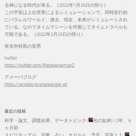
る神になる時代が来る。（2022年1月26日の悟り）
この宇宙は上位世界によるシミュレーションで、同時並行的
にパラレルワールド、過去、現在、未来がシミュレートされ
ている。なのでタイムマシーンを作製してタイムトラベルも
可能である。（2022年2月25日の悟り）
有名外科医の長男
twitter
https://twitter.com/MetaversemanZ
アメーバブログ
https://ameblo.jp/oracleangel-et
最近の投稿
科学・論文、調査結果、データトピック
(
光の如来
) /
2年、 6
ヶ月前
スピリチュアル、宗教、占い、オカルト、予言、宇宙１１
(