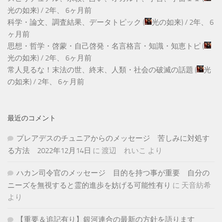
光の如来
) /
2年、 6ヶ月前
科学・論文、調査結果、データトピック
(
光の如来
) /
2年、 6
ヶ月前
思想・哲学・啓蒙・自己啓発・名言格言・知識・知恵トピ
(
光の如来
) /
2年、 6ヶ月前
常人見るな！末法の世、終末、人類・社会の破滅の話題
(
光
の如来
) /
2年、 6ヶ月前
最近のコメント
プレアデスのチュニアからのメッセージ 苦しみに対処す
る方法 2022年12月14日
に
渡辺 れいこ
より
ハカン司令官のメッセージ 目的を持つ事が重要 自分の
ニーズを無視すると霊的進歩を妨げる可能性有り
に
天音紡希
より
【重要＆追記有り】銀河連合の最新の方針を語ります