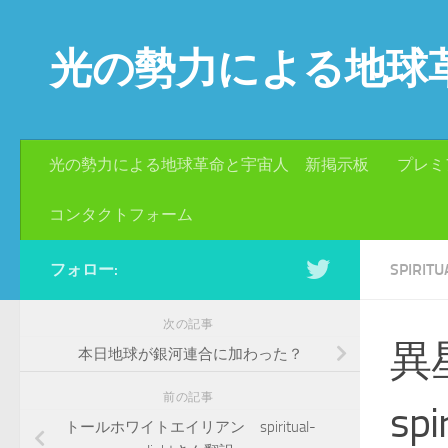
コンテンツへスキップ
光の勢力による地球
光の勢力による地球革命と宇宙人 新掲示板
プレミ
コンタクトフォーム
フォロー:
SPIRI
次の記事
異
本日地球が銀河連合に加わった？
前の記事
sp
トールホワイトエイリアン spiritual-