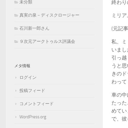
終わり
未分類
ミリア
真実の泉－ディスクロージャー
(元記
石川新一郎さん
私、ミ
９次元アークトゥルス評議会
いまし
引っ越
うと思
メタ情報
きのド
ログイン
わっ
投稿フィード
車の中
たった
コメントフィード
めてい
WordPress.org
で、彼