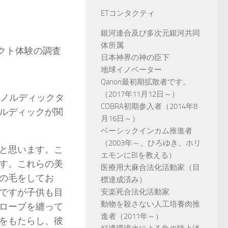
ETコンタクティ
銀河連合及び多次元銀河共同
体所属
クト体験の調査
日本神界の神の臣下
地球イノベーター
Qanon最初期拡散者です。
（2017年11月12日～）
とノルディックタ
COBRA初期参入者（2014年8
ルディックが関
月16日～）
ベーシックインカム推進者
（2003年～、ひろゆき、ホリ
と思います。こ
エモンにBIを教える）
す。これらの美
医療用大麻合法化活動家（目
の毛をしてお
標達成済み）
ですが子供も目
安楽死合法化活動家
動物を殺さない人工培養肉推
ローブを纏って
進者（2011年～）
をもたらし、彼