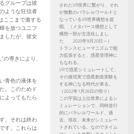
るグループは彼
されたVR世界に繋がり、それ
のような狂信者
が無数のパラレルワールドと
はここまで激する
なっているVR世界構想を提
唱。（メタバース構想として
輝を放つユニフ
構想一部が主流化しまし
ましたが、彼女
た 2020年9月20日～）
トランスヒューマニズムで能
力拡張すると、惑星管理神に
”の導きにより、
もなれる。
VRで惑星シミュレートして、
その後現実で惑星創造実験を
い青色の液体を
する神になる時代が来る。
た。このためド
（2022年1月26日の悟り）
によってもたら
この宇宙は上位世界によるシ
ミュレーションで、同時並行
的にパラレルワールド、過
す。それは終わ
去、現在、未来がシミュレー
トされている。なのでタイム
です。これらは