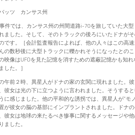
・バッツ カンサス州
の事件では、カンサス州の州間道路i-70を旅していた大
れました。そして、そのトラックの後ろにいたドナがそ
のです。［会計監査報告によれば、他の人々はこの高速
んの数秒後に大型トラックに轢かれそうになったとのこ
の映像はUFOを見た記憶を消すための遮蔽記憶かも知れ
みました。］
の午前２時、異星人がドナの家の玄関に現れました。彼ら
、彼女は光の下に立つように言われました。そうすると
うに感じました。他の平和的な誘拐では、異星人が”モノ
置が彼女の脳の基部にインプラントされました。ドナの
、彼女は地球の来たるべき惨事に関するメッセージや他
取りました。