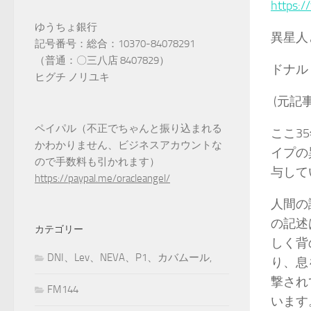
https:/
ゆうちょ銀行
異星人
記号番号：総合：10370-84078291
（普通：〇三八店 8407829）
ドナル
ヒグチ ノリユキ
(元記
ペイパル（不正でちゃんと振り込まれる
ここ3
かわかりません、ビジネスアカウントな
イプの
ので手数料も引かれます）
与して
https://paypal.me/oracleangel/
人間の
の記述
カテゴリー
しく背
DNI、Lev、NEVA、P1、カバムール,
り、息
撃され
FM144
います