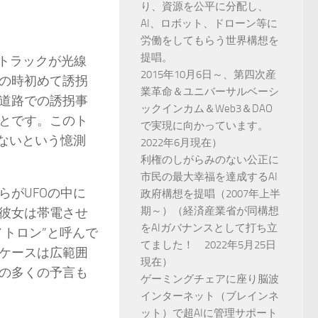
り、資源を公平に分配し、
AI、ロボット、ドローン等に
労働をしてもらう世界構想を
提唱。
型トラックが光線
2015年10月6日～、第四次産
の時初めて誘拐
業革命＆ユニバーサルベーシ
道路での誘拐事
ックインカム＆Web3＆DAO
とです。このト
で実現に向かっています。
ないという憶測
2022年6月現在）
利権のしがらみのない公正に
市民の最大幸福を達成するAI
がUFOの中に
政府構想を提唱（2007年上半
期～）（経済産業省が同構想
彼女は帯電させ
をAIガバナンスとして打ち立
トロン”と呼んで
てました！ 2022年5月25日
ケースは広範囲
現在）
の多くの予言も
ゲーミングチェアに座り脳波
インターネット（ブレインネ
ット）で超AIに管理サポート