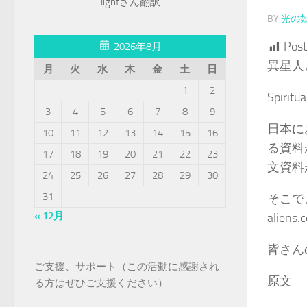
lightさん翻訳
BY
光の
Post
2026年8月
異星人
月
火
水
木
金
土
日
1
2
Spirit
3
4
5
6
7
8
9
日本に
10
11
12
13
14
15
16
る資料
17
18
19
20
21
22
23
文資料
24
25
26
27
28
29
30
31
そこで
« 12月
ali
皆さん
ご支援、サポート（この活動に感謝され
原文
る方はぜひご支援ください）