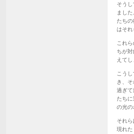
そうし
ました
たちの
はそれ
これら
ちが対
えて
こうし
き、そ
過ぎて
たちに
の光の
それら
現れた