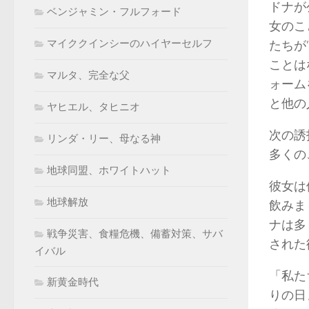
ドナが
ベンジャミン・フルフォード
女のこ
マイククインシーのハイヤーセルフ
たちが
ことは
マルタ、完全な父
ォーム
と他の
ヤヒエル、タヒニオ
次の誘
リンダ・リー、母なる神
多く
地球同盟、ホワイトハット
彼女は
地球解放
飲みま
ナは多
戦争災害、食糧危機、備蓄対策、サバ
され
イバル
「私た
新黄金時代
りの日