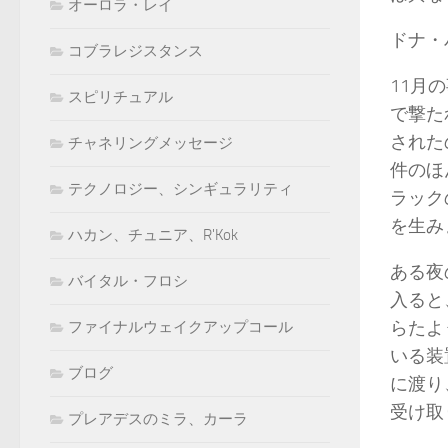
オーロラ・レイ
ドナ
コブラレジスタンス
11月
スピリチュアル
で撃た
された
チャネリングメッセージ
件のほ
テクノロジー、シンギュラリティ
ラック
を生
ハカン、チュニア、R'Kok
ある夜
バイタル・フロシ
入ると
らたよ
ファイナルウェイクアップコール
いる装
ブログ
に渡り
受け
プレアデスのミラ、カーラ