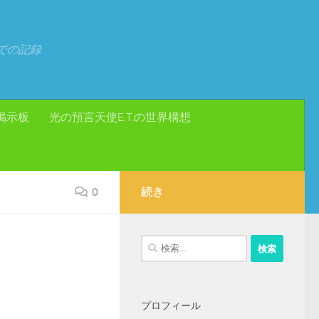
での記録
掲示板
光の預言天使E.T.の世界構想
0
続き
検
験
索:
プロフィール