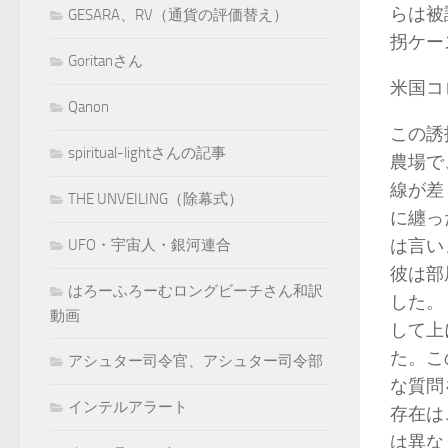
らは被
GESARA、RV（通貨の評価替え）
拐ケー
Goritanさん
米国
Qanon
この誘
spiritual-lightさんの記事
農場で
線が差
THE UNVEILING（除幕式）
に纏っ
は言い
UFO・宇宙人・銀河連合
彼は部
はろーふろーむロングビーチさん和訳
した。
動画
して上
た。こ
アシュター司令官、アシュター司令部
な質問
インテルアラート
存在は
は異