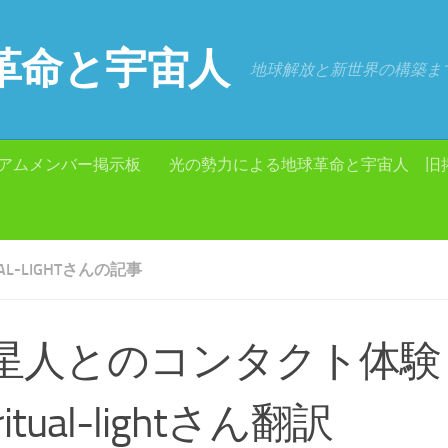
革命と宇宙人
地球解放と新世界の構築ま
アムメンバー掲示板
光の勢力による地球革命と宇宙人 旧
TUAL-LIGHTさんの記事
星人とのコンタクト体
iritual-lightさん翻訳