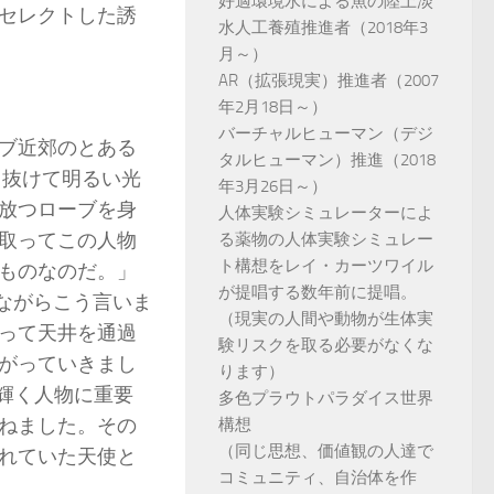
好適環境水による魚の陸上淡
セレクトした誘
水人工養殖推進者（2018年3
月～）
AR（拡張現実）推進者（2007
年2月18日～）
バーチャルヒューマン（デジ
ブ近郊のとある
タルヒューマン）推進（2018
り抜けて明るい光
年3月26日～）
放つローブを身
人体実験シミュレーターによ
取ってこの人物
る薬物の人体実験シミュレー
ト構想をレイ・カーツワイル
ものなのだ。」
が提唱する数年前に提唱。
ながらこう言いま
（現実の人間や動物が生体実
って天井を通過
験リスクを取る必要がなくな
がっていきまし
ります）
輝く人物に重要
多色プラウトパラダイス世界
ねました。その
構想
（同じ思想、価値観の人達で
れていた天使と
コミュニティ、自治体を作