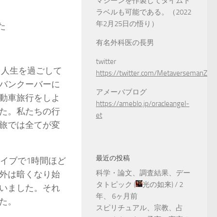
マシーンを作製してタイムト
ラベルも可能である。（2022
年2月25日の悟り）
た
有名外科医の長男
twitter
た人生を過ごして
https://twitter.com/MetaversemanZ
バンクーバーに
アメーバブログ
動車旅行をしよ
https://ameblo.jp/oracleangel-
た。私たちの行
et
旅では全てが変
最近の投稿
イブで1時間ほど
科学・論文、調査結果、デー
外は暗くなり始
タトピック
(
光の如来
) /
2
いました。それ
年、 6ヶ月前
した。
スピリチュアル、宗教、占