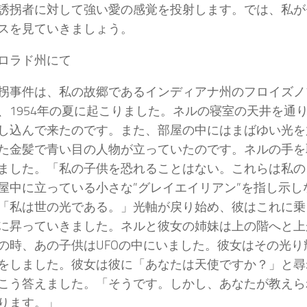
誘拐者に対して強い愛の感覚を投射します。では、私が
スを見ていきましょう。
コロラド州にて
拐事件は、私の故郷であるインディアナ州のフロイズノ
、1954年の夏に起こりました。ネルの寝室の天井を通
し込んで来たのです。また、部屋の中にはまばゆい光を
た金髪で青い目の人物が立っていたのです。ネルの手を
ました。「私の子供を恐れることはない。これらは私の
屋中に立っている小さな”グレイエイリアン”を指し示し
「私は世の光である。」光軸が戻り始め、彼はこれに乗
に昇っていきました。ネルと彼女の姉妹は上の階へと上
の時、あの子供はUFOの中にいました。彼女はその光り
をしました。彼女は彼に「あなたは天使ですか？」と尋
こう答えました。「そうです。しかし、あなたが教えら
なります。」