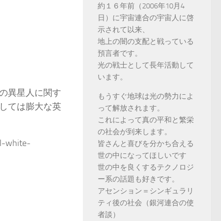
約１６年前（2006年10月4
日）に宇宙連合の宇宙人に啓
示されて以来、
地上の闇の支配と戦っている
預言者です。
光の戦士として長年活動して
います。
の異星人に関す
もうすぐ地球は光の勢力によ
しては膨大な英
って解放されます。
これによって真の平和と繁栄
の社会が到来します。
hite-
皆さんと喜びを分かち合える
世の中になってほしいです
世の中を良くするテクノロジ
ー系の話題も好きです。
アセンション＝シンギュラリ
ティ後の社会（銀河連合の使
者談）