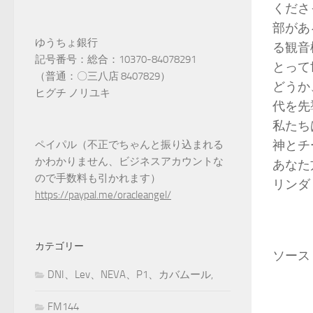
くださ
部があ
ゆうちょ銀行
る観音
記号番号：総合：10370-84078291
とって
（普通：〇三八店 8407829）
どうか
ヒグチ ノリユキ
代を先
私たち
神とチ
ペイパル（不正でちゃんと振り込まれる
かわかりません、ビジネスアカウントな
あなた
ので手数料も引かれます）
リンダ
https://paypal.me/oracleangel/
カテゴリー
ソース
DNI、Lev、NEVA、P1、カバムール,
FM144