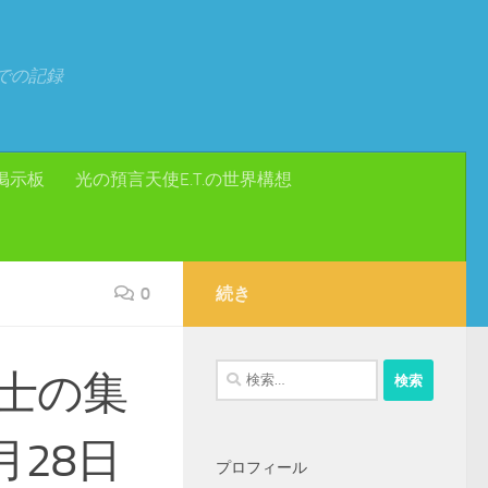
での記録
掲示板
光の預言天使E.T.の世界構想
0
続き
検
士の集
索:
月28日
プロフィール