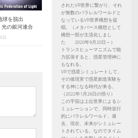
されたVR世界に繋がり、それ
が無数のパラレルワールドと
地球を脱出
なっているVR世界構想を提
 光の銀河連合
唱。（メタバース構想として
構想一部が主流化しまし
15日
た 2020年9月20日～）
トランスヒューマニズムで能
力拡張すると、惑星管理神に
もなれる。
VRで惑星シミュレートして、
その後現実で惑星創造実験を
する神になる時代が来る。
（2022年1月26日の悟り）
この宇宙は上位世界によるシ
ミュレーションで、同時並行
的にパラレルワールド、過
去、現在、未来がシミュレー
トされている。なのでタイム