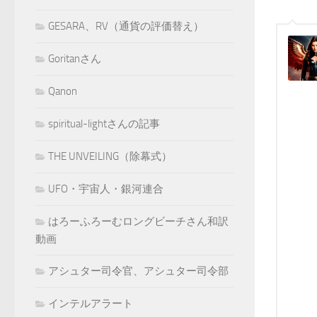
GESARA、RV（通貨の評価替え）
Goritanさん
Qanon
spiritual-lightさんの記事
THE UNVEILING（除幕式）
UFO・宇宙人・銀河連合
はろーふろーむロングビーチさん和訳
動画
アシュター司令官、アシュター司令部
インテルアラート