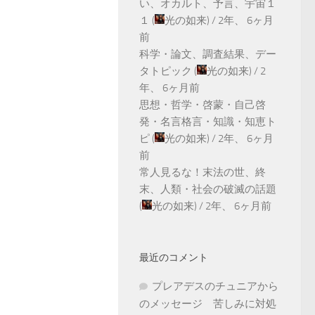
い、オカルト、予言、宇宙１
１
(
光の如来
) /
2年、 6ヶ月
前
科学・論文、調査結果、デー
タトピック
(
光の如来
) /
2
年、 6ヶ月前
思想・哲学・啓蒙・自己啓
発・名言格言・知識・知恵ト
ピ
(
光の如来
) /
2年、 6ヶ月
前
常人見るな！末法の世、終
末、人類・社会の破滅の話題
(
光の如来
) /
2年、 6ヶ月前
最近のコメント
プレアデスのチュニアから
のメッセージ 苦しみに対処