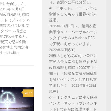
り、資源を公平に分配し、
に分配し、AI、
AI、ロボット、ドローン等に
15年10月6日
労働をしてもらう世界構想を
AI政府構想を提唱
ネット（ブレインネ
提唱。
が無数のパラレルワ
2015年10月6日～、第四次産
メタバース構想と
業革命＆ユニバーサルベーシ
で能力拡張すると、
ックインカム＆Web3＆DAO
後現実で惑星創造
で実現に向かっています。
 名誉博士号内定者
2022年6月現在）
t/ twitter
利権のしがらみのない公正に
市民の最大幸福を達成するAI
政府構想を提唱（2007年上半
期～）（経済産業省が同構想
をAIガバナンスとして打ち立
てました！ 2022年5月25日
現在）
22
ゲーミングチェアに座り脳波
インターネット（ブレインネ
ット）で超AIに管理サポート