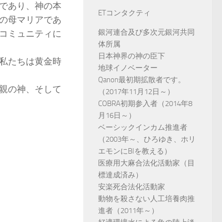
であり、神の本
ETコンタクティ
の母マリアであ
銀河連合及び多次元銀河共同
コミュニティに
体所属
日本神界の神の臣下
私たちは黄金時
地球イノベーター
Qanon最初期拡散者です。
親の神、そして
（2017年11月12日～）
COBRA初期参入者（2014年8
月16日～）
ベーシックインカム推進者
（2003年～、ひろゆき、ホリ
エモンにBIを教える）
医療用大麻合法化活動家（目
標達成済み）
安楽死合法化活動家
動物を殺さない人工培養肉推
進者（2011年～）