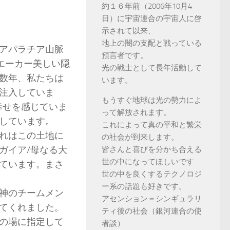
約１６年前（2006年10月4
日）に宇宙連合の宇宙人に啓
示されて以来、
地上の闇の支配と戦っている
アパラチア山脈
預言者です。
エーカー美しい隠
光の戦士として長年活動して
数年、私たちは
います。
注入していま
もうすぐ地球は光の勢力によ
幸せを感じていま
って解放されます。
しています。
これによって真の平和と繁栄
れはこの土地に
の社会が到来します。
ガイア/母なる大
皆さんと喜びを分かち合える
世の中になってほしいです
ています。まさ
世の中を良くするテクノロジ
ー系の話題も好きです。
神のチームメン
アセンション＝シンギュラリ
てくれました。
ティ後の社会（銀河連合の使
の場に指定して
者談）