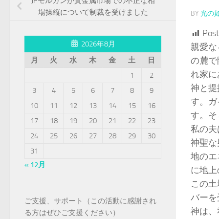
JPモルガンが貴金属市場での不正な相
場操縦について制裁を受けました
BY
光の
Post
2026年8月
親愛な
の麓で
月
火
水
木
金
土
日
れ家に
1
2
神と提
3
4
5
6
7
8
9
す。ガ
10
11
12
13
14
15
16
す。そ
17
18
19
20
21
22
23
私の夫
24
25
26
27
28
29
30
神聖な
31
地のエ
« 12月
に地上
この土
バーを
ご支援、サポート（この活動に感謝され
神は、
る方はぜひご支援ください）