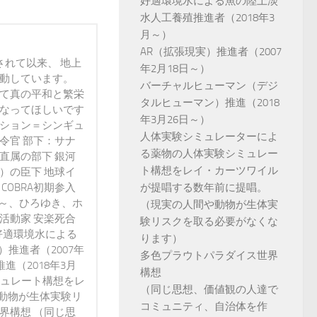
好適環境水による魚の陸上淡
水人工養殖推進者（2018年3
月～）
AR（拡張現実）推進者（2007
されて以来、 地上
年2月18日～）
活動しています。
バーチャルヒューマン（デジ
って真の平和と繁栄
タルヒューマン）推進（2018
になってほしいです
年3月26日～）
ンション＝シンギュ
人体実験シミュレーターによ
令官 部下：サナ
る薬物の人体実験シミュレー
直属の部下 銀河
ト構想をレイ・カーツワイル
）の臣下 地球イ
 COBRA初期参入
が提唱する数年前に提唱。
3年～、ひろゆき、ホ
（現実の人間や動物が生体実
活動家 安楽死合
験リスクを取る必要がなくな
好適環境水による
ります）
）推進者（2007年
多色プラウトパラダイス世界
進（2018年3月
構想
ミュレート構想をレ
（同じ思想、価値観の人達で
動物が生体実験リ
コミュニティ、自治体を作
界構想 （同じ思