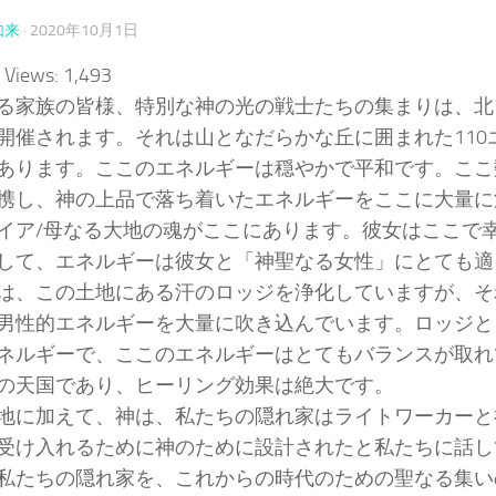
如来
·
2020年10月1日
 Views:
1,493
る家族の皆様、特別な神の光の戦士たちの集まりは、北
開催されます。それは山となだらかな丘に囲まれた110
あります。ここのエネルギーは穏やかで平和です。ここ
携し、神の上品で落ち着いたエネルギーをここに大量に
イア/母なる大地の魂がここにあります。彼女はここで
して、エネルギーは彼女と「神聖なる女性」にとても適
は、この土地にある汗のロッジを浄化していますが、そ
男性的エネルギーを大量に吹き込んでいます。ロッジと
ネルギーで、ここのエネルギーはとてもバランスが取れ
の天国であり、ヒーリング効果は絶大です。
地に加えて、神は、私たちの隠れ家はライトワーカーと
受け入れるために神のために設計されたと私たちに話し
私たちの隠れ家を、これからの時代のための聖なる集い