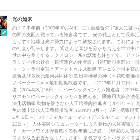
光の如来
約１７半年前（2006年10月4日）に宇宙連合の宇宙人に啓示
の闇の支配と戦っている預言者です。 光の戦士として長年
もうすぐ地球は光の勢力によって解放されます。 これによ
の社会が到来します。 皆さんと喜びを分かち合える世の中
世の中を良くするテクノロジー系の話題も好きです。 アセ
ラリティ後の社会（銀河連合の使者談） 銀河間司令部の一司
ト・クマラ司令官とアークトゥルス艦隊 アシュター司令官の
連合及び多次元銀河共同体所属 日本神界の神（木花咲耶姫様
ノベーター Qanon最初期拡散者です。（2017年11月12日～）
者（2014年8月16日～） ベーシックインカム推進者（200
リエモンにベーシックインカムを教える） 医療用大麻合法化
法化活動家 動物を殺さない人工培養肉推進者（2011年～） 
魚の陸上淡水人工養殖推進者（2018年3月～） AR（拡張現実
2月18日～） バーチャルヒューマン（デジタルヒューマン）推
26日～） 人体実験シミュレーターによる薬物の人体実験シ
イ・カーツワイルが提唱する数年前に提唱。（現実の人間や
スクを取る必要がなくなります） 多色プラウトパラダイス世