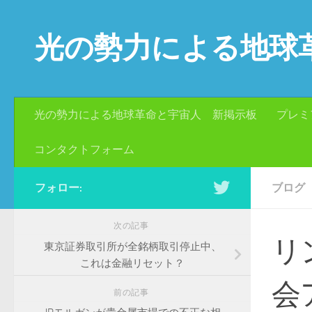
コンテンツへスキップ
光の勢力による地球
光の勢力による地球革命と宇宙人 新掲示板
プレミ
コンタクトフォーム
フォロー:
ブログ
次の記事
リ
東京証券取引所が全銘柄取引停止中、
これは金融リセット？
会
前の記事