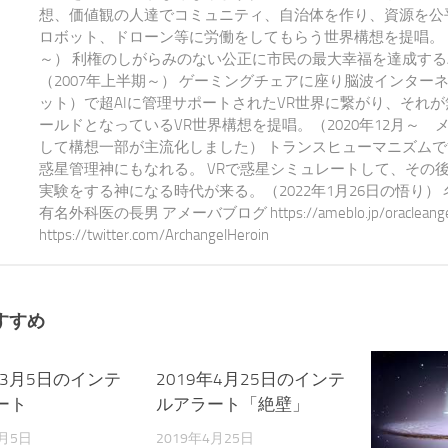
想、価値観の人達でコミュニティ、自治体を作り、資源を公平
ロボット、ドローン等に労働をしてもらう世界構想を提唱。 20
～） 利権のしがらみのない公正に市民の最大幸福を達成する
（2007年上半期～） ゲーミングチェアに座り脳波インター
ット）で超AIに管理サポートされたVR世界に繋がり、それ
ールドとなっているVR世界構想を提唱。（2020年12月～ 
して構想一部が主流化しました） トランスヒューマニズム
惑星管理神にもなれる。 VRで惑星シミュレートして、その
実験をする神になる時代が来る。（2022年1月26日の悟り）
有名外科医の長男 アメーバブログ https://ameblo.jp/oracleangel-e
https://twitter.com/ArchangelHeroin
すすめ
年3月5日のインテ
0
2019年4月25日のインテ
0
ート
ルアラート「絶壁」
3月5日
2019年4月25日