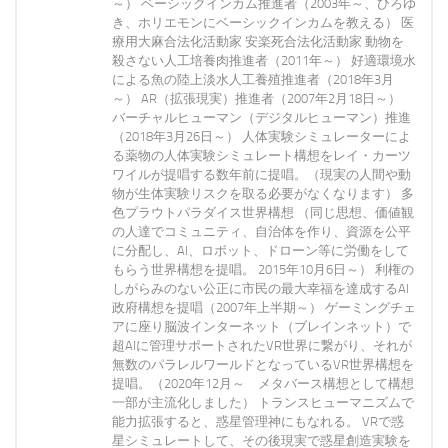
～） ベーシックインカム推進者（2003年～、ひろゆ
き、ホリエモンにベーシックインカムを教える） 医
療用大麻合法化活動家 安楽死合法化活動家 動物を
殺さない人工培養肉推進者（2011年～） 好適環境水
による魚の陸上淡水人工養殖推進者（2018年3月
～） AR（拡張現実）推進者（2007年2月18日～）
バーチャルヒューマン（デジタルヒューマン）推進
（2018年3月26日～） 人体実験シミュレーターによ
る薬物の人体実験シミュレート構想をレイ・カーツ
ワイルが提唱する数年前に提唱。（現実の人間や動
物が生体実験リスクを取る必要がなくなります） 多
色プラウトパラダイス世界構想 （同じ思想、価値観
の人達でコミュニティ、自治体を作り、資源を公平
に分配し、AI、ロボット、ドローン等に労働をして
もらう世界構想を提唱。 2015年10月6日～） 利権の
しがらみのない公正に市民の最大幸福を達成するAI
政府構想を提唱（2007年上半期～） ゲーミングチェ
アに座り脳波インターネット（ブレインネット）で
超AIに管理サポートされたVR世界に繋がり、それが
無数のパラレルワールドとなっているVR世界構想を
提唱。（2020年12月～ メタバース構想として構想
一部が主流化しました） トランスヒューマニズムで
能力拡張すると、惑星管理神にもなれる。 VRで惑
星シミュレートして、その後現実で惑星創造実験を