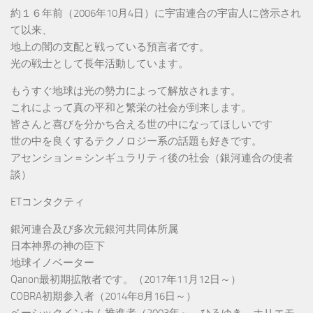
約１６年前（2006年10月4日）に宇宙連合の宇宙人に啓示され
て以来、
地上の闇の支配と戦っている預言者です。
光の戦士として長年活動しています。
もうすぐ地球は光の勢力によって解放されます。
これによって真の平和と繁栄の社会が到来します。
皆さんと喜びを分かち合える世の中になってほしいです
世の中を良くするテクノロジー系の話題も好きです。
アセンション＝シンギュラリティ後の社会（銀河連合の使者
談）
ETコンタクティ
銀河連合及び多次元銀河共同体所属
日本神界の神の臣下
地球イノベーター
Qanon最初期拡散者です。（2017年11月12日～）
COBRA初期参入者（2014年8月16日～）
ベーシックインカム推進者（2003年～、ひろゆき、ホリエモ