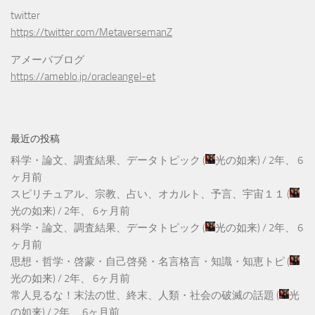
twitter
https://twitter.com/MetaversemanZ
アメーバブログ
https://ameblo.jp/oracleangel-et
最近の投稿
科学・論文、調査結果、データトピック
(
光の如来
) /
2年、 6
ヶ月前
スピリチュアル、宗教、占い、オカルト、予言、宇宙１１
(
光の如来
) /
2年、 6ヶ月前
科学・論文、調査結果、データトピック
(
光の如来
) /
2年、 6
ヶ月前
思想・哲学・啓蒙・自己啓発・名言格言・知識・知恵トピ
(
光の如来
) /
2年、 6ヶ月前
常人見るな！末法の世、終末、人類・社会の破滅の話題
(
光
の如来
) /
2年、 6ヶ月前