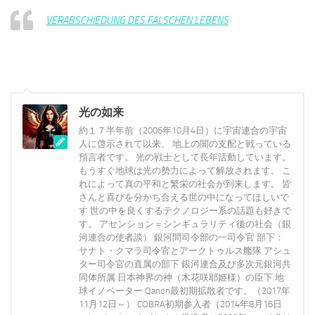
VERABSCHIEDUNG DES FALSCHEN LEBENS
光の如来
約１７半年前（2006年10月4日）に宇宙連合の宇宙
人に啓示されて以来、 地上の闇の支配と戦っている
預言者です。 光の戦士として長年活動しています。
もうすぐ地球は光の勢力によって解放されます。 こ
れによって真の平和と繁栄の社会が到来します。 皆
さんと喜びを分かち合える世の中になってほしいで
す 世の中を良くするテクノロジー系の話題も好きで
す。 アセンション＝シンギュラリティ後の社会（銀
河連合の使者談） 銀河間司令部の一司令官 部下：
サナト・クマラ司令官とアークトゥルス艦隊 アシュ
ター司令官の直属の部下 銀河連合及び多次元銀河共
同体所属 日本神界の神（木花咲耶姫様）の臣下 地
球イノベーター Qanon最初期拡散者です。（2017年
11月12日～） COBRA初期参入者（2014年8月16日