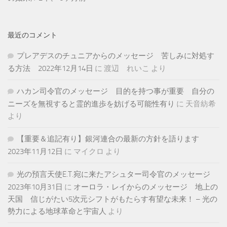
最近のコメント
プレアデスのチュニアからのメッセージ 苦しみに対処す
る方法 2022年12月14日
に
渡辺 れいこ
より
ハカン司令官のメッセージ 目的を持つ事が重要 自分の
ニーズを無視すると霊的進歩を妨げる可能性有り
に
天音紡希
より
【重要＆追記有り】銀河連合の最新の方針を語ります
2023年11月12日
に
マイクロ
より
光の預言天使E.T.宛に来たアシュター司令官のメッセージ
2023年10月31日
に
オーロラ・レイからのメッセージ 地上の
天国 信じがたい5次元シフトがもたらす有望な未来！ – 光の
勢力による地球革命と宇宙人
より