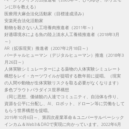
ンにBIを教える）
医療用大麻合法化活動家（目標達成済み）
安楽死合法化活動家
動物を殺さない人工培養肉推進者（2011年～）
好適環境水による魚の陸上淡水人工養殖推進者（2018年3月
～）
AR（拡張現実）推進者（2007年2月18日～）
バーチャルヒューマン（デジタルヒューマン）推進（2018年3
月26日～）
人体実験シミュレーターによる薬物の人体実験シミュレート
構想をレイ・カーツワイルが提唱する数年前に提唱。（現実
の人間や動物が生体実験リスクを取る必要がなくなります）
多色プラウトパラダイス世界構想
（同じ思想、価値観の人達でコミュニティ、自治体を作り、
資源を公平に分配し、AI、ロボット、ドローン等に労働をして
もらう世界構想を提唱。
2015年10月6日～、第四次産業革命＆ユニバーサルベーシック
インカム＆Web3＆DAOで実現に向かっています。2022年6月