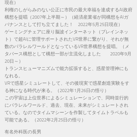
現在）
利権のしがらみのない公正に市民の最大幸福を達成するAI政府
構想を提唱（2007年上半期～）（経済産業省が同構想をAIガ
バナンスとして打ち立てました！ 2022年5月25日現在）
ゲーミングチェアに座り脳波インターネット（ブレインネッ
ト）で超AIに管理サポートされたVR世界に繋がり、それが無
数のパラレルワールドとなっているVR世界構想を提唱。（メ
タバース構想として構想一部が主流化しました 2020年9月
20日～）
トランスヒューマニズムで能力拡張すると、惑星管理神にも
なれる。
VRで惑星シミュレートして、その後現実で惑星創造実験をす
る神になる時代が来る。（2022年1月26日の悟り）
この宇宙は上位世界によるシミュレーションで、同時並行的
にパラレルワールド、過去、現在、未来がシミュレートされ
ている。なのでタイムマシーンを作製してタイムトラベルも
可能である。（2022年2月25日の悟り）
有名外科医の長男