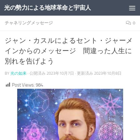
光の勢力による地球革命と宇宙人
コンテンツへスキップ
チャネリングメッセージ
0
ジャン・カスルによるセント・ジャーメ
インからのメッセージ 間違った人生に
別れを告げよう
BY
光の如来
· 公開済み
2023年10月7日
· 更新済み
2023年10月8日
Post Views:
984