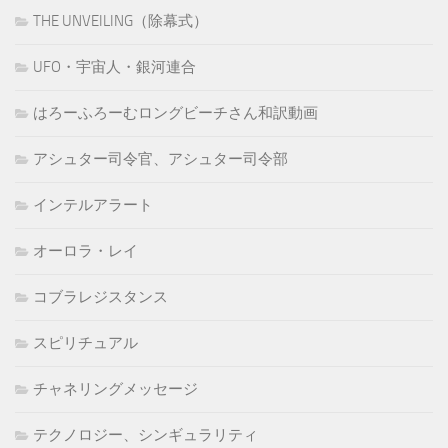
THE UNVEILING（除幕式）
UFO・宇宙人・銀河連合
はろーふろーむロングビーチさん和訳動画
アシュター司令官、アシュター司令部
インテルアラート
オーロラ・レイ
コブラレジスタンス
スピリチュアル
チャネリングメッセージ
テクノロジー、シンギュラリティ