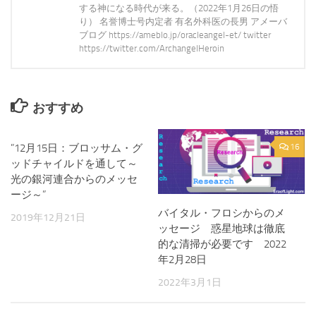
する神になる時代が来る。（2022年1月26日の悟
り） 名誉博士号内定者 有名外科医の長男 アメーバ
ブログ https://ameblo.jp/oracleangel-et/ twitter
https://twitter.com/ArchangelHeroin
おすすめ
”12月15日：ブロッサム・グ
1
16
ッドチャイルドを通して～
光の銀河連合からのメッセ
ージ～”
バイタル・フロシからのメ
2019年12月21日
ッセージ 惑星地球は徹底
的な清掃が必要です 2022
年2月28日
2022年3月1日