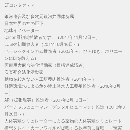
ETコンタクティ
銀河連合及び多次元銀河共同体所属
日本神界の神の臣下
地球イノベーター
Qanon最初期拡散者です。（2017年11月12日～）
COBRA初期参入者（2014年8月16日～）
ベーシックインカム推進者（2003年～、ひろゆき、ホリエモ
ンにBIを教える）
医療用大麻合法化活動家（目標達成済み）
安楽死合法化活動家
動物を殺さない人工培養肉推進者（2011年～）
好適環境水による魚の陸上淡水人工養殖推進者（2018年3月
～）
AR（拡張現実）推進者（2007年2月18日～）
バーチャルヒューマン（デジタルヒューマン）推進（2018年3
月26日～）
人体実験シミュレーターによる薬物の人体実験シミュレート
構想をレイ・カーツワイルが提唱する数年前に提唱。（現実