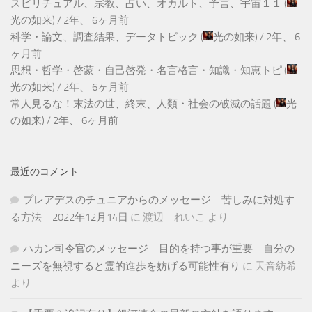
スピリチュアル、宗教、占い、オカルト、予言、宇宙１１
(
光の如来
) /
2年、 6ヶ月前
科学・論文、調査結果、データトピック
(
光の如来
) /
2年、 6
ヶ月前
思想・哲学・啓蒙・自己啓発・名言格言・知識・知恵トピ
(
光の如来
) /
2年、 6ヶ月前
常人見るな！末法の世、終末、人類・社会の破滅の話題
(
光
の如来
) /
2年、 6ヶ月前
最近のコメント
プレアデスのチュニアからのメッセージ 苦しみに対処す
る方法 2022年12月14日
に
渡辺 れいこ
より
ハカン司令官のメッセージ 目的を持つ事が重要 自分の
ニーズを無視すると霊的進歩を妨げる可能性有り
に
天音紡希
より