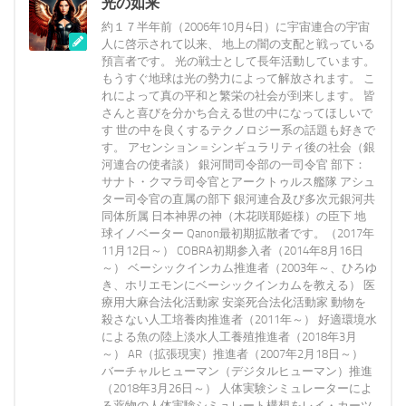
光の如来
約１７半年前（2006年10月4日）に宇宙連合の宇宙
人に啓示されて以来、 地上の闇の支配と戦っている
預言者です。 光の戦士として長年活動しています。
もうすぐ地球は光の勢力によって解放されます。 こ
れによって真の平和と繁栄の社会が到来します。 皆
さんと喜びを分かち合える世の中になってほしいで
す 世の中を良くするテクノロジー系の話題も好きで
す。 アセンション＝シンギュラリティ後の社会（銀
河連合の使者談） 銀河間司令部の一司令官 部下：
サナト・クマラ司令官とアークトゥルス艦隊 アシュ
ター司令官の直属の部下 銀河連合及び多次元銀河共
同体所属 日本神界の神（木花咲耶姫様）の臣下 地
球イノベーター Qanon最初期拡散者です。（2017年
11月12日～） COBRA初期参入者（2014年8月16日
～） ベーシックインカム推進者（2003年～、ひろゆ
き、ホリエモンにベーシックインカムを教える） 医
療用大麻合法化活動家 安楽死合法化活動家 動物を
殺さない人工培養肉推進者（2011年～） 好適環境水
による魚の陸上淡水人工養殖推進者（2018年3月
～） AR（拡張現実）推進者（2007年2月18日～）
バーチャルヒューマン（デジタルヒューマン）推進
（2018年3月26日～） 人体実験シミュレーターによ
る薬物の人体実験シミュレート構想をレイ・カーツ