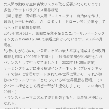
の人間や動物が生体実験リスクを取る必要がなくなります）
多色プラウトパラダイス世界構想
（同じ思想、価値観の人達でコミュニティ、自治体を作り、
資源を公平に分配し、AI、ロボット、ドローン等に労働をして
もらう世界構想を提唱。
2015年10月6日～、第四次産業革命＆ユニバーサルベーシック
インカム＆Web3＆DAOで実現に向かっています。2022年6月
現在）
利権のしがらみのない公正に市民の最大幸福を達成するAI政府
構想を提唱（2007年上半期～）（経済産業省が同構想をAIガ
バナンスとして打ち立てました！ 2022年5月25日現在）
ゲーミングチェアに座り脳波インターネット（ブレインネッ
ト）で超AIに管理サポートされたVR世界に繋がり、それが無
数のパラレルワールドとなっているVR世界構想を提唱。（メ
タバース構想として構想一部が主流化しました 2020年9月
20日～）
トランスヒューマニズムで能力拡張すると、惑星管理神にも
なれる。