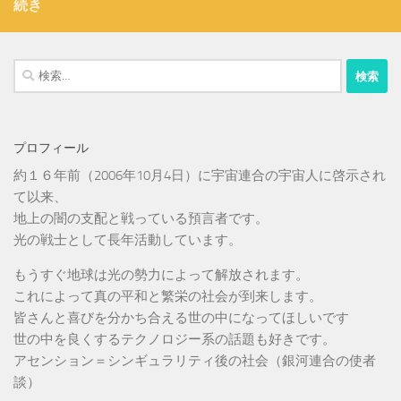
続き
検
索:
プロフィール
約１６年前（2006年10月4日）に宇宙連合の宇宙人に啓示され
て以来、
地上の闇の支配と戦っている預言者です。
光の戦士として長年活動しています。
もうすぐ地球は光の勢力によって解放されます。
これによって真の平和と繁栄の社会が到来します。
皆さんと喜びを分かち合える世の中になってほしいです
世の中を良くするテクノロジー系の話題も好きです。
アセンション＝シンギュラリティ後の社会（銀河連合の使者
談）