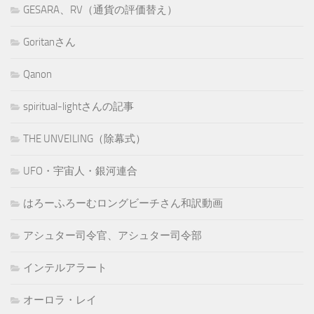
GESARA、RV（通貨の評価替え）
Goritanさん
Qanon
spiritual-lightさんの記事
THE UNVEILING（除幕式）
UFO・宇宙人・銀河連合
はろーふろーむロングビーチさん和訳動画
アシュター司令官、アシュター司令部
インテルアラート
オーロラ・レイ