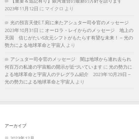
【重要＆追記有り】銀河連合の最新の方針を語ります
2023年11月12日
に
マイクロ
より
光の預言天使E.T.宛に来たアシュター司令官のメッセージ
2023年10月31日
に
オーロラ・レイからのメッセージ 地上の
天国 信じがたい5次元シフトがもたらす有望な未来！ – 光の
勢力による地球革命と宇宙人
より
アシュター司令官のメッセージ 闇は地球から連れ去られ
何百万の私達の宇宙船の開示が近づいています
に
光の勢力に
よる地球革命と宇宙人のテレグラム紹介 2023年10月29日 –
光の勢力による地球革命と宇宙人
より
アーカイブ
2023年12月