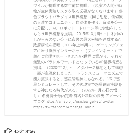
ワイルが提唱する数年前に提唱。（現実の人間や動
物が生体実験リスクを取る必要がなくなります） 多
色プラウトパラダイス世界構想 （同じ思想、価値観
の人達でコミュニティ、自治体を作り、資源を公平
に分配し、AI、ロボット、ドローン等に労働をして
もらう世界構想を提唱。 2015年10月6日～） 利権の
しがらみのない公正に市民の最大幸福を達成するAI
政府構想を提唱（2007年上半期～） ゲーミングチェ
アに座り脳波インターネット（ブレインネット）で
超AIに管理サポートされたVR世界に繋がり、それが
無数のパラレルワールドとなっているVR世界構想を
提唱。（2020年12月～ メタバース構想として構想
一部が主流化しました） トランスヒューマニズムで
能力拡張すると、惑星管理神にもなれる。 VRで惑
星シミュレートして、その後現実で惑星創造実験を
する神になる時代が来る。（2022年1月26日の悟
り） 名誉博士号内定者 有名外科医の長男 アメーバ
ブログ https://ameblo.jp/oracleangel-et/ twitter
https://twitter.com/ArchangelHeroin
おすすめ