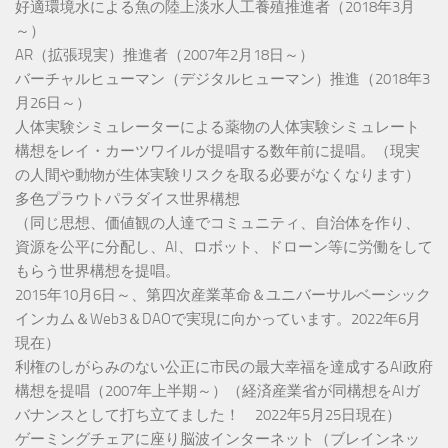
好適環境水による魚の陸上淡水人工養殖推進者（2018年3月
～）
AR（拡張現実）推進者（2007年2月18日～）
バーチャルヒューマン（デジタルヒューマン）推進（2018年3
月26日～）
人体実験シミュレーターによる薬物の人体実験シミュレート
構想をレイ・カーツワイルが提唱する数年前に提唱。（現実
の人間や動物が生体実験リスクを取る必要がなくなります）
多色プラウトパラダイス世界構想
（同じ思想、価値観の人達でコミュニティ、自治体を作り、
資源を公平に分配し、AI、ロボット、ドローン等に労働をして
もらう世界構想を提唱。
2015年10月6日～、第四次産業革命＆ユニバーサルベーシック
インカム＆Web3＆DAOで実現に向かっています。2022年6月
現在）
利権のしがらみのない公正に市民の最大幸福を達成するAI政府
構想を提唱（2007年上半期～）（経済産業省が同構想をAIガ
バナンスとして打ち立てました！ 2022年5月25日現在）
ゲーミングチェアに座り脳波インターネット（ブレインネッ