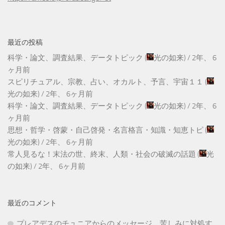
最近の投稿
科学・論文、調査結果、データトピック
(
光の如来
) /
2年、 6
ヶ月前
スピリチュアル、宗教、占い、オカルト、予言、宇宙１１
(
光の如来
) /
2年、 6ヶ月前
科学・論文、調査結果、データトピック
(
光の如来
) /
2年、 6
ヶ月前
思想・哲学・啓蒙・自己啓発・名言格言・知識・知恵トピ
(
光の如来
) /
2年、 6ヶ月前
常人見るな！末法の世、終末、人類・社会の破滅の話題
(
光
の如来
) /
2年、 6ヶ月前
最近のコメント
プレアデスのチュニアからのメッセージ 苦しみに対処す