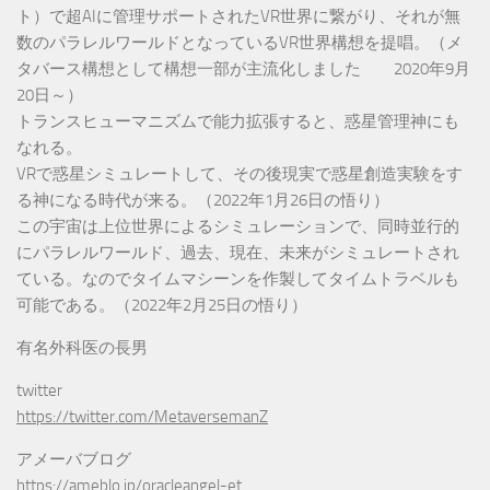
ト）で超AIに管理サポートされたVR世界に繋がり、それが無
数のパラレルワールドとなっているVR世界構想を提唱。（メ
タバース構想として構想一部が主流化しました 2020年9月
20日～）
トランスヒューマニズムで能力拡張すると、惑星管理神にも
なれる。
VRで惑星シミュレートして、その後現実で惑星創造実験をす
る神になる時代が来る。（2022年1月26日の悟り）
この宇宙は上位世界によるシミュレーションで、同時並行的
にパラレルワールド、過去、現在、未来がシミュレートされ
ている。なのでタイムマシーンを作製してタイムトラベルも
可能である。（2022年2月25日の悟り）
有名外科医の長男
twitter
https://twitter.com/MetaversemanZ
アメーバブログ
https://ameblo.jp/oracleangel-et