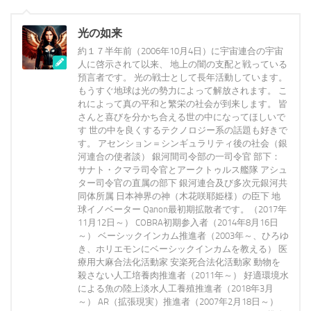
光の如来
約１７半年前（2006年10月4日）に宇宙連合の宇宙
人に啓示されて以来、 地上の闇の支配と戦っている
預言者です。 光の戦士として長年活動しています。
もうすぐ地球は光の勢力によって解放されます。 こ
れによって真の平和と繁栄の社会が到来します。 皆
さんと喜びを分かち合える世の中になってほしいで
す 世の中を良くするテクノロジー系の話題も好きで
す。 アセンション＝シンギュラリティ後の社会（銀
河連合の使者談） 銀河間司令部の一司令官 部下：
サナト・クマラ司令官とアークトゥルス艦隊 アシュ
ター司令官の直属の部下 銀河連合及び多次元銀河共
同体所属 日本神界の神（木花咲耶姫様）の臣下 地
球イノベーター Qanon最初期拡散者です。（2017年
11月12日～） COBRA初期参入者（2014年8月16日
～） ベーシックインカム推進者（2003年～、ひろゆ
き、ホリエモンにベーシックインカムを教える） 医
療用大麻合法化活動家 安楽死合法化活動家 動物を
殺さない人工培養肉推進者（2011年～） 好適環境水
による魚の陸上淡水人工養殖推進者（2018年3月
～） AR（拡張現実）推進者（2007年2月18日～）