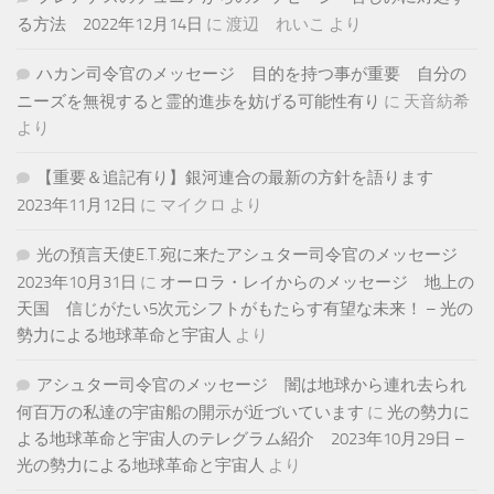
る方法 2022年12月14日
に
渡辺 れいこ
より
ハカン司令官のメッセージ 目的を持つ事が重要 自分の
ニーズを無視すると霊的進歩を妨げる可能性有り
に
天音紡希
より
【重要＆追記有り】銀河連合の最新の方針を語ります
2023年11月12日
に
マイクロ
より
光の預言天使E.T.宛に来たアシュター司令官のメッセージ
2023年10月31日
に
オーロラ・レイからのメッセージ 地上の
天国 信じがたい5次元シフトがもたらす有望な未来！ – 光の
勢力による地球革命と宇宙人
より
アシュター司令官のメッセージ 闇は地球から連れ去られ
何百万の私達の宇宙船の開示が近づいています
に
光の勢力に
よる地球革命と宇宙人のテレグラム紹介 2023年10月29日 –
光の勢力による地球革命と宇宙人
より