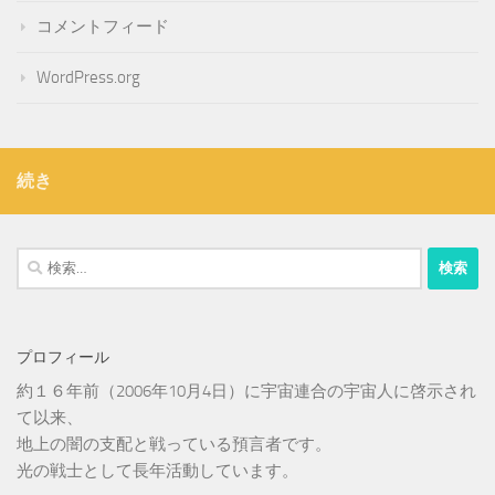
コメントフィード
WordPress.org
続き
検
索:
プロフィール
約１６年前（2006年10月4日）に宇宙連合の宇宙人に啓示され
て以来、
地上の闇の支配と戦っている預言者です。
光の戦士として長年活動しています。