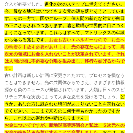
介入が必要でした。
進化の次のステップに備えてください。
今、母なる地球はいつでも３次元の殻を落とそうとしていま
す。その一方で、国やグループ、個人間の新たな対立が白日
の下にさらされつつあります。嘘と欺瞞が世界的に目につく
ようになっています。これらはすべて、マトリックスの牢獄
から落ちる兆しです。
お金も古いエネルギーなので、お金へ
の執着を手放す必要があります。
光の存在たちによって、高
次元の領域にお金を入れないことが決定されています。それ
は人間の間に不必要な分離を生み出し、移行を妨げるからで
す。
古い計画は新しい計画に変更されたので、プロセスを損なう
ことはできません。光の共同体からでさえ、さまざまな情報
源から偽のニュースが発信されています。人類は日々のスピ
リチュアルな実践によって大きな恩恵を受けるでしょう。
ど
うか、あなた方に残された時間があまりないことを忘れない
でください。ここまで来るのに何千年もかかったのですか
ら、これ以上の遅れや中断はありません。
お金についてですが、新地球高等評議会と私は、５次元への
お金の持ち込みを禁止することで合意しました。
お金は、あ