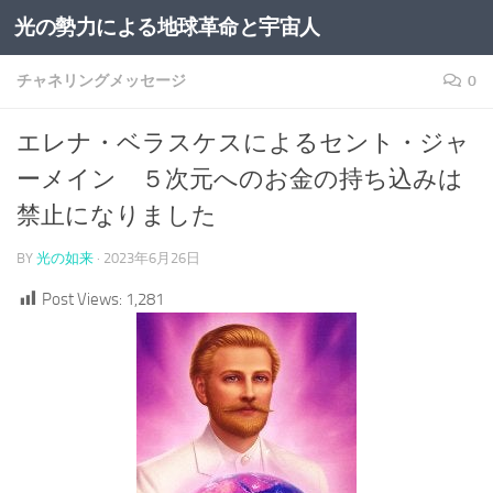
光の勢力による地球革命と宇宙人
コンテンツへスキップ
チャネリングメッセージ
0
エレナ・ベラスケスによるセント・ジャ
ーメイン ５次元へのお金の持ち込みは
禁止になりました
BY
光の如来
·
2023年6月26日
Post Views:
1,281