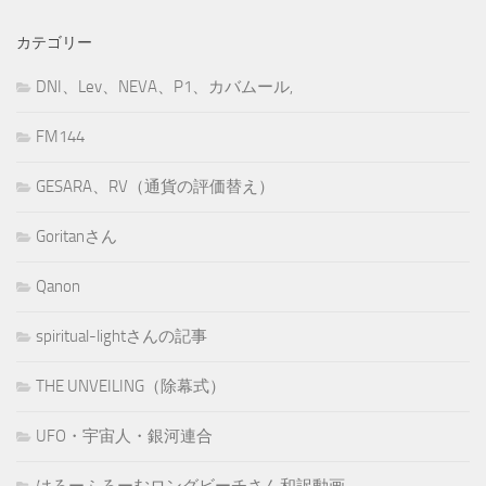
カテゴリー
DNI、Lev、NEVA、P1、カバムール,
FM144
GESARA、RV（通貨の評価替え）
Goritanさん
Qanon
spiritual-lightさんの記事
THE UNVEILING（除幕式）
UFO・宇宙人・銀河連合
はろーふろーむロングビーチさん和訳動画