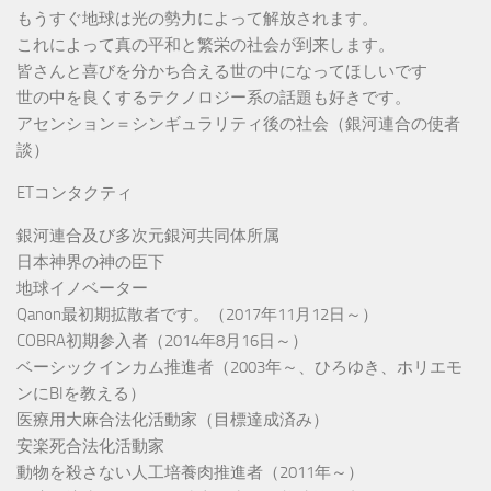
もうすぐ地球は光の勢力によって解放されます。
これによって真の平和と繁栄の社会が到来します。
皆さんと喜びを分かち合える世の中になってほしいです
世の中を良くするテクノロジー系の話題も好きです。
アセンション＝シンギュラリティ後の社会（銀河連合の使者
談）
ETコンタクティ
銀河連合及び多次元銀河共同体所属
日本神界の神の臣下
地球イノベーター
Qanon最初期拡散者です。（2017年11月12日～）
COBRA初期参入者（2014年8月16日～）
ベーシックインカム推進者（2003年～、ひろゆき、ホリエモ
ンにBIを教える）
医療用大麻合法化活動家（目標達成済み）
安楽死合法化活動家
動物を殺さない人工培養肉推進者（2011年～）