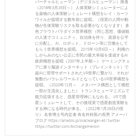
バーチャルヒューマン（デジタルヒューマン）推進
（2018年3月26日～） 人体実験シミュレーターによ
る薬物の人体実験シミュレート構想をレイ・カーツ
ワイルが提唱する数年前に提唱。（現実の人間や動
物が生体実験リスクを取る必要がなくなります） 多
色プラウトパラダイス世界構想 （同じ思想、価値観
の人達でコミュニティ、自治体を作り、資源を公平
に分配し、AI、ロボット、ドローン等に労働をして
もらう世界構想を提唱。 2015年10月6日～） 利権の
しがらみのない公正に市民の最大幸福を達成するAI
政府構想を提唱（2007年上半期～） ゲーミングチェ
アに座り脳波インターネット（ブレインネット）で
超AIに管理サポートされたVR世界に繋がり、それが
無数のパラレルワールドとなっているVR世界構想を
提唱。（2020年12月～ メタバース構想として構想
一部が主流化しました） トランスヒューマニズムで
能力拡張すると、惑星管理神にもなれる。 VRで惑
星シミュレートして、その後現実で惑星創造実験を
する神になる時代が来る。（2022年1月26日の悟
り） 名誉博士号内定者 有名外科医の長男 アメーバ
ブログ https://ameblo.jp/oracleangel-et/ twitter
https://twitter.com/ArchangelHeroin