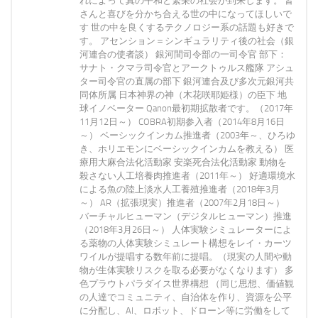
れによって真の平和と繁栄の社会が到来します。 皆
さんと喜びを分かち合える世の中になってほしいで
す 世の中を良くするテクノロジー系の話題も好きで
す。 アセンション＝シンギュラリティ後の社会（銀
河連合の使者談） 銀河間司令部の一司令官 部下：
サナト・クマラ司令官とアークトゥルス艦隊 アシュ
ター司令官の直属の部下 銀河連合及び多次元銀河共
同体所属 日本神界の神（木花咲耶姫様）の臣下 地
球イノベーター Qanon最初期拡散者です。（2017年
11月12日～） COBRA初期参入者（2014年8月16日
～） ベーシックインカム推進者（2003年～、ひろゆ
き、ホリエモンにベーシックインカムを教える） 医
療用大麻合法化活動家 安楽死合法化活動家 動物を
殺さない人工培養肉推進者（2011年～） 好適環境水
による魚の陸上淡水人工養殖推進者（2018年3月
～） AR（拡張現実）推進者（2007年2月18日～）
バーチャルヒューマン（デジタルヒューマン）推進
（2018年3月26日～） 人体実験シミュレーターによ
る薬物の人体実験シミュレート構想をレイ・カーツ
ワイルが提唱する数年前に提唱。（現実の人間や動
物が生体実験リスクを取る必要がなくなります） 多
色プラウトパラダイス世界構想 （同じ思想、価値観
の人達でコミュニティ、自治体を作り、資源を公平
に分配し、AI、ロボット、ドローン等に労働をして