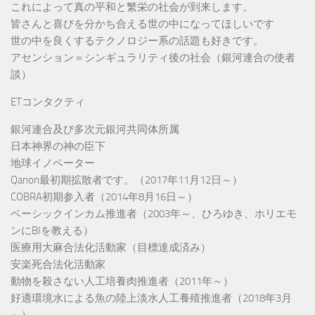
これによって真の平和と繁栄の社会が到来します。
皆さんと喜びを分かち合える世の中になってほしいです
世の中を良くするテクノロジー系の話題も好きです。
アセンション＝シンギュラリティ後の社会（銀河連合の使者
談）
ETコンタクティ
銀河連合及び多次元銀河共同体所属
日本神界の神の臣下
地球イノベーター
Qanon最初期拡散者です。（2017年11月12日～）
COBRA初期参入者（2014年8月16日～）
ベーシックインカム推進者（2003年～、ひろゆき、ホリエモ
ンにBIを教える）
医療用大麻合法化活動家（目標達成済み）
安楽死合法化活動家
動物を殺さない人工培養肉推進者（2011年～）
好適環境水による魚の陸上淡水人工養殖推進者（2018年3月
～）