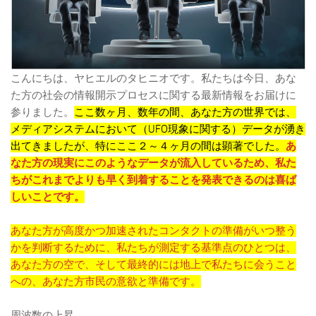
こんにちは、ヤヒエルのタヒニオです。私たちは今日、あな
た方の社会の情報開示プロセスに関する最新情報をお届けに
参りました。
ここ数ヶ月、数年の間、あなた方の世界では、
メディアシステムにおいて（UFO現象に関する）データが湧き
出てきましたが、特にここ２～４ヶ月の間は顕著でした。
あ
なた方の現実にこのようなデータが流入しているため、私た
ちがこれまでよりも早く到着することを発表できるのは喜ば
しいことです。
あなた方が高度かつ加速されたコンタクトの準備がいつ整う
かを判断するために、私たちが測定する基準点のひとつは、
あなた方の空で、そして最終的には地上で私たちに会うこと
への、あなた方市民の意欲と準備です。
周波数の上昇