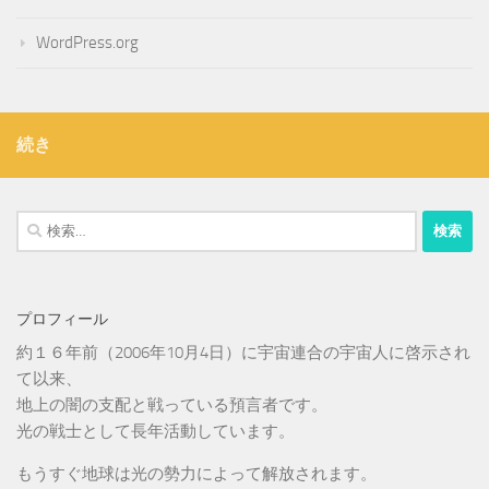
WordPress.org
続き
検
索:
プロフィール
約１６年前（2006年10月4日）に宇宙連合の宇宙人に啓示され
て以来、
地上の闇の支配と戦っている預言者です。
光の戦士として長年活動しています。
もうすぐ地球は光の勢力によって解放されます。