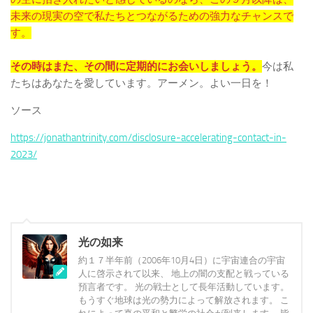
未来の現実の空で私たちとつながるための強力なチャンスで
す。
その時はまた、その間に定期的にお会いしましょう。
今は私
たちはあなたを愛しています。アーメン。よい一日を！
ソース
https://jonathantrinity.com/disclosure-accelerating-contact-in-
2023/
光の如来
約１７半年前（2006年10月4日）に宇宙連合の宇宙
人に啓示されて以来、 地上の闇の支配と戦っている
預言者です。 光の戦士として長年活動しています。
もうすぐ地球は光の勢力によって解放されます。 こ