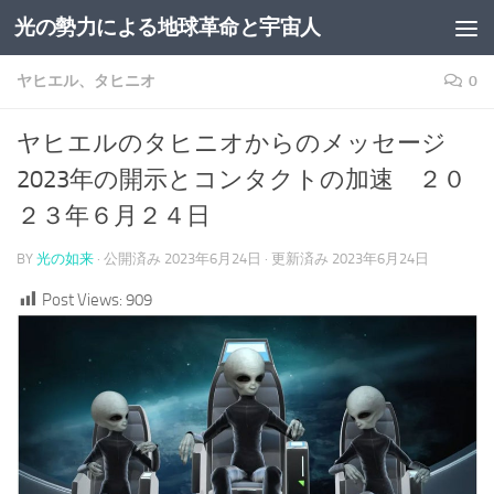
光の勢力による地球革命と宇宙人
コンテンツへスキップ
ヤヒエル、タヒニオ
0
ヤヒエルのタヒニオからのメッセージ
2023年の開示とコンタクトの加速 ２０
２３年６月２４日
BY
光の如来
· 公開済み
2023年6月24日
· 更新済み
2023年6月24日
Post Views:
909