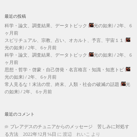
最近の投稿
科学・論文、調査結果、データトピック
(
光の如来
) /
2年、 6
ヶ月前
スピリチュアル、宗教、占い、オカルト、予言、宇宙１１
(
光の如来
) /
2年、 6ヶ月前
科学・論文、調査結果、データトピック
(
光の如来
) /
2年、 6
ヶ月前
思想・哲学・啓蒙・自己啓発・名言格言・知識・知恵トピ
(
光の如来
) /
2年、 6ヶ月前
常人見るな！末法の世、終末、人類・社会の破滅の話題
(
光
の如来
) /
2年、 6ヶ月前
最近のコメント
プレアデスのチュニアからのメッセージ 苦しみに対処す
る方法 2022年12月14日
に
渡辺 れいこ
より