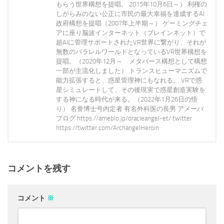
もらう世界構想を提唱。 2015年10月6日～） 利権の
しがらみのない公正に市民の最大幸福を達成するAI
政府構想を提唱（2007年上半期～） ゲーミングチェ
アに座り脳波インターネット（ブレインネット）で
超AIに管理サポートされたVR世界に繋がり、それが
無数のパラレルワールドとなっているVR世界構想を
提唱。（2020年12月～ メタバース構想として構想
一部が主流化しました） トランスヒューマニズムで
能力拡張すると、惑星管理神にもなれる。 VRで惑
星シミュレートして、その後現実で惑星創造実験を
する神になる時代が来る。（2022年1月26日の悟
り） 名誉博士号内定者 有名外科医の長男 アメーバ
ブログ https://ameblo.jp/oracleangel-et/ twitter
https://twitter.com/ArchangelHeroin
コメントを残す
コメント
※