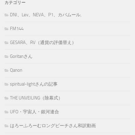
カテゴリー
DNI、Lev、NEVA、P1、カバムール,
FM144
GESARA、RV（通貨の評価替え）
Goritanさん
Qanon
spiritual-lightさんの記事
THE UNVEILING（除幕式）
UFO・宇宙人・銀河連合
はろーふろーむロングビーチさん和訳動画