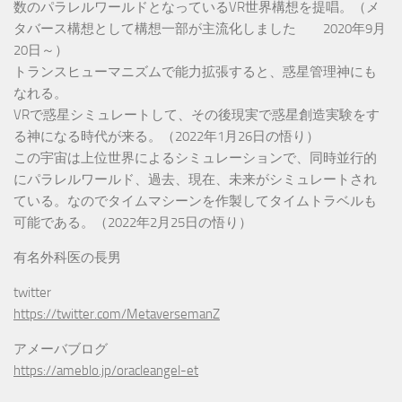
数のパラレルワールドとなっているVR世界構想を提唱。（メ
タバース構想として構想一部が主流化しました 2020年9月
20日～）
トランスヒューマニズムで能力拡張すると、惑星管理神にも
なれる。
VRで惑星シミュレートして、その後現実で惑星創造実験をす
る神になる時代が来る。（2022年1月26日の悟り）
この宇宙は上位世界によるシミュレーションで、同時並行的
にパラレルワールド、過去、現在、未来がシミュレートされ
ている。なのでタイムマシーンを作製してタイムトラベルも
可能である。（2022年2月25日の悟り）
有名外科医の長男
twitter
https://twitter.com/MetaversemanZ
アメーバブログ
https://ameblo.jp/oracleangel-et