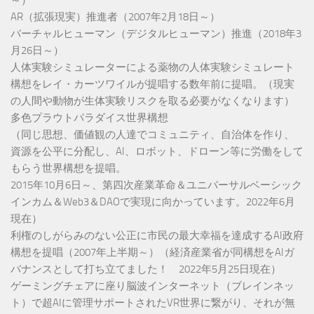
AR（拡張現実）推進者（2007年2月18日～）
バーチャルヒューマン（デジタルヒューマン）推進（2018年3
月26日～）
人体実験シミュレーターによる薬物の人体実験シミュレート
構想をレイ・カーツワイルが提唱する数年前に提唱。（現実
の人間や動物が生体実験リスクを取る必要がなくなります）
多色プラウトパラダイス世界構想
（同じ思想、価値観の人達でコミュニティ、自治体を作り、
資源を公平に分配し、AI、ロボット、ドローン等に労働をして
もらう世界構想を提唱。
2015年10月6日～、第四次産業革命＆ユニバーサルベーシック
インカム＆Web3＆DAOで実現に向かっています。2022年6月
現在）
利権のしがらみのない公正に市民の最大幸福を達成するAI政府
構想を提唱（2007年上半期～）（経済産業省が同構想をAIガ
バナンスとして打ち立てました！ 2022年5月25日現在）
ゲーミングチェアに座り脳波インターネット（ブレインネッ
ト）で超AIに管理サポートされたVR世界に繋がり、それが無