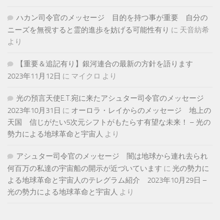
ハカン司令官のメッセージ 目的を持つ事が重要 自分の
ニーズを無視すると霊的進歩を妨げる可能性有り
に
天音紡希
より
【重要＆追記有り】銀河連合の最新の方針を語ります
2023年11月12日
に
マイクロ
より
光の預言天使E.T.宛に来たアシュター司令官のメッセージ
2023年10月31日
に
オーロラ・レイからのメッセージ 地上の
天国 信じがたい5次元シフトがもたらす有望な未来！ – 光の
勢力による地球革命と宇宙人
より
アシュター司令官のメッセージ 闇は地球から連れ去られ
何百万の私達の宇宙船の開示が近づいています
に
光の勢力に
よる地球革命と宇宙人のテレグラム紹介 2023年10月29日 –
光の勢力による地球革命と宇宙人
より