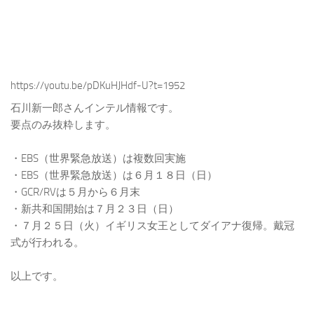
https://youtu.be/pDKuHJHdf-U?t=1952
石川新一郎さんインテル情報です。
要点のみ抜粋します。
・EBS（世界緊急放送）は複数回実施
・EBS（世界緊急放送）は６月１８日（日）
・GCR/RVは５月から６月末
・新共和国開始は７月２３日（日）
・７月２５日（火）イギリス女王としてダイアナ復帰。戴冠
式が行われる。
以上です。