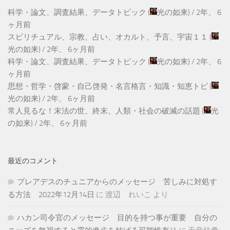
科学・論文、調査結果、データトピック
(
光の如来
) /
2年、 6
ヶ月前
スピリチュアル、宗教、占い、オカルト、予言、宇宙１１
(
光の如来
) /
2年、 6ヶ月前
科学・論文、調査結果、データトピック
(
光の如来
) /
2年、 6
ヶ月前
思想・哲学・啓蒙・自己啓発・名言格言・知識・知恵トピ
(
光の如来
) /
2年、 6ヶ月前
常人見るな！末法の世、終末、人類・社会の破滅の話題
(
光
の如来
) /
2年、 6ヶ月前
最近のコメント
プレアデスのチュニアからのメッセージ 苦しみに対処す
る方法 2022年12月14日
に
渡辺 れいこ
より
ハカン司令官のメッセージ 目的を持つ事が重要 自分の