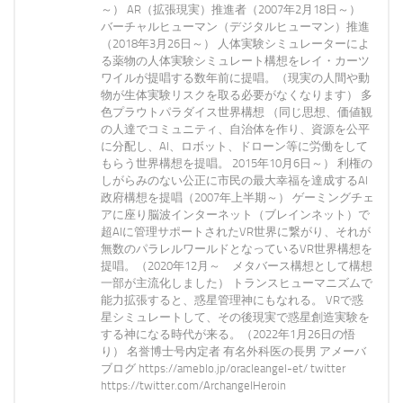
～） AR（拡張現実）推進者（2007年2月18日～）
バーチャルヒューマン（デジタルヒューマン）推進
（2018年3月26日～） 人体実験シミュレーターによ
る薬物の人体実験シミュレート構想をレイ・カーツ
ワイルが提唱する数年前に提唱。（現実の人間や動
物が生体実験リスクを取る必要がなくなります） 多
色プラウトパラダイス世界構想 （同じ思想、価値観
の人達でコミュニティ、自治体を作り、資源を公平
に分配し、AI、ロボット、ドローン等に労働をして
もらう世界構想を提唱。 2015年10月6日～） 利権の
しがらみのない公正に市民の最大幸福を達成するAI
政府構想を提唱（2007年上半期～） ゲーミングチェ
アに座り脳波インターネット（ブレインネット）で
超AIに管理サポートされたVR世界に繋がり、それが
無数のパラレルワールドとなっているVR世界構想を
提唱。（2020年12月～ メタバース構想として構想
一部が主流化しました） トランスヒューマニズムで
能力拡張すると、惑星管理神にもなれる。 VRで惑
星シミュレートして、その後現実で惑星創造実験を
する神になる時代が来る。（2022年1月26日の悟
り） 名誉博士号内定者 有名外科医の長男 アメーバ
ブログ https://ameblo.jp/oracleangel-et/ twitter
https://twitter.com/ArchangelHeroin