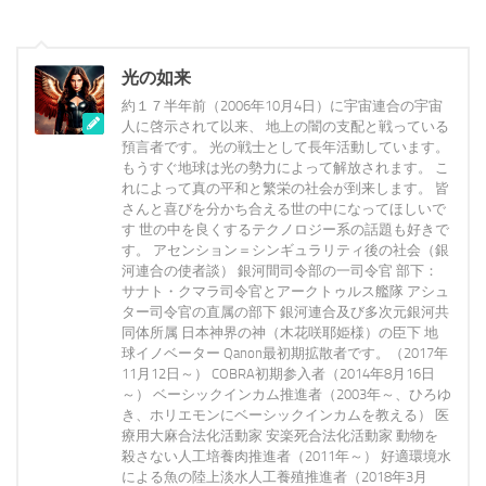
光の如来
約１７半年前（2006年10月4日）に宇宙連合の宇宙
人に啓示されて以来、 地上の闇の支配と戦っている
預言者です。 光の戦士として長年活動しています。
もうすぐ地球は光の勢力によって解放されます。 こ
れによって真の平和と繁栄の社会が到来します。 皆
さんと喜びを分かち合える世の中になってほしいで
す 世の中を良くするテクノロジー系の話題も好きで
す。 アセンション＝シンギュラリティ後の社会（銀
河連合の使者談） 銀河間司令部の一司令官 部下：
サナト・クマラ司令官とアークトゥルス艦隊 アシュ
ター司令官の直属の部下 銀河連合及び多次元銀河共
同体所属 日本神界の神（木花咲耶姫様）の臣下 地
球イノベーター Qanon最初期拡散者です。（2017年
11月12日～） COBRA初期参入者（2014年8月16日
～） ベーシックインカム推進者（2003年～、ひろゆ
き、ホリエモンにベーシックインカムを教える） 医
療用大麻合法化活動家 安楽死合法化活動家 動物を
殺さない人工培養肉推進者（2011年～） 好適環境水
による魚の陸上淡水人工養殖推進者（2018年3月