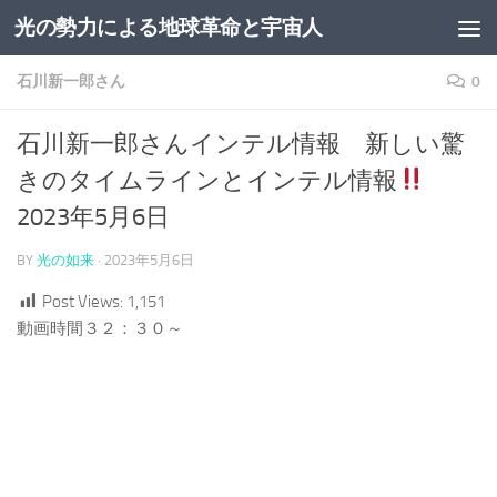
光の勢力による地球革命と宇宙人
コンテンツへスキップ
石川新一郎さん
0
石川新一郎さんインテル情報 新しい驚
きのタイムラインとインテル情報
2023年5月6日
BY
光の如来
·
2023年5月6日
Post Views:
1,151
動画時間３２：３０～