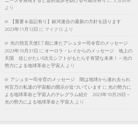
ニーズを無視すると霊的進歩を妨げる可能性有り
に
天音紡希
より
【重要＆追記有り】銀河連合の最新の方針を語ります
2023年11月12日
に
マイクロ
より
光の預言天使E.T.宛に来たアシュター司令官のメッセージ
2023年10月31日
に
オーロラ・レイからのメッセージ 地上の
天国 信じがたい5次元シフトがもたらす有望な未来！ – 光の
勢力による地球革命と宇宙人
より
アシュター司令官のメッセージ 闇は地球から連れ去られ
何百万の私達の宇宙船の開示が近づいています
に
光の勢力に
よる地球革命と宇宙人のテレグラム紹介 2023年10月29日 –
光の勢力による地球革命と宇宙人
より