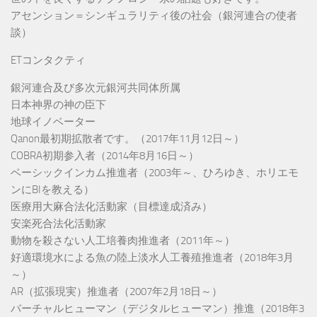
アセンション＝シンギュラリティ後の社会（銀河連合の使者
談）
ETコンタクティ
銀河連合及び多次元銀河共同体所属
日本神界の神の臣下
地球イノベーター
Qanon最初期拡散者です。（2017年11月12日～）
COBRA初期参入者（2014年8月16日～）
ベーシックインカム推進者（2003年～、ひろゆき、ホリエモ
ンにBIを教える）
医療用大麻合法化活動家（目標達成済み）
安楽死合法化活動家
動物を殺さない人工培養肉推進者（2011年～）
好適環境水による魚の陸上淡水人工養殖推進者（2018年3月
～）
AR（拡張現実）推進者（2007年2月18日～）
バーチャルヒューマン（デジタルヒューマン）推進（2018年3