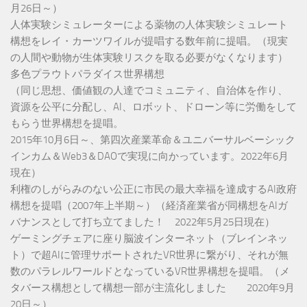
月26日～）
人体実験シミュレーターによる薬物の人体実験シミュレート
構想をレイ・カーツワイルが提唱する数年前に提唱。（現実
の人間や動物が生体実験リスクを取る必要がなくなります）
多色プラウトパラダイス世界構想
（同じ思想、価値観の人達でコミュニティ、自治体を作り、
資源を公平に分配し、AI、ロボット、ドローン等に労働をして
もらう世界構想を提唱。
2015年10月6日～、第四次産業革命＆ユニバーサルベーシック
インカム＆Web3＆DAOで実現に向かっています。2022年6月
現在）
利権のしがらみのない公正に市民の最大幸福を達成するAI政府
構想を提唱（2007年上半期～）（経済産業省が同構想をAIガ
バナンスとして打ち立てました！ 2022年5月25日現在）
ゲーミングチェアに座り脳波インターネット（ブレインネッ
ト）で超AIに管理サポートされたVR世界に繋がり、それが無
数のパラレルワールドとなっているVR世界構想を提唱。（メ
タバース構想として構想一部が主流化しました 2020年9月
20日～）