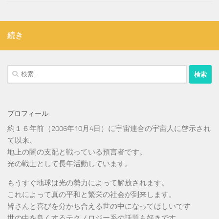
続き
検
索:
プロフィール
約１６年前（2006年10月4日）に宇宙連合の宇宙人に啓示され
て以来、
地上の闇の支配と戦っている預言者です。
光の戦士として長年活動しています。
もうすぐ地球は光の勢力によって解放されます。
これによって真の平和と繁栄の社会が到来します。
皆さんと喜びを分かち合える世の中になってほしいです
世の中を良くするテクノロジー系の話題も好きです。