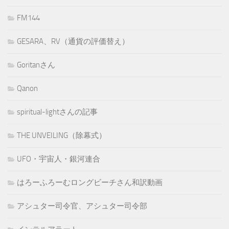
FM144
GESARA、RV（通貨の評価替え）
Goritanさん
Qanon
spiritual-lightさんの記事
THE UNVEILING（除幕式）
UFO・宇宙人・銀河連合
はろーふろーむロングビーチさん和訳動画
アシュター司令官、アシュター司令部