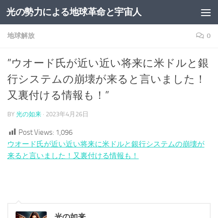
光の勢力による地球革命と宇宙人
コンテンツへスキップ
地球解放
0
”ウオード氏が近い近い将来に米ドルと銀
行システムの崩壊が来ると言いました！
又裏付ける情報も！”
BY
光の如来
·
2023年4月26日
Post Views:
1,096
ウオード氏が近い近い将来に米ドルと銀行システムの崩壊が
来ると言いました！又裏付ける情報も！
光の如来