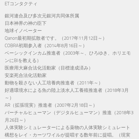
ETコンタクティ
銀河連合及び多次元銀河共同体所属
日本神界の神の臣下
地球イノベーター
Qanon最初期拡散者です。（2017年11月12日～）
COBRA初期参入者（2014年8月16日～）
ベーシックインカム推進者（2003年～、ひろゆき、ホリエモ
ンにBIを教える）
医療用大麻合法化活動家（目標達成済み）
安楽死合法化活動家
動物を殺さない人工培養肉推進者（2011年～）
好適環境水による魚の陸上淡水人工養殖推進者（2018年3月
～）
AR（拡張現実）推進者（2007年2月18日～）
バーチャルヒューマン（デジタルヒューマン）推進（2018年3
月26日～）
人体実験シミュレーターによる薬物の人体実験シミュレート
構想をレイ・カーツワイルが提唱する数年前に提唱。（現実