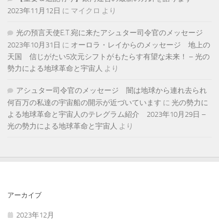
2023年11月12日
に
マイクロ
より
光の預言天使E.T.宛に来たアシュター司令官のメッセージ
2023年10月31日
に
オーロラ・レイからのメッセージ 地上の
天国 信じがたい5次元シフトがもたらす有望な未来！ – 光の
勢力による地球革命と宇宙人
より
アシュター司令官のメッセージ 闇は地球から連れ去られ
何百万の私達の宇宙船の開示が近づいています
に
光の勢力に
よる地球革命と宇宙人のテレグラム紹介 2023年10月29日 –
光の勢力による地球革命と宇宙人
より
アーカイブ
2023年12月