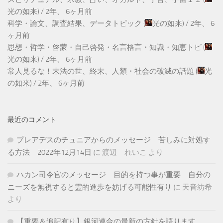
光の如来
) /
2年、 6ヶ月前
科学・論文、調査結果、データトピック
(
光の如来
) /
2年、 6
ヶ月前
思想・哲学・啓蒙・自己啓発・名言格言・知識・知恵トピ
(
光の如来
) /
2年、 6ヶ月前
常人見るな！末法の世、終末、人類・社会の破滅の話題
(
光
の如来
) /
2年、 6ヶ月前
最近のコメント
プレアデスのチュニアからのメッセージ 苦しみに対処す
る方法 2022年12月14日
に
渡辺 れいこ
より
ハカン司令官のメッセージ 目的を持つ事が重要 自分の
ニーズを無視すると霊的進歩を妨げる可能性有り
に
天音紡希
より
【重要＆追記有り】銀河連合の最新の方針を語ります