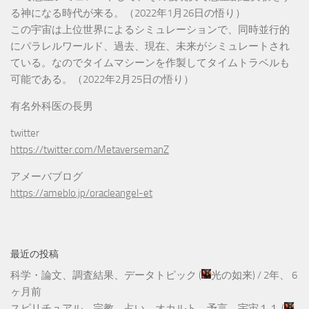
る神になる時代が来る。（2022年1月26日の悟り）
この宇宙は上位世界によるシミュレーションで、同時並行的
にパラレルワールド、過去、現在、未来がシミュレートされ
ている。なのでタイムマシーンを作製してタイムトラベルも
可能である。（2022年2月25日の悟り）
有名外科医の長男
twitter
https://twitter.com/MetaversemanZ
アメーバブログ
https://ameblo.jp/oracleangel-et
最近の投稿
科学・論文、調査結果、データトピック
(
光の如来
) /
2年、 6
ヶ月前
スピリチュアル、宗教、占い、オカルト、予言、宇宙１１
(