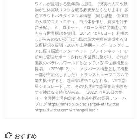
ワイルが提唱する数年前に提唱。（現実の人間や動
物が生体実験リスクを取る必要がなくなります） 多
色プラウトパラダイス世界構想 （同じ思想、価値観
の人達でコミュニティ、自治体を作り、資源を公平
に分配し、AI、ロボット、ドローン等に労働をして
もらう世界構想を提唱。 2015年10月6日～） 利権の
しがらみのない公正に市民の最大幸福を達成するAI
政府構想を提唱（2007年上半期～） ゲーミングチェ
アに座り脳波インターネット（ブレインネット）で
超AIに管理サポートされたVR世界に繋がり、それが
無数のパラレルワールドとなっているVR世界構想を
提唱。（2020年12月～ メタバース構想として構想
一部が主流化しました） トランスヒューマニズムで
能力拡張すると、惑星管理神にもなれる。 VRで惑
星シミュレートして、その後現実で惑星創造実験を
する神になる時代が来る。（2022年1月26日の悟
り） 名誉博士号内定者 有名外科医の長男 アメーバ
ブログ https://ameblo.jp/oracleangel-et/ twitter
https://twitter.com/ArchangelHeroin
おすすめ