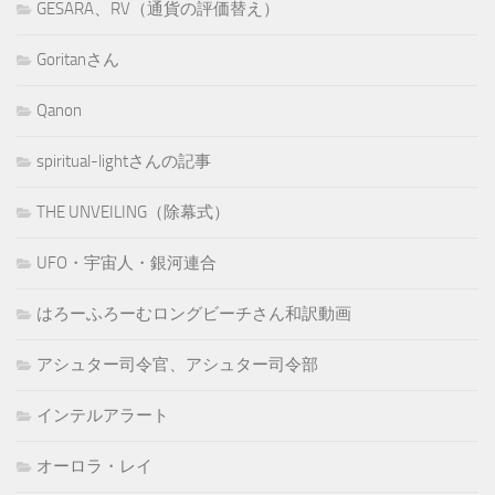
GESARA、RV（通貨の評価替え）
Goritanさん
Qanon
spiritual-lightさんの記事
THE UNVEILING（除幕式）
UFO・宇宙人・銀河連合
はろーふろーむロングビーチさん和訳動画
アシュター司令官、アシュター司令部
インテルアラート
オーロラ・レイ