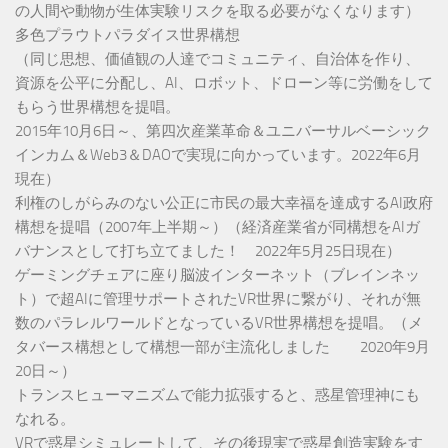
の人間や動物が生体実験リスクを取る必要がなくなります）
多色プラウトパラダイス世界構想
（同じ思想、価値観の人達でコミュニティ、自治体を作り、
資源を公平に分配し、AI、ロボット、ドローン等に労働をして
もらう世界構想を提唱。
2015年10月6日～、第四次産業革命＆ユニバーサルベーシック
インカム＆Web3＆DAOで実現に向かっています。2022年6月
現在）
利権のしがらみのない公正に市民の最大幸福を達成するAI政府
構想を提唱（2007年上半期～）（経済産業省が同構想をAIガ
バナンスとして打ち立てました！ 2022年5月25日現在）
ゲーミングチェアに座り脳波インターネット（ブレインネッ
ト）で超AIに管理サポートされたVR世界に繋がり、それが無
数のパラレルワールドとなっているVR世界構想を提唱。（メ
タバース構想として構想一部が主流化しました 2020年9月
20日～）
トランスヒューマニズムで能力拡張すると、惑星管理神にも
なれる。
VRで惑星シミュレートして、その後現実で惑星創造実験をす