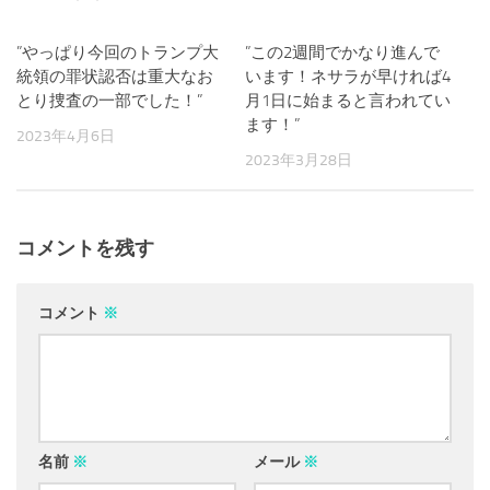
”やっぱり今回のトランプ大
0
”この2週間でかなり進んで
0
統領の罪状認否は重大なお
います！ネサラが早ければ4
とり捜査の一部でした！”
月1日に始まると言われてい
ます！”
2023年4月6日
2023年3月28日
コメントを残す
コメント
※
名前
※
メール
※