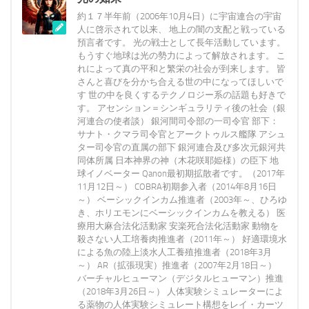
約１７半年前（2006年10月4日）に宇宙連合の宇宙
人に啓示されて以来、 地上の闇の支配と戦っている
預言者です。 光の戦士として長年活動しています。
もうすぐ地球は光の勢力によって解放されます。 こ
れによって真の平和と繁栄の社会が到来します。 皆
さんと喜びを分かち合える世の中になってほしいで
す 世の中を良くするテクノロジー系の話題も好きで
す。 アセンション＝シンギュラリティ後の社会（銀
河連合の使者談） 銀河間司令部の一司令官 部下：
サナト・クマラ司令官とアークトゥルス艦隊 アシュ
ター司令官の直属の部下 銀河連合及び多次元銀河共
同体所属 日本神界の神（木花咲耶姫様）の臣下 地
球イノベーター Qanon最初期拡散者です。（2017年
11月12日～） COBRA初期参入者（2014年8月16日
～） ベーシックインカム推進者（2003年～、ひろゆ
き、ホリエモンにベーシックインカムを教える） 医
療用大麻合法化活動家 安楽死合法化活動家 動物を
殺さない人工培養肉推進者（2011年～） 好適環境水
による魚の陸上淡水人工養殖推進者（2018年3月
～） AR（拡張現実）推進者（2007年2月18日～）
バーチャルヒューマン（デジタルヒューマン）推進
（2018年3月26日～） 人体実験シミュレーターによ
る薬物の人体実験シミュレート構想をレイ・カーツ