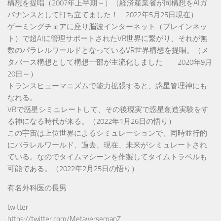
構想を提唱（2007年上半期～）（経済産業省が同構想をAIガ
バナンスとして打ち立てました！ 2022年5月25日現在）
ゲーミングチェアに座り脳波インターネット（ブレインネッ
ト）で超AIに管理サポートされたVR世界に繋がり、それが無
数のパラレルワールドとなっているVR世界構想を提唱。（メ
タバース構想として構想一部が主流化しました 2020年9月
20日～）
トランスヒューマニズムで能力拡張すると、惑星管理神にも
なれる。
VRで惑星シミュレートして、その後現実で惑星創造実験をす
る神になる時代が来る。（2022年1月26日の悟り）
この宇宙は上位世界によるシミュレーションで、同時並行的
にパラレルワールド、過去、現在、未来がシミュレートされ
ている。なのでタイムマシーンを作製してタイムトラベルも
可能である。（2022年2月25日の悟り）
有名外科医の長男
twitter
https://twitter.com/MetaversemanZ