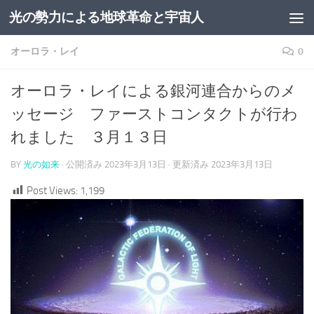
光の勢力による地球革命と宇宙人
コンテンツへスキップ
オーロラ・レイ
0
オーロラ・レイによる銀河連合からのメ
ッセージ ファーストコンタクトが行わ
れました ３月１３日
BY
光の如来
· 公開済み
2023年3月13日
· 更新済み
2023年3月13日
Post Views:
1,199