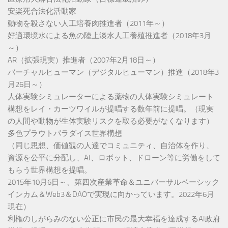
安楽死合法化活動家
動物を殺さない人工培養肉推進者（2011年～）
好適環境水による魚の陸上淡水人工養殖推進者（2018年3月
～）
AR（拡張現実）推進者（2007年2月18日～）
バーチャルヒューマン（デジタルヒューマン）推進（2018年3
月26日～）
人体実験シミュレーターによる薬物の人体実験シミュレート
構想をレイ・カーツワイルが提唱する数年前に提唱。（現実
の人間や動物が生体実験リスクを取る必要がなくなります）
多色プラウトパラダイス世界構想
（同じ思想、価値観の人達でコミュニティ、自治体を作り、
資源を公平に分配し、AI、ロボット、ドローン等に労働をして
もらう世界構想を提唱。
2015年10月6日～、第四次産業革命＆ユニバーサルベーシック
インカム＆Web3＆DAOで実現に向かっています。2022年6月
現在）
利権のしがらみのない公正に市民の最大幸福を達成するAI政府