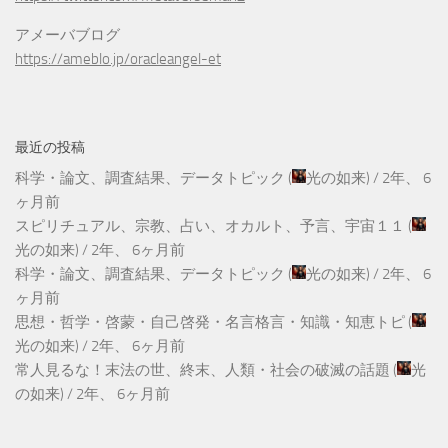
アメーバブログ
https://ameblo.jp/oracleangel-et
最近の投稿
科学・論文、調査結果、データトピック
(
光の如来
) /
2年、 6
ヶ月前
スピリチュアル、宗教、占い、オカルト、予言、宇宙１１
(
光の如来
) /
2年、 6ヶ月前
科学・論文、調査結果、データトピック
(
光の如来
) /
2年、 6
ヶ月前
思想・哲学・啓蒙・自己啓発・名言格言・知識・知恵トピ
(
光の如来
) /
2年、 6ヶ月前
常人見るな！末法の世、終末、人類・社会の破滅の話題
(
光
の如来
) /
2年、 6ヶ月前