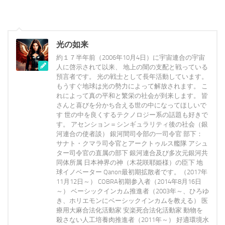
光の如来
約１７半年前（2006年10月4日）に宇宙連合の宇宙
人に啓示されて以来、 地上の闇の支配と戦っている
預言者です。 光の戦士として長年活動しています。
もうすぐ地球は光の勢力によって解放されます。 こ
れによって真の平和と繁栄の社会が到来します。 皆
さんと喜びを分かち合える世の中になってほしいで
す 世の中を良くするテクノロジー系の話題も好きで
す。 アセンション＝シンギュラリティ後の社会（銀
河連合の使者談） 銀河間司令部の一司令官 部下：
サナト・クマラ司令官とアークトゥルス艦隊 アシュ
ター司令官の直属の部下 銀河連合及び多次元銀河共
同体所属 日本神界の神（木花咲耶姫様）の臣下 地
球イノベーター Qanon最初期拡散者です。（2017年
11月12日～） COBRA初期参入者（2014年8月16日
～） ベーシックインカム推進者（2003年～、ひろゆ
き、ホリエモンにベーシックインカムを教える） 医
療用大麻合法化活動家 安楽死合法化活動家 動物を
殺さない人工培養肉推進者（2011年～） 好適環境水