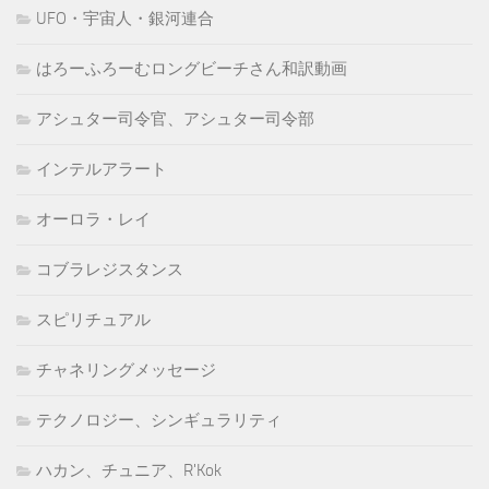
UFO・宇宙人・銀河連合
はろーふろーむロングビーチさん和訳動画
アシュター司令官、アシュター司令部
インテルアラート
オーロラ・レイ
コブラレジスタンス
スピリチュアル
チャネリングメッセージ
テクノロジー、シンギュラリティ
ハカン、チュニア、R'Kok