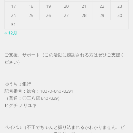
17
18
19
20
21
22
23
24
25
26
27
28
29
30
31
« 12月
ご支援、サポート（この活動に感謝される方はぜひご支援く
ださい）
ゆうちょ銀行
記号番号：総合：10370-84078291
（普通：〇三八店 8407829）
ヒグチ ノリユキ
ペイパル（不正でちゃんと振り込まれるかわかりません、ビ