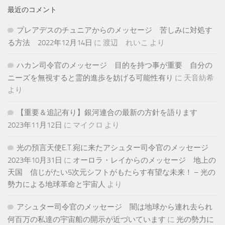
最近のコメント
プレアデスのチュニアからのメッセージ 苦しみに対処す
る方法 2022年12月14日
に
渡辺 れいこ
より
ハカン司令官のメッセージ 目的を持つ事が重要 自分の
ニーズを無視すると霊的進歩を妨げる可能性有り
に
天音紡希
より
【重要＆追記有り】銀河連合の最新の方針を語ります
2023年11月12日
に
マイクロ
より
光の預言天使E.T.宛に来たアシュター司令官のメッセージ
2023年10月31日
に
オーロラ・レイからのメッセージ 地上の
天国 信じがたい5次元シフトがもたらす有望な未来！ – 光の
勢力による地球革命と宇宙人
より
アシュター司令官のメッセージ 闇は地球から連れ去られ
何百万の私達の宇宙船の開示が近づいています
に
光の勢力に