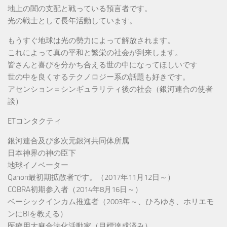
地上の闇の支配と戦っている預言者です。
光の戦士として長年活動しています。
もうすぐ地球は光の勢力によって解放されます。
これによって真の平和と繁栄の社会が到来します。
皆さんと喜びを分かち合える世の中になってほしいです
世の中を良くするテクノロジー系の話題も好きです。
アセンション＝シンギュラリティ後の社会（銀河連合の使者
談）
ETコンタクティ
銀河連合及び多次元銀河共同体所属
日本神界の神の臣下
地球イノベーター
Qanon最初期拡散者です。（2017年11月12日～）
COBRA初期参入者（2014年8月16日～）
ベーシックインカム推進者（2003年～、ひろゆき、ホリエモ
ンにBIを教える）
医療用大麻合法化活動家（目標達成済み）