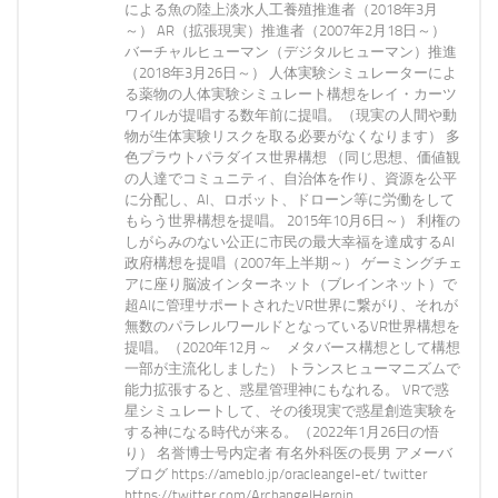
による魚の陸上淡水人工養殖推進者（2018年3月
～） AR（拡張現実）推進者（2007年2月18日～）
バーチャルヒューマン（デジタルヒューマン）推進
（2018年3月26日～） 人体実験シミュレーターによ
る薬物の人体実験シミュレート構想をレイ・カーツ
ワイルが提唱する数年前に提唱。（現実の人間や動
物が生体実験リスクを取る必要がなくなります） 多
色プラウトパラダイス世界構想 （同じ思想、価値観
の人達でコミュニティ、自治体を作り、資源を公平
に分配し、AI、ロボット、ドローン等に労働をして
もらう世界構想を提唱。 2015年10月6日～） 利権の
しがらみのない公正に市民の最大幸福を達成するAI
政府構想を提唱（2007年上半期～） ゲーミングチェ
アに座り脳波インターネット（ブレインネット）で
超AIに管理サポートされたVR世界に繋がり、それが
無数のパラレルワールドとなっているVR世界構想を
提唱。（2020年12月～ メタバース構想として構想
一部が主流化しました） トランスヒューマニズムで
能力拡張すると、惑星管理神にもなれる。 VRで惑
星シミュレートして、その後現実で惑星創造実験を
する神になる時代が来る。（2022年1月26日の悟
り） 名誉博士号内定者 有名外科医の長男 アメーバ
ブログ https://ameblo.jp/oracleangel-et/ twitter
https://twitter.com/ArchangelHeroin