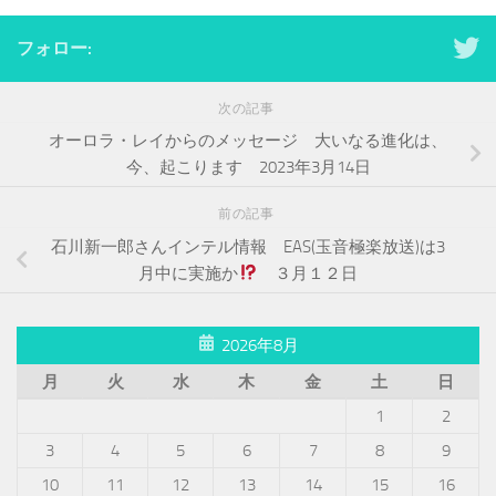
フォロー:
次の記事
オーロラ・レイからのメッセージ 大いなる進化は、
今、起こります 2023年3月14日
前の記事
石川新一郎さんインテル情報 EAS(玉音極楽放送)は3
月中に実施か
３月１２日
2026年8月
月
火
水
木
金
土
日
1
2
3
4
5
6
7
8
9
10
11
12
13
14
15
16