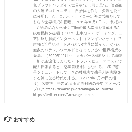
色プラウトパラダイス世界構想 （同じ思想、価値観
の人達でコミュニティ、自治体を作り、資源を公平
に分配し、AI、ロボット、ドローン等に労働をして
もらう世界構想を提唱。 2015年10月6日～） 利権の
しがらみのない公正に市民の最大幸福を達成するAI
政府構想を提唱（2007年上半期～） ゲーミングチェ
アに座り脳波インターネット（ブレインネット）で
超AIに管理サポートされたVR世界に繋がり、それが
無数のパラレルワールドとなっているVR世界構想を
提唱。（2020年12月～ メタバース構想として構想
一部が主流化しました） トランスヒューマニズムで
能力拡張すると、惑星管理神にもなれる。 VRで惑
星シミュレートして、その後現実で惑星創造実験を
する神になる時代が来る。（2022年1月26日の悟
り） 名誉博士号内定者 有名外科医の長男 アメーバ
ブログ https://ameblo.jp/oracleangel-et/ twitter
https://twitter.com/ArchangelHeroin
おすすめ