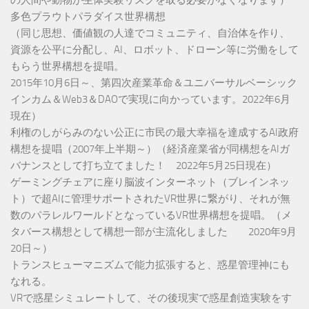
の人間や動物が生体実験リスクを取る必要がなくなります）
多色プラウトパラダイス世界構想
（同じ思想、価値観の人達でコミュニティ、自治体を作り、
資源を公平に分配し、AI、ロボット、ドローン等に労働をして
もらう世界構想を提唱。
2015年10月6日～、第四次産業革命＆ユニバーサルベーシック
インカム＆Web3＆DAOで実現に向かっています。2022年6月
現在）
利権のしがらみのない公正に市民の最大幸福を達成するAI政府
構想を提唱（2007年上半期～）（経済産業省が同構想をAIガ
バナンスとして打ち立てました！ 2022年5月25日現在）
ゲーミングチェアに座り脳波インターネット（ブレインネッ
ト）で超AIに管理サポートされたVR世界に繋がり、それが無
数のパラレルワールドとなっているVR世界構想を提唱。（メ
タバース構想として構想一部が主流化しました 2020年9月
20日～）
トランスヒューマニズムで能力拡張すると、惑星管理神にも
なれる。
VRで惑星シミュレートして、その後現実で惑星創造実験をす