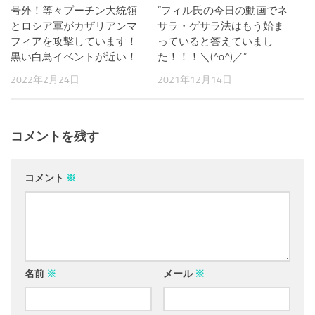
号外！等々プーチン大統領
0
”フィル氏の今日の動画でネ
0
とロシア軍がカザリアンマ
サラ・ゲサラ法はもう始ま
フィアを攻撃しています！
っていると答えていまし
黒い白鳥イベントが近い！
た！！！＼(^o^)／”
2022年2月24日
2021年12月14日
コメントを残す
コメント
※
名前
※
メール
※