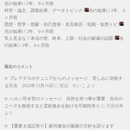
光の如来
) /
2年、 6ヶ月前
科学・論文、調査結果、データトピック
(
光の如来
) /
2年、 6
ヶ月前
思想・哲学・啓蒙・自己啓発・名言格言・知識・知恵トピ
(
光の如来
) /
2年、 6ヶ月前
常人見るな！末法の世、終末、人類・社会の破滅の話題
(
光
の如来
) /
2年、 6ヶ月前
最近のコメント
プレアデスのチュニアからのメッセージ 苦しみに対処す
る方法 2022年12月14日
に
渡辺 れいこ
より
ハカン司令官のメッセージ 目的を持つ事が重要 自分の
ニーズを無視すると霊的進歩を妨げる可能性有り
に
天音紡希
より
【重要＆追記有り】銀河連合の最新の方針を語ります