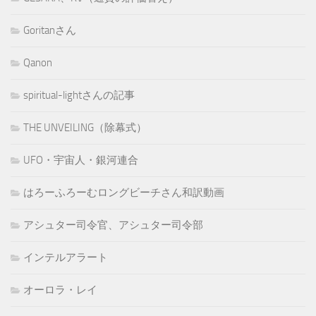
Goritanさん
Qanon
spiritual-lightさんの記事
THE UNVEILING（除幕式）
UFO・宇宙人・銀河連合
はろーふろーむロングビーチさん和訳動画
アシュター司令官、アシュター司令部
インテルアラート
オーロラ・レイ