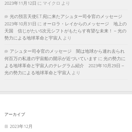
2023年11月12日
に
マイクロ
より
光の預言天使E.T.宛に来たアシュター司令官のメッセージ
2023年10月31日
に
オーロラ・レイからのメッセージ 地上の
天国 信じがたい5次元シフトがもたらす有望な未来！ – 光の
勢力による地球革命と宇宙人
より
アシュター司令官のメッセージ 闇は地球から連れ去られ
何百万の私達の宇宙船の開示が近づいています
に
光の勢力に
よる地球革命と宇宙人のテレグラム紹介 2023年10月29日 –
光の勢力による地球革命と宇宙人
より
アーカイブ
2023年12月