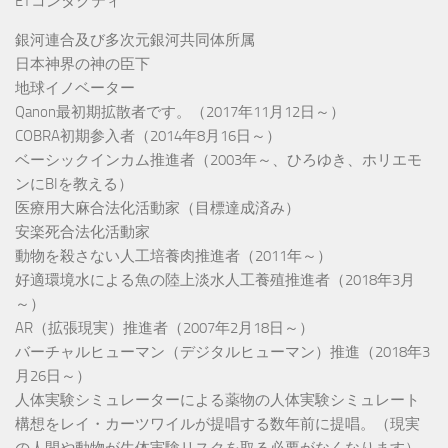
ETコンタクティ
銀河連合及び多次元銀河共同体所属
日本神界の神の臣下
地球イノベーター
Qanon最初期拡散者です。（2017年11月12日～）
COBRA初期参入者（2014年8月16日～）
ベーシックインカム推進者（2003年～、ひろゆき、ホリエモ
ンにBIを教える）
医療用大麻合法化活動家（目標達成済み）
安楽死合法化活動家
動物を殺さない人工培養肉推進者（2011年～）
好適環境水による魚の陸上淡水人工養殖推進者（2018年3月
～）
AR（拡張現実）推進者（2007年2月18日～）
バーチャルヒューマン（デジタルヒューマン）推進（2018年3
月26日～）
人体実験シミュレーターによる薬物の人体実験シミュレート
構想をレイ・カーツワイルが提唱する数年前に提唱。（現実