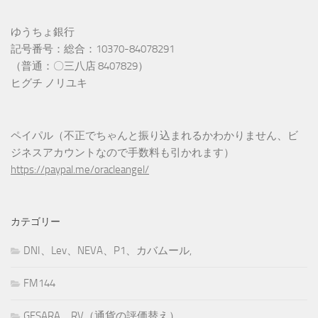
ゆうちょ銀行
記号番号：総合：10370-84078291
（普通：〇三八店 8407829）
ヒグチ ノリユキ
ペイパル（不正でちゃんと振り込まれるかわかりません、ビ
ジネスアカウントなので手数料も引かれます）
https://paypal.me/oracleangel/
カテゴリー
DNI、Lev、NEVA、P1、カバムール,
FM144
GESARA、RV（通貨の評価替え）