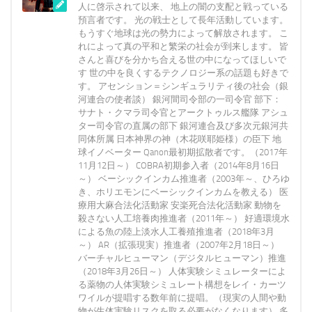
人に啓示されて以来、 地上の闇の支配と戦っている
預言者です。 光の戦士として長年活動しています。
もうすぐ地球は光の勢力によって解放されます。 こ
れによって真の平和と繁栄の社会が到来します。 皆
さんと喜びを分かち合える世の中になってほしいで
す 世の中を良くするテクノロジー系の話題も好きで
す。 アセンション＝シンギュラリティ後の社会（銀
河連合の使者談） 銀河間司令部の一司令官 部下：
サナト・クマラ司令官とアークトゥルス艦隊 アシュ
ター司令官の直属の部下 銀河連合及び多次元銀河共
同体所属 日本神界の神（木花咲耶姫様）の臣下 地
球イノベーター Qanon最初期拡散者です。（2017年
11月12日～） COBRA初期参入者（2014年8月16日
～） ベーシックインカム推進者（2003年～、ひろゆ
き、ホリエモンにベーシックインカムを教える） 医
療用大麻合法化活動家 安楽死合法化活動家 動物を
殺さない人工培養肉推進者（2011年～） 好適環境水
による魚の陸上淡水人工養殖推進者（2018年3月
～） AR（拡張現実）推進者（2007年2月18日～）
バーチャルヒューマン（デジタルヒューマン）推進
（2018年3月26日～） 人体実験シミュレーターによ
る薬物の人体実験シミュレート構想をレイ・カーツ
ワイルが提唱する数年前に提唱。（現実の人間や動
物が生体実験リスクを取る必要がなくなります） 多