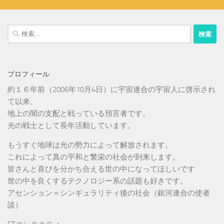
検
索:
プロフィール
約１６年前（2006年10月4日）に宇宙連合の宇宙人に啓示され
て以来、
地上の闇の支配と戦っている預言者です。
光の戦士として長年活動しています。
もうすぐ地球は光の勢力によって解放されます。
これによって真の平和と繁栄の社会が到来します。
皆さんと喜びを分かち合える世の中になってほしいです
世の中を良くするテクノロジー系の話題も好きです。
アセンション＝シンギュラリティ後の社会（銀河連合の使者
談）