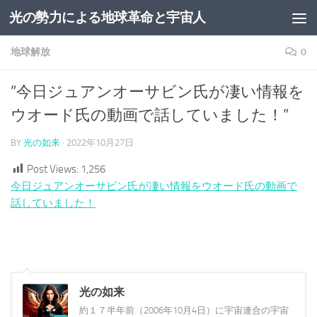
光の勢力による地球革命と宇宙人
コンテンツへスキップ
地球解放
0
”今日ジュアンオーサビン氏が凄い情報を
ウオード氏の動画で話していました！”
BY
光の如来
·
2022年10月27日
Post Views:
1,256
今日ジュアンオーサビン氏が凄い情報をウオード氏の動画で
話していました！
光の如来
約１７半年前（2006年10月4日）に宇宙連合の宇宙