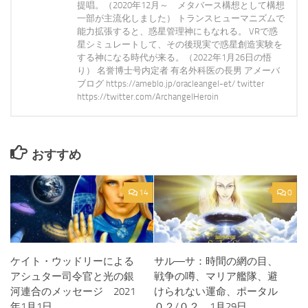
提唱。（2020年12月～ メタバース構想として構想
一部が主流化しました） トランスヒューマニズムで
能力拡張すると、惑星管理神にもなれる。 VRで惑
星シミュレートして、その後現実で惑星創造実験を
する神になる時代が来る。（2022年1月26日の悟
り） 名誉博士号内定者 有名外科医の長男 アメーバ
ブログ https://ameblo.jp/oracleangel-et/ twitter
https://twitter.com/ArchangelHeroin
おすすめ
14
0
ケイト・ウッドリーによる
サル―サ：時間の網の目、
アシュター司令官と光の銀
戦争の噂、マリア艦隊、避
河連合のメッセージ 2021
けられない運命、ポータル
年1月1日
０２/０２ 1月29日