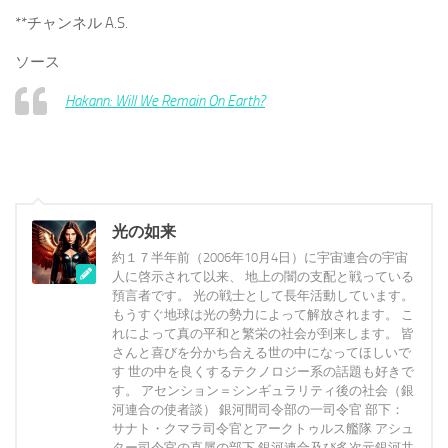
**チャンネル A.S.
ソース
Hakann: Will We Remain On Earth?
光の如来
約１７半年前（2006年10月4日）に宇宙連合の宇宙
人に啓示されて以来、 地上の闇の支配と戦っている
預言者です。 光の戦士として長年活動しています。
もうすぐ地球は光の勢力によって解放されます。 こ
れによって真の平和と繁栄の社会が到来します。 皆
さんと喜びを分かち合える世の中になってほしいで
す 世の中を良くするテクノロジー系の話題も好きで
す。 アセンション＝シンギュラリティ後の社会（銀
河連合の使者談） 銀河間司令部の一司令官 部下：
サナト・クマラ司令官とアークトゥルス艦隊 アシュ
ター司令官の直属の部下 銀河連合及び多次元銀河共