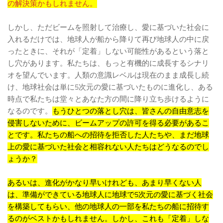
の解決策かもしれません。
しかし、ただビームを照射して治療し、愛に基づいた社会に
入れるだけでは、地球人が船から降りて再び地球人の中に戻
ったときに、それが「定着」しない可能性があるという落と
し穴があります。私たちは、もっと有機的に成長するシナリ
オを望んでいます。人類の意識レベルは現在のまま成長し続
け、地球社会は単に5次元の愛に基づいたものに進化し、ある
時点で私たちは堂々とあなた方の間に降り立ち歩けるように
なるのです。
もうひとつの落とし穴は、皆さんの自由意志を
侵害しないために、ビームアップの許可を得る必要があるこ
とです。私たちの船への招待を拒否した人たちや、まだ地球
上の愛に基づいた社会と相容れない人たちはどうなるのでし
ょうか？
あるいは、進化がかなり早いけれども、あまり早くない人
は、準備ができている地球人に地球で5次元の愛に基づく社会
を構築してもらい、他の地球人の一部を私たちの船に招待す
るのがベストかもしれません。しかし、これも「定着」しな