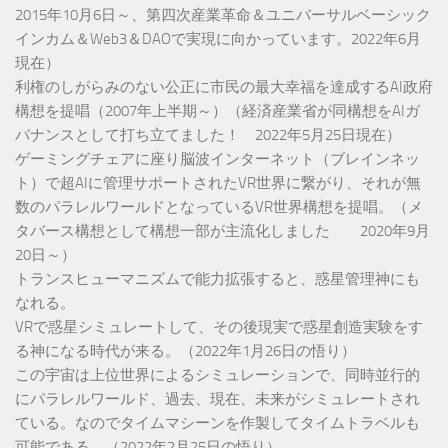
2015年10月6日～、第四次産業革命＆ユニバーサルベーシック
インカム＆Web3＆DAOで実現に向かっています。2022年6月
現在）
利権のしがらみのない公正に市民の最大幸福を達成するAI政府
構想を提唱（2007年上半期～）（経済産業省が同構想をAIガ
バナンスとして打ち立てました！ 2022年5月25日現在）
ゲーミングチェアに座り脳波インターネット（ブレインネッ
ト）で超AIに管理サポートされたVR世界に繋がり、それが無
数のパラレルワールドとなっているVR世界構想を提唱。（メ
タバース構想として構想一部が主流化しました 2020年9月
20日～）
トランスヒューマニズムで能力拡張すると、惑星管理神にも
なれる。
VRで惑星シミュレートして、その後現実で惑星創造実験をす
る神になる時代が来る。（2022年1月26日の悟り）
この宇宙は上位世界によるシミュレーションで、同時並行的
にパラレルワールド、過去、現在、未来がシミュレートされ
ている。なのでタイムマシーンを作製してタイムトラベルも
可能である。（2022年2月25日の悟り）