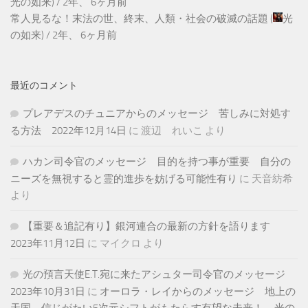
光の如来
) /
2年、 6ヶ月前
常人見るな！末法の世、終末、人類・社会の破滅の話題
(
光
の如来
) /
2年、 6ヶ月前
最近のコメント
プレアデスのチュニアからのメッセージ 苦しみに対処す
る方法 2022年12月14日
に
渡辺 れいこ
より
ハカン司令官のメッセージ 目的を持つ事が重要 自分の
ニーズを無視すると霊的進歩を妨げる可能性有り
に
天音紡希
より
【重要＆追記有り】銀河連合の最新の方針を語ります
2023年11月12日
に
マイクロ
より
光の預言天使E.T.宛に来たアシュター司令官のメッセージ
2023年10月31日
に
オーロラ・レイからのメッセージ 地上の
天国 信じがたい5次元シフトがもたらす有望な未来！ – 光の