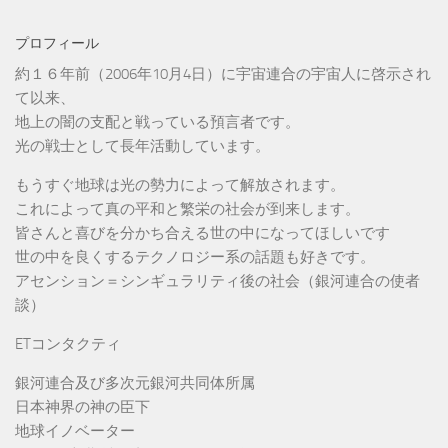
プロフィール
約１６年前（2006年10月4日）に宇宙連合の宇宙人に啓示され
て以来、
地上の闇の支配と戦っている預言者です。
光の戦士として長年活動しています。
もうすぐ地球は光の勢力によって解放されます。
これによって真の平和と繁栄の社会が到来します。
皆さんと喜びを分かち合える世の中になってほしいです
世の中を良くするテクノロジー系の話題も好きです。
アセンション＝シンギュラリティ後の社会（銀河連合の使者
談）
ETコンタクティ
銀河連合及び多次元銀河共同体所属
日本神界の神の臣下
地球イノベーター