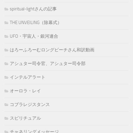
spiritual-lightさんの記事
THE UNVEILING（除幕式）
UFO・宇宙人・銀河連合
はろーふろーむロングビーチさん和訳動画
アシュター司令官、アシュター司令部
インテルアラート
オーロラ・レイ
コブラレジスタンス
スピリチュアル
チャネリングメッセージ