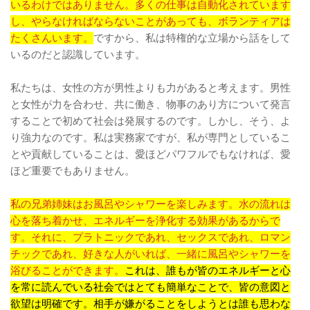
いるわけではありません。多くの仕事は自動化されています
し、やらなければならないことがあっても、ボランティアは
たくさんいます。
ですから、私は特権的な立場から話をして
いるのだと認識しています。
私たちは、女性の方が男性よりも力があると考えます。男性
と女性が力を合わせ、共に働き、物事のあり方について発言
することで初めて社会は発展するのです。しかし、そう、よ
り強力なのです。私は実務家ですが、私が専門としているこ
とや貢献していることは、愛ほどパワフルでもなければ、愛
ほど重要でもありません。
私の兄弟姉妹はお風呂やシャワーを楽しみます。水の流れは
心を落ち着かせ、エネルギーを浄化する効果があるからで
す。それに、プラトニックであれ、セックスであれ、ロマン
チックであれ、好きな人がいれば、一緒に風呂やシャワーを
浴びることができます。
これは、誰もが皆のエネルギーと心
を常に読んでいる社会ではとても簡単なことで、皆の意図と
欲望は明確です。相手が嫌がることをしようとは誰も思わな