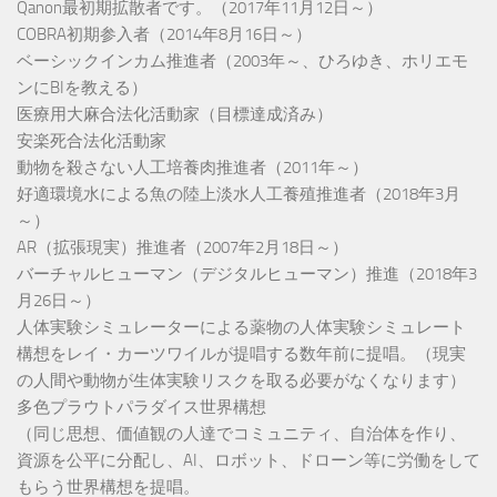
Qanon最初期拡散者です。（2017年11月12日～）
COBRA初期参入者（2014年8月16日～）
ベーシックインカム推進者（2003年～、ひろゆき、ホリエモ
ンにBIを教える）
医療用大麻合法化活動家（目標達成済み）
安楽死合法化活動家
動物を殺さない人工培養肉推進者（2011年～）
好適環境水による魚の陸上淡水人工養殖推進者（2018年3月
～）
AR（拡張現実）推進者（2007年2月18日～）
バーチャルヒューマン（デジタルヒューマン）推進（2018年3
月26日～）
人体実験シミュレーターによる薬物の人体実験シミュレート
構想をレイ・カーツワイルが提唱する数年前に提唱。（現実
の人間や動物が生体実験リスクを取る必要がなくなります）
多色プラウトパラダイス世界構想
（同じ思想、価値観の人達でコミュニティ、自治体を作り、
資源を公平に分配し、AI、ロボット、ドローン等に労働をして
もらう世界構想を提唱。