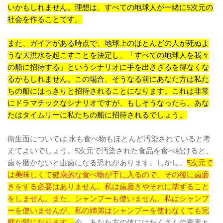
いかもしれません。理想は、すべての地球人が一緒に5次元の
社会を作ることです。
また、ガイアがある時点で、地球上のほとんどの人が死ぬよ
うな大洪水を起こすことを決定し、「すべての地球人を我々
の船に招待する」というシナリオに手を出さざるを得なくな
るかもしれません。この場合、そうなる前にあなた方は私た
ちの船にはっきりと招待されることになります。これは非常
にドラマチックなシナリオですが、もしそうなったら、あな
たはタイムリーに私たちの船に招待されるでしょう。
衛生面については 水も食べ物もほとんど汚染されていると考
えてよいでしょう。5次元で汚染された食品を食べ続けると、
歯を磨かないと虫歯になる恐れがあります。しかし、
5次元で
は美味しくて健康的な食べ物が手に入るので、その後に歯磨
きをする必要はありません。私は歯磨きやそれに準ずること
をしません。また、シャンプーも使いません。私はシャンプ
ーを使いませんが、私の姉弟はシャンプーを使わなくても完
璧な髪になります。
今、あなた方の体にはたくさんの毒素と