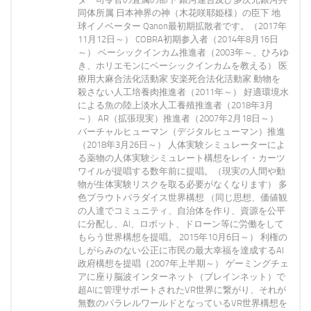
同体所属 日本神界の神（木花咲耶姫様）の臣下 地
球イノベーター Qanon最初期拡散者です。（2017年
11月12日～） COBRA初期参入者（2014年8月16日
～） ベーシックインカム推進者（2003年～、ひろゆ
き、ホリエモンにベーシックインカムを教える） 医
療用大麻合法化活動家 安楽死合法化活動家 動物を
殺さない人工培養肉推進者（2011年～） 好適環境水
による魚の陸上淡水人工養殖推進者（2018年3月
～） AR（拡張現実）推進者（2007年2月18日～）
バーチャルヒューマン（デジタルヒューマン）推進
（2018年3月26日～） 人体実験シミュレーターによ
る薬物の人体実験シミュレート構想をレイ・カーツ
ワイルが提唱する数年前に提唱。（現実の人間や動
物が生体実験リスクを取る必要がなくなります） 多
色プラウトパラダイス世界構想 （同じ思想、価値観
の人達でコミュニティ、自治体を作り、資源を公平
に分配し、AI、ロボット、ドローン等に労働をして
もらう世界構想を提唱。 2015年10月6日～） 利権の
しがらみのない公正に市民の最大幸福を達成するAI
政府構想を提唱（2007年上半期～） ゲーミングチェ
アに座り脳波インターネット（ブレインネット）で
超AIに管理サポートされたVR世界に繋がり、それが
無数のパラレルワールドとなっているVR世界構想を