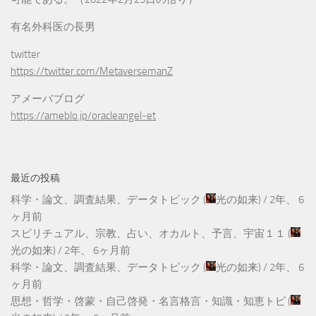
有名外科医の長男
twitter
https://twitter.com/MetaversemanZ
アメーバブログ
https://ameblo.jp/oracleangel-et
最近の投稿
科学・論文、調査結果、データトピック
(
光の如来
) /
2年、 6
ヶ月前
スピリチュアル、宗教、占い、オカルト、予言、宇宙１１
(
光の如来
) /
2年、 6ヶ月前
科学・論文、調査結果、データトピック
(
光の如来
) /
2年、 6
ヶ月前
思想・哲学・啓蒙・自己啓発・名言格言・知識・知恵トピ
(