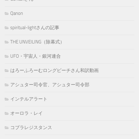
Qanon
spiritual-lightさんの記事
THE UNVEILING（除幕式）
UFO・宇宙人・銀河連合
はろーふろーむロングビーチさん和訳動画
アシュター司令官、アシュター司令部
インテルアラート
オーロラ・レイ
コブラレジスタンス