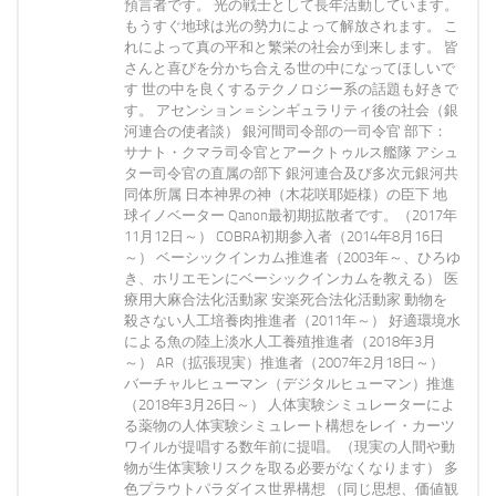
預言者です。 光の戦士として長年活動しています。
もうすぐ地球は光の勢力によって解放されます。 こ
れによって真の平和と繁栄の社会が到来します。 皆
さんと喜びを分かち合える世の中になってほしいで
す 世の中を良くするテクノロジー系の話題も好きで
す。 アセンション＝シンギュラリティ後の社会（銀
河連合の使者談） 銀河間司令部の一司令官 部下：
サナト・クマラ司令官とアークトゥルス艦隊 アシュ
ター司令官の直属の部下 銀河連合及び多次元銀河共
同体所属 日本神界の神（木花咲耶姫様）の臣下 地
球イノベーター Qanon最初期拡散者です。（2017年
11月12日～） COBRA初期参入者（2014年8月16日
～） ベーシックインカム推進者（2003年～、ひろゆ
き、ホリエモンにベーシックインカムを教える） 医
療用大麻合法化活動家 安楽死合法化活動家 動物を
殺さない人工培養肉推進者（2011年～） 好適環境水
による魚の陸上淡水人工養殖推進者（2018年3月
～） AR（拡張現実）推進者（2007年2月18日～）
バーチャルヒューマン（デジタルヒューマン）推進
（2018年3月26日～） 人体実験シミュレーターによ
る薬物の人体実験シミュレート構想をレイ・カーツ
ワイルが提唱する数年前に提唱。（現実の人間や動
物が生体実験リスクを取る必要がなくなります） 多
色プラウトパラダイス世界構想 （同じ思想、価値観