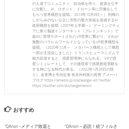
の人達でコミュニティ、自治体を作り、資源を公平
に分配し、AI、ロボット、ドローン等に労働をして
もらう世界構想を提唱。 2015年10月6日～） 利権の
しがらみのない公正に市民の最大幸福を達成するAI
政府構想を提唱（2007年上半期～） ゲーミングチェ
アに座り脳波インターネット（ブレインネット）で
超AIに管理サポートされたVR世界に繋がり、それが
無数のパラレルワールドとなっているVR世界構想を
提唱。（2020年12月～ メタバース構想として構想
一部が主流化しました） トランスヒューマニズムで
能力拡張すると、惑星管理神にもなれる。 VRで惑
星シミュレートして、その後現実で惑星創造実験を
する神になる時代が来る。（2022年1月26日の悟
り） 名誉博士号内定者 有名外科医の長男 アメーバ
ブログ https://ameblo.jp/oracleangel-et/ twitter
https://twitter.com/ArchangelHeroin
おすすめ
”QAnon -メディア敗退と
0
”QAnon – 必読！続フィルさ
0