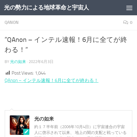
光の勢力による地球革命と宇宙人
コンテンツへスキップ
QANON
0
”QAnon – インテル速報！6月に全てが終
わる！”
BY
光の如来
·
2022年6月3日
Post Views:
1,044
QAnon – インテル速報！6月に全てが終わる！
光の如来
約１７半年前（2006年10月4日）に宇宙連合の宇宙
人に啓示されて以来、 地上の闇の支配と戦っている