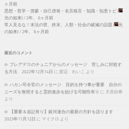
ヶ月前
思想・哲学・啓蒙・自己啓発・名言格言・知識・知恵トピ
(
光の如来
) /
2年、 6ヶ月前
常人見るな！末法の世、終末、人類・社会の破滅の話題
(
光
の如来
) /
2年、 6ヶ月前
最近のコメント
プレアデスのチュニアからのメッセージ 苦しみに対処す
る方法 2022年12月14日
に
渡辺 れいこ
より
ハカン司令官のメッセージ 目的を持つ事が重要 自分の
ニーズを無視すると霊的進歩を妨げる可能性有り
に
天音紡希
より
【重要＆追記有り】銀河連合の最新の方針を語ります
2023年11月12日
に
マイクロ
より