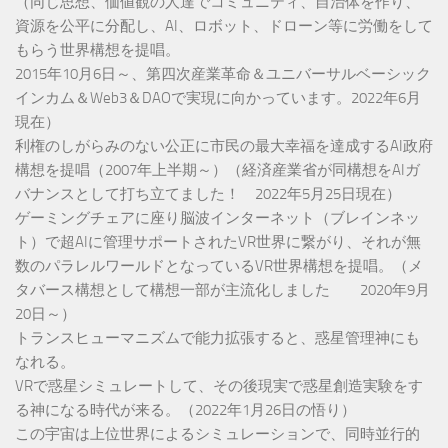
（同じ思想、価値観の人達でコミュニティ、自治体を作り、
資源を公平に分配し、AI、ロボット、ドローン等に労働をして
もらう世界構想を提唱。
2015年10月6日～、第四次産業革命＆ユニバーサルベーシック
インカム＆Web3＆DAOで実現に向かっています。2022年6月
現在）
利権のしがらみのない公正に市民の最大幸福を達成するAI政府
構想を提唱（2007年上半期～）（経済産業省が同構想をAIガ
バナンスとして打ち立てました！ 2022年5月25日現在）
ゲーミングチェアに座り脳波インターネット（ブレインネッ
ト）で超AIに管理サポートされたVR世界に繋がり、それが無
数のパラレルワールドとなっているVR世界構想を提唱。（メ
タバース構想として構想一部が主流化しました 2020年9月
20日～）
トランスヒューマニズムで能力拡張すると、惑星管理神にも
なれる。
VRで惑星シミュレートして、その後現実で惑星創造実験をす
る神になる時代が来る。（2022年1月26日の悟り）
この宇宙は上位世界によるシミュレーションで、同時並行的