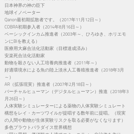
日本神界の神の臣下
地球イノベーター
Qanon最初期拡散者です。（2017年11月12日～）
COBRA初期参入者（2014年8月16日～）
ベーシックインカム推進者（2003年～、ひろゆき、ホリエモ
ンにBIを教える）
医療用大麻合法化活動家（目標達成済み）
安楽死合法化活動家
動物を殺さない人工培養肉推進者（2011年～）
好適環境水による魚の陸上淡水人工養殖推進者（2018年3月
～）
AR（拡張現実）推進者（2007年2月18日～）
バーチャルヒューマン（デジタルヒューマン）推進（2018年3
月26日～）
人体実験シミュレーターによる薬物の人体実験シミュレート
構想をレイ・カーツワイルが提唱する数年前に提唱。（現実
の人間や動物が生体実験リスクを取る必要がなくなります）
多色プラウトパラダイス世界構想