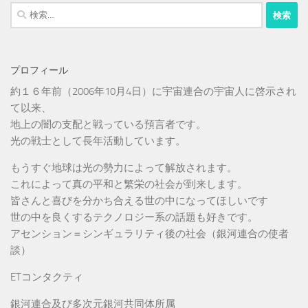
検
索:
プロフィール
約１６年前（2006年10月4日）に宇宙連合の宇宙人に啓示され
て以来、
地上の闇の支配と戦っている預言者です。
光の戦士として長年活動しています。
もうすぐ地球は光の勢力によって解放されます。
これによって真の平和と繁栄の社会が到来します。
皆さんと喜びを分かち合える世の中になってほしいです
世の中を良くするテクノロジー系の話題も好きです。
アセンション＝シンギュラリティ後の社会（銀河連合の使者
談）
ETコンタクティ
銀河連合及び多次元銀河共同体所属