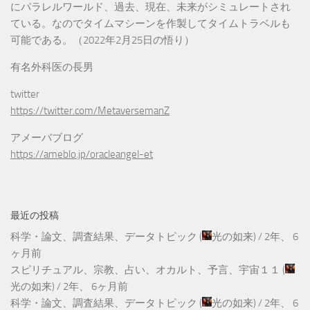
にパラレルワールド、過去、現在、未来がシミュレートされ
ている。なのでタイムマシーンを作製してタイムトラベルも
可能である。（2022年2月25日の悟り）
有名外科医の長男
twitter
https://twitter.com/MetaversemanZ
アメーバブログ
https://ameblo.jp/oracleangel-et
最近の投稿
科学・論文、調査結果、データトピック
(
光の如来
) /
2年、 6
ヶ月前
スピリチュアル、宗教、占い、オカルト、予言、宇宙１１
(
光の如来
) /
2年、 6ヶ月前
科学・論文、調査結果、データトピック
(
光の如来
) /
2年、 6