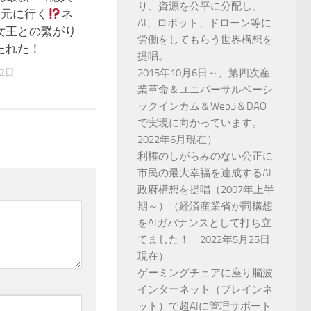
り、資源を公平に分配し、
次元に行く
ネ
AI、ロボット、ドローン等に
女王との繋がり
労働をしてもらう世界構想を
たれた！
提唱。
2015年10月6日～、第四次産
月2日
業革命＆ユニバーサルベーシ
ックインカム＆Web3＆DAO
で実現に向かっています。
2022年6月現在）
利権のしがらみのない公正に
市民の最大幸福を達成するAI
政府構想を提唱（2007年上半
期～）（経済産業省が同構想
をAIガバナンスとして打ち立
てました！ 2022年5月25日
現在）
ゲーミングチェアに座り脳波
インターネット（ブレインネ
ット）で超AIに管理サポート