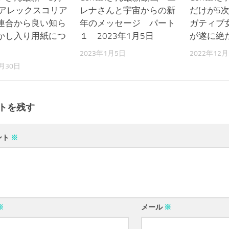
 アレックスコリア
レナさんと宇宙からの新
だけが5
連合から良い知ら
年のメッセージ パート
ガティブ
かし入り用紙につ
１ 2023年1月5日
が遂に絶
2023年1月5日
2022年12
3月30日
トを残す
ント
※
※
メール
※