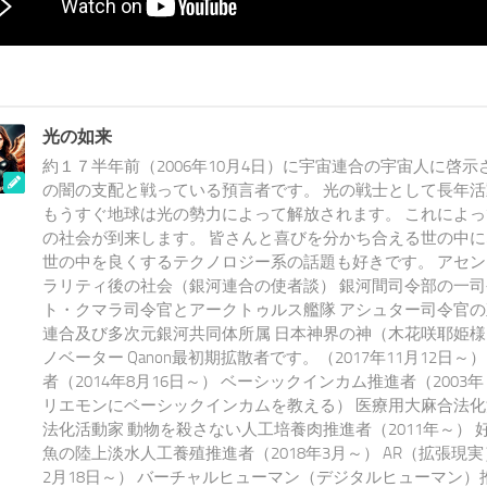
光の如来
約１７半年前（2006年10月4日）に宇宙連合の宇宙人に啓示
の闇の支配と戦っている預言者です。 光の戦士として長年
もうすぐ地球は光の勢力によって解放されます。 これによ
の社会が到来します。 皆さんと喜びを分かち合える世の中
世の中を良くするテクノロジー系の話題も好きです。 アセ
ラリティ後の社会（銀河連合の使者談） 銀河間司令部の一司
ト・クマラ司令官とアークトゥルス艦隊 アシュター司令官の
連合及び多次元銀河共同体所属 日本神界の神（木花咲耶姫様
ノベーター Qanon最初期拡散者です。（2017年11月12日～）
者（2014年8月16日～） ベーシックインカム推進者（200
リエモンにベーシックインカムを教える） 医療用大麻合法化
法化活動家 動物を殺さない人工培養肉推進者（2011年～） 
魚の陸上淡水人工養殖推進者（2018年3月～） AR（拡張現実
2月18日～） バーチャルヒューマン（デジタルヒューマン）推