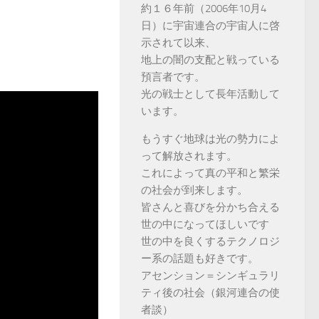
約１６年前（2006年10月4
日）に宇宙連合の宇宙人に啓
示されて以来、
地上の闇の支配と戦っている
預言者です。
光の戦士として長年活動して
います。
もうすぐ地球は光の勢力によ
って解放されます。
これによって真の平和と繁栄
の社会が到来します。
皆さんと喜びを分かち合える
世の中になってほしいです
世の中を良くするテクノロジ
ー系の話題も好きです。
アセンション＝シンギュラリ
ティ後の社会（銀河連合の使
者談）