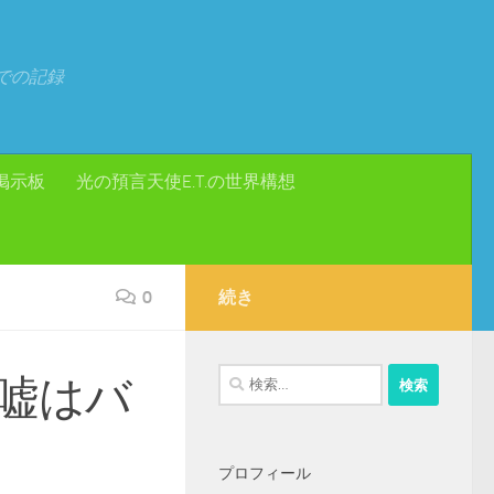
での記録
掲示板
光の預言天使E.T.の世界構想
0
続き
検
嘘はバ
索:
プロフィール