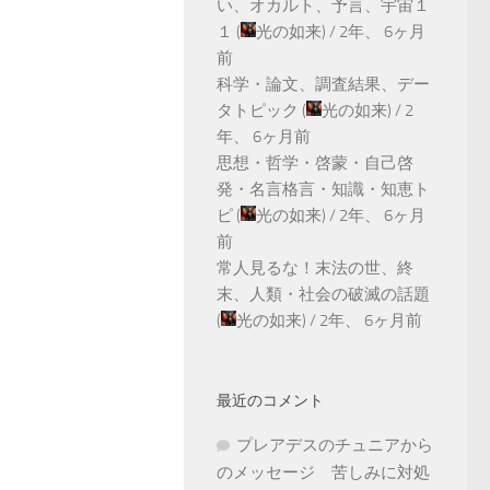
い、オカルト、予言、宇宙１
１
(
光の如来
) /
2年、 6ヶ月
前
科学・論文、調査結果、デー
タトピック
(
光の如来
) /
2
年、 6ヶ月前
思想・哲学・啓蒙・自己啓
発・名言格言・知識・知恵ト
ピ
(
光の如来
) /
2年、 6ヶ月
前
常人見るな！末法の世、終
末、人類・社会の破滅の話題
(
光の如来
) /
2年、 6ヶ月前
最近のコメント
プレアデスのチュニアから
のメッセージ 苦しみに対処