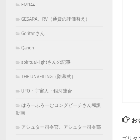
FM144
GESARA、RV（通貨の評価替え）
Goritanさん
Qanon
spiritual-lightさんの記事
THE UNVEILING（除幕式）
UFO・宇宙人・銀河連合
はろーふろーむロングビーチさん和訳
動画
お
アシュター司令官、アシュター司令部
ゴリタ