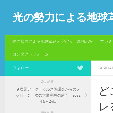
コンテンツへスキップ
光の勢力による地球
光の勢力による地球革命と宇宙人 新掲示板
プレミ
コンタクトフォーム
フォロー:
GORIT
次の記事
ど
９次元アークトゥルス評議会からのメ
ッセージ 次の大量覚醒の瞬間 2022
年5月24日
レ
前の記事