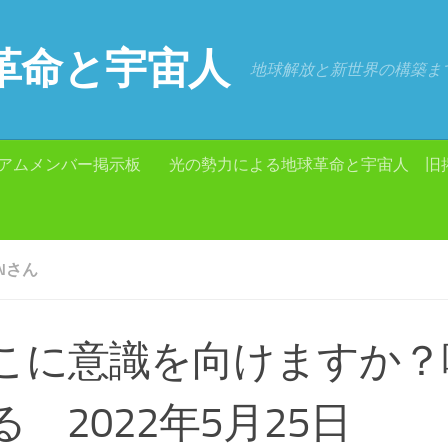
革命と宇宙人
地球解放と新世界の構築ま
アムメンバー掲示板
光の勢力による地球革命と宇宙人 旧
ANさん
こに意識を向けますか？
る 2022年5月25日