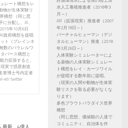
好適環境水による魚の陸上淡
ミュレート構想をレ
水人工養殖推進者（2018年3
動物が生体実験リ
月～）
界構想 （同じ思
AR（拡張現実）推進者（2007
に分配し、AI、
年2月18日～）
15年10月6日
バーチャルヒューマン（デジ
AI政府構想を提唱
タルヒューマン）推進（2018
ネット（ブレインネ
が無数のパラレルワ
年3月26日～）
メタバース構想と
人体実験シミュレーターによ
で能力拡張すると、
る薬物の人体実験シミュレー
後現実で惑星創造
ト構想をレイ・カーツワイル
 名誉博士号内定者
が提唱する数年前に提唱。
t/ twitter
（現実の人間や動物が生体実
験リスクを取る必要がなくな
ります）
多色プラウトパラダイス世界
構想
（同じ思想、価値観の人達で
コミュニティ、自治体を作
nさん最新 4億人
0