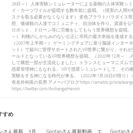
26日～） 人体実験シミュレーターによる薬物の人体実験シ
イ・カーツワイルが提唱する数年前に提唱。（現実の人間や
スクを取る必要がなくなります） 多色プラウトパラダイス世
想、価値観の人達でコミュニティ、自治体を作り、資源を公平
ロボット、ドローン等に労働をしてもらう世界構想を提唱。 20
～） 利権のしがらみのない公正に市民の最大幸福を達成する
（2007年上半期～） ゲーミングチェアに座り脳波インター
ット）で超AIに管理サポートされたVR世界に繋がり、それ
ールドとなっているVR世界構想を提唱。（2020年12月～ 
して構想一部が主流化しました） トランスヒューマニズム
惑星管理神にもなれる。 VRで惑星シミュレートして、その
実験をする神になる時代が来る。（2022年1月26日の悟り）
有名外科医の長男 アメーバブログ https://ameblo.jp/oracleangel-e
https://twitter.com/ArchangelHeroin
すすめ
ンさん最新 3月
3,375
Goritanさん最新動画 エ
0
Gorita