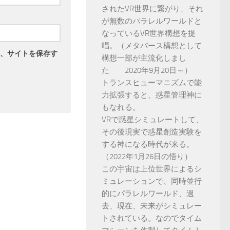
されたVR世界に繋がり、それ
が無数のパラレルワールドと
なっているVR世界構想を提
唱。（メタバース構想として
、サイトを保存す
構想一部が主流化しまし
た 2020年9月20日～）
トランスヒューマニズムで能
力拡張すると、惑星管理神に
もなれる。
VRで惑星シミュレートして、
その後現実で惑星創造実験を
する神になる時代が来る。
（2022年1月26日の悟り）
この宇宙は上位世界によるシ
ミュレーションで、同時並行
的にパラレルワールド、過
去、現在、未来がシミュレー
トされている。なのでタイム