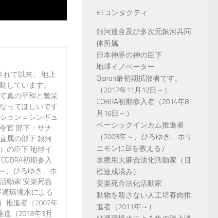
ETコンタクティ
銀河連合及び多次元銀河共同
体所属
日本神界の神の臣下
地球イノベーター
されて以来、 地上
Qanon最初期拡散者です。
活動しています。
（2017年11月12日～）
って真の平和と繁栄
COBRA初期参入者（2014年8
になってほしいです
月16日～）
ンション＝シンギュ
ベーシックインカム推進者
令官 部下：サナ
（2003年～、ひろゆき、ホリ
直属の部下 銀河
エモンにBIを教える）
）の臣下 地球イ
医療用大麻合法化活動家（目
 COBRA初期参入
3年～、ひろゆき、ホ
標達成済み）
活動家 安楽死合
安楽死合法化活動家
好適環境水による
動物を殺さない人工培養肉推
）推進者（2007年
進者（2011年～）
進（2018年3月