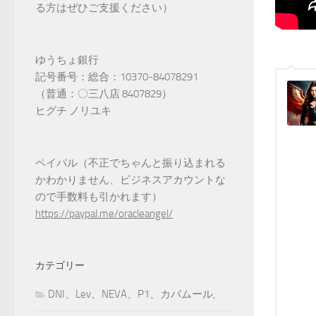
る方はぜひご支援ください）
ゆうちょ銀行
記号番号：総合：10370-84078291
（普通：〇三八店 8407829）
ヒグチ ノリユキ
ペイパル（不正でちゃんと振り込まれる
かわかりません、ビジネスアカウントな
ので手数料も引かれます）
https://paypal.me/oracleangel/
カテゴリー
DNI、Lev、NEVA、P1、カバムール,