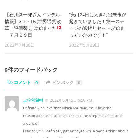
【石川新一郎さんインテル
1
”実は24日に大きな出来事が
0
情報】GCR・RV(世界通貨改
起きていました！第一ステ
革、評価替え)は始まった
ージの通貨リセットが始ま
７月２９日
っていたのです！”
2022年7月30日
2022年9月29日
9件のフィードバック
コメント
9
ピンバック
0
고수익알바
2022年5月16日 5:56 PM
Definitely believe that which you said. Your favorite
reason appeared to be on the net the simplest thing to be
aware of.
I say to you, I definitely get annoyed while people think about