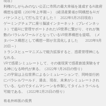
現在）
利権のしがらみのない公正に市民の最大幸福を達成するAI政府
構想を提唱（2007年上半期～）（経済産業省が同構想をAIガ
バナンスとして打ち立てました！ 2022年5月25日現在）
ゲーミングチェアに座り脳波インターネット（ブレインネッ
ト）で超AIに管理サポートされたVR世界に繋がり、それが無
数のパラレルワールドとなっているVR世界構想を提唱。（メ
タバース構想として構想一部が主流化しました 2020年9月
20日～）
トランスヒューマニズムで能力拡張すると、惑星管理神にも
なれる。
VRで惑星シミュレートして、その後現実で惑星創造実験をす
る神になる時代が来る。（2022年1月26日の悟り）
この宇宙は上位世界によるシミュレーションで、同時並行的
にパラレルワールド、過去、現在、未来がシミュレートされ
ている。なのでタイムマシーンを作製してタイムトラベルも
可能である。（2022年2月25日の悟り）
有名外科医の長男