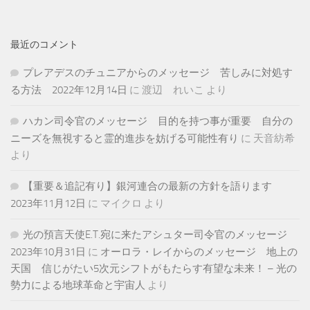
最近のコメント
プレアデスのチュニアからのメッセージ 苦しみに対処す
る方法 2022年12月14日
に
渡辺 れいこ
より
ハカン司令官のメッセージ 目的を持つ事が重要 自分の
ニーズを無視すると霊的進歩を妨げる可能性有り
に
天音紡希
より
【重要＆追記有り】銀河連合の最新の方針を語ります
2023年11月12日
に
マイクロ
より
光の預言天使E.T.宛に来たアシュター司令官のメッセージ
2023年10月31日
に
オーロラ・レイからのメッセージ 地上の
天国 信じがたい5次元シフトがもたらす有望な未来！ – 光の
勢力による地球革命と宇宙人
より