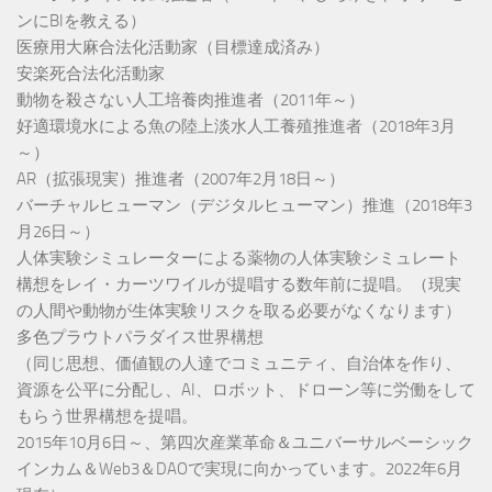
ンにBIを教える）
医療用大麻合法化活動家（目標達成済み）
安楽死合法化活動家
動物を殺さない人工培養肉推進者（2011年～）
好適環境水による魚の陸上淡水人工養殖推進者（2018年3月
～）
AR（拡張現実）推進者（2007年2月18日～）
バーチャルヒューマン（デジタルヒューマン）推進（2018年3
月26日～）
人体実験シミュレーターによる薬物の人体実験シミュレート
構想をレイ・カーツワイルが提唱する数年前に提唱。（現実
の人間や動物が生体実験リスクを取る必要がなくなります）
多色プラウトパラダイス世界構想
（同じ思想、価値観の人達でコミュニティ、自治体を作り、
資源を公平に分配し、AI、ロボット、ドローン等に労働をして
もらう世界構想を提唱。
2015年10月6日～、第四次産業革命＆ユニバーサルベーシック
インカム＆Web3＆DAOで実現に向かっています。2022年6月