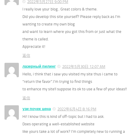
2022年5月27日 9:00 PM
I really love your blog.. Great colors & theme.
Did you develop this site yourself? Please reply back as I’m
wanting to create my own blog
and want to learn where you got this from or just what the
theme is called.
Appreciate it!
返信
лазерный пилинг
2022年5月30日 12:07 AM
Hello, i think that i saw you visited my site thus i came to
“return the favor”.I’m trying to find things
to enhance my site!I suppose its ok to use a few of your ideas!!
返信
узи почек цена
2022年6月4日 8:16 PM
Hi! I know this is kind of off-topic but I had to ask.
Does operating a well-established website
like yours take a lot of work? I’m completely new to running a