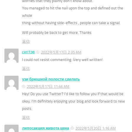
worries that they plainly don’t know about.
You managed to hit the nail upon the top and defined out the
whole
thing without having side-effects , people can take a signal.
Will probably be back to get more. Thanks
返信
ceri138
2022年5月17日 2:35 AM
I could not resist commenting. Very well written!
返信
узи брюшной полости сделать
2022年5月17日 11:46 AM
Hey! Do you use Twitter? I’d like to follow you if that would be
okay. I’m definitely enjoying your blog and look forward to new
posts.
返信
липосакция живота цена
2022年5月20日 1:16 AM