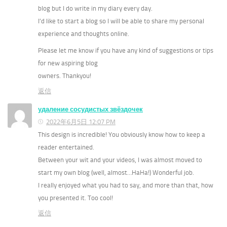
blog but I do write in my diary every day.
I’d like to start a blog so I will be able to share my personal
experience and thoughts online.
Please let me know if you have any kind of suggestions or tips
for new aspiring blog
owners. Thankyou!
返信
удаление сосудистых звёздочек
2022年6月5日 12:07 PM
This design is incredible! You obviously know how to keep a
reader entertained.
Between your wit and your videos, I was almost moved to
start my own blog (well, almost…HaHa!) Wonderful job.
I really enjoyed what you had to say, and more than that, how
you presented it. Too cool!
返信