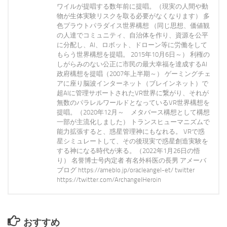
ワイルが提唱する数年前に提唱。（現実の人間や動
物が生体実験リスクを取る必要がなくなります） 多
色プラウトパラダイス世界構想 （同じ思想、価値観
の人達でコミュニティ、自治体を作り、資源を公平
に分配し、AI、ロボット、ドローン等に労働をして
もらう世界構想を提唱。 2015年10月6日～） 利権の
しがらみのない公正に市民の最大幸福を達成するAI
政府構想を提唱（2007年上半期～） ゲーミングチェ
アに座り脳波インターネット（ブレインネット）で
超AIに管理サポートされたVR世界に繋がり、それが
無数のパラレルワールドとなっているVR世界構想を
提唱。（2020年12月～ メタバース構想として構想
一部が主流化しました） トランスヒューマニズムで
能力拡張すると、惑星管理神にもなれる。 VRで惑
星シミュレートして、その後現実で惑星創造実験を
する神になる時代が来る。（2022年1月26日の悟
り） 名誉博士号内定者 有名外科医の長男 アメーバ
ブログ https://ameblo.jp/oracleangel-et/ twitter
https://twitter.com/ArchangelHeroin
おすすめ