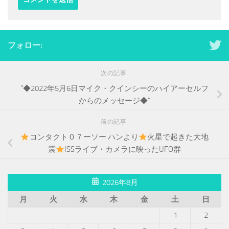
フォロー:
次の記事
”◆2022年5月6日マイク・クインシーのハイアーセルフ
からのメッセージ◆”
前の記事
コンタクト０７ーソー ハンより
火星で起きた大地
震
ISSライブ・カメラに映ったUFO群
2026年8月
月
火
水
木
金
土
日
1
2