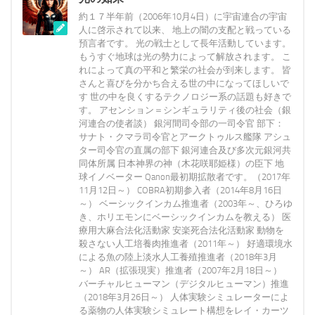
約１７半年前（2006年10月4日）に宇宙連合の宇宙
人に啓示されて以来、 地上の闇の支配と戦っている
預言者です。 光の戦士として長年活動しています。
もうすぐ地球は光の勢力によって解放されます。 こ
れによって真の平和と繁栄の社会が到来します。 皆
さんと喜びを分かち合える世の中になってほしいで
す 世の中を良くするテクノロジー系の話題も好きで
す。 アセンション＝シンギュラリティ後の社会（銀
河連合の使者談） 銀河間司令部の一司令官 部下：
サナト・クマラ司令官とアークトゥルス艦隊 アシュ
ター司令官の直属の部下 銀河連合及び多次元銀河共
同体所属 日本神界の神（木花咲耶姫様）の臣下 地
球イノベーター Qanon最初期拡散者です。（2017年
11月12日～） COBRA初期参入者（2014年8月16日
～） ベーシックインカム推進者（2003年～、ひろゆ
き、ホリエモンにベーシックインカムを教える） 医
療用大麻合法化活動家 安楽死合法化活動家 動物を
殺さない人工培養肉推進者（2011年～） 好適環境水
による魚の陸上淡水人工養殖推進者（2018年3月
～） AR（拡張現実）推進者（2007年2月18日～）
バーチャルヒューマン（デジタルヒューマン）推進
（2018年3月26日～） 人体実験シミュレーターによ
る薬物の人体実験シミュレート構想をレイ・カーツ