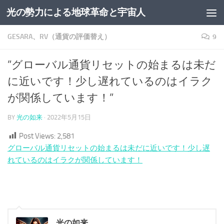
光の勢力による地球革命と宇宙人
コンテンツへスキップ
GESARA、RV（通貨の評価替え）
9
”グローバル通貨リセットの始まるは未だ
に近いです！少し遅れているのはイラク
が関係しています！”
BY
光の如来
·
2022年5月15日
Post Views:
2,581
グローバル通貨リセットの始まるは未だに近いです！少し遅
れているのはイラクが関係しています！
光の如来