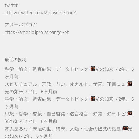
twitter
https://twitter.com/MetaversemanZ
アメーバブログ
https://ameblo.jp/oracleangel-et
最近の投稿
科学・論文、調査結果、データトピック
(
光の如来
) /
2年、 6
ヶ月前
スピリチュアル、宗教、占い、オカルト、予言、宇宙１１
(
光の如来
) /
2年、 6ヶ月前
科学・論文、調査結果、データトピック
(
光の如来
) /
2年、 6
ヶ月前
思想・哲学・啓蒙・自己啓発・名言格言・知識・知恵トピ
(
光の如来
) /
2年、 6ヶ月前
常人見るな！末法の世、終末、人類・社会の破滅の話題
(
光
の如来
) /
2年、 6ヶ月前