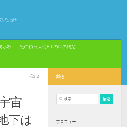
での記録
掲示板
光の預言天使E.T.の世界構想
0
続き
検
宇宙
索:
地下は
プロフィール