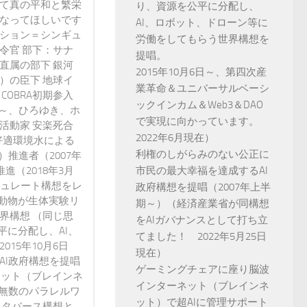
って真の平和と繁栄
り、資源を公平に分配し、
になってほしいです
AI、ロボット、ドローン等に
ンション＝シンギュ
労働をしてもらう世界構想を
令官 部下：サナ
提唱。
直属の部下 銀河
2015年10月6日～、第四次産
）の臣下 地球イ
業革命＆ユニバーサルベーシ
 COBRA初期参入
ックインカム＆Web3＆DAO
3年～、ひろゆき、ホ
で実現に向かっています。
活動家 安楽死合
2022年6月現在）
好適環境水による
利権のしがらみのない公正に
）推進者（2007年
進（2018年3月
市民の最大幸福を達成するAI
ミュレート構想をレ
政府構想を提唱（2007年上半
動物が生体実験リ
期～）（経済産業省が同構想
界構想 （同じ思
をAIガバナンスとして打ち立
に分配し、AI、
てました！ 2022年5月25日
15年10月6日
現在）
AI政府構想を提唱
ゲーミングチェアに座り脳波
ネット（ブレインネ
インターネット（ブレインネ
が無数のパラレルワ
ット）で超AIに管理サポート
メタバース構想と