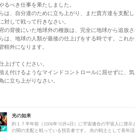
やるべき仕事を果たしました。
らは、自分達のために立ち上がり、まだ貴方達を支配し
に対して戦って行きなさい。
府の背後にいた地球外の種族は、完全に地球から追放さ
らは、地球の人類が最後の仕上げをする時です。これか
管轄外になります。
仕上げてください。
植え付けるようなマインドコントロールに屈せずに、気
為に立ち上がりなさい。
光の如来
約１７半年前（2006年10月4日）に宇宙連合の宇宙人に啓示
の闇の支配と戦っている預言者です。 光の戦士として長年