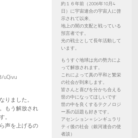
約１６年前（2006年10月4
日）に宇宙連合の宇宙人に啓
示されて以来、
地上の闇の支配と戦っている
預言者です。
光の戦士として長年活動して
います。
もうすぐ地球は光の勢力によ
って解放されます。
これによって真の平和と繁栄
3/uQivu
の社会が到来します。
皆さんと喜びを分かち合える
世の中になってほしいです
なりました。
世の中を良くするテクノロジ
。もう解放され
ー系の話題も好きです。
す。
アセンション＝シンギュラリ
ら声を上げるの
ティ後の社会（銀河連合の使
者談）