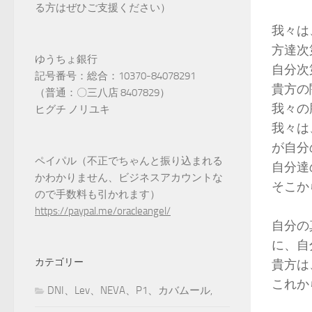
る方はぜひご支援ください）
我々は
方達次
ゆうちょ銀行
自分次
記号番号：総合：10370-84078291
貴方の
（普通：〇三八店 8407829）
我々の
ヒグチ ノリユキ
我々は
が自分
ペイパル（不正でちゃんと振り込まれる
自分達
かわかりません、ビジネスアカウントな
そこか
ので手数料も引かれます）
https://paypal.me/oracleangel/
自分の
に、自
カテゴリー
貴方は
これか
DNI、Lev、NEVA、P1、カバムール,