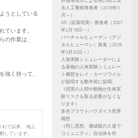
好適環境水による魚の陸上淡
水人工養殖推進者（2018年3
ようとしている
月～）
AR（拡張現実）推進者（2007
年2月18日～）
れています。
バーチャルヒューマン（デジ
らの作業は、
タルヒューマン）推進（2018
年3月26日～）
人体実験シミュレーターによ
る薬物の人体実験シミュレー
を強く持って、
ト構想をレイ・カーツワイル
が提唱する数年前に提唱。
（現実の人間や動物が生体実
験リスクを取る必要がなくな
ります）
多色プラウトパラダイス世界
構想
（同じ思想、価値観の人達で
されて以来、 地上
活動しています。
コミュニティ、自治体を作