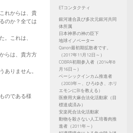
ETコンタクティ
これからは、貴
銀河連合及び多次元銀河共同
るのか？全ては
体所属
日本神界の神の臣下
た。これは、
地球イノベーター
Qanon最初期拡散者です。
からは、貴方方
（2017年11月12日～）
COBRA初期参入者（2014年8
月16日～）
うありません。
ベーシックインカム推進者
（2003年～、ひろゆき、ホリ
エモンにBIを教える）
ものである様
医療用大麻合法化活動家（目
標達成済み）
安楽死合法化活動家
動物を殺さない人工培養肉推
進者（2011年～）