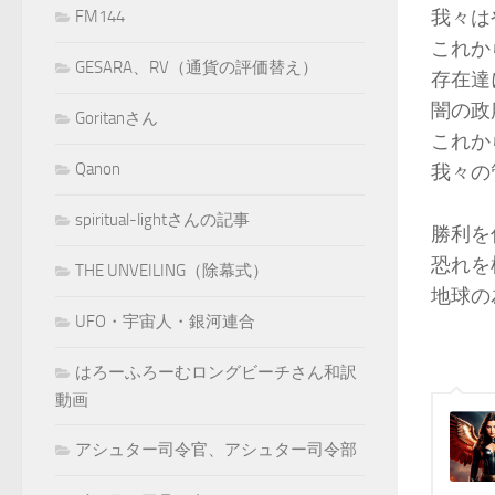
我々は
FM144
これか
GESARA、RV（通貨の評価替え）
存在達
闇の政
Goritanさん
これか
Qanon
我々の
spiritual-lightさんの記事
勝利を
恐れを
THE UNVEILING（除幕式）
地球の
UFO・宇宙人・銀河連合
はろーふろーむロングビーチさん和訳
動画
アシュター司令官、アシュター司令部