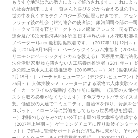
もうすぐ地球は光の勢力によって解放されます。 これによ
の社会が到来します。 皆さんと喜びを分かち合える世の中
世の中を良くするテクノロジー系の話題も好きです。 アセ
ラリティ後の社会（銀河連合の使者談） 銀河間司令部の一司
ト・クマラ司令官とアークトゥルス艦隊 アシュター司令官の
連合及び多次元銀河共同体所属 日本神界の神（木花咲耶姫様
ノベーター Qanon最初期拡散者です。（2017年11月12日～）
者（2014年8月16日～） ベーシックインカム推進者（200
リエモンにベーシックインカムを教える） 医療用大麻合法化
法化活動家 動物を殺さない人工培養肉推進者（2011年～） 
魚の陸上淡水人工養殖推進者（2018年3月～） AR（拡張現実
2月18日～） バーチャルヒューマン（デジタルヒューマン）推
26日～） 人体実験シミュレーターによる薬物の人体実験シ
イ・カーツワイルが提唱する数年前に提唱。（現実の人間や
スクを取る必要がなくなります） 多色プラウトパラダイス世
想、価値観の人達でコミュニティ、自治体を作り、資源を公平
ロボット、ドローン等に労働をしてもらう世界構想を提唱。 20
～） 利権のしがらみのない公正に市民の最大幸福を達成する
（2007年上半期～） ゲーミングチェアに座り脳波インター
ット）で超AIに管理サポートされたVR世界に繋がり、それ
ールドとなっているVR世界構想を提唱。（2020年12月～ 