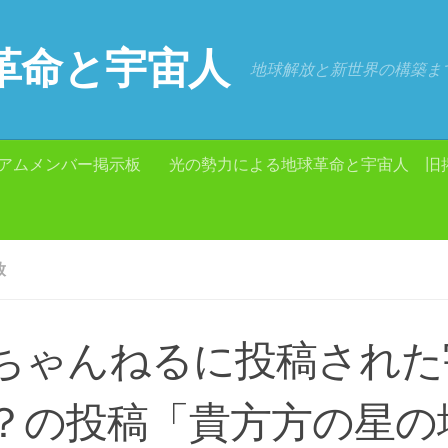
革命と宇宙人
地球解放と新世界の構築ま
アムメンバー掲示板
光の勢力による地球革命と宇宙人 旧
放
ちゃんねるに投稿された
？の投稿「貴方方の星の