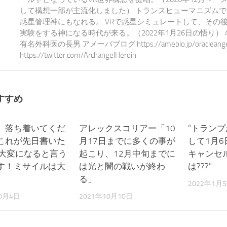
して構想一部が主流化しました） トランスヒューマニズム
惑星管理神にもなれる。 VRで惑星シミュレートして、その
実験をする神になる時代が来る。（2022年1月26日の悟り）
有名外科医の長男 アメーバブログ https://ameblo.jp/oracleangel-e
https://twitter.com/ArchangelHeroin
すすめ
、落ち着いてくだ
0
アレックスコリアー「10
0
”トラン
これが先日書いた
月17日までに多くの事が
して1月
は大変になると言う
起こり、12月中旬までに
キャンセ
す！ミサイルは大
は光と闇の戦いが終わ
は???”
る」
2022年1月
10月4日
2021年10月10日