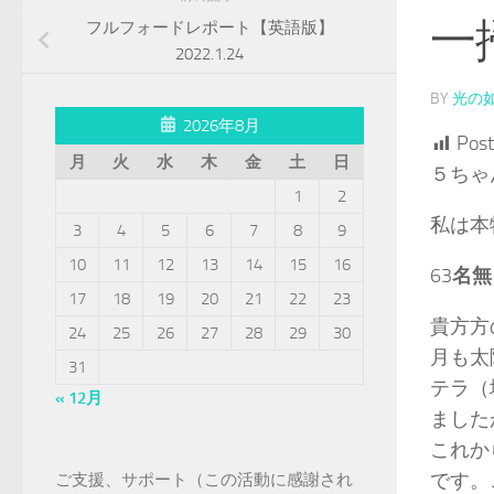
一
フルフォードレポート【英語版】
2022.1.24
BY
光の
2026年8月
Post
月
火
水
木
金
土
日
５ちゃ
1
2
私は本
3
4
5
6
7
8
9
10
11
12
13
14
15
16
63
名無
17
18
19
20
21
22
23
貴方方
24
25
26
27
28
29
30
月も太
31
テラ（
« 12月
ました
これか
です。
ご支援、サポート（この活動に感謝され