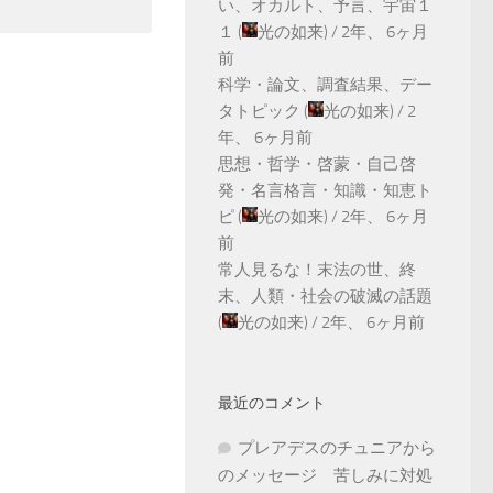
い、オカルト、予言、宇宙１
１
(
光の如来
) /
2年、 6ヶ月
前
科学・論文、調査結果、デー
タトピック
(
光の如来
) /
2
年、 6ヶ月前
思想・哲学・啓蒙・自己啓
発・名言格言・知識・知恵ト
ピ
(
光の如来
) /
2年、 6ヶ月
前
常人見るな！末法の世、終
末、人類・社会の破滅の話題
(
光の如来
) /
2年、 6ヶ月前
最近のコメント
プレアデスのチュニアから
のメッセージ 苦しみに対処