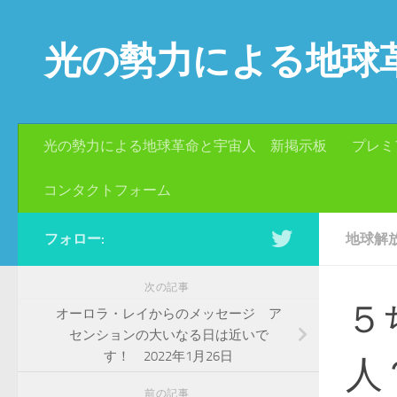
コンテンツへスキップ
光の勢力による地球
光の勢力による地球革命と宇宙人 新掲示板
プレミ
コンタクトフォーム
フォロー:
地球解
次の記事
５
オーロラ・レイからのメッセージ ア
センションの大いなる日は近いで
す！ 2022年1月26日
人
前の記事