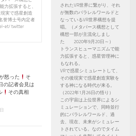
されたVR世界に繋がり、それ
で能力拡張すると、
が無数のパラレルワールドと
後現実で惑星創造
 名誉博士号内定者
なっているVR世界構想を提
t/ twitter
唱。（メタバース構想として
構想一部が主流化しまし
た 2020年9月20日～）
トランスヒューマニズムで能
力拡張すると、惑星管理神に
もなれる。
VRで惑星シミュレートして、
プが怒った
そ
15
その後現実で惑星創造実験を
6日の記者会見は
する神になる時代が来る。
ル
その真相
（2022年1月26日の悟り）
この宇宙は上位世界によるシ
ミュレーションで、同時並行
5日
的にパラレルワールド、過
去、現在、未来がシミュレー
トされている。なのでタイム