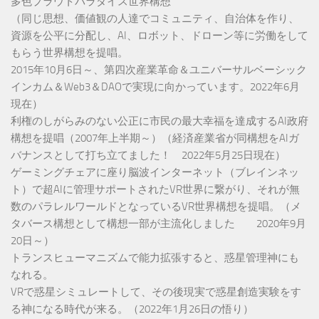
多色プラウトパラダイス世界構想
（同じ思想、価値観の人達でコミュニティ、自治体を作り、
資源を公平に分配し、AI、ロボット、ドローン等に労働をして
もらう世界構想を提唱。
2015年10月6日～、第四次産業革命＆ユニバーサルベーシック
インカム＆Web3＆DAOで実現に向かっています。2022年6月
現在）
利権のしがらみのない公正に市民の最大幸福を達成するAI政府
構想を提唱（2007年上半期～）（経済産業省が同構想をAIガ
バナンスとして打ち立てました！ 2022年5月25日現在）
ゲーミングチェアに座り脳波インターネット（ブレインネッ
ト）で超AIに管理サポートされたVR世界に繋がり、それが無
数のパラレルワールドとなっているVR世界構想を提唱。（メ
タバース構想として構想一部が主流化しました 2020年9月
20日～）
トランスヒューマニズムで能力拡張すると、惑星管理神にも
なれる。
VRで惑星シミュレートして、その後現実で惑星創造実験をす
る神になる時代が来る。（2022年1月26日の悟り）