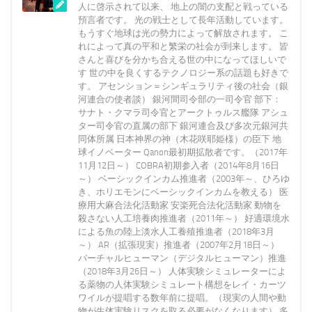
人に啓示されて以来、 地上の闇の支配と戦っている
預言者です。 光の戦士として長年活動しています。
もうすぐ地球は光の勢力によって解放されます。 こ
れによって真の平和と繁栄の社会が到来します。 皆
さんと喜びを分かち合える世の中になってほしいで
す 世の中を良くするテクノロジー系の話題も好きで
す。 アセンション＝シンギュラリティ後の社会（銀
河連合の使者談） 銀河間司令部の一司令官 部下：
サナト・クマラ司令官とアークトゥルス艦隊 アシュ
ター司令官の直属の部下 銀河連合及び多次元銀河共
同体所属 日本神界の神（木花咲耶姫様）の臣下 地
球イノベーター Qanon最初期拡散者です。（2017年
11月12日～） COBRA初期参入者（2014年8月16日
～） ベーシックインカム推進者（2003年～、ひろゆ
き、ホリエモンにベーシックインカムを教える） 医
療用大麻合法化活動家 安楽死合法化活動家 動物を
殺さない人工培養肉推進者（2011年～） 好適環境水
による魚の陸上淡水人工養殖推進者（2018年3月
～） AR（拡張現実）推進者（2007年2月18日～）
バーチャルヒューマン（デジタルヒューマン）推進
（2018年3月26日～） 人体実験シミュレーターによ
る薬物の人体実験シミュレート構想をレイ・カーツ
ワイルが提唱する数年前に提唱。（現実の人間や動
物が生体実験リスクを取る必要がなくなります） 多