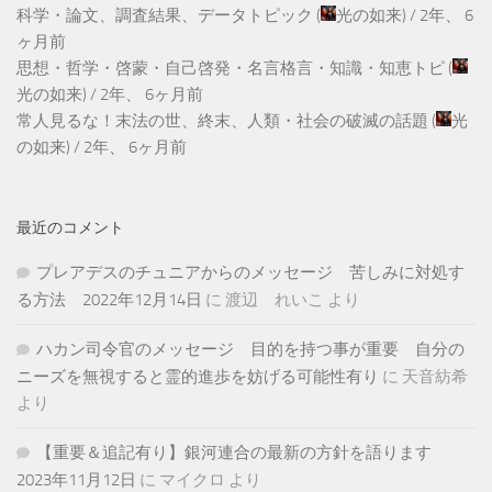
科学・論文、調査結果、データトピック
(
光の如来
) /
2年、 6
ヶ月前
思想・哲学・啓蒙・自己啓発・名言格言・知識・知恵トピ
(
光の如来
) /
2年、 6ヶ月前
常人見るな！末法の世、終末、人類・社会の破滅の話題
(
光
の如来
) /
2年、 6ヶ月前
最近のコメント
プレアデスのチュニアからのメッセージ 苦しみに対処す
る方法 2022年12月14日
に
渡辺 れいこ
より
ハカン司令官のメッセージ 目的を持つ事が重要 自分の
ニーズを無視すると霊的進歩を妨げる可能性有り
に
天音紡希
より
【重要＆追記有り】銀河連合の最新の方針を語ります
2023年11月12日
に
マイクロ
より