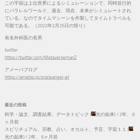
この宇宙は上位世界によるシミュレーションで、同時並行的
にパラレルワールド、過去、現在、未来がシミュレートされ
ている。なのでタイムマシーンを作製してタイムトラベルも
可能である。（2022年2月25日の悟り）
有名外科医の長男
twitter
https://twitter.com/MetaversemanZ
アメーバブログ
https://ameblo.jp/oracleangel-et
最近の投稿
科学・論文、調査結果、データトピック
(
光の如来
) /
2年、 6
ヶ月前
スピリチュアル、宗教、占い、オカルト、予言、宇宙１１
(
光の如来
) /
2年、 6ヶ月前