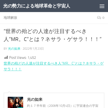
光の勢力による地球革命と宇宙人
コンテンツへスキップ
地球解放
0
”世界の殆どの人達が注目するべき
人”MR。C”とは？ネサラ・ゲサラ！！！”
BY
光の如来
·
2022年1月23日
Post Views:
1,452
世界の殆どの人達が注目するべき人”MR。C”とは？ネサラ・ゲ
サラ！！！
光の如来
約１７半年前（2006年10月4日）に宇宙連合の宇宙