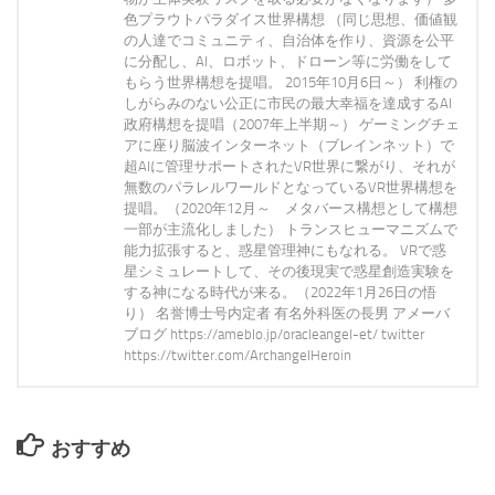
色プラウトパラダイス世界構想 （同じ思想、価値観
の人達でコミュニティ、自治体を作り、資源を公平
に分配し、AI、ロボット、ドローン等に労働をして
もらう世界構想を提唱。 2015年10月6日～） 利権の
しがらみのない公正に市民の最大幸福を達成するAI
政府構想を提唱（2007年上半期～） ゲーミングチェ
アに座り脳波インターネット（ブレインネット）で
超AIに管理サポートされたVR世界に繋がり、それが
無数のパラレルワールドとなっているVR世界構想を
提唱。（2020年12月～ メタバース構想として構想
一部が主流化しました） トランスヒューマニズムで
能力拡張すると、惑星管理神にもなれる。 VRで惑
星シミュレートして、その後現実で惑星創造実験を
する神になる時代が来る。（2022年1月26日の悟
り） 名誉博士号内定者 有名外科医の長男 アメーバ
ブログ https://ameblo.jp/oracleangel-et/ twitter
https://twitter.com/ArchangelHeroin
おすすめ