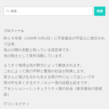
検
索:
プロフィール
約１６年前（2006年10月4日）に宇宙連合の宇宙人に啓示され
て以来、
地上の闇の支配と戦っている預言者です。
光の戦士として長年活動しています。
もうすぐ地球は光の勢力によって解放されます。
これによって真の平和と繁栄の社会が到来します。
皆さんと喜びを分かち合える世の中になってほしいです
世の中を良くするテクノロジー系の話題も好きです。
アセンション＝シンギュラリティ後の社会（銀河連合の使者
談）
ETコンタクティ