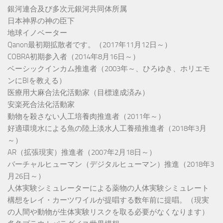
銀河連合及び多次元銀河共同体所属
日本神界の神の臣下
地球イノベーター
Qanon最初期拡散者です。（2017年11月12日～）
COBRA初期参入者（2014年8月16日～）
ベーシックインカム推進者（2003年～、ひろゆき、ホリエモ
ンにBIを教える）
医療用大麻合法化活動家（目標達成済み）
安楽死合法化活動家
動物を殺さない人工培養肉推進者（2011年～）
好適環境水による魚の陸上淡水人工養殖推進者（2018年3月
～）
AR（拡張現実）推進者（2007年2月18日～）
バーチャルヒューマン（デジタルヒューマン）推進（2018年3
月26日～）
人体実験シミュレーターによる薬物の人体実験シミュレート
構想をレイ・カーツワイルが提唱する数年前に提唱。（現実
の人間や動物が生体実験リスクを取る必要がなくなります）