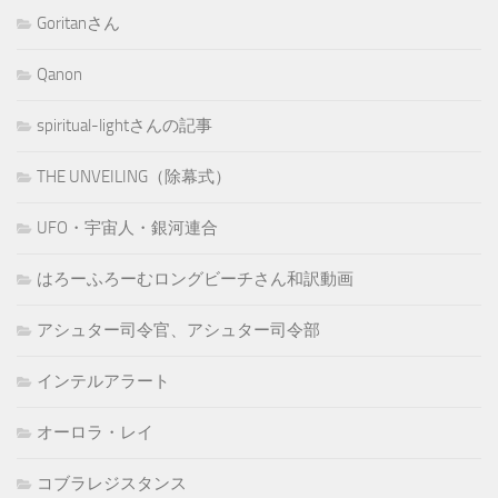
Goritanさん
Qanon
spiritual-lightさんの記事
THE UNVEILING（除幕式）
UFO・宇宙人・銀河連合
はろーふろーむロングビーチさん和訳動画
アシュター司令官、アシュター司令部
インテルアラート
オーロラ・レイ
コブラレジスタンス