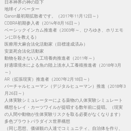
日本神界の神の臣下
地球イノベーター
Qanon最初期拡散者です。（2017年11月12日～）
COBRA初期参入者（2014年8月16日～）
ベーシックインカム推進者（2003年～、ひろゆき、ホリエモ
ンにBIを教える）
医療用大麻合法化活動家（目標達成済み）
安楽死合法化活動家
動物を殺さない人工培養肉推進者（2011年～）
好適環境水による魚の陸上淡水人工養殖推進者（2018年3月
～）
AR（拡張現実）推進者（2007年2月18日～）
バーチャルヒューマン（デジタルヒューマン）推進（2018年3
月26日～）
人体実験シミュレーターによる薬物の人体実験シミュレート
構想をレイ・カーツワイルが提唱する数年前に提唱。（現実
の人間や動物が生体実験リスクを取る必要がなくなります）
多色プラウトパラダイス世界構想
（同じ思想、価値観の人達でコミュニティ、自治体を作り、