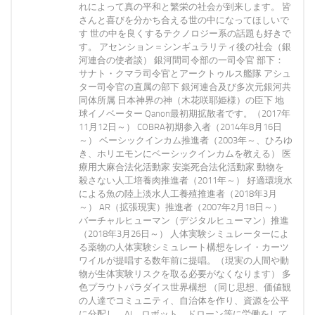
れによって真の平和と繁栄の社会が到来します。 皆
さんと喜びを分かち合える世の中になってほしいで
す 世の中を良くするテクノロジー系の話題も好きで
す。 アセンション＝シンギュラリティ後の社会（銀
河連合の使者談） 銀河間司令部の一司令官 部下：
サナト・クマラ司令官とアークトゥルス艦隊 アシュ
ター司令官の直属の部下 銀河連合及び多次元銀河共
同体所属 日本神界の神（木花咲耶姫様）の臣下 地
球イノベーター Qanon最初期拡散者です。（2017年
11月12日～） COBRA初期参入者（2014年8月16日
～） ベーシックインカム推進者（2003年～、ひろゆ
き、ホリエモンにベーシックインカムを教える） 医
療用大麻合法化活動家 安楽死合法化活動家 動物を
殺さない人工培養肉推進者（2011年～） 好適環境水
による魚の陸上淡水人工養殖推進者（2018年3月
～） AR（拡張現実）推進者（2007年2月18日～）
バーチャルヒューマン（デジタルヒューマン）推進
（2018年3月26日～） 人体実験シミュレーターによ
る薬物の人体実験シミュレート構想をレイ・カーツ
ワイルが提唱する数年前に提唱。（現実の人間や動
物が生体実験リスクを取る必要がなくなります） 多
色プラウトパラダイス世界構想 （同じ思想、価値観
の人達でコミュニティ、自治体を作り、資源を公平
に分配し、AI、ロボット、ドローン等に労働をして