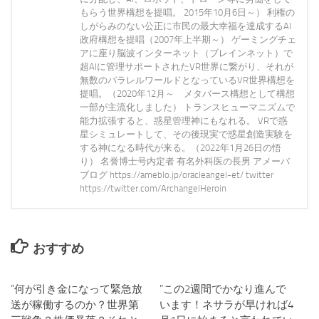
もらう世界構想を提唱。 2015年10月6日～） 利権の
しがらみのない公正に市民の最大幸福を達成するAI
政府構想を提唱（2007年上半期～） ゲーミングチェ
アに座り脳波インターネット（ブレインネット）で
超AIに管理サポートされたVR世界に繋がり、それが
無数のパラレルワールドとなっているVR世界構想を
提唱。（2020年12月～ メタバース構想として構想
一部が主流化しました） トランスヒューマニズムで
能力拡張すると、惑星管理神にもなれる。 VRで惑
星シミュレートして、その後現実で惑星創造実験を
する神になる時代が来る。（2022年1月26日の悟
り） 名誉博士号内定者 有名外科医の長男 アメーバ
ブログ https://ameblo.jp/oracleangel-et/ twitter
https://twitter.com/ArchangelHeroin
おすすめ
”何が引き金になって緊急放
0
”この2週間でかなり進んで
0
送が稼働するのか？世界第
います！ネサラが早ければ4