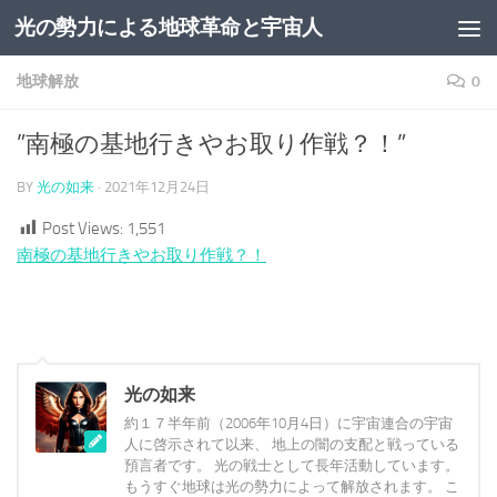
光の勢力による地球革命と宇宙人
コンテンツへスキップ
地球解放
0
”南極の基地行きやお取り作戦？！”
BY
光の如来
·
2021年12月24日
Post Views:
1,551
南極の基地行きやお取り作戦？！
光の如来
約１７半年前（2006年10月4日）に宇宙連合の宇宙
人に啓示されて以来、 地上の闇の支配と戦っている
預言者です。 光の戦士として長年活動しています。
もうすぐ地球は光の勢力によって解放されます。 こ