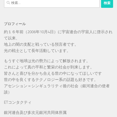
検
索:
プロフィール
約１６年前（2006年10月4日）に宇宙連合の宇宙人に啓示され
て以来、
地上の闇の支配と戦っている預言者です。
光の戦士として長年活動しています。
もうすぐ地球は光の勢力によって解放されます。
これによって真の平和と繁栄の社会が到来します。
皆さんと喜びを分かち合える世の中になってほしいです
世の中を良くするテクノロジー系の話題も好きです。
アセンション＝シンギュラリティ後の社会（銀河連合の使者
談）
ETコンタクティ
銀河連合及び多次元銀河共同体所属