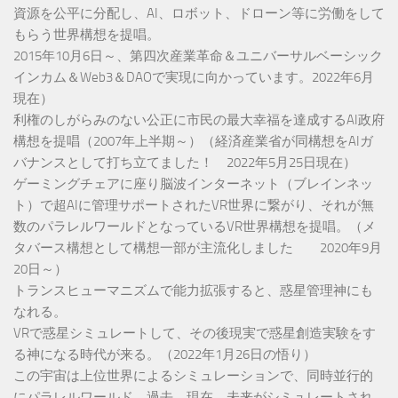
資源を公平に分配し、AI、ロボット、ドローン等に労働をして
もらう世界構想を提唱。
2015年10月6日～、第四次産業革命＆ユニバーサルベーシック
インカム＆Web3＆DAOで実現に向かっています。2022年6月
現在）
利権のしがらみのない公正に市民の最大幸福を達成するAI政府
構想を提唱（2007年上半期～）（経済産業省が同構想をAIガ
バナンスとして打ち立てました！ 2022年5月25日現在）
ゲーミングチェアに座り脳波インターネット（ブレインネッ
ト）で超AIに管理サポートされたVR世界に繋がり、それが無
数のパラレルワールドとなっているVR世界構想を提唱。（メ
タバース構想として構想一部が主流化しました 2020年9月
20日～）
トランスヒューマニズムで能力拡張すると、惑星管理神にも
なれる。
VRで惑星シミュレートして、その後現実で惑星創造実験をす
る神になる時代が来る。（2022年1月26日の悟り）
この宇宙は上位世界によるシミュレーションで、同時並行的
にパラレルワールド、過去、現在、未来がシミュレートされ