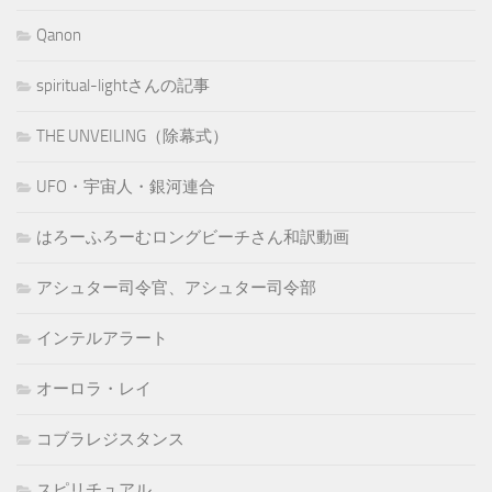
Qanon
spiritual-lightさんの記事
THE UNVEILING（除幕式）
UFO・宇宙人・銀河連合
はろーふろーむロングビーチさん和訳動画
アシュター司令官、アシュター司令部
インテルアラート
オーロラ・レイ
コブラレジスタンス
スピリチュアル