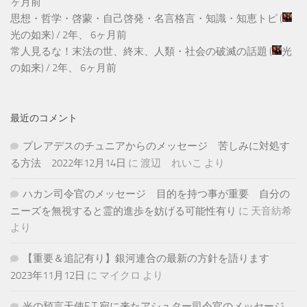
ヶ月前
思想・哲学・啓蒙・自己啓発・名言格言・知識・知恵トピ
(
光の如来
) /
2年、 6ヶ月前
常人見るな！末法の世、終末、人類・社会の破滅の話題
(
光
の如来
) /
2年、 6ヶ月前
最近のコメント
プレアデスのチュニアからのメッセージ 苦しみに対処す
る方法 2022年12月14日
に
渡辺 れいこ
より
ハカン司令官のメッセージ 目的を持つ事が重要 自分の
ニーズを無視すると霊的進歩を妨げる可能性有り
に
天音紡希
より
【重要＆追記有り】銀河連合の最新の方針を語ります
2023年11月12日
に
マイクロ
より
光の預言天使E.T.宛に来たアシュター司令官のメッセージ