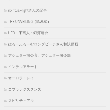
spiritual-lightさんの記事
THE UNVEILING（除幕式）
UFO・宇宙人・銀河連合
はろーふろーむロングビーチさん和訳動画
アシュター司令官、アシュター司令部
インテルアラート
オーロラ・レイ
コブラレジスタンス
スピリチュアル