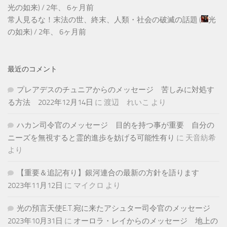
光の如来
) /
2年、 6ヶ月前
常人見るな！末法の世、終末、人類・社会の破滅の話題
(
光
の如来
) /
2年、 6ヶ月前
最近のコメント
プレアデスのチュニアからのメッセージ 苦しみに対処す
る方法 2022年12月14日
に
渡辺 れいこ
より
ハカン司令官のメッセージ 目的を持つ事が重要 自分の
ニーズを無視すると霊的進歩を妨げる可能性有り
に
天音紡希
より
【重要＆追記有り】銀河連合の最新の方針を語ります
2023年11月12日
に
マイクロ
より
光の預言天使E.T.宛に来たアシュター司令官のメッセージ
2023年10月31日
に
オーロラ・レイからのメッセージ 地上の