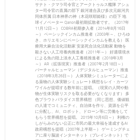
サナト・クマラ司令官とアークトゥルス艦隊 アシュ
ター司令官の直属の部下 銀河連合及び多次元銀河共
同体所属 日本神界の神（木花咲耶姫様）の臣下 地
球イノベーター Qanon最初期拡散者です。（2017年
11月12日～） COBRA初期参入者（2014年8月16日
～） ベーシックインカム推進者（2003年～、ひろゆ
き、ホリエモンにベーシックインカムを教える） 医
療用大麻合法化活動家 安楽死合法化活動家 動物を
殺さない人工培養肉推進者（2011年～） 好適環境水
による魚の陸上淡水人工養殖推進者（2018年3月
～） AR（拡張現実）推進者（2007年2月18日～）
バーチャルヒューマン（デジタルヒューマン）推進
（2018年3月26日～） 人体実験シミュレーターによ
る薬物の人体実験シミュレート構想をレイ・カーツ
ワイルが提唱する数年前に提唱。（現実の人間や動
物が生体実験リスクを取る必要がなくなります） 多
色プラウトパラダイス世界構想 （同じ思想、価値観
の人達でコミュニティ、自治体を作り、資源を公平
に分配し、AI、ロボット、ドローン等に労働をして
もらう世界構想を提唱。 2015年10月6日～） 利権の
しがらみのない公正に市民の最大幸福を達成するAI
政府構想を提唱（2007年上半期～） ゲーミングチェ
アに座り脳波インターネット（ブレインネット）で