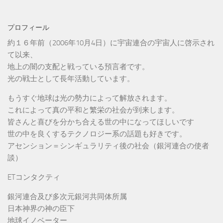
プロフィール
約１６年前（2006年10月4日）に宇宙連合の宇宙人に啓示され
て以来、
地上の闇の支配と戦っている預言者です。
光の戦士として長年活動しています。
もうすぐ地球は光の勢力によって解放されます。
これによって真の平和と繁栄の社会が到来します。
皆さんと喜びを分かち合える世の中になってほしいです
世の中を良くするテクノロジー系の話題も好きです。
アセンション＝シンギュラリティ後の社会（銀河連合の使者
談）
ETコンタクティ
銀河連合及び多次元銀河共同体所属
日本神界の神の臣下
地球イノベーター