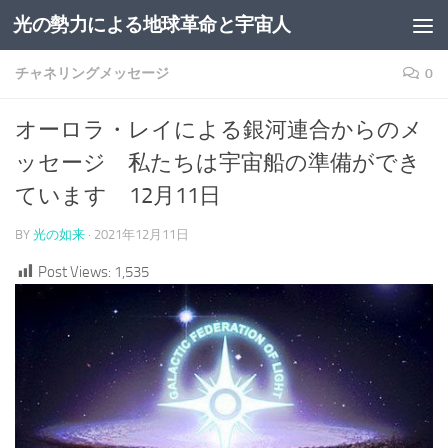
光の勢力による地球革命と宇宙人
コンテンツへスキップ
チャネリングメッセージ
0
オーロラ・レイによる銀河連合からのメ
ッセージ 私たちは宇宙船の準備ができ
ています 12月11日
BY
光の如来
·
2021年12月11日
Post Views:
1,535