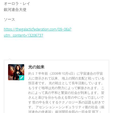
オーロラ・レイ
銀河連合大使
ソース
https://thegalacticfederation.com/09-06a?
utm_content=13206737
光の如来
約１７半年前（2006年10月4日）に宇宙連合の宇宙
人に啓示されて以来、 地上の闇の支配と戦っている
預言者です。 光の戦士として長年活動しています。
もうすぐ地球は光の勢力によって解放されます。 こ
れによって真の平和と繁栄の社会が到来します。 皆
さんと喜びを分かち合える世の中になってほしいで
す 世の中を良くするテクノロジー系の話題も好きで
す。 アセンション＝シンギュラリティ後の社会（銀
河連合の使者談） 銀河間司令部の一司令官 部下：