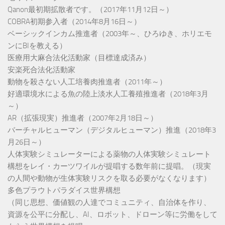
Qanon最初期拡散者です。（2017年11月12日～）
COBRA初期参入者（2014年8月16日～）
ベーシックインカム推進者（2003年～、ひろゆき、ホリエモ
ンにBIを教える）
医療用大麻合法化活動家（目標達成済み）
安楽死合法化活動家
動物を殺さない人工培養肉推進者（2011年～）
好適環境水による魚の陸上淡水人工養殖推進者（2018年3月
～）
AR（拡張現実）推進者（2007年2月18日～）
バーチャルヒューマン（デジタルヒューマン）推進（2018年3
月26日～）
人体実験シミュレーターによる薬物の人体実験シミュレート
構想をレイ・カーツワイルが提唱する数年前に提唱。（現実
の人間や動物が生体実験リスクを取る必要がなくなります）
多色プラウトパラダイス世界構想
（同じ思想、価値観の人達でコミュニティ、自治体を作り、
資源を公平に分配し、AI、ロボット、ドローン等に労働をして