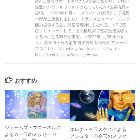
超AIに管理サポートされたVR世界に繋がり、それが
無数のパラレルワールドとなっているVR世界構想を
提唱。（2020年12月～ メタバース構想として構想
一部が主流化しました） トランスヒューマニズムで
能力拡張すると、惑星管理神にもなれる。 VRで惑
星シミュレートして、その後現実で惑星創造実験を
する神になる時代が来る。（2022年1月26日の悟
り） 名誉博士号内定者 有名外科医の長男 アメーバ
ブログ https://ameblo.jp/oracleangel-et/ twitter
https://twitter.com/ArchangelHeroin
おすすめ
0
0
ジェームズ・マコーネルに
エレナ・ベラスケスによる
よるカーラのメッセージ
アシュター司令官のメッセ