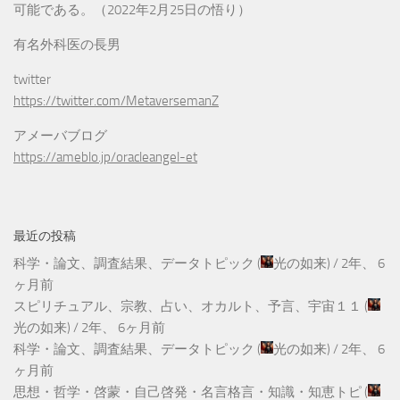
可能である。（2022年2月25日の悟り）
有名外科医の長男
twitter
https://twitter.com/MetaversemanZ
アメーバブログ
https://ameblo.jp/oracleangel-et
最近の投稿
科学・論文、調査結果、データトピック
(
光の如来
) /
2年、 6
ヶ月前
スピリチュアル、宗教、占い、オカルト、予言、宇宙１１
(
光の如来
) /
2年、 6ヶ月前
科学・論文、調査結果、データトピック
(
光の如来
) /
2年、 6
ヶ月前
思想・哲学・啓蒙・自己啓発・名言格言・知識・知恵トピ
(