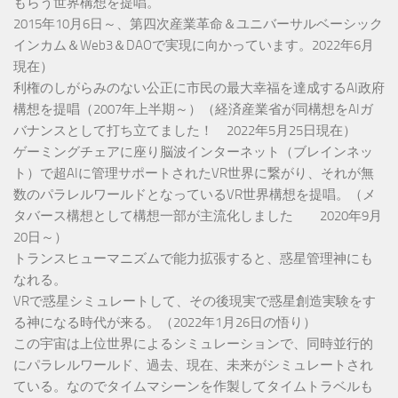
もらう世界構想を提唱。
2015年10月6日～、第四次産業革命＆ユニバーサルベーシック
インカム＆Web3＆DAOで実現に向かっています。2022年6月
現在）
利権のしがらみのない公正に市民の最大幸福を達成するAI政府
構想を提唱（2007年上半期～）（経済産業省が同構想をAIガ
バナンスとして打ち立てました！ 2022年5月25日現在）
ゲーミングチェアに座り脳波インターネット（ブレインネッ
ト）で超AIに管理サポートされたVR世界に繋がり、それが無
数のパラレルワールドとなっているVR世界構想を提唱。（メ
タバース構想として構想一部が主流化しました 2020年9月
20日～）
トランスヒューマニズムで能力拡張すると、惑星管理神にも
なれる。
VRで惑星シミュレートして、その後現実で惑星創造実験をす
る神になる時代が来る。（2022年1月26日の悟り）
この宇宙は上位世界によるシミュレーションで、同時並行的
にパラレルワールド、過去、現在、未来がシミュレートされ
ている。なのでタイムマシーンを作製してタイムトラベルも