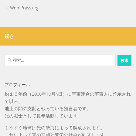
WordPress.org
続き
検
索:
プロフィール
約１６年前（2006年10月4日）に宇宙連合の宇宙人に啓示され
て以来、
地上の闇の支配と戦っている預言者です。
光の戦士として長年活動しています。
もうすぐ地球は光の勢力によって解放されます。
これによって真の平和と繁栄の社会が到来します。