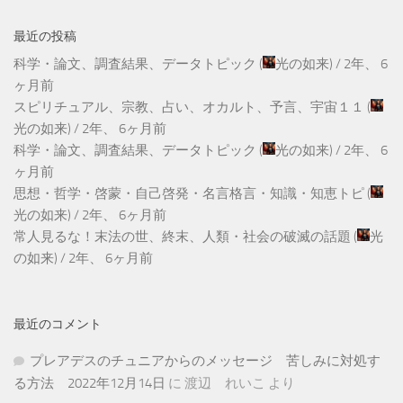
最近の投稿
科学・論文、調査結果、データトピック
(
光の如来
) /
2年、 6
ヶ月前
スピリチュアル、宗教、占い、オカルト、予言、宇宙１１
(
光の如来
) /
2年、 6ヶ月前
科学・論文、調査結果、データトピック
(
光の如来
) /
2年、 6
ヶ月前
思想・哲学・啓蒙・自己啓発・名言格言・知識・知恵トピ
(
光の如来
) /
2年、 6ヶ月前
常人見るな！末法の世、終末、人類・社会の破滅の話題
(
光
の如来
) /
2年、 6ヶ月前
最近のコメント
プレアデスのチュニアからのメッセージ 苦しみに対処す
る方法 2022年12月14日
に
渡辺 れいこ
より