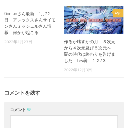
Goritanさん最新 1月22
0
0
日 アレックスさんサイモ
ンさんミッシェルさん情
報 何かが起こる
作るか壊すかの月 ３次元
2022年1月23日
から４次元及び５次元へ
闇の時代は終わりを告げま
した Lev著 １２/３
2022年12月3日
コメントを残す
コメント
※