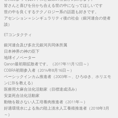
皆さんと喜びを分かち合える世の中になってほしいです
世の中を良くするテクノロジー系の話題も好きです。
アセンション＝シンギュラリティ後の社会（銀河連合の使者
談）
ETコンタクティ
銀河連合及び多次元銀河共同体所属
日本神界の神の臣下
地球イノベーター
Qanon最初期拡散者です。（2017年11月12日～）
COBRA初期参入者（2014年8月16日～）
ベーシックインカム推進者（2003年～、ひろゆき、ホリエモ
ンにBIを教える）
医療用大麻合法化活動家（目標達成済み）
安楽死合法化活動家
動物を殺さない人工培養肉推進者（2011年～）
好適環境水による魚の陸上淡水人工養殖推進者（2018年3月
～）