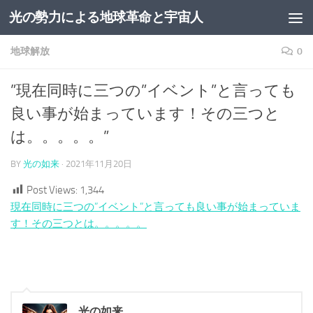
光の勢力による地球革命と宇宙人
コンテンツへスキップ
地球解放
0
”現在同時に三つの”イベント”と言っても
良い事が始まっています！その三つと
は。。。。。”
BY
光の如来
·
2021年11月20日
Post Views:
1,344
現在同時に三つの”イベント”と言っても良い事が始まっていま
す！その三つとは。。。。。
光の如来