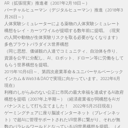
AR（拡張現実）推進者（2007年2月18日～）
バーチャルヒューマン（デジタルヒューマン）推進（2018年3
月26日～）
人体実験シミュレーターによる薬物の人体実験シミュレート
構想をレイ・カーツワイルが提唱する数年前に提唱。（現実
の人間や動物が生体実験リスクを取る必要がなくなります）
多色プラウトパラダイス世界構想
（同じ思想、価値観の人達でコミュニティ、自治体を作り、
資源を公平に分配し、AI、ロボット、ドローン等に労働をして
もらう世界構想を提唱。
2015年10月6日～、第四次産業革命＆ユニバーサルベーシック
インカム＆Web3＆DAOで実現に向かっています。2022年6月
現在）
利権のしがらみのない公正に市民の最大幸福を達成するAI政府
構想を提唱（2007年上半期～）（経済産業省が同構想をAIガ
バナンスとして打ち立てました！ 2022年5月25日現在）
ゲーミングチェアに座り脳波インターネット（ブレインネッ
ト）で超AIに管理サポートされたVR世界に繋がり、それが無
数のパラレルワールドとなっているVR世界構想を提唱。（メ