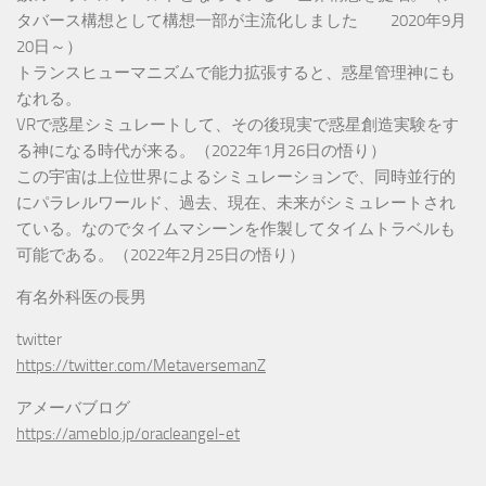
タバース構想として構想一部が主流化しました 2020年9月
20日～）
トランスヒューマニズムで能力拡張すると、惑星管理神にも
なれる。
VRで惑星シミュレートして、その後現実で惑星創造実験をす
る神になる時代が来る。（2022年1月26日の悟り）
この宇宙は上位世界によるシミュレーションで、同時並行的
にパラレルワールド、過去、現在、未来がシミュレートされ
ている。なのでタイムマシーンを作製してタイムトラベルも
可能である。（2022年2月25日の悟り）
有名外科医の長男
twitter
https://twitter.com/MetaversemanZ
アメーバブログ
https://ameblo.jp/oracleangel-et