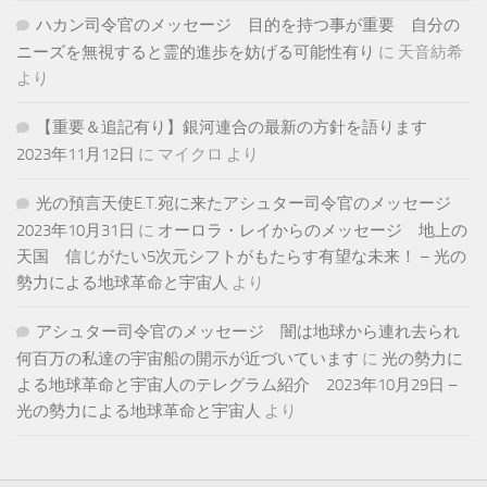
ハカン司令官のメッセージ 目的を持つ事が重要 自分の
ニーズを無視すると霊的進歩を妨げる可能性有り
に
天音紡希
より
【重要＆追記有り】銀河連合の最新の方針を語ります
2023年11月12日
に
マイクロ
より
光の預言天使E.T.宛に来たアシュター司令官のメッセージ
2023年10月31日
に
オーロラ・レイからのメッセージ 地上の
天国 信じがたい5次元シフトがもたらす有望な未来！ – 光の
勢力による地球革命と宇宙人
より
アシュター司令官のメッセージ 闇は地球から連れ去られ
何百万の私達の宇宙船の開示が近づいています
に
光の勢力に
よる地球革命と宇宙人のテレグラム紹介 2023年10月29日 –
光の勢力による地球革命と宇宙人
より