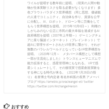
ワイルが提唱する数年前に提唱。（現実の人間や動
物が生体実験リスクを取る必要がなくなります） 多
色プラウトパラダイス世界構想 （同じ思想、価値観
の人達でコミュニティ、自治体を作り、資源を公平
に分配し、AI、ロボット、ドローン等に労働をして
もらう世界構想を提唱。 2015年10月6日～） 利権の
しがらみのない公正に市民の最大幸福を達成するAI
政府構想を提唱（2007年上半期～） ゲーミングチェ
アに座り脳波インターネット（ブレインネット）で
超AIに管理サポートされたVR世界に繋がり、それが
無数のパラレルワールドとなっているVR世界構想を
提唱。（2020年12月～ メタバース構想として構想
一部が主流化しました） トランスヒューマニズムで
能力拡張すると、惑星管理神にもなれる。 VRで惑
星シミュレートして、その後現実で惑星創造実験を
する神になる時代が来る。（2022年1月26日の悟
り） 名誉博士号内定者 有名外科医の長男 アメーバ
ブログ https://ameblo.jp/oracleangel-et/ twitter
https://twitter.com/ArchangelHeroin
おすすめ