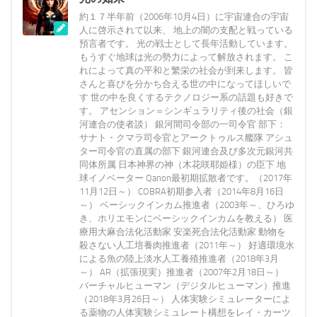
約１７半年前（2006年10月4日）に宇宙連合の宇宙
人に啓示されて以来、 地上の闇の支配と戦っている
預言者です。 光の戦士として長年活動しています。
もうすぐ地球は光の勢力によって解放されます。 こ
れによって真の平和と繁栄の社会が到来します。 皆
さんと喜びを分かち合える世の中になってほしいで
す 世の中を良くするテクノロジー系の話題も好きで
す。 アセンション＝シンギュラリティ後の社会（銀
河連合の使者談） 銀河間司令部の一司令官 部下：
サナト・クマラ司令官とアークトゥルス艦隊 アシュ
ター司令官の直属の部下 銀河連合及び多次元銀河共
同体所属 日本神界の神（木花咲耶姫様）の臣下 地
球イノベーター Qanon最初期拡散者です。（2017年
11月12日～） COBRA初期参入者（2014年8月16日
～） ベーシックインカム推進者（2003年～、ひろゆ
き、ホリエモンにベーシックインカムを教える） 医
療用大麻合法化活動家 安楽死合法化活動家 動物を
殺さない人工培養肉推進者（2011年～） 好適環境水
による魚の陸上淡水人工養殖推進者（2018年3月
～） AR（拡張現実）推進者（2007年2月18日～）
バーチャルヒューマン（デジタルヒューマン）推進
（2018年3月26日～） 人体実験シミュレーターによ
る薬物の人体実験シミュレート構想をレイ・カーツ