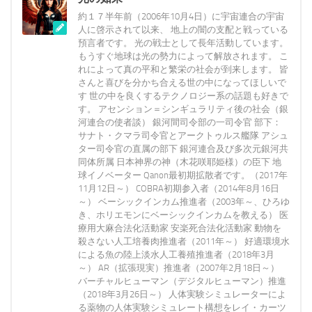
約１７半年前（2006年10月4日）に宇宙連合の宇宙
人に啓示されて以来、 地上の闇の支配と戦っている
預言者です。 光の戦士として長年活動しています。
もうすぐ地球は光の勢力によって解放されます。 こ
れによって真の平和と繁栄の社会が到来します。 皆
さんと喜びを分かち合える世の中になってほしいで
す 世の中を良くするテクノロジー系の話題も好きで
す。 アセンション＝シンギュラリティ後の社会（銀
河連合の使者談） 銀河間司令部の一司令官 部下：
サナト・クマラ司令官とアークトゥルス艦隊 アシュ
ター司令官の直属の部下 銀河連合及び多次元銀河共
同体所属 日本神界の神（木花咲耶姫様）の臣下 地
球イノベーター Qanon最初期拡散者です。（2017年
11月12日～） COBRA初期参入者（2014年8月16日
～） ベーシックインカム推進者（2003年～、ひろゆ
き、ホリエモンにベーシックインカムを教える） 医
療用大麻合法化活動家 安楽死合法化活動家 動物を
殺さない人工培養肉推進者（2011年～） 好適環境水
による魚の陸上淡水人工養殖推進者（2018年3月
～） AR（拡張現実）推進者（2007年2月18日～）
バーチャルヒューマン（デジタルヒューマン）推進
（2018年3月26日～） 人体実験シミュレーターによ
る薬物の人体実験シミュレート構想をレイ・カーツ