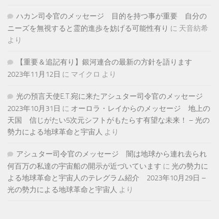
ハカン司令官のメッセージ 目的を持つ事が重要 自分の
ニーズを無視すると霊的進歩を妨げる可能性有り
に
天音紡希
より
【重要＆追記有り】銀河連合の最新の方針を語ります
2023年11月12日
に
マイクロ
より
光の預言天使E.T.宛に来たアシュター司令官のメッセージ
2023年10月31日
に
オーロラ・レイからのメッセージ 地上の
天国 信じがたい5次元シフトがもたらす有望な未来！ – 光の
勢力による地球革命と宇宙人
より
アシュター司令官のメッセージ 闇は地球から連れ去られ
何百万の私達の宇宙船の開示が近づいています
に
光の勢力に
よる地球革命と宇宙人のテレグラム紹介 2023年10月29日 –
光の勢力による地球革命と宇宙人
より