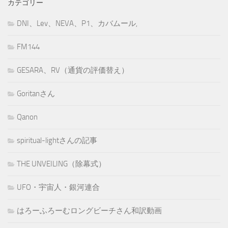
カテゴリー
DNI、Lev、NEVA、P1、カバムール,
FM144
GESARA、RV（通貨の評価替え）
Goritanさん
Qanon
spiritual-lightさんの記事
THE UNVEILING（除幕式）
UFO・宇宙人・銀河連合
はろーふろーむロングビーチさん和訳動画