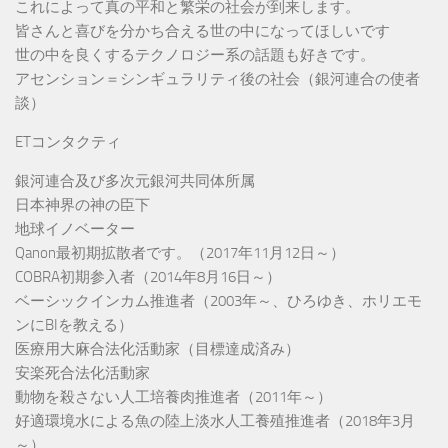
これによって真の平和と繁栄の社会が到来します。
皆さんと喜びを分かち合える世の中になってほしいです
世の中を良くするテクノロジー系の話題も好きです。
アセンション＝シンギュラリティ後の社会（銀河連合の使者
談）
ETコンタクティ
銀河連合及び多次元銀河共同体所属
日本神界の神の臣下
地球イノベーター
Qanon最初期拡散者です。（2017年11月12日～）
COBRA初期参入者（2014年8月16日～）
ベーシックインカム推進者（2003年～、ひろゆき、ホリエモ
ンにBIを教える）
医療用大麻合法化活動家（目標達成済み）
安楽死合法化活動家
動物を殺さない人工培養肉推進者（2011年～）
好適環境水による魚の陸上淡水人工養殖推進者（2018年3月
～）