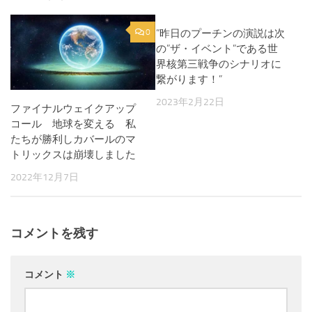
0
”昨日のプーチンの演説は次
0
の”ザ・イベント”である世
界核第三戦争のシナリオに
繋がります！”
2023年2月22日
ファイナルウェイクアップ
コール 地球を変える 私
たちが勝利しカバールのマ
トリックスは崩壊しました
2022年12月7日
コメントを残す
コメント
※