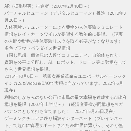
AR（拡張現実）推進者（2007年2月18日～）
バーチャルヒューマン（デジタルヒューマン）推進（2018年3
月26日～）
人体実験シミュレーターによる薬物の人体実験シミュレート
構想をレイ・カーツワイルが提唱する数年前に提唱。（現実
の人間や動物が生体実験リスクを取る必要がなくなります）
多色プラウトパラダイス世界構想
（同じ思想、価値観の人達でコミュニティ、自治体を作り、
資源を公平に分配し、AI、ロボット、ドローン等に労働をして
もらう世界構想を提唱。
2015年10月6日～、第四次産業革命＆ユニバーサルベーシック
インカム＆Web3＆DAOで実現に向かっています。2022年6月
現在）
利権のしがらみのない公正に市民の最大幸福を達成するAI政府
構想を提唱（2007年上半期～）（経済産業省が同構想をAIガ
バナンスとして打ち立てました！ 2022年5月25日現在）
ゲーミングチェアに座り脳波インターネット（ブレインネッ
ト）で超AIに管理サポートされたVR世界に繋がり、それが無