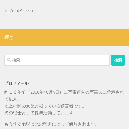
WordPress.org
続き
検
索:
プロフィール
約１６年前（2006年10月4日）に宇宙連合の宇宙人に啓示され
て以来、
地上の闇の支配と戦っている預言者です。
光の戦士として長年活動しています。
もうすぐ地球は光の勢力によって解放されます。