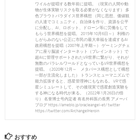
ワイルが提唱する数年前に提唱。（現実の人間や動
物が生体実験リスクを取る必要がなくなります） 多
色プラウトパラダイス世界構想 （同じ思想、価値観
の人達でコミュニティ、自治体を作り、資源を公平
に分配し、AI、ロボット、ドローン等に労働をして
もらう世界構想を提唱。 2015年10月6日～） 利権の
しがらみのない公正に市民の最大幸福を達成するAI
政府構想を提唱（2007年上半期～） ゲーミングチェ
アに座り脳波インターネット（ブレインネット）で
超AIに管理サポートされたVR世界に繋がり、それが
無数のパラレルワールドとなっているVR世界構想を
提唱。（2020年12月～ メタバース構想として構想
一部が主流化しました） トランスヒューマニズムで
能力拡張すると、惑星管理神にもなれる。 VRで惑
星シミュレートして、その後現実で惑星創造実験を
する神になる時代が来る。（2022年1月26日の悟
り） 名誉博士号内定者 有名外科医の長男 アメーバ
ブログ https://ameblo.jp/oracleangel-et/ twitter
https://twitter.com/ArchangelHeroin
おすすめ