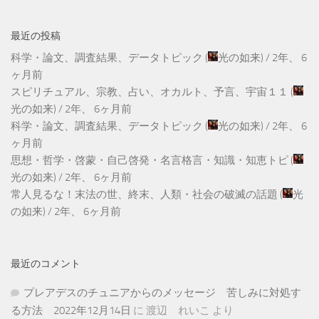
最近の投稿
科学・論文、調査結果、データトピック
(
光の如来
) /
2年、 6
ヶ月前
スピリチュアル、宗教、占い、オカルト、予言、宇宙１１
(
光の如来
) /
2年、 6ヶ月前
科学・論文、調査結果、データトピック
(
光の如来
) /
2年、 6
ヶ月前
思想・哲学・啓蒙・自己啓発・名言格言・知識・知恵トピ
(
光の如来
) /
2年、 6ヶ月前
常人見るな！末法の世、終末、人類・社会の破滅の話題
(
光
の如来
) /
2年、 6ヶ月前
最近のコメント
プレアデスのチュニアからのメッセージ 苦しみに対処す
る方法 2022年12月14日
に
渡辺 れいこ
より