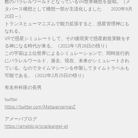
数のパラレルワールドとなっているVR世界構想を提唱。（メ
タバース構想として構想一部が主流化しました 2020年9月
20日～）
トランスヒューマニズムで能力拡張すると、惑星管理神にも
なれる。
VRで惑星シミュレートして、その後現実で惑星創造実験をす
る神になる時代が来る。（2022年1月26日の悟り）
この宇宙は上位世界によるシミュレーションで、同時並行的
にパラレルワールド、過去、現在、未来がシミュレートされ
ている。なのでタイムマシーンを作製してタイムトラベルも
可能である。（2022年2月25日の悟り）
有名外科医の長男
twitter
https://twitter.com/MetaversemanZ
アメーバブログ
https://ameblo.jp/oracleangel-et