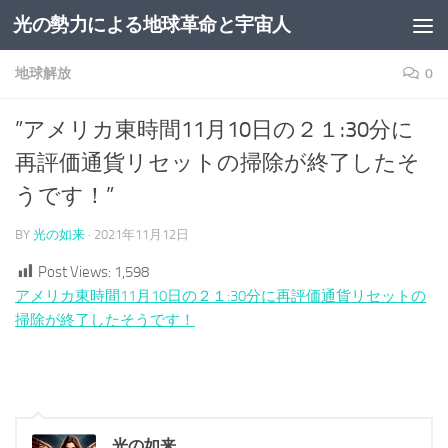
光の勢力による地球革命と宇宙人
コンテンツへスキップ
地球解放
0
”アメリカ東時間11月10日の２１:30分に
再評価通貨リセットの掃除が終了したそ
うです！”
BY
光の如来
·
2021年11月12日
Post Views:
1,598
アメリカ東時間11月10日の２１:30分に再評価通貨リセットの
掃除が終了したそうです！
光の如来