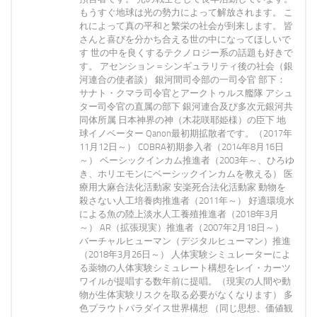
もうすぐ地球は光の勢力によって解放されます。 こ
れによって真の平和と繁栄の社会が到来します。 皆
さんと喜びを分かち合える世の中になってほしいで
す 世の中を良くするテクノロジー系の話題も好きで
す。 アセンション＝シンギュラリティ後の社会（銀
河連合の使者談） 銀河間司令部の一司令官 部下：
サナト・クマラ司令官とアークトゥルス艦隊 アシュ
ター司令官の直属の部下 銀河連合及び多次元銀河共
同体所属 日本神界の神（木花咲耶姫様）の臣下 地
球イノベーター Qanon最初期拡散者です。（2017年
11月12日～） COBRA初期参入者（2014年8月16日
～） ベーシックインカム推進者（2003年～、ひろゆ
き、ホリエモンにベーシックインカムを教える） 医
療用大麻合法化活動家 安楽死合法化活動家 動物を
殺さない人工培養肉推進者（2011年～） 好適環境水
による魚の陸上淡水人工養殖推進者（2018年3月
～） AR（拡張現実）推進者（2007年2月18日～）
バーチャルヒューマン（デジタルヒューマン）推進
（2018年3月26日～） 人体実験シミュレーターによ
る薬物の人体実験シミュレート構想をレイ・カーツ
ワイルが提唱する数年前に提唱。（現実の人間や動
物が生体実験リスクを取る必要がなくなります） 多
色プラウトパラダイス世界構想 （同じ思想、価値観