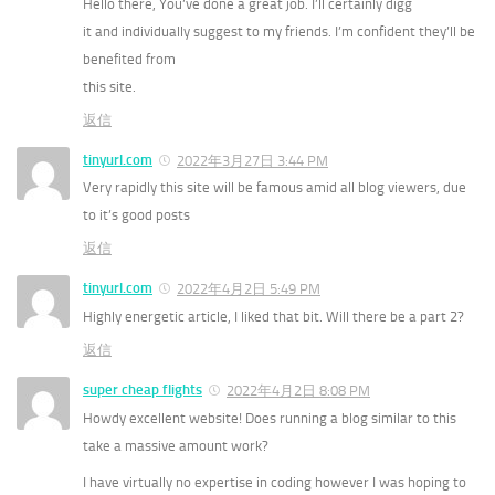
Hello there, You’ve done a great job. I’ll certainly digg
it and individually suggest to my friends. I’m confident they’ll be
benefited from
this site.
返信
tinyurl.com
2022年3月27日 3:44 PM
Very rapidly this site will be famous amid all blog viewers, due
to it’s good posts
返信
tinyurl.com
2022年4月2日 5:49 PM
Highly energetic article, I liked that bit. Will there be a part 2?
返信
super cheap flights
2022年4月2日 8:08 PM
Howdy excellent website! Does running a blog similar to this
take a massive amount work?
I have virtually no expertise in coding however I was hoping to