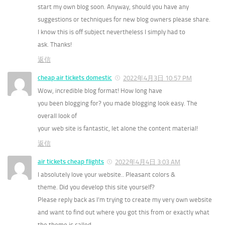
start my own blog soon. Anyway, should you have any
suggestions or techniques for new blog owners please share.
I know this is off subject nevertheless I simply had to
ask. Thanks!
返信
cheap air tickets domestic
2022年4月3日 10:57 PM
Wow, incredible blog format! How long have
you been blogging for? you made blogging look easy. The
overall look of
your web site is fantastic, let alone the content material!
返信
air tickets cheap flights
2022年4月4日 3:03 AM
I absolutely love your website.. Pleasant colors &
theme. Did you develop this site yourself?
Please reply back as I’m trying to create my very own website
and want to find out where you got this from or exactly what
the theme is called.