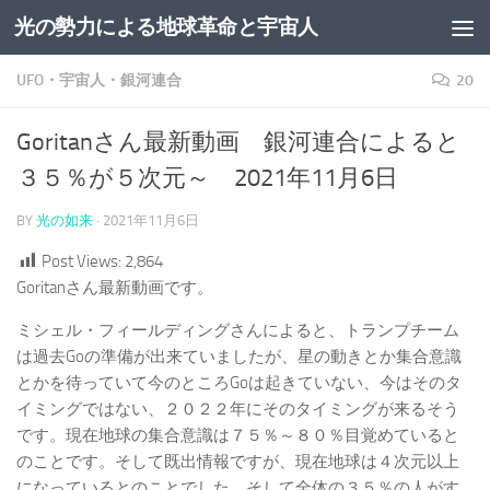
光の勢力による地球革命と宇宙人
コンテンツへスキップ
UFO・宇宙人・銀河連合
20
Goritanさん最新動画 銀河連合によると
３５％が５次元～ 2021年11月6日
BY
光の如来
·
2021年11月6日
Post Views:
2,864
Goritanさん最新動画です。
ミシェル・フィールディングさんによると、トランプチーム
は過去Goの準備が出来ていましたが、星の動きとか集合意識
とかを待っていて今のところGoは起きていない、今はそのタ
イミングではない、２０２２年にそのタイミングが来るそう
です。現在地球の集合意識は７５％～８０％目覚めていると
のことです。そして既出情報ですが、現在地球は４次元以上
になっているとのことでした。そして全体の３５％の人がす