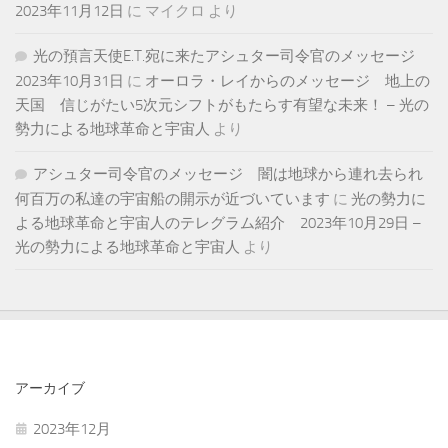
2023年11月12日
に
マイクロ
より
光の預言天使E.T.宛に来たアシュター司令官のメッセージ
2023年10月31日
に
オーロラ・レイからのメッセージ 地上の
天国 信じがたい5次元シフトがもたらす有望な未来！ – 光の
勢力による地球革命と宇宙人
より
アシュター司令官のメッセージ 闇は地球から連れ去られ
何百万の私達の宇宙船の開示が近づいています
に
光の勢力に
よる地球革命と宇宙人のテレグラム紹介 2023年10月29日 –
光の勢力による地球革命と宇宙人
より
アーカイブ
2023年12月