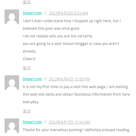
返信
tinyurl.com
2022年6月6日 8:22 AM
I don’t even understand how I stopped up right here, but I
believed this post was once good.
I do not realize who you are but certainly
you are going to a well-known blogger in case you aren’t
already.
Cheers!
返信
tinyurl.com
2022年6月6日 12:55 PM
It is not my first time to pay a visit this web page, i am visiting
this web site dailly and obtain fastidious information from here
everyday.
返信
tinyurl.com
2022年6月7日 12:40 AM
Thanks for your marvelous posting! I definitely enjoyed reading