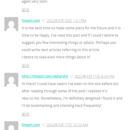
again very soon.
返信
tinyurl.com
2022年5月10日 1:41 PM
It is the best time to make some plans for the future and it is
time to be happy. I’ve read this post and if I could I desire to
suggest you few interesting things or advice. Perhaps you
could write next articles referring to this article.
I desire to read even more things about it!
返信
http://tinyurl.com/y6hqrsh5
2022年5月11日 9:45 PM
Hi there! I could have sworn I’ve been to this site before but
after reading through some of the post I realized it’s
new to me. Nonetheless, I’m definitely delighted I found it and
I’ll be bookmarking and checking back frequently!
返信
tinyurl.com
2022年5月17日 12:22 AM