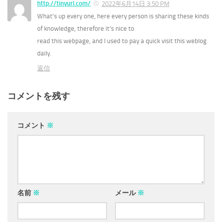
http://tinyurl.com/
2022年6月14日 3:50 PM
What’s up every one, here every person is sharing these kinds
of knowledge, therefore it’s nice to
read this webpage, and I used to pay a quick visit this weblog
daily.
返信
コメントを残す
コメント
※
名前
※
メール
※