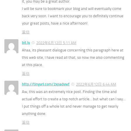
it, you may be a great author.
I will be sure to bookmark your blog and will eventually come
back very soon. I want to encourage you to definitely continue
your great posts, have a nice afternoon!
返信
bit.ly
2022年6月12日 5:11 AM
Ahaa, its pleasant dialogue concerning this paragraph here at
this web site, I have read all that, so now me also commenting
at this place.
返信
http://tinyurl.com/2xpadvwf
2022年6月12日 6:44 AM
Aw, this was an extremely nice post. Finding the time and
actual effort to create a top notch article… but what can I say…
I put things off a whole lot and never manage to get nearly
anything done.
返信