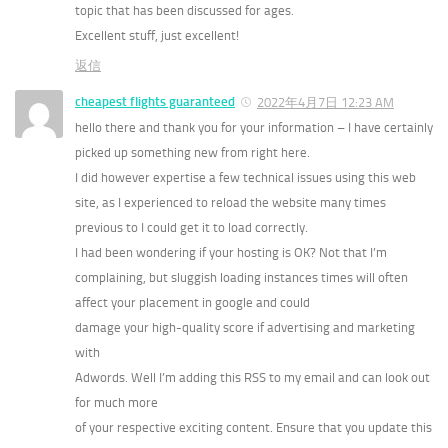
topic that has been discussed for ages.
Excellent stuff, just excellent!
返信
cheapest flights guaranteed
2022年4月7日 12:23 AM
hello there and thank you for your information – I have certainly
picked up something new from right here.
I did however expertise a few technical issues using this web
site, as I experienced to reload the website many times
previous to I could get it to load correctly.
I had been wondering if your hosting is OK? Not that I’m
complaining, but sluggish loading instances times will often
affect your placement in google and could
damage your high-quality score if advertising and marketing
with
Adwords. Well I’m adding this RSS to my email and can look out
for much more
of your respective exciting content. Ensure that you update this