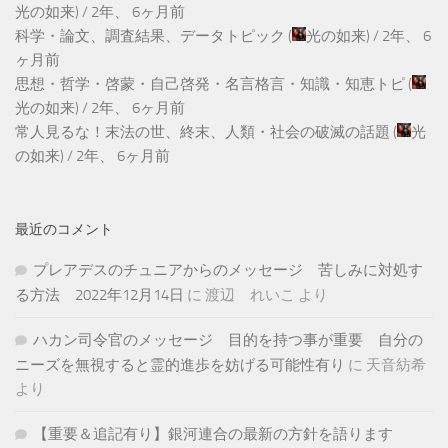
光の如来
) /
2年、 6ヶ月前
科学・論文、調査結果、データトピック
(
光の如来
) /
2年、 6
ヶ月前
思想・哲学・啓蒙・自己啓発・名言格言・知識・知恵トピ
(
光の如来
) /
2年、 6ヶ月前
常人見るな！末法の世、終末、人類・社会の破滅の話題
(
光
の如来
) /
2年、 6ヶ月前
最近のコメント
プレアデスのチュニアからのメッセージ 苦しみに対処す
る方法 2022年12月14日
に
渡辺 れいこ
より
ハカン司令官のメッセージ 目的を持つ事が重要 自分の
ニーズを無視すると霊的進歩を妨げる可能性有り
に
天音紡希
より
【重要＆追記有り】銀河連合の最新の方針を語ります