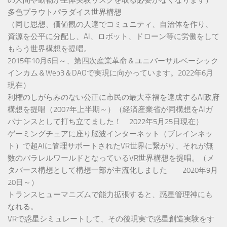
多色プラウトパラダイス世界構想
（同じ思想、価値観の人達でコミュニティ、自治体を作り、
資源を公平に分配し、AI、ロボット、ドローン等に労働をして
もらう世界構想を提唱。
2015年10月6日～、第四次産業革命＆ユニバーサルベーシック
インカム＆Web3＆DAOで実現に向かっています。2022年6月
現在）
利権のしがらみのない公正に市民の最大幸福を達成するAI政府
構想を提唱（2007年上半期～）（経済産業省が同構想をAIガ
バナンスとして打ち立てました！ 2022年5月25日現在）
ゲーミングチェアに座り脳波インターネット（ブレインネッ
ト）で超AIに管理サポートされたVR世界に繋がり、それが無
数のパラレルワールドとなっているVR世界構想を提唱。（メ
タバース構想として構想一部が主流化しました 2020年9月
20日～）
トランスヒューマニズムで能力拡張すると、惑星管理神にも
なれる。
VRで惑星シミュレートして、その後現実で惑星創造実験をす