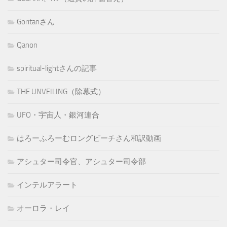
Goritanさん
Qanon
spiritual-lightさんの記事
THE UNVEILING（除幕式）
UFO・宇宙人・銀河連合
はろーふろーむロングビーチさん和訳動画
アシュター司令官、アシュター司令部
インテルアラート
オーロラ・レイ