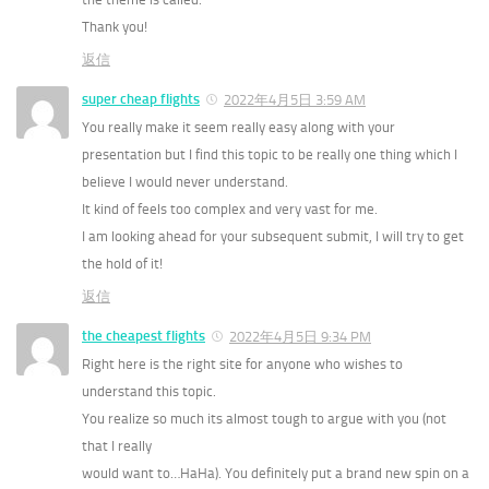
Thank you!
返信
super cheap flights
2022年4月5日 3:59 AM
You really make it seem really easy along with your
presentation but I find this topic to be really one thing which I
believe I would never understand.
It kind of feels too complex and very vast for me.
I am looking ahead for your subsequent submit, I will try to get
the hold of it!
返信
the cheapest flights
2022年4月5日 9:34 PM
Right here is the right site for anyone who wishes to
understand this topic.
You realize so much its almost tough to argue with you (not
that I really
would want to…HaHa). You definitely put a brand new spin on a