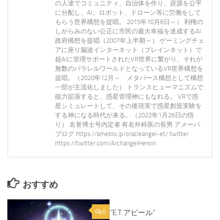
の人達でコミュニティ、自治体を作り、資源を公平
に分配し、AI、ロボット、ドローン等に労働をして
もらう世界構想を提唱。 2015年10月6日～） 利権の
しがらみのない公正に市民の最大幸福を達成するAI
政府構想を提唱（2007年上半期～） ゲーミングチェ
アに座り脳波インターネット（ブレインネット）で
超AIに管理サポートされたVR世界に繋がり、それが
無数のパラレルワールドとなっているVR世界構想を
提唱。（2020年12月～ メタバース構想として構想
一部が主流化しました） トランスヒューマニズムで
能力拡張すると、惑星管理神にもなれる。 VRで惑
星シミュレートして、その後現実で惑星創造実験を
する神になる時代が来る。（2022年1月26日の悟
り） 名誉博士号内定者 有名外科医の長男 アメーバ
ブログ https://ameblo.jp/oracleangel-et/ twitter
https://twitter.com/ArchangelHeroin
おすすめ
0
”E.T.アピール”
0