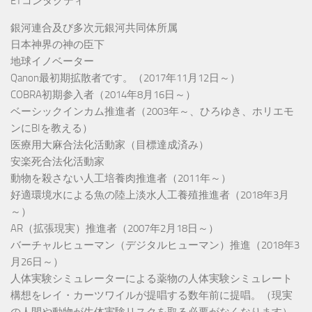
ETコンタクティ
銀河連合及び多次元銀河共同体所属
日本神界の神の臣下
地球イノベーター
Qanon最初期拡散者です。（2017年11月12日～）
COBRA初期参入者（2014年8月16日～）
ベーシックインカム推進者（2003年～、ひろゆき、ホリエモ
ンにBIを教える）
医療用大麻合法化活動家（目標達成済み）
安楽死合法化活動家
動物を殺さない人工培養肉推進者（2011年～）
好適環境水による魚の陸上淡水人工養殖推進者（2018年3月
～）
AR（拡張現実）推進者（2007年2月18日～）
バーチャルヒューマン（デジタルヒューマン）推進（2018年3
月26日～）
人体実験シミュレーターによる薬物の人体実験シミュレート
構想をレイ・カーツワイルが提唱する数年前に提唱。（現実
の人間や動物が生体実験リスクを取る必要がなくなります）