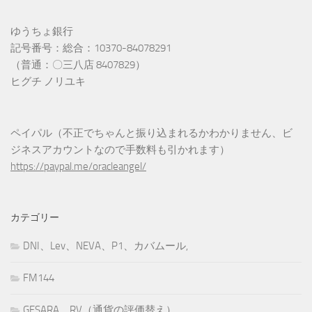
ゆうちょ銀行
記号番号：総合：10370-84078291
（普通：〇三八店 8407829）
ヒグチ ノリユキ
ペイパル（不正でちゃんと振り込まれるかわかりません、ビ
ジネスアカウントなので手数料も引かれます）
https://paypal.me/oracleangel/
カテゴリー
DNI、Lev、NEVA、P1、カバムール,
FM144
GESARA、RV（通貨の評価替え）