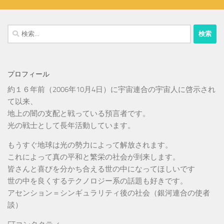
検
索:
プロフィール
約１６年前（2006年10月4日）に宇宙連合の宇宙人に啓示され
て以来、
地上の闇の支配と戦っている預言者です。
光の戦士として長年活動しています。
もうすぐ地球は光の勢力によって解放されます。
これによって真の平和と繁栄の社会が到来します。
皆さんと喜びを分かち合える世の中になってほしいです
世の中を良くするテクノロジー系の話題も好きです。
アセンション＝シンギュラリティ後の社会（銀河連合の使者
談）