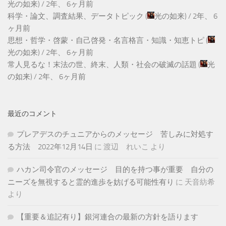
光の如来
) /
2年、 6ヶ月前
科学・論文、調査結果、データトピック
(
光の如来
) /
2年、 6
ヶ月前
思想・哲学・啓蒙・自己啓発・名言格言・知識・知恵トピ
(
光の如来
) /
2年、 6ヶ月前
常人見るな！末法の世、終末、人類・社会の破滅の話題
(
光
の如来
) /
2年、 6ヶ月前
最近のコメント
プレアデスのチュニアからのメッセージ 苦しみに対処す
る方法 2022年12月14日
に
渡辺 れいこ
より
ハカン司令官のメッセージ 目的を持つ事が重要 自分の
ニーズを無視すると霊的進歩を妨げる可能性有り
に
天音紡希
より
【重要＆追記有り】銀河連合の最新の方針を語ります