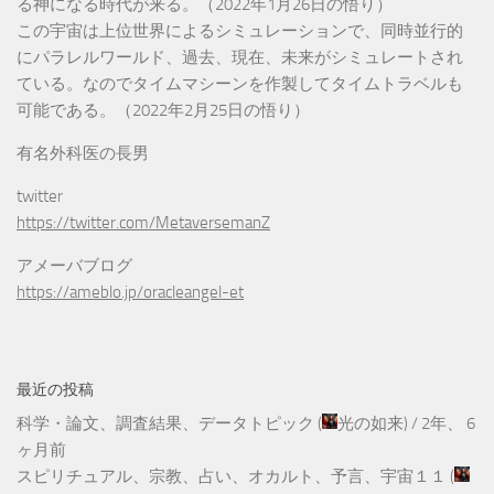
る神になる時代が来る。（2022年1月26日の悟り）
この宇宙は上位世界によるシミュレーションで、同時並行的
にパラレルワールド、過去、現在、未来がシミュレートされ
ている。なのでタイムマシーンを作製してタイムトラベルも
可能である。（2022年2月25日の悟り）
有名外科医の長男
twitter
https://twitter.com/MetaversemanZ
アメーバブログ
https://ameblo.jp/oracleangel-et
最近の投稿
科学・論文、調査結果、データトピック
(
光の如来
) /
2年、 6
ヶ月前
スピリチュアル、宗教、占い、オカルト、予言、宇宙１１
(