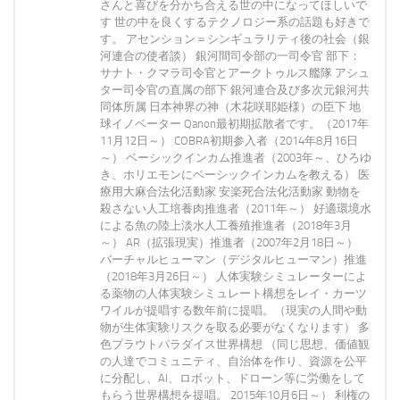
さんと喜びを分かち合える世の中になってほしいで
す 世の中を良くするテクノロジー系の話題も好きで
す。 アセンション＝シンギュラリティ後の社会（銀
河連合の使者談） 銀河間司令部の一司令官 部下：
サナト・クマラ司令官とアークトゥルス艦隊 アシュ
ター司令官の直属の部下 銀河連合及び多次元銀河共
同体所属 日本神界の神（木花咲耶姫様）の臣下 地
球イノベーター Qanon最初期拡散者です。（2017年
11月12日～） COBRA初期参入者（2014年8月16日
～） ベーシックインカム推進者（2003年～、ひろゆ
き、ホリエモンにベーシックインカムを教える） 医
療用大麻合法化活動家 安楽死合法化活動家 動物を
殺さない人工培養肉推進者（2011年～） 好適環境水
による魚の陸上淡水人工養殖推進者（2018年3月
～） AR（拡張現実）推進者（2007年2月18日～）
バーチャルヒューマン（デジタルヒューマン）推進
（2018年3月26日～） 人体実験シミュレーターによ
る薬物の人体実験シミュレート構想をレイ・カーツ
ワイルが提唱する数年前に提唱。（現実の人間や動
物が生体実験リスクを取る必要がなくなります） 多
色プラウトパラダイス世界構想 （同じ思想、価値観
の人達でコミュニティ、自治体を作り、資源を公平
に分配し、AI、ロボット、ドローン等に労働をして
もらう世界構想を提唱。 2015年10月6日～） 利権の