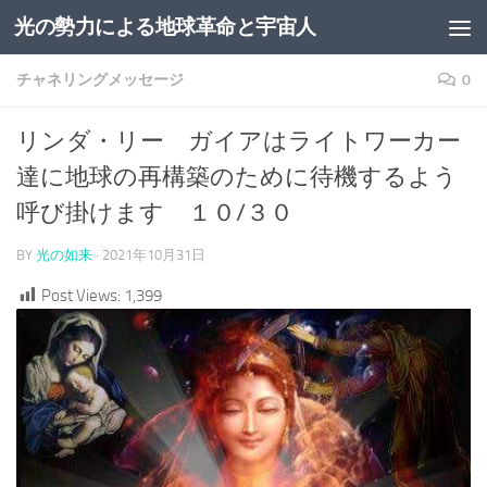
光の勢力による地球革命と宇宙人
コンテンツへスキップ
チャネリングメッセージ
0
リンダ・リー ガイアはライトワーカー
達に地球の再構築のために待機するよう
呼び掛けます １０/３０
BY
光の如来
·
2021年10月31日
Post Views:
1,399