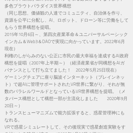
多色プラウトパラダイス世界構想
（同じ思想、価値観の人達でコミュニティ、自治体を作り、
資源を公平に分配し、AI、ロボット、ドローン等に労働をして
もらう世界構想を提唱。
2015年10月6日～、第四次産業革命＆ユニバーサルベーシック
インカム＆Web3＆DAOで実現に向かっています。2022年6月
現在）
利権のしがらみのない公正に市民の最大幸福を達成するAI政府
構想を提唱（2007年上半期～）（経済産業省が同構想をAIガ
バナンスとして打ち立てました！ 2022年5月25日現在）
ゲーミングチェアに座り脳波インターネット（ブレインネッ
ト）で超AIに管理サポートされたVR世界に繋がり、それが無
数のパラレルワールドとなっているVR世界構想を提唱。（メ
タバース構想として構想一部が主流化しました 2020年9月
20日～）
トランスヒューマニズムで能力拡張すると、惑星管理神にも
なれる。
VRで惑星シミュレートして、その後現実で惑星創造実験をす