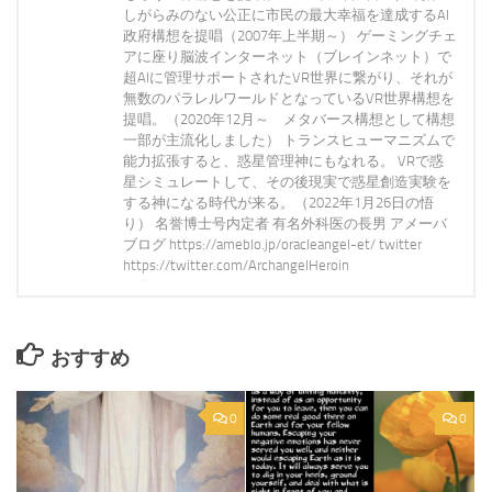
しがらみのない公正に市民の最大幸福を達成するAI
政府構想を提唱（2007年上半期～） ゲーミングチェ
アに座り脳波インターネット（ブレインネット）で
超AIに管理サポートされたVR世界に繋がり、それが
無数のパラレルワールドとなっているVR世界構想を
提唱。（2020年12月～ メタバース構想として構想
一部が主流化しました） トランスヒューマニズムで
能力拡張すると、惑星管理神にもなれる。 VRで惑
星シミュレートして、その後現実で惑星創造実験を
する神になる時代が来る。（2022年1月26日の悟
り） 名誉博士号内定者 有名外科医の長男 アメーバ
ブログ https://ameblo.jp/oracleangel-et/ twitter
https://twitter.com/ArchangelHeroin
おすすめ
0
0