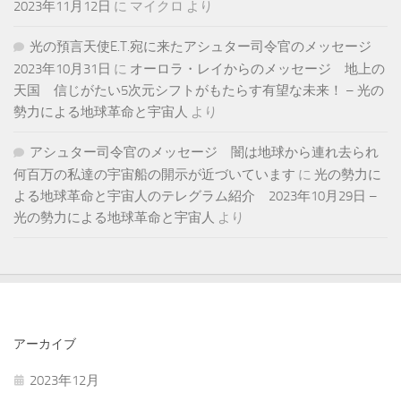
2023年11月12日
に
マイクロ
より
光の預言天使E.T.宛に来たアシュター司令官のメッセージ
2023年10月31日
に
オーロラ・レイからのメッセージ 地上の
天国 信じがたい5次元シフトがもたらす有望な未来！ – 光の
勢力による地球革命と宇宙人
より
アシュター司令官のメッセージ 闇は地球から連れ去られ
何百万の私達の宇宙船の開示が近づいています
に
光の勢力に
よる地球革命と宇宙人のテレグラム紹介 2023年10月29日 –
光の勢力による地球革命と宇宙人
より
アーカイブ
2023年12月