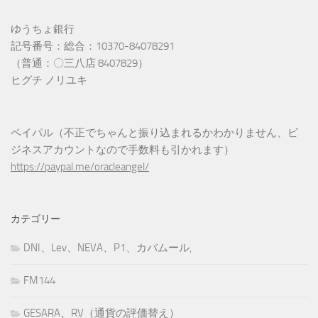
ゆうちょ銀行
記号番号：総合：10370-84078291
（普通：〇三八店 8407829）
ヒグチ ノリユキ
ペイパル（不正でちゃんと振り込まれるかわかりません、ビ
ジネスアカウントなので手数料も引かれます）
https://paypal.me/oracleangel/
カテゴリー
DNI、Lev、NEVA、P1、カバムール,
FM144
GESARA、RV（通貨の評価替え）