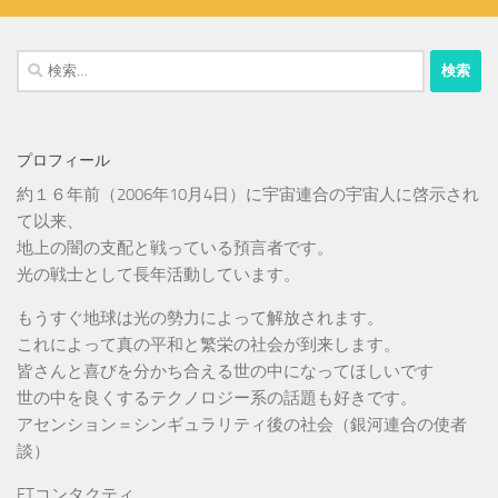
検
索:
プロフィール
約１６年前（2006年10月4日）に宇宙連合の宇宙人に啓示され
て以来、
地上の闇の支配と戦っている預言者です。
光の戦士として長年活動しています。
もうすぐ地球は光の勢力によって解放されます。
これによって真の平和と繁栄の社会が到来します。
皆さんと喜びを分かち合える世の中になってほしいです
世の中を良くするテクノロジー系の話題も好きです。
アセンション＝シンギュラリティ後の社会（銀河連合の使者
談）
ETコンタクティ