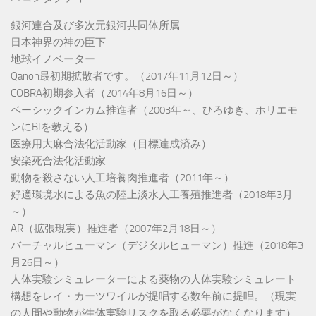
銀河連合及び多次元銀河共同体所属
日本神界の神の臣下
地球イノベーター
Qanon最初期拡散者です。（2017年11月12日～）
COBRA初期参入者（2014年8月16日～）
ベーシックインカム推進者（2003年～、ひろゆき、ホリエモ
ンにBIを教える）
医療用大麻合法化活動家（目標達成済み）
安楽死合法化活動家
動物を殺さない人工培養肉推進者（2011年～）
好適環境水による魚の陸上淡水人工養殖推進者（2018年3月
～）
AR（拡張現実）推進者（2007年2月18日～）
バーチャルヒューマン（デジタルヒューマン）推進（2018年3
月26日～）
人体実験シミュレーターによる薬物の人体実験シミュレート
構想をレイ・カーツワイルが提唱する数年前に提唱。（現実
の人間や動物が生体実験リスクを取る必要がなくなります）