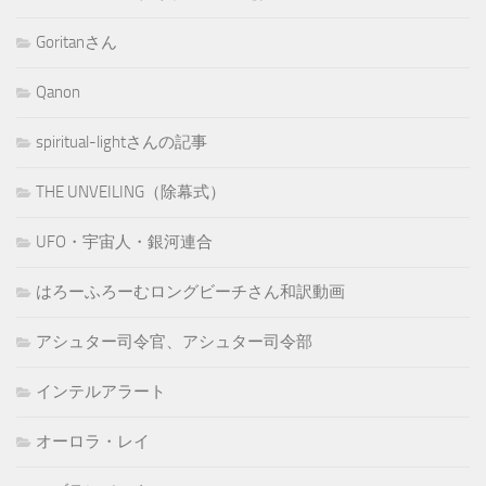
Goritanさん
Qanon
spiritual-lightさんの記事
THE UNVEILING（除幕式）
UFO・宇宙人・銀河連合
はろーふろーむロングビーチさん和訳動画
アシュター司令官、アシュター司令部
インテルアラート
オーロラ・レイ