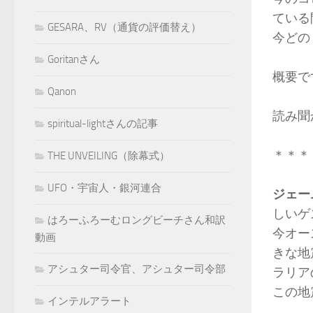
ている
GESARA、RV（通貨の評価替え）
今どの
Goritanさん
概要で
Qanon
読み聞
spiritual-lightさんの記事
＊＊＊
THE UNVEILING（除幕式）
UFO・宇宙人・銀河連合
ジェー
しいゲ
はろーふろーむロングビーチさん和訳
今オー
動画
きな地
アシュター司令官、アシュター司令部
ラリア
この地
インテルアラート