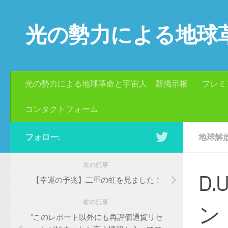
コンテンツへスキップ
光の勢力による地球
光の勢力による地球革命と宇宙人 新掲示板
プレミ
コンタクトフォーム
フォロー:
地球解
次の記事
D
【幸運の予兆】二重の虹を見ました！
前の記事
ン
”このレポート以外にも再評価通貨リセ