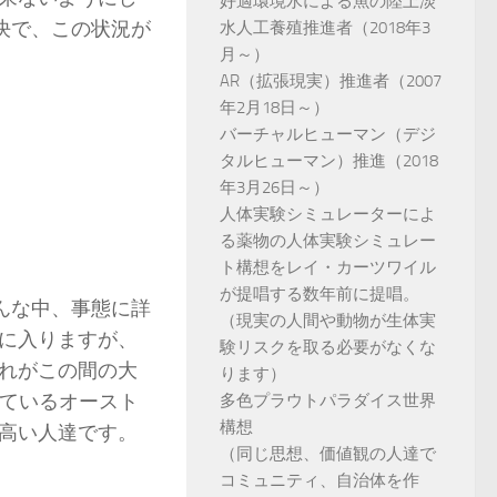
好適環境水による魚の陸上淡
先決で、この状況が
水人工養殖推進者（2018年3
月～）
AR（拡張現実）推進者（2007
年2月18日～）
バーチャルヒューマン（デジ
タルヒューマン）推進（2018
年3月26日～）
人体実験シミュレーターによ
る薬物の人体実験シミュレー
ト構想をレイ・カーツワイル
が提唱する数年前に提唱。
んな中、事態に詳
（現実の人間や動物が生体実
に入りますが、
験リスクを取る必要がなくな
れがこの間の大
ります）
っているオースト
多色プラウトパラダイス世界
構想
高い人達です。
（同じ思想、価値観の人達で
コミュニティ、自治体を作