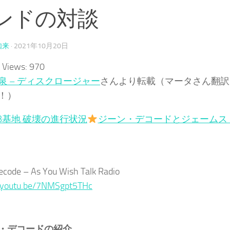
ンドの対談
如来
·
2021年10月20日
 Views:
970
泉 – ディスクロージャー
さんより転載（マータさん翻訳
！）
M.B基地 破壊の進行状況
ジーン・デコードとジェームス
code – As You Wish Talk Radio
//youtu.be/7NMSgpt5THc
・デコードの紹介