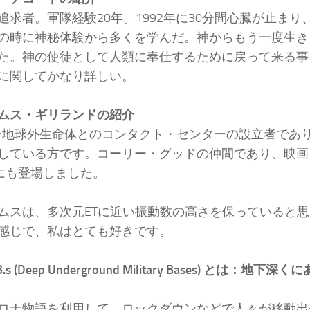
追求者。軍隊経験20年。1992年に30分間心臓が止ま
の時に神秘体験から多くを学んだ。神からもう一度生き
た。神の使徒として人類に奉仕するために戻って来る事
に関してかなり詳しい。
ムス・ギリランドの紹介
TIー地球外生命体とのコンタクト・センターの設立者であ
している方です。コーリー・グッドの仲間であり、映画The C
etにも登場しました。
ムスは、多次元ETに近い振動数の高さを保っていると思
感じで、私はとても好きです。
.B.s (Deep Underground Military Bases) とは：地
ロナ物語を利用して、ロックダウンなどで人々が移動出