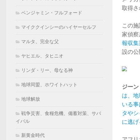
取得さ
ベンジャミン・フルフォード
この施
マイククインシーのハイヤーセルフ
家偵察
マルタ、完全な父
報収集
設の公開
ヤヒエル、タヒニオ
リンダ・リー、母なる神
地球同盟、ホワイトハット
ジーン 
は、地
地球解放
いる事
タやシ
戦争災害、食糧危機、備蓄対策、サバ
イバル
に逃げ
新黄金時代
アフリ