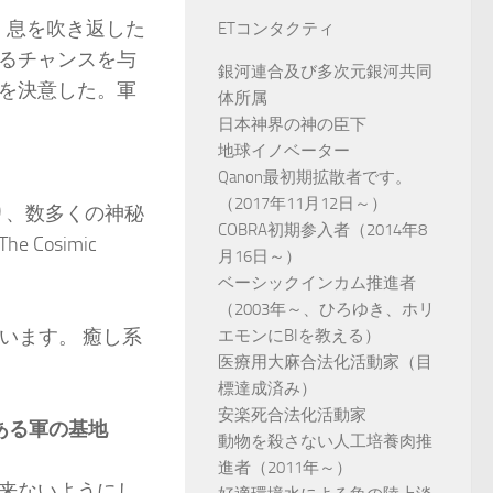
り、息を吹き返した
ETコンタクティ
るチャンスを与
銀河連合及び多次元銀河共同
を決意した。軍
体所属
日本神界の神の臣下
地球イノベーター
Qanon最初期拡散者です。
（2017年11月12日～）
り、数多くの神秘
COBRA初期参入者（2014年8
osimic
月16日～）
ベーシックインカム推進者
（2003年～、ひろゆき、ホリ
います。 癒し系
エモンにBIを教える）
医療用大麻合法化活動家（目
標達成済み）
安楽死合法化活動家
下深くにある軍の基地
動物を殺さない人工培養肉推
進者（2011年～）
来ないようにし