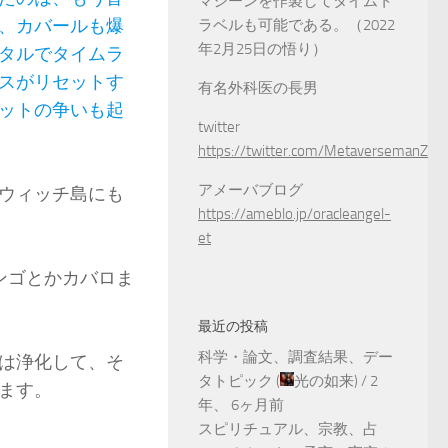
マシーンを作製してタイムト
、カバールも爆
ラベルも可能である。（2022
年2月25日の悟り）
タルでタイムラ
スがリセットす
有名外科医の長男
ットの争いも起
twitter
https://twitter.com/MetaversemanZ
アメーバブログ
ウィッチ島にも
https://ameblo.jp/oracleangel-
et
ンゴとかカバロま
最近の投稿
科学・論文、調査結果、デー
は浄化して、そ
タトピック
(
光の如来
) /
2
ます。
年、 6ヶ月前
スピリチュアル、宗教、占