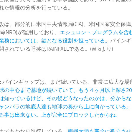
れた情報の分析を行っている。
設は、部分的に米国中央情報局(CIA)、米国国家安全保障局
局(NRO)が運用しており、
エシュロン・プログラムを含む
業務においては、鍵となる役割を担っている。
パインギ
されている呼称はRAINFALLである。(Wikiより)
:
パインギャップは、まだ続いている。非常に広大な場
球の中心まで基地が続いていて、もう４ヶ月以上深さ20
は知っているけど、その後どうなったのかは、分からな
ャンバラの地底人達も地球の奥から上に向かっている。
る事は出来ない。上が完全にブロックしたからね。
カでもかなり進行している。
南極大陸も完全に孤立させ