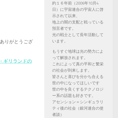
約１６年前（2006年10月4
日）に宇宙連合の宇宙人に啓
示されて以来、
地上の闇の支配と戦っている
預言者です。
光の戦士として長年活動して
ありがとうござ
います。
もうすぐ地球は光の勢力によ
って解放されます。
・ギリランドの
これによって真の平和と繁栄
の社会が到来します。
皆さんと喜びを分かち合える
世の中になってほしいです
世の中を良くするテクノロジ
ー系の話題も好きです。
アセンション＝シンギュラリ
ティ後の社会（銀河連合の使
者談）