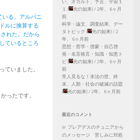
い、オカルト、予言、宇宙１
１
(
光の如来
) /
2年、 6ヶ月
ている。アルバニ
前
科学・論文、調査結果、デー
ドルに換算する
タトピック
(
光の如来
) /
2
見された。だから
年、 6ヶ月前
しているところ
思想・哲学・啓蒙・自己啓
発・名言格言・知識・知恵ト
ピ
(
光の如来
) /
2年、 6ヶ月
っていました。
前
常人見るな！末法の世、終
末、人類・社会の破滅の話題
(
光の如来
) /
2年、 6ヶ月前
大きかったです。
最近のコメント
プレアデスのチュニアから
のメッセージ 苦しみに対処