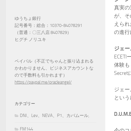
真実の
が、そ
ゆうちょ銀行
えられ
記号番号：総合：10370-84078291
の進行
（普通：〇三八店 8407829）
ヒグチ ノリユキ
ジェー
ECE
ペイパル（不正でちゃんと振り込まれる
体験も
かわかりません、ビジネスアカウントな
Secr
ので手数料も引かれます）
https://paypal.me/oracleangel/
ジェー
という
カテゴリー
D.U.M
DNI、Lev、NEVA、P1、カバムール,
FM144
今のコ