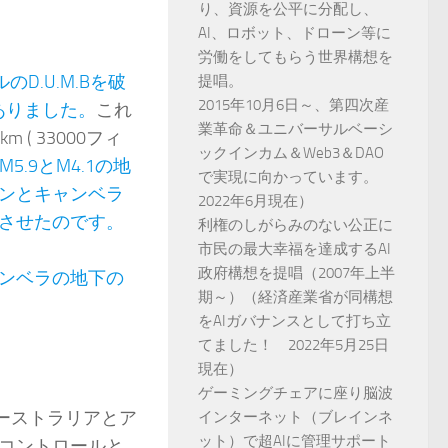
り、資源を公平に分配し、
AI、ロボット、ドローン等に
労働をしてもらう世界構想を
.U.M.Bを破
提唱。
2015年10月6日～、第四次産
ありました。
これ
業革命＆ユニバーサルベーシ
 33000フィ
ックインカム＆Web3＆DAO
M5.9とM4.1の地
で実現に向かっています。
ンとキャンベラ
2022年6月現在）
させたのです。
利権のしがらみのない公正に
市民の最大幸福を達成するAI
政府構想を提唱（2007年上半
ンベラの地下の
期～）（経済産業省が同構想
をAIガバナンスとして打ち立
てました！ 2022年5月25日
現在）
ゲーミングチェアに座り脳波
、オーストラリアとア
インターネット（ブレインネ
ット）で超AIに管理サポート
コントロールと