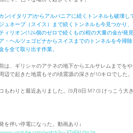
カン(イタリア)からアルバニアに続くトンネルも破壊し
ジュネーブ（スイス）まで続くトンネルも今見つかり、
ティリオン(124個のゼロで続くもの)程の大量の金が発
ア・ヘルツェゴビナからスイスまでのトンネルを今掃除
金を全て取り出す作業。
前は、ギリシャのアテネの地下からエルサレムまでをや
周辺で起きた地震もその頃震源の深さが10キロでした。
コもわりと最近ありました。(9月8日 M7.0) けっこう
発を伴い停電になった。動画あり↓
//www.youtube.com/watch?v=3TpF6L0jn2g