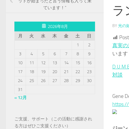
ットが始まったと言う情報も入って来
ラ
ています！”
BY
光の
2026年8月
月
火
水
木
金
土
日
Post
1
2
真実の
います
3
4
5
6
7
8
9
10
11
12
13
14
15
16
D.U.
17
18
19
20
21
22
23
対談
24
25
26
27
28
29
30
31
Gene De
« 12月
https:
ご支援、サポート（この活動に感謝され
る方はぜひご支援ください）
ジーン