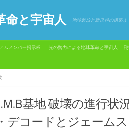
革命と宇宙人
地球解放と新世界の構築ま
アムメンバー掲示板
光の勢力による地球革命と宇宙人 旧
放
.U.M.B基地 破壊の進行状
・デコードとジェームス