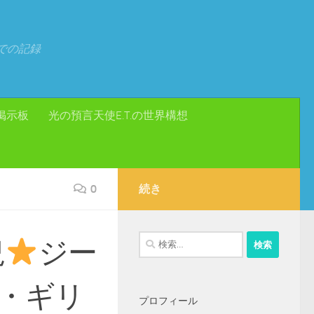
での記録
掲示板
光の預言天使E.T.の世界構想
0
続き
検
況
ジー
索:
・ギリ
プロフィール