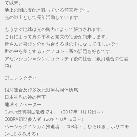
て以来、
地上の闇の支配と戦っている預言者です。
光の戦士として長年活動しています。
もうすぐ地球は光の勢力によって解放されます。
これによって真の平和と繁栄の社会が到来します。
皆さんと喜びを分かち合える世の中になってほしいです
世の中を良くするテクノロジー系の話題も好きです。
アセンション＝シンギュラリティ後の社会（銀河連合の使者
談）
ETコンタクティ
銀河連合及び多次元銀河共同体所属
日本神界の神の臣下
地球イノベーター
Qanon最初期拡散者です。（2017年11月12日～）
COBRA初期参入者（2014年8月16日～）
ベーシックインカム推進者（2003年～、ひろゆき、ホリエモ
ンにBIを教える）