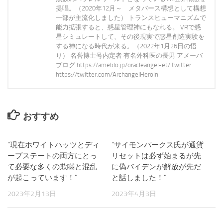
提唱。（2020年12月～ メタバース構想として構想
一部が主流化しました） トランスヒューマニズムで
能力拡張すると、惑星管理神にもなれる。 VRで惑
星シミュレートして、その後現実で惑星創造実験を
する神になる時代が来る。（2022年1月26日の悟
り） 名誉博士号内定者 有名外科医の長男 アメーバ
ブログ https://ameblo.jp/oracleangel-et/ twitter
https://twitter.com/ArchangelHeroin
おすすめ
”現在ホワイトハッツとディ
0
”サイモンパークス氏が通貨
0
ープステートの両方にとっ
リセットは必ず始まるが先
て必要な多くの欺瞞と混乱
に偽バイデンが解放が先だ
が起こっています！”
と話しました！”
2023年2月13日
2023年4月3日