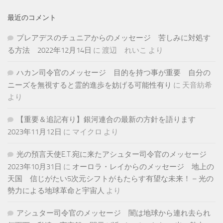
最近のコメント
プレアデスのチュニアからのメッセージ 苦しみに対処す
る方法 2022年12月14日
に
渡辺 れいこ
より
ハカン司令官のメッセージ 目的を持つ事が重要 自分の
ニーズを無視すると霊的進歩を妨げる可能性有り
に
天音紡希
より
【重要＆追記有り】銀河連合の最新の方針を語ります
2023年11月12日
に
マイクロ
より
光の預言天使E.T.宛に来たアシュター司令官のメッセージ
2023年10月31日
に
オーロラ・レイからのメッセージ 地上の
天国 信じがたい5次元シフトがもたらす有望な未来！ – 光の
勢力による地球革命と宇宙人
より
アシュター司令官のメッセージ 闇は地球から連れ去られ