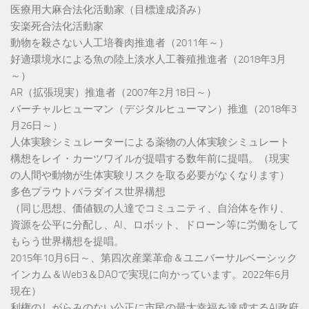
医療用大麻合法化活動家（目標達成済み）
安楽死合法化活動家
動物を殺さない人工培養肉推進者（2011年～）
好適環境水による魚の陸上淡水人工養殖推進者（2018年3月
～）
AR（拡張現実）推進者（2007年2月18日～）
バーチャルヒューマン（デジタルヒューマン）推進（2018年3
月26日～）
人体実験シミュレーターによる薬物の人体実験シミュレート
構想をレイ・カーツワイルが提唱する数年前に提唱。（現実
の人間や動物が生体実験リスクを取る必要がなくなります）
多色プラウトパラダイス世界構想
（同じ思想、価値観の人達でコミュニティ、自治体を作り、
資源を公平に分配し、AI、ロボット、ドローン等に労働をして
もらう世界構想を提唱。
2015年10月6日～、第四次産業革命＆ユニバーサルベーシック
インカム＆Web3＆DAOで実現に向かっています。2022年6月
現在）
利権のしがらみのない公正に市民の最大幸福を達成するAI政府