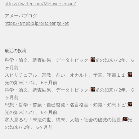
https://twitter.com/MetaversemanZ
アメーバブログ
https://ameblo.jp/oracleangel-et
最近の投稿
科学・論文、調査結果、データトピック
(
光の如来
) /
2年、 6
ヶ月前
スピリチュアル、宗教、占い、オカルト、予言、宇宙１１
(
光の如来
) /
2年、 6ヶ月前
科学・論文、調査結果、データトピック
(
光の如来
) /
2年、 6
ヶ月前
思想・哲学・啓蒙・自己啓発・名言格言・知識・知恵トピ
(
光の如来
) /
2年、 6ヶ月前
常人見るな！末法の世、終末、人類・社会の破滅の話題
(
光
の如来
) /
2年、 6ヶ月前