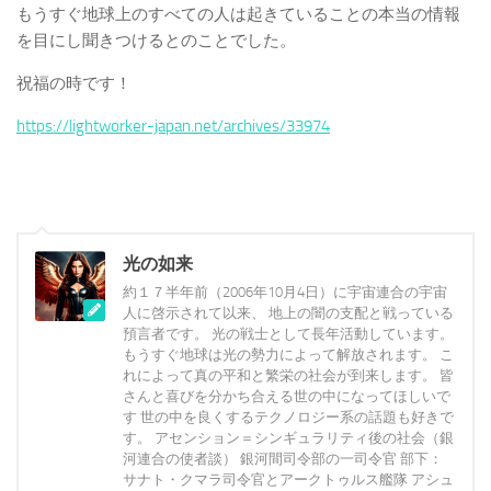
もうすぐ地球上のすべての人は起きていることの本当の情報
を目にし聞きつけるとのことでした。
祝福の時です！
https://lightworker-japan.net/archives/33974
光の如来
約１７半年前（2006年10月4日）に宇宙連合の宇宙
人に啓示されて以来、 地上の闇の支配と戦っている
預言者です。 光の戦士として長年活動しています。
もうすぐ地球は光の勢力によって解放されます。 こ
れによって真の平和と繁栄の社会が到来します。 皆
さんと喜びを分かち合える世の中になってほしいで
す 世の中を良くするテクノロジー系の話題も好きで
す。 アセンション＝シンギュラリティ後の社会（銀
河連合の使者談） 銀河間司令部の一司令官 部下：
サナト・クマラ司令官とアークトゥルス艦隊 アシュ