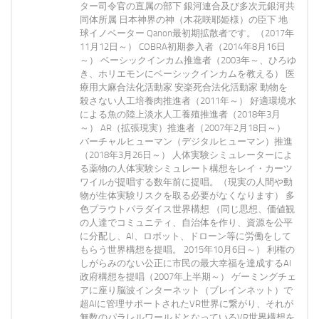
ター司令官の直属の部下 銀河連合及び多次元銀河共
同体所属 日本神界の神（木花咲耶姫様）の臣下 地
球イノベーター Qanon最初期拡散者です。（2017年
11月12日～） COBRA初期参入者（2014年8月16日
～） ベーシックインカム推進者（2003年～、ひろゆ
き、ホリエモンにベーシックインカムを教える） 医
療用大麻合法化活動家 安楽死合法化活動家 動物を
殺さない人工培養肉推進者（2011年～） 好適環境水
による魚の陸上淡水人工養殖推進者（2018年3月
～） AR（拡張現実）推進者（2007年2月18日～）
バーチャルヒューマン（デジタルヒューマン）推進
（2018年3月26日～） 人体実験シミュレーターによ
る薬物の人体実験シミュレート構想をレイ・カーツ
ワイルが提唱する数年前に提唱。（現実の人間や動
物が生体実験リスクを取る必要がなくなります） 多
色プラウトパラダイス世界構想 （同じ思想、価値観
の人達でコミュニティ、自治体を作り、資源を公平
に分配し、AI、ロボット、ドローン等に労働をして
もらう世界構想を提唱。 2015年10月6日～） 利権の
しがらみのない公正に市民の最大幸福を達成するAI
政府構想を提唱（2007年上半期～） ゲーミングチェ
アに座り脳波インターネット（ブレインネット）で
超AIに管理サポートされたVR世界に繋がり、それが
無数のパラレルワールドとなっているVR世界構想を