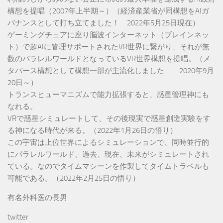
構想を提唱（2007年上半期～）（経済産業省が同構想をAIガ
バナンスとして打ち立てました！ 2022年5月25日現在）
ゲーミングチェアに座り脳波インターネット（ブレインネッ
ト）で超AIに管理サポートされたVR世界に繋がり、それが無
数のパラレルワールドとなっているVR世界構想を提唱。（メ
タバース構想として構想一部が主流化しました 2020年9月
20日～）
トランスヒューマニズムで能力拡張すると、惑星管理神にも
なれる。
VRで惑星シミュレートして、その後現実で惑星創造実験をす
る神になる時代が来る。（2022年1月26日の悟り）
この宇宙は上位世界によるシミュレーションで、同時並行的
にパラレルワールド、過去、現在、未来がシミュレートされ
ている。なのでタイムマシーンを作製してタイムトラベルも
可能である。（2022年2月25日の悟り）
有名外科医の長男
twitter