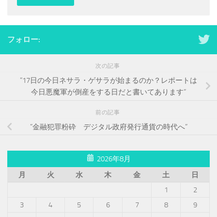
フォロー:
次の記事
”17日の今日ネサラ・ゲサラが始まるのか？レポートは
今日悪魔軍が倒産をする日だと書いてあります”
前の記事
”金融犯罪粉砕 デジタル政府発行通貨の時代へ”
2026年8月
月
火
水
木
金
土
日
1
2
3
4
5
6
7
8
9