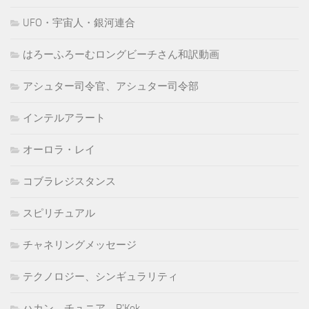
UFO・宇宙人・銀河連合
はろーふろーむロングビーチさん和訳動画
アシュター司令官、アシュター司令部
インテルアラート
オーロラ・レイ
コブラレジスタンス
スピリチュアル
チャネリングメッセージ
テクノロジー、シンギュラリティ
ハカン、チュニア、R'Kok