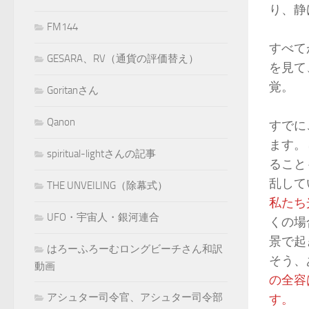
り、静
FM144
すべて
GESARA、RV（通貨の評価替え）
を見て
覚。
Goritanさん
Qanon
すでに
ます。
spiritual-lightさんの記事
ること
乱して
THE UNVEILING（除幕式）
私たち
UFO・宇宙人・銀河連合
くの場
景で起
はろーふろーむロングビーチさん和訳
そう、
動画
の全容
アシュター司令官、アシュター司令部
す。