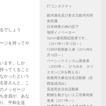
ETコンタクティ
銀河連合及び多次元銀河共同
体所属
日本神界の神の臣下
るでしょう
地球イノベーター
Qanon最初期拡散者です。
ージを持ってや
（2017年11月12日～）
COBRA初期参入者（2014年8
月16日～）
ベーシックインカム推進者
います。しか
（2003年～、ひろゆき、ホリ
持ってくること
エモンにBIを教える）
なかったという
医療用大麻合法化活動家（目
る皆さんと、こ
標達成済み）
のメッセージ
安楽死合法化活動家
動物を殺さない人工培養肉推
ち全員が、あな
進者（2011年～）
り、平和を送