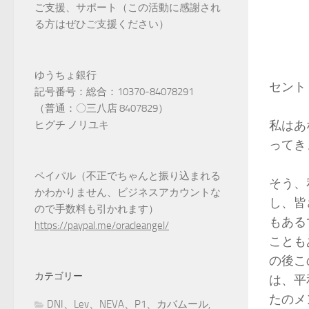
ご支援、サポート（この活動に感謝され
る方はぜひご支援ください）
ゆうちょ銀行
セント
記号番号：総合：10370-84078291
（普通：〇三八店 8407829）
私はあ
ヒグチ ノリユキ
ってき
ペイパル（不正でちゃんと振り込まれる
そう、
かわかりません、ビジネスアカウントな
し、皆
ので手数料も引かれます）
もある
https://paypal.me/oracleangel/
ことも
の後こ
カテゴリー
は、平
たのメ
DNI、Lev、NEVA、P1、カバムール,