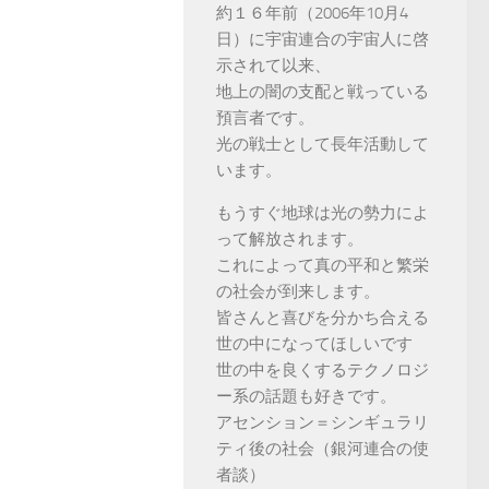
約１６年前（2006年10月4
日）に宇宙連合の宇宙人に啓
示されて以来、
地上の闇の支配と戦っている
預言者です。
光の戦士として長年活動して
います。
もうすぐ地球は光の勢力によ
って解放されます。
これによって真の平和と繁栄
の社会が到来します。
皆さんと喜びを分かち合える
世の中になってほしいです
世の中を良くするテクノロジ
ー系の話題も好きです。
アセンション＝シンギュラリ
ティ後の社会（銀河連合の使
者談）