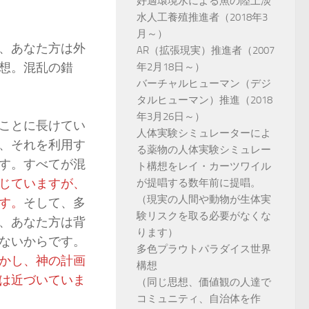
好適環境水による魚の陸上淡
水人工養殖推進者（2018年3
月～）
、あなた方は外
AR（拡張現実）推進者（2007
想。混乱の錯
年2月18日～）
バーチャルヒューマン（デジ
タルヒューマン）推進（2018
年3月26日～）
ことに長けてい
人体実験シミュレーターによ
、それを利用す
る薬物の人体実験シミュレー
す。すべてが混
ト構想をレイ・カーツワイル
じていますが、
が提唱する数年前に提唱。
（現実の人間や動物が生体実
す。
そして、多
験リスクを取る必要がなくな
、あなた方は背
ります）
ないからです。
多色プラウトパラダイス世界
かし、神の計画
構想
は近づいていま
（同じ思想、価値観の人達で
コミュニティ、自治体を作