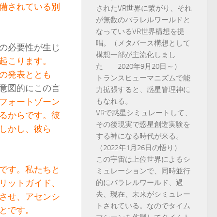
備されている別
されたVR世界に繋がり、それ
が無数のパラレルワールドと
なっているVR世界構想を提
唱。（メタバース構想として
の必要性が生じ
構想一部が主流化しまし
起こります。
た 2020年9月20日～）
の発表ととも
トランスヒューマニズムで能
意図的にこの言
力拡張すると、惑星管理神に
フォートゾーン
もなれる。
VRで惑星シミュレートして、
るからです。彼
その後現実で惑星創造実験を
しかし、彼ら
する神になる時代が来る。
（2022年1月26日の悟り）
この宇宙は上位世界によるシ
です。私たちと
ミュレーションで、同時並行
リットガイド、
的にパラレルワールド、過
去、現在、未来がシミュレー
させ、アセンシ
トされている。なのでタイム
とです。