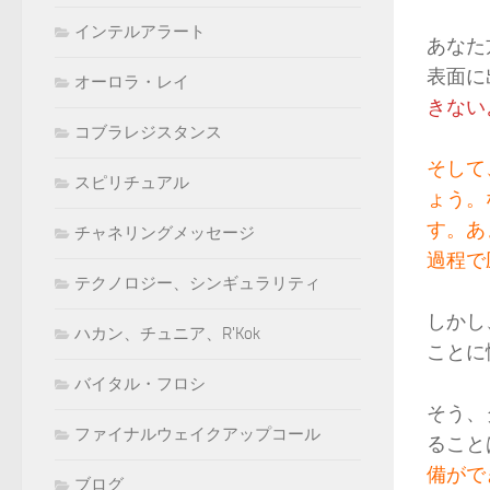
インテルアラート
あなた
表面に
オーロラ・レイ
きない
コブラレジスタンス
そして
スピリチュアル
ょう。
す。あ
チャネリングメッセージ
過程で
テクノロジー、シンギュラリティ
しかし
ハカン、チュニア、R'Kok
ことに
バイタル・フロシ
そう、
ファイナルウェイクアップコール
ること
備がで
ブログ