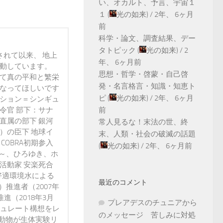
い、オカルト、予言、宇宙１
１
(
光の如来
) /
2年、 6ヶ月
前
科学・論文、調査結果、デー
タトピック
(
光の如来
) /
2
されて以来、 地上
年、 6ヶ月前
活動しています。
思想・哲学・啓蒙・自己啓
って真の平和と繁栄
発・名言格言・知識・知恵ト
になってほしいです
ピ
(
光の如来
) /
2年、 6ヶ月
ンション＝シンギュ
令官 部下：サナ
前
直属の部下 銀河
常人見るな！末法の世、終
）の臣下 地球イ
末、人類・社会の破滅の話題
 COBRA初期参入
(
光の如来
) /
2年、 6ヶ月前
3年～、ひろゆき、ホ
活動家 安楽死合
好適環境水による
最近のコメント
）推進者（2007年
進（2018年3月
プレアデスのチュニアから
ミュレート構想をレ
のメッセージ 苦しみに対処
動物が生体実験リ