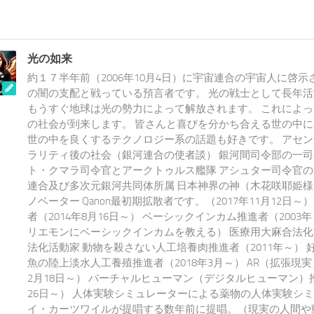
光の如来
約１７半年前（2006年10月4日）に宇宙連合の宇宙人に啓示
の闇の支配と戦っている預言者です。 光の戦士として長年
もうすぐ地球は光の勢力によって解放されます。 これによ
の社会が到来します。 皆さんと喜びを分かち合える世の中
世の中を良くするテクノロジー系の話題も好きです。 アセ
ラリティ後の社会（銀河連合の使者談） 銀河間司令部の一司
ト・クマラ司令官とアークトゥルス艦隊 アシュター司令官の
連合及び多次元銀河共同体所属 日本神界の神（木花咲耶姫様
ノベーター Qanon最初期拡散者です。（2017年11月12日～）
者（2014年8月16日～） ベーシックインカム推進者（200
リエモンにベーシックインカムを教える） 医療用大麻合法化
法化活動家 動物を殺さない人工培養肉推進者（2011年～） 
魚の陸上淡水人工養殖推進者（2018年3月～） AR（拡張現実
2月18日～） バーチャルヒューマン（デジタルヒューマン）推
26日～） 人体実験シミュレーターによる薬物の人体実験シ
イ・カーツワイルが提唱する数年前に提唱。（現実の人間や