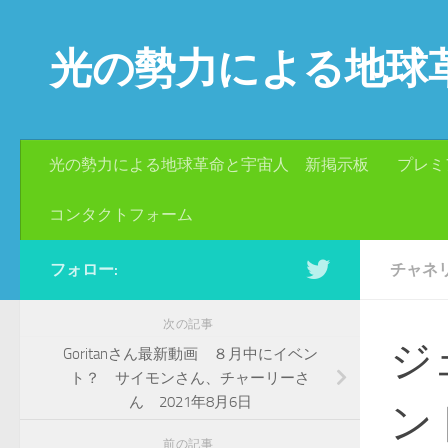
コンテンツへスキップ
光の勢力による地球
光の勢力による地球革命と宇宙人 新掲示板
プレミ
コンタクトフォーム
フォロー:
チャネ
次の記事
ジ
Goritanさん最新動画 ８月中にイベン
ト？ サイモンさん、チャーリーさ
ん 2021年8月6日
ン
前の記事