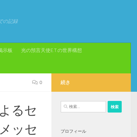
での記録
掲示板
光の預言天使E.T.の世界構想
0
続き
検
よるセ
索:
メッセ
プロフィール