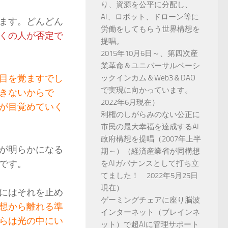
り、資源を公平に分配し、
AI、ロボット、ドローン等に
ます。どんどん
労働をしてもらう世界構想を
くの人が否定で
提唱。
2015年10月6日～、第四次産
業革命＆ユニバーサルベーシ
目を覚ますでし
ックインカム＆Web3＆DAO
で実現に向かっています。
きないからで
2022年6月現在）
が目覚めていく
利権のしがらみのない公正に
市民の最大幸福を達成するAI
政府構想を提唱（2007年上半
が明らかになる
期～）（経済産業省が同構想
です。
をAIガバナンスとして打ち立
てました！ 2022年5月25日
現在）
にはそれを止め
ゲーミングチェアに座り脳波
想から離れる準
インターネット（ブレインネ
らは光の中にい
ット）で超AIに管理サポート