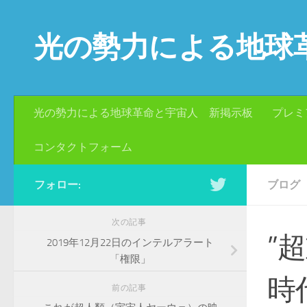
コンテンツへスキップ
光の勢力による地球
光の勢力による地球革命と宇宙人 新掲示板
プレミ
コンタクトフォーム
フォロー:
ブログ
次の記事
”
2019年12月22日のインテルアラート
「権限」
時
前の記事