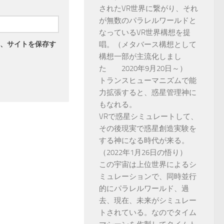
されたVR世界に繋がり、それ
が無数のパラレルワールドと
なっているVR世界構想を提
唱。（メタバース構想として
、サイトを保存す
構想一部が主流化しまし
た 2020年9月20日～）
トランスヒューマニズムで能
力拡張すると、惑星管理神に
もなれる。
VRで惑星シミュレートして、
その後現実で惑星創造実験を
する神になる時代が来る。
（2022年1月26日の悟り）
この宇宙は上位世界によるシ
ミュレーションで、同時並行
的にパラレルワールド、過
去、現在、未来がシミュレー
トされている。なのでタイム