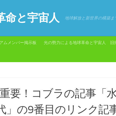
革命と宇宙人
地球解放と新世界の構築ま
アムメンバー掲示板
光の勢力による地球革命と宇宙人 旧
超重要！コブラの記事「
代」の9番目のリンク記