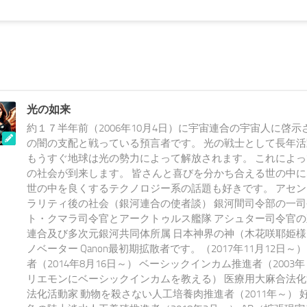
光の如来
約１７半年前（2006年10月4日）に宇宙連合の宇宙人に啓示
の闇の支配と戦っている預言者です。 光の戦士として長年
もうすぐ地球は光の勢力によって解放されます。 これによ
の社会が到来します。 皆さんと喜びを分かち合える世の中
世の中を良くするテクノロジー系の話題も好きです。 アセ
ラリティ後の社会（銀河連合の使者談） 銀河間司令部の一司
ト・クマラ司令官とアークトゥルス艦隊 アシュター司令官の
連合及び多次元銀河共同体所属 日本神界の神（木花咲耶姫様
ノベーター Qanon最初期拡散者です。（2017年11月12日～）
者（2014年8月16日～） ベーシックインカム推進者（200
リエモンにベーシックインカムを教える） 医療用大麻合法化
法化活動家 動物を殺さない人工培養肉推進者（2011年～） 