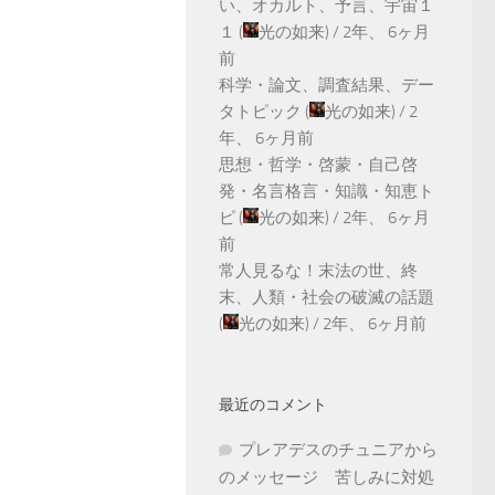
い、オカルト、予言、宇宙１
１
(
光の如来
) /
2年、 6ヶ月
前
科学・論文、調査結果、デー
タトピック
(
光の如来
) /
2
年、 6ヶ月前
思想・哲学・啓蒙・自己啓
発・名言格言・知識・知恵ト
ピ
(
光の如来
) /
2年、 6ヶ月
前
常人見るな！末法の世、終
末、人類・社会の破滅の話題
(
光の如来
) /
2年、 6ヶ月前
最近のコメント
プレアデスのチュニアから
のメッセージ 苦しみに対処