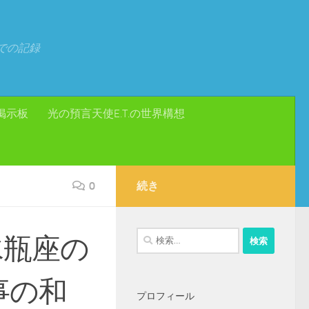
での記録
掲示板
光の預言天使E.T.の世界構想
0
続き
検
水瓶座の
索:
事の和
プロフィール