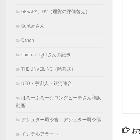
GESARA、RV（通貨の評価替え）
Goritanさん
Qanon
spiritual-lightさんの記事
THE UNVEILING（除幕式）
UFO・宇宙人・銀河連合
はろーふろーむロングビーチさん和訳
動画
アシュター司令官、アシュター司令部
お
インテルアラート