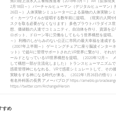
魚の陸上淡水人工養殖推進者（2018年3月～） AR（拡張現実
2月18日～） バーチャルヒューマン（デジタルヒューマン）推
26日～） 人体実験シミュレーターによる薬物の人体実験シ
イ・カーツワイルが提唱する数年前に提唱。（現実の人間や
スクを取る必要がなくなります） 多色プラウトパラダイス世
想、価値観の人達でコミュニティ、自治体を作り、資源を公平
ロボット、ドローン等に労働をしてもらう世界構想を提唱。 20
～） 利権のしがらみのない公正に市民の最大幸福を達成する
（2007年上半期～） ゲーミングチェアに座り脳波インター
ット）で超AIに管理サポートされたVR世界に繋がり、それ
ールドとなっているVR世界構想を提唱。（2020年12月～ 
して構想一部が主流化しました） トランスヒューマニズム
惑星管理神にもなれる。 VRで惑星シミュレートして、その
実験をする神になる時代が来る。（2022年1月26日の悟り）
有名外科医の長男 アメーバブログ https://ameblo.jp/oracleangel-e
https://twitter.com/ArchangelHeroin
すすめ