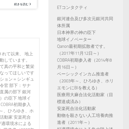
ETコンタクティ
銀河連合及び多次元銀河共同
体所属
日本神界の神の臣下
地球イノベーター
Qanon最初期拡散者です。
（2017年11月12日～）
されて以来、 地上
活動しています。
COBRA初期参入者（2014年8
って真の平和と繁栄
月16日～）
になってほしいです
ベーシックインカム推進者
ンション＝シンギュ
（2003年～、ひろゆき、ホリ
令官 部下：サナ
エモンにBIを教える）
直属の部下 銀河
医療用大麻合法化活動家（目
）の臣下 地球イ
標達成済み）
 COBRA初期参入
安楽死合法化活動家
3年～、ひろゆき、ホ
動物を殺さない人工培養肉推
活動家 安楽死合
進者（2011年～）
好適環境水による