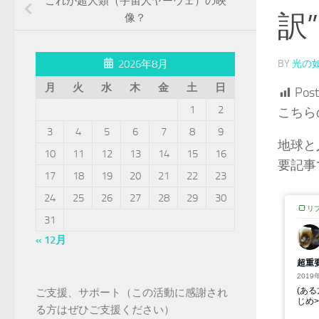
これが超人類（宇宙人ヤーウェ）の映
訳”
像？
BY
光の
2026年8月
月
火
水
木
金
土
日
Post
1
2
こちら
3
4
5
6
7
8
9
地球と
10
11
12
13
14
15
16
要記事
17
18
19
20
21
22
23
24
25
26
27
28
29
30
31
« 12月
ご支援、サポート（この活動に感謝され
る方はぜひご支援ください）