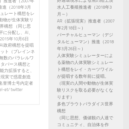
好適環境水による魚の陸上淡
）推進者（2007年
進（2018年3月
水人工養殖推進者（2018年3
ミュレート構想をレ
月～）
動物が生体実験リ
AR（拡張現実）推進者（2007
界構想 （同じ思
年2月18日～）
に分配し、AI、
バーチャルヒューマン（デジ
15年10月6日
タルヒューマン）推進（2018
AI政府構想を提唱
年3月26日～）
ネット（ブレインネ
人体実験シミュレーターによ
が無数のパラレルワ
る薬物の人体実験シミュレー
メタバース構想と
ト構想をレイ・カーツワイル
で能力拡張すると、
が提唱する数年前に提唱。
後現実で惑星創造
 名誉博士号内定者
（現実の人間や動物が生体実
t/ twitter
験リスクを取る必要がなくな
ります）
多色プラウトパラダイス世界
構想
（同じ思想、価値観の人達で
コミュニティ、自治体を作