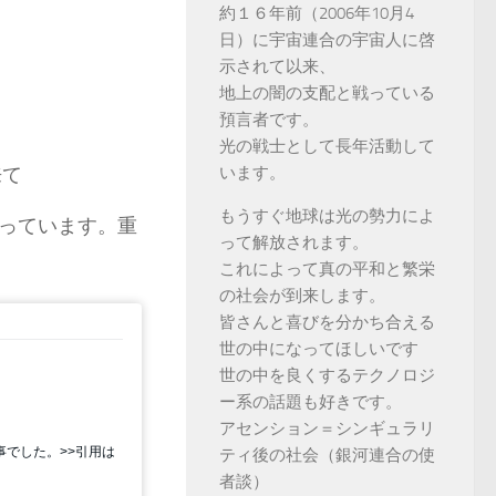
約１６年前（2006年10月4
日）に宇宙連合の宇宙人に啓
示されて以来、
地上の闇の支配と戦っている
預言者です。
光の戦士として長年活動して
来て
います。
もうすぐ地球は光の勢力によ
っています。重
って解放されます。
これによって真の平和と繁栄
の社会が到来します。
皆さんと喜びを分かち合える
世の中になってほしいです
世の中を良くするテクノロジ
ー系の話題も好きです。
アセンション＝シンギュラリ
ティ後の社会（銀河連合の使
者談）