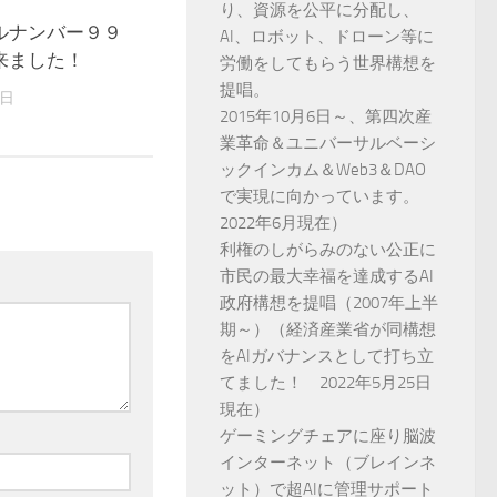
り、資源を公平に分配し、
ルナンバー９９
0
AI、ロボット、ドローン等に
来ました！
労働をしてもらう世界構想を
提唱。
8日
2015年10月6日～、第四次産
業革命＆ユニバーサルベーシ
ックインカム＆Web3＆DAO
で実現に向かっています。
2022年6月現在）
利権のしがらみのない公正に
市民の最大幸福を達成するAI
政府構想を提唱（2007年上半
期～）（経済産業省が同構想
をAIガバナンスとして打ち立
てました！ 2022年5月25日
現在）
ゲーミングチェアに座り脳波
インターネット（ブレインネ
ット）で超AIに管理サポート