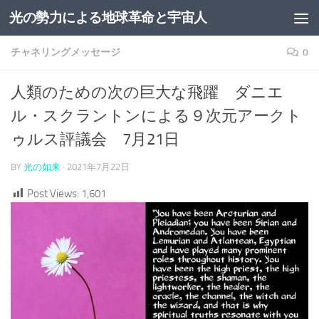
光の勢力による地球革命と宇宙人
コンテンツへスキップ
チャネリングメッセージ
0
人類のための次の巨大な飛躍 ダニエ
ル・スクラントンによる９次元アークト
ゥルス評議会 7月21日
BY
光の如来
·
2021年7月22日
Post Views:
1,601