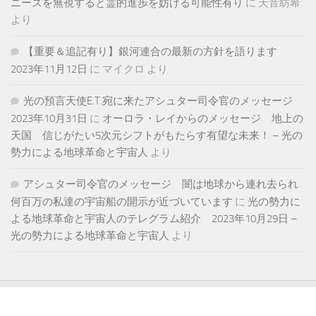
ニーズを無視すると霊的進歩を妨げる可能性有り
に
天音紡希
より
【重要＆追記有り】銀河連合の最新の方針を語ります
2023年11月12日
に
マイクロ
より
光の預言天使E.T.宛に来たアシュター司令官のメッセージ
2023年10月31日
に
オーロラ・レイからのメッセージ 地上の
天国 信じがたい5次元シフトがもたらす有望な未来！ – 光の
勢力による地球革命と宇宙人
より
アシュター司令官のメッセージ 闇は地球から連れ去られ
何百万の私達の宇宙船の開示が近づいています
に
光の勢力に
よる地球革命と宇宙人のテレグラム紹介 2023年10月29日 –
光の勢力による地球革命と宇宙人
より