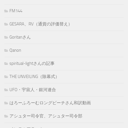
FM144
GESARA、RV（通貨の評価替え）
Goritanさん
Qanon
spiritual-lightさんの記事
THE UNVEILING（除幕式）
UFO・宇宙人・銀河連合
はろーふろーむロングビーチさん和訳動画
アシュター司令官、アシュター司令部