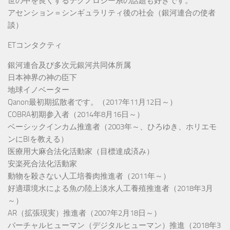
世の中を良くするテクノロジー系の話題も好きです。
アセンション＝シンギュラリティ後の社会（銀河連合の使者
談）
ETコンタクティ
銀河連合及び多次元銀河共同体所属
日本神界の神の臣下
地球イノベーター
Qanon最初期拡散者です。（2017年11月12日～）
COBRA初期参入者（2014年8月16日～）
ベーシックインカム推進者（2003年～、ひろゆき、ホリエモ
ンにBIを教える）
医療用大麻合法化活動家（目標達成済み）
安楽死合法化活動家
動物を殺さない人工培養肉推進者（2011年～）
好適環境水による魚の陸上淡水人工養殖推進者（2018年3月
～）
AR（拡張現実）推進者（2007年2月18日～）
バーチャルヒューマン（デジタルヒューマン）推進（2018年3