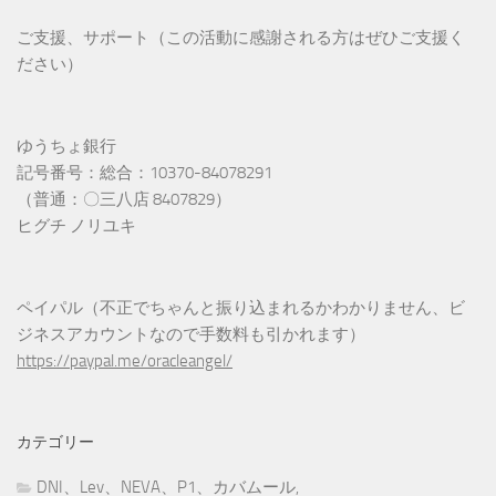
ご支援、サポート（この活動に感謝される方はぜひご支援く
ださい）
ゆうちょ銀行
記号番号：総合：10370-84078291
（普通：〇三八店 8407829）
ヒグチ ノリユキ
ペイパル（不正でちゃんと振り込まれるかわかりません、ビ
ジネスアカウントなので手数料も引かれます）
https://paypal.me/oracleangel/
カテゴリー
DNI、Lev、NEVA、P1、カバムール,