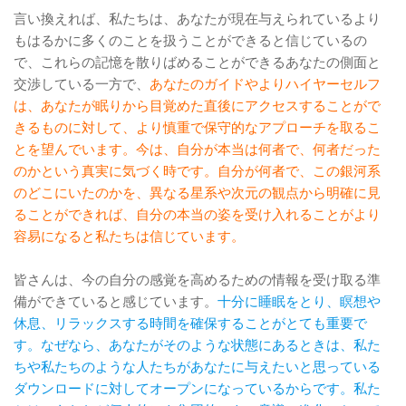
言い換えれば、私たちは、あなたが現在与えられているより
もはるかに多くのことを扱うことができると信じているの
で、これらの記憶を散りばめることができるあなたの側面と
交渉している一方で、
あなたのガイドやよりハイヤーセルフ
は、あなたが眠りから目覚めた直後にアクセスすることがで
きるものに対して、より慎重で保守的なアプローチを取るこ
とを望んでいます。今は、自分が本当は何者で、何者だった
のかという真実に気づく時です。自分が何者で、この銀河系
のどこにいたのかを、異なる星系や次元の観点から明確に見
ることができれば、自分の本当の姿を受け入れることがより
容易になると私たちは信じています。
皆さんは、今の自分の感覚を高めるための情報を受け取る準
備ができていると感じています。
十分に睡眠をとり、瞑想や
休息、リラックスする時間を確保することがとても重要で
す。なぜなら、あなたがそのような状態にあるときは、私た
ちや私たちのような人たちがあなたに与えたいと思っている
ダウンロードに対してオープンになっているからです。私た