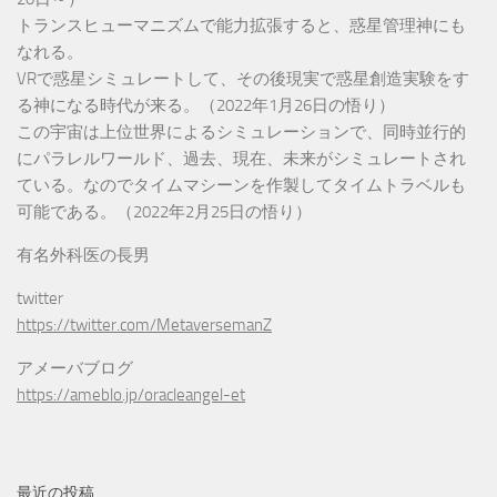
トランスヒューマニズムで能力拡張すると、惑星管理神にも
なれる。
VRで惑星シミュレートして、その後現実で惑星創造実験をす
る神になる時代が来る。（2022年1月26日の悟り）
この宇宙は上位世界によるシミュレーションで、同時並行的
にパラレルワールド、過去、現在、未来がシミュレートされ
ている。なのでタイムマシーンを作製してタイムトラベルも
可能である。（2022年2月25日の悟り）
有名外科医の長男
twitter
https://twitter.com/MetaversemanZ
アメーバブログ
https://ameblo.jp/oracleangel-et
最近の投稿