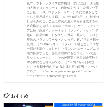
色プラウトパラダイス世界構想 （同じ思想、価値観
の人達でコミュニティ、自治体を作り、資源を公平
に分配し、AI、ロボット、ドローン等に労働をして
もらう世界構想を提唱。 2015年10月6日～） 利権の
しがらみのない公正に市民の最大幸福を達成するAI
政府構想を提唱（2007年上半期～） ゲーミングチェ
アに座り脳波インターネット（ブレインネット）で
超AIに管理サポートされたVR世界に繋がり、それが
無数のパラレルワールドとなっているVR世界構想を
提唱。（2020年12月～ メタバース構想として構想
一部が主流化しました） トランスヒューマニズムで
能力拡張すると、惑星管理神にもなれる。 VRで惑
星シミュレートして、その後現実で惑星創造実験を
する神になる時代が来る。（2022年1月26日の悟
り） 名誉博士号内定者 有名外科医の長男 アメーバ
ブログ https://ameblo.jp/oracleangel-et/ twitter
https://twitter.com/ArchangelHeroin
おすすめ