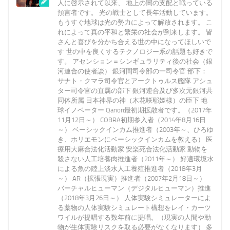
人に啓示されて以来、 地上の闇の支配と戦っている
預言者です。 光の戦士として長年活動しています。
もうすぐ地球は光の勢力によって解放されます。 こ
れによって真の平和と繁栄の社会が到来します。 皆
さんと喜びを分かち合える世の中になってほしいで
す 世の中を良くするテクノロジー系の話題も好きで
す。 アセンション＝シンギュラリティ後の社会（銀
河連合の使者談） 銀河間司令部の一司令官 部下：
サナト・クマラ司令官とアークトゥルス艦隊 アシュ
ター司令官の直属の部下 銀河連合及び多次元銀河共
同体所属 日本神界の神（木花咲耶姫様）の臣下 地
球イノベーター Qanon最初期拡散者です。（2017年
11月12日～） COBRA初期参入者（2014年8月16日
～） ベーシックインカム推進者（2003年～、ひろゆ
き、ホリエモンにベーシックインカムを教える） 医
療用大麻合法化活動家 安楽死合法化活動家 動物を
殺さない人工培養肉推進者（2011年～） 好適環境水
による魚の陸上淡水人工養殖推進者（2018年3月
～） AR（拡張現実）推進者（2007年2月18日～）
バーチャルヒューマン（デジタルヒューマン）推進
（2018年3月26日～） 人体実験シミュレーターによ
る薬物の人体実験シミュレート構想をレイ・カーツ
ワイルが提唱する数年前に提唱。（現実の人間や動
物が生体実験リスクを取る必要がなくなります） 多