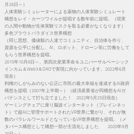
月26日～）
人体実験シミュレーターによる薬物の人体実験シミュレート
構想をレイ・カーツワイルが提唱する数年前に提唱。（現実
の人間や動物が生体実験リスクを取る必要がなくなります）
多色プラウトパラダイス世界構想
（同じ思想、価値観の人達でコミュニティ、自治体を作り、
資源を公平に分配し、AI、ロボット、ドローン等に労働をして
もらう世界構想を提唱。
2015年10月6日～、第四次産業革命＆ユニバーサルベーシック
インカム＆Web3＆DAOで実現に向かっています。2022年6月
現在）
利権のしがらみのない公正に市民の最大幸福を達成するAI政府
構想を提唱（2007年上半期～）（経済産業省が同構想をAIガ
バナンスとして打ち立てました！ 2022年5月25日現在）
ゲーミングチェアに座り脳波インターネット（ブレインネッ
ト）で超AIに管理サポートされたVR世界に繋がり、それが無
数のパラレルワールドとなっているVR世界構想を提唱。（メ
タバース構想として構想一部が主流化しました 2020年9月
20日～）