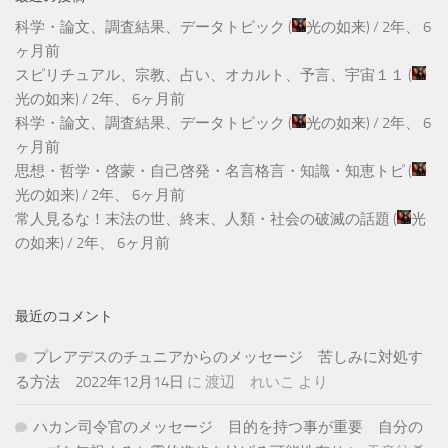
科学・論文、調査結果、データトピック
(
光の如来
) /
2年、 6
ヶ月前
スピリチュアル、宗教、占い、オカルト、予言、宇宙１１
(
光の如来
) /
2年、 6ヶ月前
科学・論文、調査結果、データトピック
(
光の如来
) /
2年、 6
ヶ月前
思想・哲学・啓蒙・自己啓発・名言格言・知識・知恵トピ
(
光の如来
) /
2年、 6ヶ月前
常人見るな！末法の世、終末、人類・社会の破滅の話題
(
光
の如来
) /
2年、 6ヶ月前
最近のコメント
プレアデスのチュニアからのメッセージ 苦しみに対処す
る方法 2022年12月14日
に
渡辺 れいこ
より
ハカン司令官のメッセージ 目的を持つ事が重要 自分の