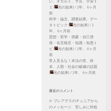
い、オカルト、予言、宇宙１
１
(
光の如来
) /
2年、 6ヶ月
前
科学・論文、調査結果、デー
タトピック
(
光の如来
) /
2
年、 6ヶ月前
思想・哲学・啓蒙・自己啓
発・名言格言・知識・知恵ト
ピ
(
光の如来
) /
2年、 6ヶ月
前
常人見るな！末法の世、終
末、人類・社会の破滅の話題
(
光の如来
) /
2年、 6ヶ月前
最近のコメント
プレアデスのチュニアから
のメッセージ 苦しみに対処