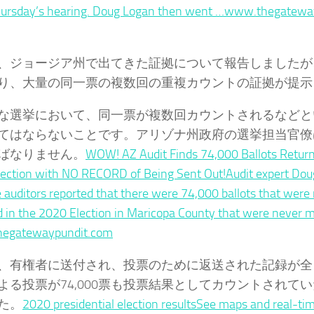
hursday’s hearing. Doug Logan then went …www.thegatewa
ジョージア州で出てきた証拠について報告しましたが
り、大量の同一票の複数回の重複カウントの証拠が提示
選挙において、同一票が複数回カウントされるなどと
てはならないことです。アリゾナ州政府の選挙担当官僚
ばなりません。
WOW! AZ Audit Finds 74,000 Ballots Retur
ection with NO RECORD of Being Sent Out!Audit expert Dou
e auditors reported that there were 74,000 ballots that were
d in the 2020 Election in Maricopa County that were never 
egatewaypundit.com
有権者に送付され、投票のために返送された記録が全
よる投票が74,000票も投票結果としてカウントされて
た。
2020 presidential election resultsSee maps and real-tim