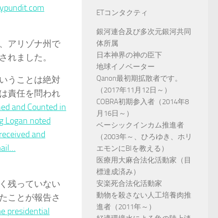
ypundit.com
ETコンタクティ
銀河連合及び多次元銀河共同
、アリゾナ州で
体所属
日本神界の神の臣下
されました。
地球イノベーター
Qanon最初期拡散者です。
いうことは絶対
（2017年11月12日～）
は責任を問われ
COBRA初期参入者（2014年8
ned and Counted in
月16日～）
g Logan noted
ベーシックインカム推進者
 received and
（2003年～、ひろゆき、ホリ
mail…
エモンにBIを教える）
医療用大麻合法化活動家（目
標達成済み）
く残っていない
安楽死合法化活動家
動物を殺さない人工培養肉推
いたことが報告さ
進者（2011年～）
e presidential