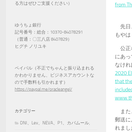
る方はぜひご支援ください）
from T
ゆうちょ銀行
先日、
記号番号：総合：10370-84078291
もやは
（普通：〇三八店 8407829）
ヒグチ ノリユキ
公正な
にあっ
なけれ
ペイパル（不正でちゃんと振り込まれる
2020 El
かわかりません、ビジネスアカウントな
that th
ので手数料も引かれます）
include
https://paypal.me/oracleangel/
www.th
また、
カテゴリー
郵送に
DNI、Lev、NEVA、P1、カバムール,
れまし