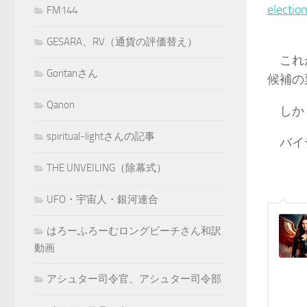
electio
FM144
GESARA、RV（通貨の評価替え）
これが
Goritanさん
候補の
Qanon
しかし
spiritual-lightさんの記事
バイデ
THE UNVEILING（除幕式）
UFO・宇宙人・銀河連合
はろーふろーむロングビーチさん和訳
動画
アシュター司令官、アシュター司令部