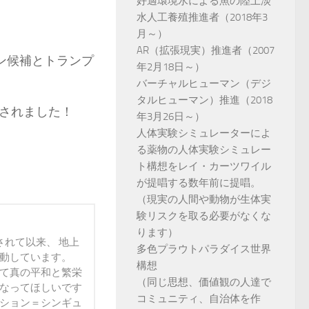
好適環境水による魚の陸上淡
水人工養殖推進者（2018年3
月～）
AR（拡張現実）推進者（2007
ン候補とトランプ
年2月18日～）
バーチャルヒューマン（デジ
タルヒューマン）推進（2018
認されました！
年3月26日～）
人体実験シミュレーターによ
る薬物の人体実験シミュレー
ト構想をレイ・カーツワイル
が提唱する数年前に提唱。
（現実の人間や動物が生体実
験リスクを取る必要がなくな
ります）
されて以来、 地上
多色プラウトパラダイス世界
活動しています。
構想
って真の平和と繁栄
（同じ思想、価値観の人達で
になってほしいです
コミュニティ、自治体を作
ンション＝シンギュ