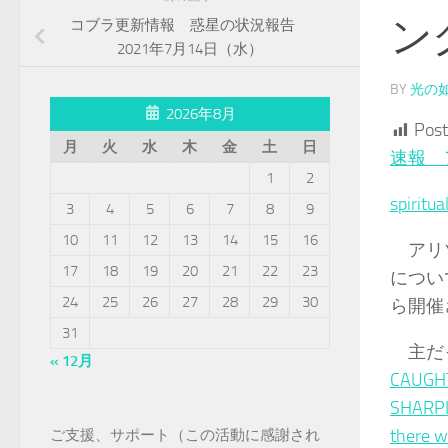
ン
コブラ更新情報 惑星の状況報告
2021年7月14日（水）
BY
光の
2026年8月
Post
月
火
水
木
金
土
日
速報 
1
2
spiritua
3
4
5
6
7
8
9
10
11
12
13
14
15
16
アリゾ
17
18
19
20
21
22
23
につい
24
25
26
27
28
29
30
ら開催
31
主だっ
« 12月
CAUGHT
SHARPI
there w
ご支援、サポート（この活動に感謝され