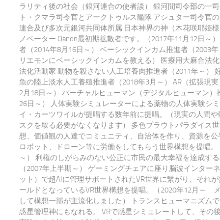
ラリティ後の社会（銀河連合の使者談） 銀河間司令部の一司
ト・クマラ司令官とアークトゥルス艦隊 アシュター司令官の
連合及び多次元銀河共同体所属 日本神界の神（木花咲耶姫様
ノベーター Qanon最初期拡散者です。（2017年11月12日～）
者（2014年8月16日～） ベーシックインカム推進者（200
リエモンにベーシックインカムを教える） 医療用大麻合法化
法化活動家 動物を殺さない人工培養肉推進者（2011年～） 
魚の陸上淡水人工養殖推進者（2018年3月～） AR（拡張現実
2月18日～） バーチャルヒューマン（デジタルヒューマン）推
26日～） 人体実験シミュレーターによる薬物の人体実験シ
イ・カーツワイルが提唱する数年前に提唱。（現実の人間や
スクを取る必要がなくなります） 多色プラウトパラダイス世
想、価値観の人達でコミュニティ、自治体を作り、資源を公平
ロボット、ドローン等に労働をしてもらう世界構想を提唱。 20
～） 利権のしがらみのない公正に市民の最大幸福を達成する
（2007年上半期～） ゲーミングチェアに座り脳波インター
ット）で超AIに管理サポートされたVR世界に繋がり、それ
ールドとなっているVR世界構想を提唱。（2020年12月～ 
して構想一部が主流化しました） トランスヒューマニズム
惑星管理神にもなれる。 VRで惑星シミュレートして、その