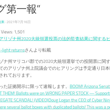
グ第一報”
如来
·
2021年7月16日
 Views:
1,501
アリゾナ州2020大統領選投票の法的監査結果に関する
l-light returns
さんより転載
ナ州マリコパ郡での2020大統領選挙での投開票に関
てのアリゾナ州上院議会でのヒアリングは予定通り日本
されております。
た証拠開示に限って速報します。
BOOM! Arizona Senat
 THEM! Ballots were on WRONG PAPER STOCK — Supports
EGATE SCANDAL! (VIDEO)Doug Logan the CEO of Cyber Ninj
ere several ballot boxes with duplicated ballots! This was a