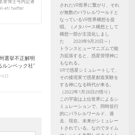
 名誉博士号内定者
されたVR世界に繋がり、それ
t/ twitter
が無数のパラレルワールドと
なっているVR世界構想を提
唱。（メタバース構想として
構想一部が主流化しまし
た 2020年9月20日～）
トランスヒューマニズムで能
力拡張すると、惑星管理神に
ナ州選挙不正解明
0
もなれる。
るルンベック社”
VRで惑星シミュレートして、
16日
その後現実で惑星創造実験を
する神になる時代が来る。
（2022年1月26日の悟り）
この宇宙は上位世界によるシ
ミュレーションで、同時並行
的にパラレルワールド、過
去、現在、未来がシミュレー
トされている。なのでタイム