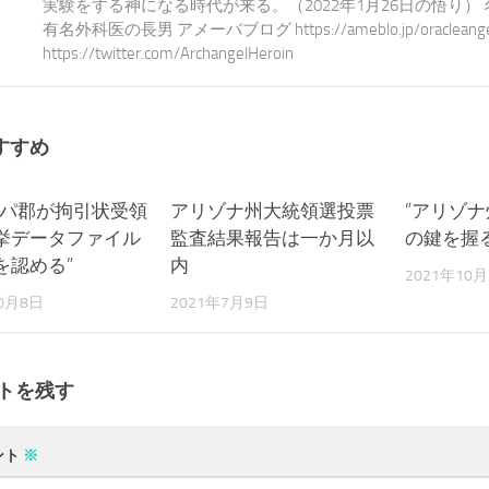
実験をする神になる時代が来る。（2022年1月26日の悟り）
有名外科医の長男 アメーバブログ https://ameblo.jp/oracleangel-e
https://twitter.com/ArchangelHeroin
すすめ
コパ郡が拘引状受領
0
アリゾナ州大統領選投票
0
”アリゾ
挙データファイル
監査結果報告は一か月以
の鍵を握
を認める”
内
2021年10月
10月8日
2021年7月9日
トを残す
ント
※