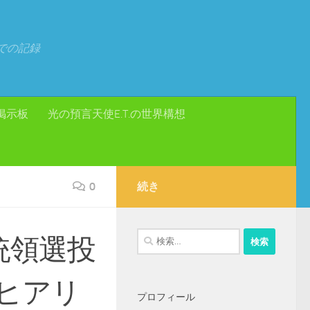
での記録
掲示板
光の預言天使E.T.の世界構想
0
続き
検
統領選投
索:
ヒアリ
プロフィール