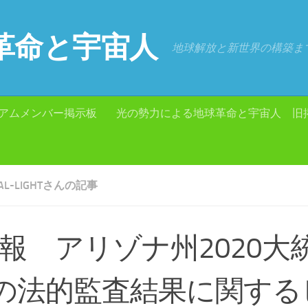
革命と宇宙人
地球解放と新世界の構築ま
アムメンバー掲示板
光の勢力による地球革命と宇宙人 旧
TUAL-LIGHTさんの記事
速報 アリゾナ州2020大
の法的監査結果に関する