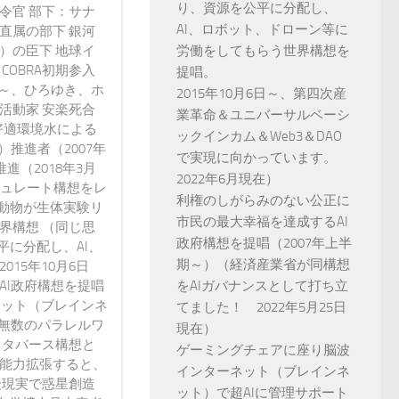
り、資源を公平に分配し、
令官 部下：サナ
AI、ロボット、ドローン等に
直属の部下 銀河
）の臣下 地球イ
労働をしてもらう世界構想を
 COBRA初期参入
提唱。
3年～、ひろゆき、ホ
2015年10月6日～、第四次産
活動家 安楽死合
業革命＆ユニバーサルベーシ
好適環境水による
ックインカム＆Web3＆DAO
）推進者（2007年
で実現に向かっています。
進（2018年3月
2022年6月現在）
ミュレート構想をレ
利権のしがらみのない公正に
動物が生体実験リ
市民の最大幸福を達成するAI
界構想 （同じ思
政府構想を提唱（2007年上半
に分配し、AI、
期～）（経済産業省が同構想
15年10月6日
AI政府構想を提唱
をAIガバナンスとして打ち立
ネット（ブレインネ
てました！ 2022年5月25日
が無数のパラレルワ
現在）
メタバース構想と
ゲーミングチェアに座り脳波
で能力拡張すると、
インターネット（ブレインネ
後現実で惑星創造
ット）で超AIに管理サポート