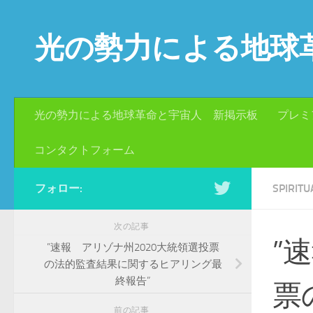
コンテンツへスキップ
光の勢力による地球
光の勢力による地球革命と宇宙人 新掲示板
プレミ
コンタクトフォーム
フォロー:
SPIRI
次の記事
”
”速報 アリゾナ州2020大統領選投票
の法的監査結果に関するヒアリング最
終報告”
票
前の記事