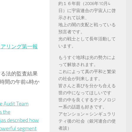
約１６年前（2006年10月4
日）に宇宙連合の宇宙人に啓
示されて以来、
地上の闇の支配と戦っている
預言者です。
光の戦士として長年活動して
ヒアリング第一報
います。
もうすぐ地球は光の勢力によ
って解放されます。
これによって真の平和と繁栄
する法的監査結果
の社会が到来します。
時間の午前4時か
皆さんと喜びを分かち合える
世の中になってほしいです
世の中を良くするテクノロジ
e Audit Team
ー系の話題も好きです。
 the
アセンション＝シンギュラリ
as described how
ティ後の社会（銀河連合の使
 powerful segment
者談）