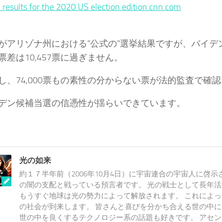
n results for the 2020 US election.edition.cnn.com
アリゾナ州における“公式の“選挙結果ですが、バイデ
票差は10,457票に過ぎません。
、74,000票もの素性の分からない票が法的監査で確
ン候補当選の信憑性が揺らいできています。
光の如来
約１７半年前（2006年10月4日）に宇宙連合の宇宙人に啓示
の闇の支配と戦っている預言者です。 光の戦士として長年
もうすぐ地球は光の勢力によって解放されます。 これによ
の社会が到来します。 皆さんと喜びを分かち合える世の中
世の中を良くするテクノロジー系の話題も好きです。 アセ