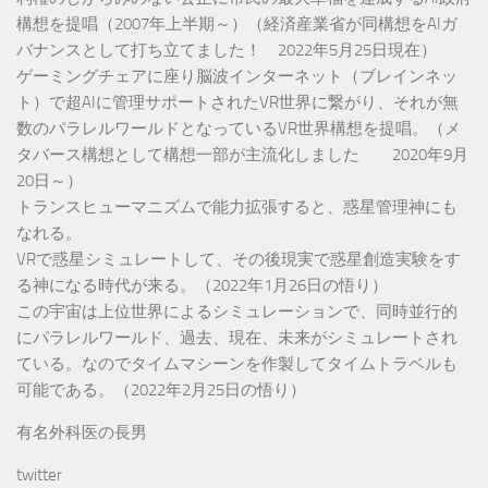
構想を提唱（2007年上半期～）（経済産業省が同構想をAIガ
バナンスとして打ち立てました！ 2022年5月25日現在）
ゲーミングチェアに座り脳波インターネット（ブレインネッ
ト）で超AIに管理サポートされたVR世界に繋がり、それが無
数のパラレルワールドとなっているVR世界構想を提唱。（メ
タバース構想として構想一部が主流化しました 2020年9月
20日～）
トランスヒューマニズムで能力拡張すると、惑星管理神にも
なれる。
VRで惑星シミュレートして、その後現実で惑星創造実験をす
る神になる時代が来る。（2022年1月26日の悟り）
この宇宙は上位世界によるシミュレーションで、同時並行的
にパラレルワールド、過去、現在、未来がシミュレートされ
ている。なのでタイムマシーンを作製してタイムトラベルも
可能である。（2022年2月25日の悟り）
有名外科医の長男
twitter