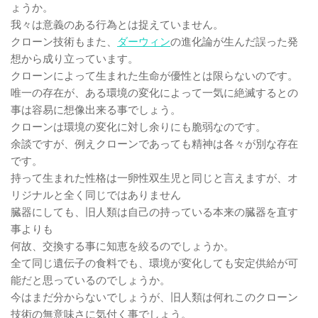
ょうか。
我々は意義のある行為とは捉えていません。
クローン技術もまた、
ダーウィン
の進化論が生んだ誤った発
想から成り立っています。
クローンによって生まれた生命が優性とは限らないのです。
唯一の存在が、ある環境の変化によって一気に絶滅するとの
事は容易に想像出来る事でしょう。
クローンは環境の変化に対し余りにも脆弱なのです。
余談ですが、例えクローンであっても精神は各々が別な存在
です。
持って生まれた性格は一卵性双生児と同じと言えますが、オ
リジナルと全く同じではありません
臓器にしても、旧人類は自己の持っている本来の臓器を直す
事よりも
何故、交換する事に知恵を絞るのでしょうか。
全て同じ遺伝子の食料でも、環境が変化しても安定供給が可
能だと思っているのでしょうか。
今はまだ分からないでしょうが、旧人類は何れこのクローン
技術の無意味さに気付く事でしょう。