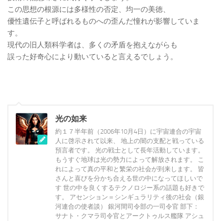
この思想の根源には多様性の否定、均一の美徳、
優性遺伝子と呼ばれるものへの歪んだ憧れが影響していま
す。
現代の旧人類科学者は、多くの矛盾を抱えながらも
誤った好奇心により動いていると言えるでしょう。
光の如来
約１７半年前（2006年10月4日）に宇宙連合の宇宙
人に啓示されて以来、 地上の闇の支配と戦っている
預言者です。 光の戦士として長年活動しています。
もうすぐ地球は光の勢力によって解放されます。 こ
れによって真の平和と繁栄の社会が到来します。 皆
さんと喜びを分かち合える世の中になってほしいで
す 世の中を良くするテクノロジー系の話題も好きで
す。 アセンション＝シンギュラリティ後の社会（銀
河連合の使者談） 銀河間司令部の一司令官 部下：
サナト・クマラ司令官とアークトゥルス艦隊 アシュ