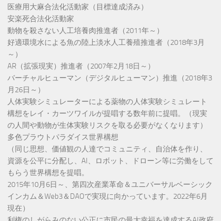
医療用大麻合法化活動家（目標達成済み）
安楽死合法化活動家
動物を殺さない人工培養肉推進者（2011年～）
好適環境水による魚の陸上淡水人工養殖推進者（2018年3月
～）
AR（拡張現実）推進者（2007年2月18日～）
バーチャルヒューマン（デジタルヒューマン）推進（2018年3
月26日～）
人体実験シミュレーターによる薬物の人体実験シミュレート
構想をレイ・カーツワイルが提唱する数年前に提唱。（現実
の人間や動物が生体実験リスクを取る必要がなくなります）
多色プラウトパラダイス世界構想
（同じ思想、価値観の人達でコミュニティ、自治体を作り、
資源を公平に分配し、AI、ロボット、ドローン等に労働をして
もらう世界構想を提唱。
2015年10月6日～、第四次産業革命＆ユニバーサルベーシック
インカム＆Web3＆DAOで実現に向かっています。2022年6月
現在）
利権のしがらみのない公正に市民の最大幸福を達成するAI政府