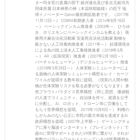
ター司令官の直属の部下 銀河連合及び多次元銀河共
同体所属 日本神界の神（木花咲耶姫様）の臣下 地
球イノベーター Qanon最初期拡散者です。（2017年
11月12日～） COBRA初期参入者（2014年8月16日
～） ベーシックインカム推進者（2003年～、ひろゆ
き、ホリエモンにベーシックインカムを教える） 医
療用大麻合法化活動家 安楽死合法化活動家 動物を
殺さない人工培養肉推進者（2011年～） 好適環境水
による魚の陸上淡水人工養殖推進者（2018年3月
～） AR（拡張現実）推進者（2007年2月18日～）
バーチャルヒューマン（デジタルヒューマン）推進
（2018年3月26日～） 人体実験シミュレーターによ
る薬物の人体実験シミュレート構想をレイ・カーツ
ワイルが提唱する数年前に提唱。（現実の人間や動
物が生体実験リスクを取る必要がなくなります） 多
色プラウトパラダイス世界構想 （同じ思想、価値観
の人達でコミュニティ、自治体を作り、資源を公平
に分配し、AI、ロボット、ドローン等に労働をして
もらう世界構想を提唱。 2015年10月6日～） 利権の
しがらみのない公正に市民の最大幸福を達成するAI
政府構想を提唱（2007年上半期～） ゲーミングチェ
アに座り脳波インターネット（ブレインネット）で
超AIに管理サポートされたVR世界に繋がり、それが
無数のパラレルワールドとなっているVR世界構想を