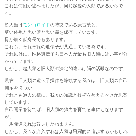
これは何回か述べましたが、同じ起源の人類であるからで
す。
超人類は
モンゴロイド
の特徴である蒙古襞と、
薄い体毛と黒い髪と黒い瞳を保有しています。
骨が細く低身長でもあります。
これも、それぞれの遺伝子が共通している為です。
それ以外に、性格遺伝子も日本人が最も旧人類に近い事が分
かっています。
しかし、超人類と旧人類の決定的違いは脳の活動なのです。
現在、旧人類の遺伝子操作を静観する我々は、旧人類の自己
開示を待つか
それとも過去の様に、我々の知識と技術を与えるべきか思案
しています。
自己開示を待てば、旧人類の独力を育てる事にもなります
が、
一歩間違えれば暴走しかねません。
しかし、我々が介入すれば人類は飛躍的に進歩するかもしれ