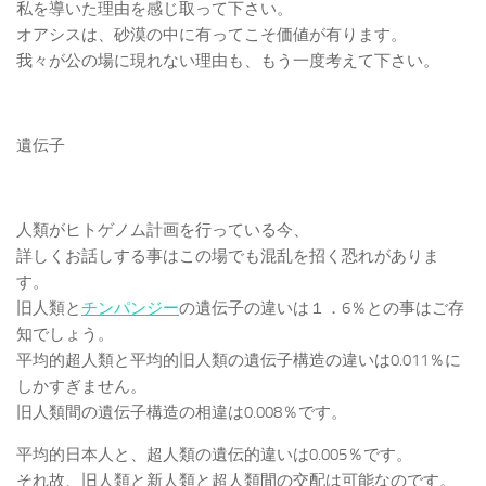
私を導いた理由を感じ取って下さい。
オアシスは、砂漠の中に有ってこそ価値が有ります。
我々が公の場に現れない理由も、もう一度考えて下さい。
遺伝子
人類がヒトゲノム計画を行っている今、
詳しくお話しする事はこの場でも混乱を招く恐れがありま
す。
旧人類と
チンパン
ジー
の遺伝子の違いは１．6％との事はご存
知でしょう。
平均的超人類と平均的旧人類の遺伝子構造の違いは0.011％に
しかすぎません。
旧人類間の遺伝子構造の相違は0.008％です。
平均的日本人と、超人類の遺伝的違いは0.005％です。
それ故、旧人類と新人類と超人類間の交配は可能なのです。