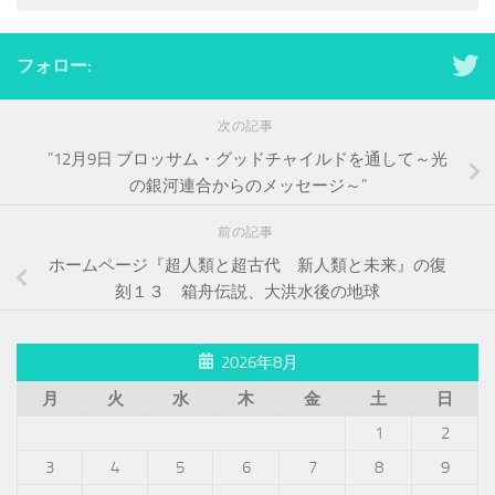
フォロー:
次の記事
”12月9日 ブロッサム・グッドチャイルドを通して～光
の銀河連合からのメッセージ～”
前の記事
ホームページ『超人類と超古代 新人類と未来』の復
刻１３ 箱舟伝説、大洪水後の地球
2026年8月
月
火
水
木
金
土
日
1
2
3
4
5
6
7
8
9