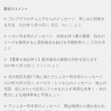
最近のコメント
プレアデスのチュニアからのメッセージ 苦しみに対処す
る方法 2022年12月14日
に
渡辺 れいこ
より
ハカン司令官のメッセージ 目的を持つ事が重要 自分の
ニーズを無視すると霊的進歩を妨げる可能性有り
に
天音紡希
より
【重要＆追記有り】銀河連合の最新の方針を語ります
2023年11月12日
に
マイクロ
より
光の預言天使E.T.宛に来たアシュター司令官のメッセージ
2023年10月31日
に
オーロラ・レイからのメッセージ 地上の
天国 信じがたい5次元シフトがもたらす有望な未来！ – 光の
勢力による地球革命と宇宙人
より
アシュター司令官のメッセージ 闇は地球から連れ去られ