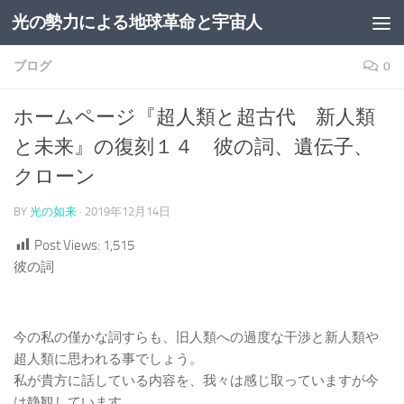
光の勢力による地球革命と宇宙人
コンテンツへスキップ
ブログ
0
ホームページ『超人類と超古代 新人類
と未来』の復刻１４ 彼の詞、遺伝子、
クローン
BY
光の如来
·
2019年12月14日
Post Views:
1,515
彼の詞
今の私の僅かな詞すらも、旧人類への過度な干渉と新人類や
超人類に思われる事でしょう。
私が貴方に話している内容を、我々は感じ取っていますが今
は静観しています。