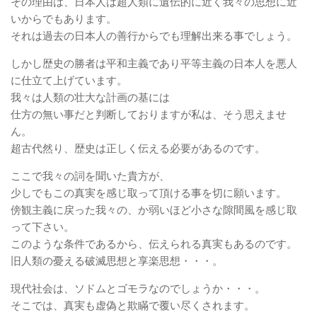
その理由は、日本人は超人類に遺伝的に近く我々の思想に近
いからでもあります。
それは過去の日本人の善行からでも理解出来る事でしょう。
しかし歴史の勝者は平和主義であり平等主義の日本人を悪人
に仕立て上げています。
我々は人類の壮大な計画の基には
仕方の無い事だと判断しておりますが私は、そう思えませ
ん。
超古代然り、歴史は正しく伝える必要があるのです。
ここで我々の詞を聞いた貴方が、
少しでもこの真実を感じ取って頂ける事を切に願います。
傍観主義に戻った我々の、か弱いほど小さな隙間風を感じ取
って下さい。
このような条件であるから、伝えられる真実もあるのです。
旧人類の憂える破滅思想と享楽思想・・・。
現代社会は、ソドムとゴモラなのでしょうか・・・。
そこでは、真実も虚偽と欺瞞で覆い尽くされます。