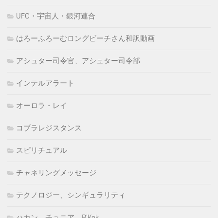
UFO・宇宙人・銀河連合
はろーふろーむロングビーチさん和訳動画
アシュター司令官、アシュター司令部
インテルアラート
オーロラ・レイ
コブラレジスタンス
スピリチュアル
チャネリングメッセージ
テクノロジー、シンギュラリティ
ハカン、チュニア、R'Kok