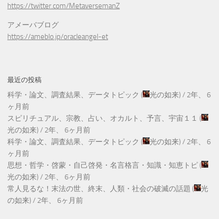
https://twitter.com/MetaversemanZ
アメーバブログ
https://ameblo.jp/oracleangel-et
最近の投稿
科学・論文、調査結果、データトピック
(
光の如来
) /
2年、 6
ヶ月前
スピリチュアル、宗教、占い、オカルト、予言、宇宙１１
(
光の如来
) /
2年、 6ヶ月前
科学・論文、調査結果、データトピック
(
光の如来
) /
2年、 6
ヶ月前
思想・哲学・啓蒙・自己啓発・名言格言・知識・知恵トピ
(
光の如来
) /
2年、 6ヶ月前
常人見るな！末法の世、終末、人類・社会の破滅の話題
(
光
の如来
) /
2年、 6ヶ月前