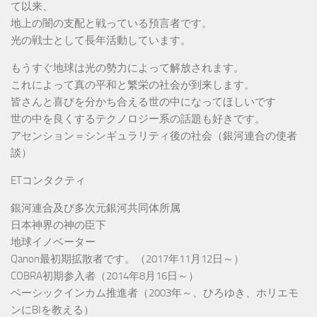
て以来、
地上の闇の支配と戦っている預言者です。
光の戦士として長年活動しています。
もうすぐ地球は光の勢力によって解放されます。
これによって真の平和と繁栄の社会が到来します。
皆さんと喜びを分かち合える世の中になってほしいです
世の中を良くするテクノロジー系の話題も好きです。
アセンション＝シンギュラリティ後の社会（銀河連合の使者
談）
ETコンタクティ
銀河連合及び多次元銀河共同体所属
日本神界の神の臣下
地球イノベーター
Qanon最初期拡散者です。（2017年11月12日～）
COBRA初期参入者（2014年8月16日～）
ベーシックインカム推進者（2003年～、ひろゆき、ホリエモ
ンにBIを教える）