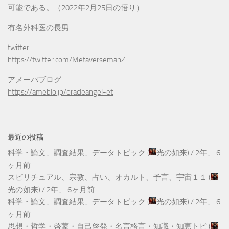
可能である。（2022年2月25日の悟り）
有名外科医の長男
twitter
https://twitter.com/MetaversemanZ
アメーバブログ
https://ameblo.jp/oracleangel-et
最近の投稿
科学・論文、調査結果、データトピック
(
光の如来
) /
2年、 6
ヶ月前
スピリチュアル、宗教、占い、オカルト、予言、宇宙１１
(
光の如来
) /
2年、 6ヶ月前
科学・論文、調査結果、データトピック
(
光の如来
) /
2年、 6
ヶ月前
思想・哲学・啓蒙・自己啓発・名言格言・知識・知恵トピ
(