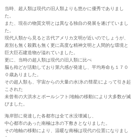
当時、超人類は現代の旧人類よりも悠かに優秀でありまし
た。
また、現在の物質文明とは異なる独自の発展を遂げていまし
た。
現代人類から見ると古代アメリカ文明が近いのでしょうが、
差別も無く殺戮も無く更に高度な精神文明と人間的な環境と
巨大巨石建造物が溢れていました。
更に、当時の超人類は現代の旧人類に比べ
脳も殆どが活動しており第六感が発達し、平均寿命も１７０
０歳ありました。
その超人類も、宇宙からの大量の水(氷の彗星)によって引き起
こされた
未曾有の大洪水とポールシフト(地軸の移動)により大多数が滅
びました。
海岸部に発達した各都市は全て水没壊滅し、
中心都市のあった南極は氷の下敷きとなりました。
その地軸の移動により、温暖な南極は現代の位置になりまし