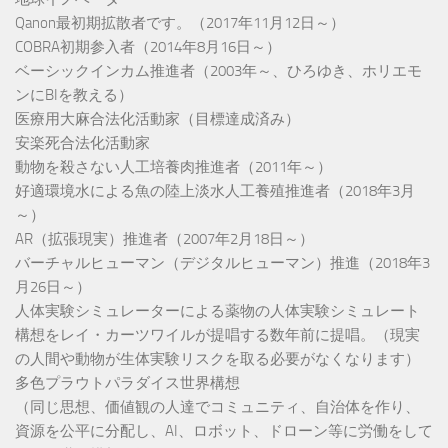
Qanon最初期拡散者です。（2017年11月12日～）
COBRA初期参入者（2014年8月16日～）
ベーシックインカム推進者（2003年～、ひろゆき、ホリエモ
ンにBIを教える）
医療用大麻合法化活動家（目標達成済み）
安楽死合法化活動家
動物を殺さない人工培養肉推進者（2011年～）
好適環境水による魚の陸上淡水人工養殖推進者（2018年3月
～）
AR（拡張現実）推進者（2007年2月18日～）
バーチャルヒューマン（デジタルヒューマン）推進（2018年3
月26日～）
人体実験シミュレーターによる薬物の人体実験シミュレート
構想をレイ・カーツワイルが提唱する数年前に提唱。（現実
の人間や動物が生体実験リスクを取る必要がなくなります）
多色プラウトパラダイス世界構想
（同じ思想、価値観の人達でコミュニティ、自治体を作り、
資源を公平に分配し、AI、ロボット、ドローン等に労働をして