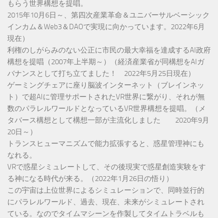
もらう世界構想を提唱。
2015年10月6日～、第四次産業革命＆ユニバーサルベーシック
インカム＆Web3＆DAOで実現に向かっています。2022年6月
現在）
利権のしがらみのない公正に市民の最大幸福を達成するAI政府
構想を提唱（2007年上半期～）（経済産業省が同構想をAIガ
バナンスとして打ち立てました！ 2022年5月25日現在）
ゲーミングチェアに座り脳波インターネット（ブレインネッ
ト）で超AIに管理サポートされたVR世界に繋がり、それが無
数のパラレルワールドとなっているVR世界構想を提唱。（メ
タバース構想として構想一部が主流化しました 2020年9月
20日～）
トランスヒューマニズムで能力拡張すると、惑星管理神にも
なれる。
VRで惑星シミュレートして、その後現実で惑星創造実験をす
る神になる時代が来る。（2022年1月26日の悟り）
この宇宙は上位世界によるシミュレーションで、同時並行的
にパラレルワールド、過去、現在、未来がシミュレートされ
ている。なのでタイムマシーンを作製してタイムトラベルも