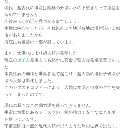
た。
現代、超古代の遺産は南極の分厚い氷の下敷きなって原型を
留めていませんが、
今後何らかの証が見つかる事でしょう。
南極は中心でしたが、それ以外にも地球各地の沿岸沿いに都
市がありましたから
海底にも遺跡の一部が残っています。
また、大洪水により超人類が発明した
現在の
原子力
発電よりも悠かに安全で強力な発電装置であっ
た
氷炎柱石の崩壊が世界各地で起こり、超人類の遺伝子破壊が
進み人類は退化しました。
このカタストロフィーにより、人類は文明と自身の全てを失
ってしまったのです。
現代の我々はこの動力源を使っておりません。
宇宙に無限にあるプラズマの一種の強力で安全なエネルギー
を使っています。
宇宙空間は一般的現代人類が思うような無の世界ではなく、