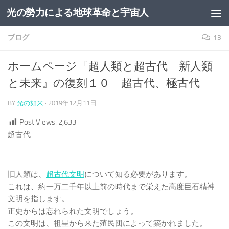
光の勢力による地球革命と宇宙人
コンテンツへスキップ
ブログ
13
ホームページ『超人類と超古代 新人類
と未来』の復刻１０ 超古代、極古代
BY
光の如来
·
2019年12月11日
Post Views:
2,633
超古代
旧人類は、
超古代文明
について知る必要があります。
これは、約一万二千年以上前の時代まで栄えた高度巨石精神
文明を指します。
正史からは忘れられた文明でしょう。
この文明は、祖星から来た殖民団によって築かれました。