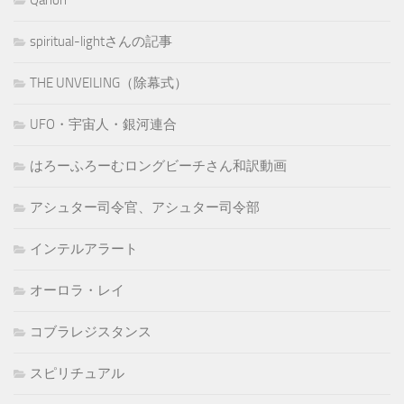
spiritual-lightさんの記事
THE UNVEILING（除幕式）
UFO・宇宙人・銀河連合
はろーふろーむロングビーチさん和訳動画
アシュター司令官、アシュター司令部
インテルアラート
オーロラ・レイ
コブラレジスタンス
スピリチュアル