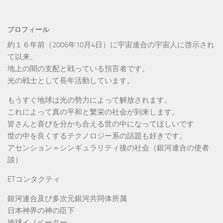
プロフィール
約１６年前（2006年10月4日）に宇宙連合の宇宙人に啓示され
て以来、
地上の闇の支配と戦っている預言者です。
光の戦士として長年活動しています。
もうすぐ地球は光の勢力によって解放されます。
これによって真の平和と繁栄の社会が到来します。
皆さんと喜びを分かち合える世の中になってほしいです
世の中を良くするテクノロジー系の話題も好きです。
アセンション＝シンギュラリティ後の社会（銀河連合の使者
談）
ETコンタクティ
銀河連合及び多次元銀河共同体所属
日本神界の神の臣下
地球イノベーター