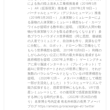
による魚の陸上淡水人工養殖推進者（2018年3月
～） AR（拡張現実）推進者（2007年2月18日～）
バーチャルヒューマン（デジタルヒューマン）推進
（2018年3月26日～） 人体実験シミュレーターによ
る薬物の人体実験シミュレート構想をレイ・カーツ
ワイルが提唱する数年前に提唱。（現実の人間や動
物が生体実験リスクを取る必要がなくなります） 多
色プラウトパラダイス世界構想 （同じ思想、価値観
の人達でコミュニティ、自治体を作り、資源を公平
に分配し、AI、ロボット、ドローン等に労働をして
もらう世界構想を提唱。 2015年10月6日～） 利権の
しがらみのない公正に市民の最大幸福を達成するAI
政府構想を提唱（2007年上半期～） ゲーミングチェ
アに座り脳波インターネット（ブレインネット）で
超AIに管理サポートされたVR世界に繋がり、それが
無数のパラレルワールドとなっているVR世界構想を
提唱。（2020年12月～ メタバース構想として構想
一部が主流化しました） トランスヒューマニズムで
能力拡張すると、惑星管理神にもなれる。 VRで惑
星シミュレートして、その後現実で惑星創造実験を
する神になる時代が来る。（2022年1月26日の悟
り） 名誉博士号内定者 有名外科医の長男 アメーバ
ブログ https://ameblo.jp/oracleangel-et/ twitter