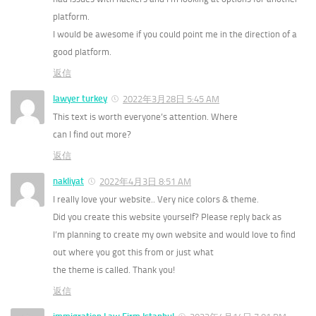
platform.
I would be awesome if you could point me in the direction of a
good platform.
返信
lawyer turkey
2022年3月28日 5:45 AM
This text is worth everyone’s attention. Where
can I find out more?
返信
nakliyat
2022年4月3日 8:51 AM
I really love your website.. Very nice colors & theme.
Did you create this website yourself? Please reply back as
I’m planning to create my own website and would love to find
out where you got this from or just what
the theme is called. Thank you!
返信