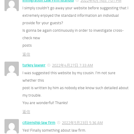
immigration Law Firm Istanbul
2022年4月14日 7:01 PM
I simply couldn’t go away your website before suggesting that I
extremely enjoyed the standard information an individual
provide for your guests?
Is gonna be again continuously in order to investigate cross-
check new
posts
返信
turkey lawyer
2022年4月27日 7:33 AM
I was suggested this website by my cousin. I’m not sure
whether this
post is written by him as nobody else know such detailed about
my trouble.
You are wonderful! Thanks!
返信
citizenship law firm
2022年5月23日 5:36 AM
Yes! Finally something about law firm.