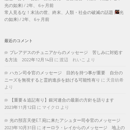
光の如来
) /
2年、 6ヶ月前
常人見るな！末法の世、終末、人類・社会の破滅の話題
(
光
の如来
) /
2年、 6ヶ月前
最近のコメント
プレアデスのチュニアからのメッセージ 苦しみに対処す
る方法 2022年12月14日
に
渡辺 れいこ
より
ハカン司令官のメッセージ 目的を持つ事が重要 自分の
ニーズを無視すると霊的進歩を妨げる可能性有り
に
天音紡希
より
【重要＆追記有り】銀河連合の最新の方針を語ります
2023年11月12日
に
マイクロ
より
光の預言天使E.T.宛に来たアシュター司令官のメッセージ
2023年10月31日
に
オーロラ・レイからのメッセージ 地上の