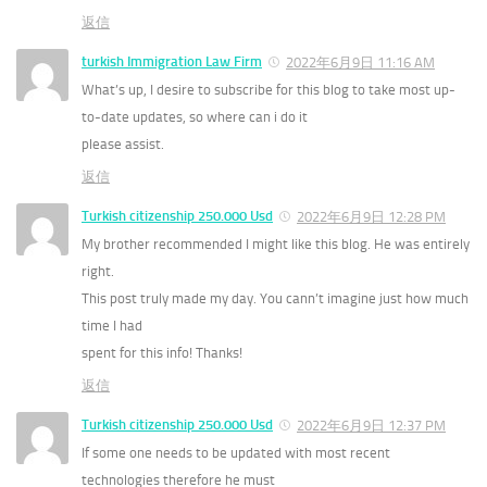
返信
turkish Immigration Law Firm
2022年6月9日 11:16 AM
What’s up, I desire to subscribe for this blog to take most up-
to-date updates, so where can i do it
please assist.
返信
Turkish citizenship 250.000 Usd
2022年6月9日 12:28 PM
My brother recommended I might like this blog. He was entirely
right.
This post truly made my day. You cann’t imagine just how much
time I had
spent for this info! Thanks!
返信
Turkish citizenship 250.000 Usd
2022年6月9日 12:37 PM
If some one needs to be updated with most recent
technologies therefore he must