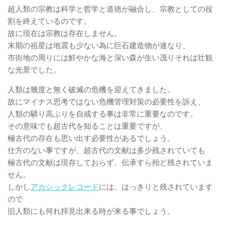
超人類の宗教は科学と哲学と道徳が融合し、宗教としての役
割を終えているのです。
故に現在は宗教は存在しません。
末期の祖星は地震も少ない為に巨石建造物が連なり、
市街地の周りには鮮やかな海と深い森が生い茂りそれは壮観
な光景でした。
人類は幾度と無く破滅の危機を迎えてきました。
故にマイナス思考ではない危機管理対策の必要性を訴え、
人類の驕り高ぶりを自戒する事は非常に重要なのです。
その意味でも超古代を知ることは重要ですが、
極古代の存在も思い出す必要性があるでしょう。
仕方のない事ですが、超古代の文献は多少残されていても
極古代の文献は現存しておらず、伝承すら殆ど残されていま
せん。
しかし
アカシックレコード
には、はっきりと残されています
ので
旧人類にも何れ拝見出来る時が来る事でしょう。