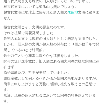
超古代文明さえも現代の旧人類は知らないのですから、
極古代文明においては知る由も無いでしょう。
超古代文明は地球上に築かれた超人類の
居留地
文明に過ぎま
せん。
極古代文明こそ、文明の原点なのです。
それは祖星で開花発展しました。
最初の原始文明は現在の旧人類と同じく未熟な文明でした。
しかし、旧人類の文明が超人類の関与により僅か数千年で発
展しているのとは対照的に
数十万年という非常に緩やかな進歩をしました。
関与の無い進歩故に、旧人類にある四大宗教の様な宗教は存
在せず、
原始宗教及び、哲学が発展していました。
原始宗教として例えるべきか否か疑問の余地がありますが、
簡単に申し上げますと万物に感謝し祖先を敬うとの思想で
す。
無論、現在の超人類社会においては宗教の枠を超えていま
す。