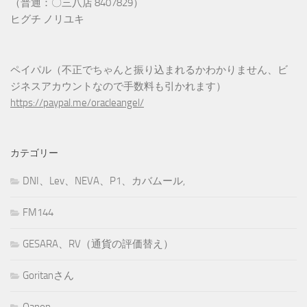
（普通：〇三八店 8407829）
ヒグチ ノリユキ
ペイパル（不正でちゃんと振り込まれるかわかりません、ビ
ジネスアカウントなので手数料も引かれます）
https://paypal.me/oracleangel/
カテゴリー
DNI、Lev、NEVA、P1、カバムール,
FM144
GESARA、RV（通貨の評価替え）
Goritanさん
Qanon