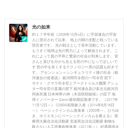
光の如来
約１７半年前（2006年10月4日）に宇宙連合の宇宙
人に啓示されて以来、 地上の闇の支配と戦っている
預言者です。 光の戦士として長年活動しています。
もうすぐ地球は光の勢力によって解放されます。 こ
れによって真の平和と繁栄の社会が到来します。 皆
さんと喜びを分かち合える世の中になってほしいで
す 世の中を良くするテクノロジー系の話題も好きで
す。 アセンション＝シンギュラリティ後の社会（銀
河連合の使者談） 銀河間司令部の一司令官 部下：
サナト・クマラ司令官とアークトゥルス艦隊 アシュ
ター司令官の直属の部下 銀河連合及び多次元銀河共
同体所属 日本神界の神（木花咲耶姫様）の臣下 地
球イノベーター Qanon最初期拡散者です。（2017年
11月12日～） COBRA初期参入者（2014年8月16日
～） ベーシックインカム推進者（2003年～、ひろゆ
き、ホリエモンにベーシックインカムを教える） 医
療用大麻合法化活動家 安楽死合法化活動家 動物を
殺さない人工培養肉推進者（2011年～） 好適環境水