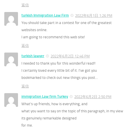
返信
turkish Immigration Law Firm
2022年6月1日 1:26 PM
You should take part in a contest for one of the greatest
websites online.
I am going to recommend this web site!
返信
turkish lawyer
2022年6月2日 12:46 PM
I needed to thank you for this wonderful read!!
I certainly loved every little bit of it. I’ve got you
bookmarked to check out new things you post…
返信
immigration Law firm Turkey
2022年6月2日 2:50 PM
What’s up friends, how is everything, and
what you want to say on the topic of this paragraph, in my view
its genuinely remarkable designed
for me.