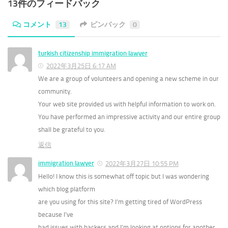
13件のフィードバック
コメント
13
ピンバック
0
turkish citizenship immigration lawyer
2022年3月25日 6:17 AM
We are a group of volunteers and opening a new scheme in our
community.
Your web site provided us with helpful information to work on.
You have performed an impressive activity and our entire group
shall be grateful to you.
返信
immigration lawyer
2022年3月27日 10:55 PM
Hello! I know this is somewhat off topic but I was wondering
which blog platform
are you using for this site? I’m getting tired of WordPress
because I’ve
had issues with hackers and I’m looking at options for another