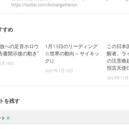
https://twitter.com/ArchangelHeroin
すすめ
解放への足音ホロウ
0
1月13日のリーディング
0
この日本
告書開示後の動き”
☆世界の動向 – サイキッ
醒者、ラ
クLJ
の注意喚
2月19日
預言天使E.
2021年1月13日
2023年11月
トを残す
ント
※