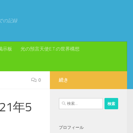
での記録
掲示板
光の預言天使E.T.の世界構想
0
続き
検
1年5
索:
プロフィール