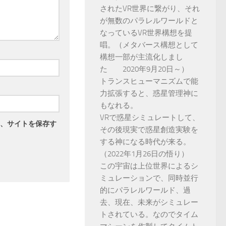
されたVR世界に繋がり、それ
が無数のパラレルワールドと
なっているVR世界構想を提
唱。（メタバース構想として
構想一部が主流化しまし
た 2020年9月20日～）
トランスヒューマニズムで能
力拡張すると、惑星管理神に
もなれる。
VRで惑星シミュレートして、
、サイトを保存す
その後現実で惑星創造実験を
する神になる時代が来る。
（2022年1月26日の悟り）
この宇宙は上位世界によるシ
ミュレーションで、同時並行
的にパラレルワールド、過
去、現在、未来がシミュレー
トされている。なのでタイム