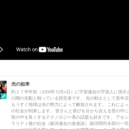
光の如来
約１７半年前（2006年10月4日）に宇宙連合の宇宙人に啓示
の闇の支配と戦っている預言者です。 光の戦士として長年
もうすぐ地球は光の勢力によって解放されます。 これによ
の社会が到来します。 皆さんと喜びを分かち合える世の中
世の中を良くするテクノロジー系の話題も好きです。 アセ
ラリティ後の社会（銀河連合の使者談） 銀河間司令部の一司