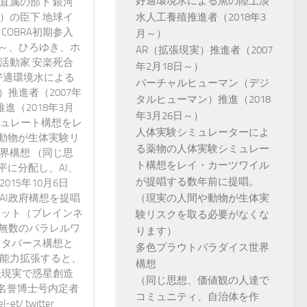
好適環境水による魚の陸上淡
直属の部下 銀河
水人工養殖推進者（2018年3
）の臣下 地球イ
 COBRA初期参入
月～）
3年～、ひろゆき、ホ
AR（拡張現実）推進者（2007
活動家 安楽死合
年2月18日～）
好適環境水による
バーチャルヒューマン（デジ
）推進者（2007年
タルヒューマン）推進（2018
進（2018年3月
年3月26日～）
ミュレート構想をレ
人体実験シミュレーターによ
動物が生体実験リ
る薬物の人体実験シミュレー
界構想 （同じ思
ト構想をレイ・カーツワイル
に分配し、AI、
が提唱する数年前に提唱。
15年10月6日
（現実の人間や動物が生体実
AI政府構想を提唱
ネット（ブレインネ
験リスクを取る必要がなくな
が無数のパラレルワ
ります）
メタバース構想と
多色プラウトパラダイス世界
で能力拡張すると、
構想
後現実で惑星創造
（同じ思想、価値観の人達で
 名誉博士号内定者
コミュニティ、自治体を作
t/ twitter