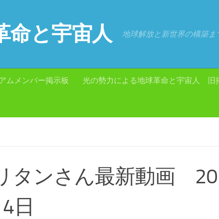
革命と宇宙人
地球解放と新世界の構築ま
アムメンバー掲示板
光の勢力による地球革命と宇宙人 旧
リタンさん最新動画 202
14日