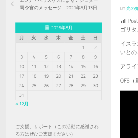
エレナ・ベラスケスによるアシュター
司令官のメッセージ 2021年5月13日
BY
光の
Post
2026年8月
ゴリタ
月
火
水
木
金
土
日
イスラ
1
2
いとの
3
4
5
6
7
8
9
アライ
10
11
12
13
14
15
16
17
18
19
20
21
22
23
QFS
24
25
26
27
28
29
30
31
« 12月
ご支援、サポート（この活動に感謝され
る方はぜひご支援ください）