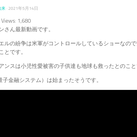
如来
·
2021年5月14日
 Views:
1,680
ンさん最新動画です。
エルの紛争は米軍がコントロールしているショーなので
ことです。
アンスは小児性愛被害の子供達も地球も救ったとのこと
（量子金融システム）は始まったそうです。