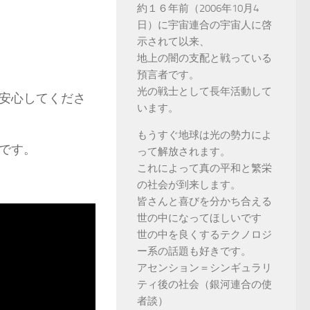
約１６年前（2006年10月4
日）に宇宙連合の宇宙人に啓
示されて以来、
地上の闇の支配と戦っている
預言者です。
光の戦士として長年活動して
安心してくださ
います。
もうすぐ地球は光の勢力によ
です。
って解放されます。
これによって真の平和と繁栄
の社会が到来します。
皆さんと喜びを分かち合える
世の中になってほしいです
世の中を良くするテクノロジ
ー系の話題も好きです。
アセンション＝シンギュラリ
ティ後の社会（銀河連合の使
者談）