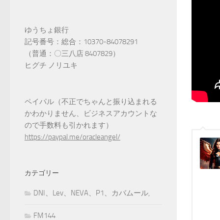
ゆうちょ銀行
記号番号：総合：10370-84078291
（普通：〇三八店 8407829）
ヒグチ ノリユキ
ペイパル（不正でちゃんと振り込まれる
かわかりません、ビジネスアカウントな
ので手数料も引かれます）
https://paypal.me/oracleangel/
カテゴリー
DNI、Lev、NEVA、P1、カバムール,
FM144