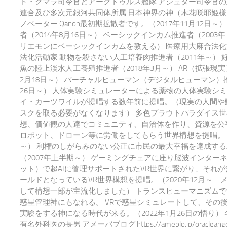
ト・クマラ司令官とアークトゥルス艦隊 アシュター司令官の
連合及び多次元銀河共同体所属 日本神界の神（木花咲耶姫様
ノベーター Qanon最初期拡散者です。（2017年11月12日～）
者（2014年8月16日～） ベーシックインカム推進者（200
リエモンにベーシックインカムを教える） 医療用大麻合法化
法化活動家 動物を殺さない人工培養肉推進者（2011年～） 
魚の陸上淡水人工養殖推進者（2018年3月～） AR（拡張現実
2月18日～） バーチャルヒューマン（デジタルヒューマン）推
26日～） 人体実験シミュレーターによる薬物の人体実験シ
イ・カーツワイルが提唱する数年前に提唱。（現実の人間や
スクを取る必要がなくなります） 多色プラウトパラダイス世
想、価値観の人達でコミュニティ、自治体を作り、資源を公平
ロボット、ドローン等に労働をしてもらう世界構想を提唱。 20
～） 利権のしがらみのない公正に市民の最大幸福を達成する
（2007年上半期～） ゲーミングチェアに座り脳波インター
ット）で超AIに管理サポートされたVR世界に繋がり、それ
ールドとなっているVR世界構想を提唱。（2020年12月～ 
して構想一部が主流化しました） トランスヒューマニズム
惑星管理神にもなれる。 VRで惑星シミュレートして、その
実験をする神になる時代が来る。（2022年1月26日の悟り）
有名外科医の長男 アメーバブログ https://ameblo.jp/oracleangel-e