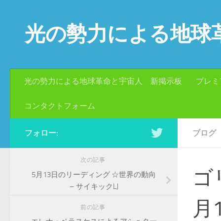
コンテンツへスキップ
光の勢力による地球
光の勢力による地球革命と宇宙人 新掲示板
プレミ
コンタクトフォーム
フォロー:
ブログ
次の記事
ゴ
5月13日のリーディング ☆世界の動向
– サイキックLJ
月
前の記事