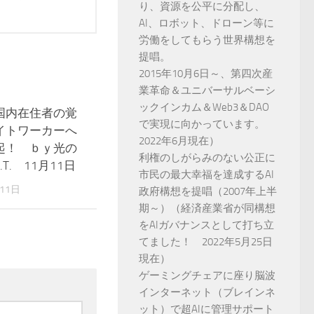
り、資源を公平に分配し、
AI、ロボット、ドローン等に
労働をしてもらう世界構想を
提唱。
2015年10月6日～、第四次産
業革命＆ユニバーサルベーシ
ックインカム＆Web3＆DAO
国内在住者の覚
0
で実現に向かっています。
イトワーカーへ
2022年6月現在）
起！ ｂｙ光の
利権のしがらみのない公正に
T. 11月11日
市民の最大幸福を達成するAI
11日
政府構想を提唱（2007年上半
期～）（経済産業省が同構想
をAIガバナンスとして打ち立
てました！ 2022年5月25日
現在）
ゲーミングチェアに座り脳波
インターネット（ブレインネ
ット）で超AIに管理サポート