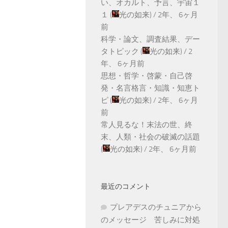
い、オカルト、予言、宇宙１
１
(
光の如来
) /
2年、 6ヶ月
前
科学・論文、調査結果、デー
タトピック
(
光の如来
) /
2
年、 6ヶ月前
思想・哲学・啓蒙・自己啓
発・名言格言・知識・知恵ト
ピ
(
光の如来
) /
2年、 6ヶ月
前
常人見るな！末法の世、終
末、人類・社会の破滅の話題
(
光の如来
) /
2年、 6ヶ月前
最近のコメント
プレアデスのチュニアから
のメッセージ 苦しみに対処