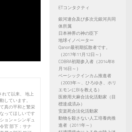
ETコンタクティ
銀河連合及び多次元銀河共同
体所属
日本神界の神の臣下
地球イノベーター
Qanon最初期拡散者です。
（2017年11月12日～）
COBRA初期参入者（2014年8
月16日～）
ベーシックインカム推進者
（2003年～、ひろゆき、ホリ
エモンにBIを教える）
されて以来、 地上
医療用大麻合法化活動家（目
活動しています。
標達成済み）
って真の平和と繁栄
安楽死合法化活動家
になってほしいです
動物を殺さない人工培養肉推
ンション＝シンギュ
進者（2011年～）
令官 部下：サナ