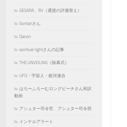
GESARA、RV（通貨の評価替え）
Goritanさん
Qanon
spiritual-lightさんの記事
THE UNVEILING（除幕式）
UFO・宇宙人・銀河連合
はろーふろーむロングビーチさん和訳
動画
アシュター司令官、アシュター司令部
インテルアラート