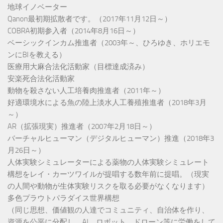
地球イノベーター
Qanon最初期拡散者です。（2017年11月12日～）
COBRA初期参入者（2014年8月16日～）
ベーシックインカム推進者（2003年～、ひろゆき、ホリエモ
ンにBIを教える）
医療用大麻合法化活動家（目標達成済み）
安楽死合法化活動家
動物を殺さない人工培養肉推進者（2011年～）
好適環境水による魚の陸上淡水人工養殖推進者（2018年3月
～）
AR（拡張現実）推進者（2007年2月18日～）
バーチャルヒューマン（デジタルヒューマン）推進（2018年3
月26日～）
人体実験シミュレーターによる薬物の人体実験シミュレート
構想をレイ・カーツワイルが提唱する数年前に提唱。（現実
の人間や動物が生体実験リスクを取る必要がなくなります）
多色プラウトパラダイス世界構想
（同じ思想、価値観の人達でコミュニティ、自治体を作り、
資源を公平に分配し、AI、ロボット、ドローン等に労働をして