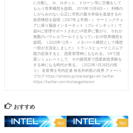
に分配し、AI、ロボット、ドローン等に労働をして
もらう世界構想を提唱。 2015年10月6日～） 利権の
しがらみのない公正に市民の最大幸福を達成するAI
政府構想を提唱（2007年上半期～） ゲーミングチェ
アに座り脳波インターネット（ブレインネット）で
超AIに管理サポートされたVR世界に繋がり、それが
無数のパラレルワールドとなっているVR世界構想を
提唱。（2020年12月～ メタバース構想として構想
一部が主流化しました） トランスヒューマニズムで
能力拡張すると、惑星管理神にもなれる。 VRで惑
星シミュレートして、その後現実で惑星創造実験を
する神になる時代が来る。（2022年1月26日の悟
り） 名誉博士号内定者 有名外科医の長男 アメーバ
ブログ https://ameblo.jp/oracleangel-et/ twitter
https://twitter.com/ArchangelHeroin
おすすめ
0
0