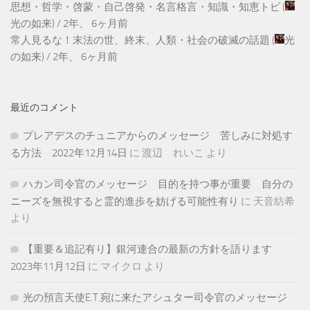
思想・哲学・啓蒙・自己啓発・名言格言・知識・知恵トピ
(
光の如来
) /
2年、 6ヶ月前
常人見るな！末法の世、終末、人類・社会の破滅の話題
(
光
の如来
) /
2年、 6ヶ月前
最近のコメント
プレアデスのチュニアからのメッセージ 苦しみに対処す
る方法 2022年12月14日
に
渡辺 れいこ
より
ハカン司令官のメッセージ 目的を持つ事が重要 自分の
ニーズを無視すると霊的進歩を妨げる可能性有り
に
天音紡希
より
【重要＆追記有り】銀河連合の最新の方針を語ります
2023年11月12日
に
マイクロ
より
光の預言天使E.T.宛に来たアシュター司令官のメッセージ