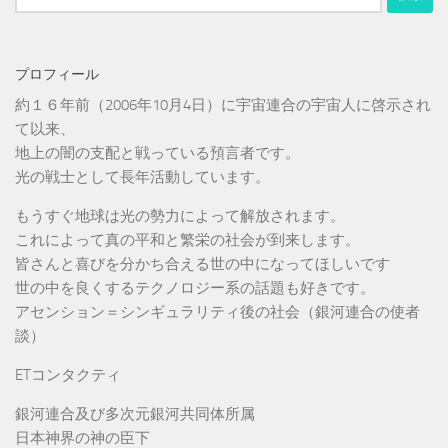
索:
プロフィール
約１６年前（2006年10月4日）に宇宙連合の宇宙人に啓示され
て以来、
地上の闇の支配と戦っている預言者です。
光の戦士として長年活動しています。
もうすぐ地球は光の勢力によって解放されます。
これによって真の平和と繁栄の社会が到来します。
皆さんと喜びを分かち合える世の中になってほしいです
世の中を良くするテクノロジー系の話題も好きです。
アセンション＝シンギュラリティ後の社会（銀河連合の使者
談）
ETコンタクティ
銀河連合及び多次元銀河共同体所属
日本神界の神の臣下