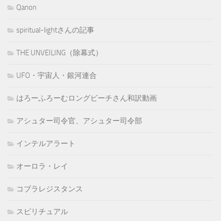
Qanon
spiritual-lightさんの記事
THE UNVEILING（除幕式）
UFO・宇宙人・銀河連合
はろーふろーむロングビーチさん和訳動画
アシュター司令官、アシュター司令部
インテルアラート
オーロラ・レイ
コブラレジスタンス
スピリチュアル