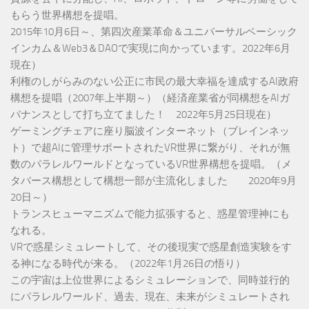
もらう世界構想を提唱。
2015年10月6日～、第四次産業革命＆ユニバーサルベーシック
インカム＆Web3＆DAOで実現に向かっています。2022年6月
現在）
利権のしがらみのない公正に市民の最大幸福を達成するAI政府
構想を提唱（2007年上半期～）（経済産業省が同構想をAIガ
バナンスとして打ち立てました！ 2022年5月25日現在）
ゲーミングチェアに座り脳波インターネット（ブレインネッ
ト）で超AIに管理サポートされたVR世界に繋がり、それが無
数のパラレルワールドとなっているVR世界構想を提唱。（メ
タバース構想として構想一部が主流化しました 2020年9月
20日～）
トランスヒューマニズムで能力拡張すると、惑星管理神にも
なれる。
VRで惑星シミュレートして、その後現実で惑星創造実験をす
る神になる時代が来る。（2022年1月26日の悟り）
この宇宙は上位世界によるシミュレーションで、同時並行的
にパラレルワールド、過去、現在、未来がシミュレートされ