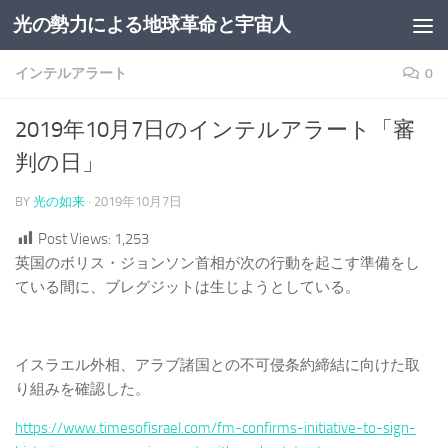
光の勢力による地球革命と宇宙人
コンテンツへスキップ
インテルアラート
0
2019年10月7日のインテルアラート「審
判の日」
BY
光の如来
·
2019年10月7日
Post Views:
1,253
英国のボリス・ジョンソン首相が次の行動を起こす準備をし
ている間に、ブレグジットは生じようとしている。
イスラエル外相、アラブ諸国との不可侵条約締結に向けた取
り組みを確認した。
https://www.timesofisrael.com/fm-confirms-initiative-to-sign-