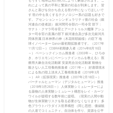
もうすぐ地球は光の勢力によって解放されます。 こ
れによって真の平和と繁栄の社会が到来します。 皆
さんと喜びを分かち合える世の中になってほしいで
す 世の中を良くするテクノロジー系の話題も好きで
す。 アセンション＝シンギュラリティ後の社会（銀
河連合の使者談） 銀河間司令部の一司令官 部下：
サナト・クマラ司令官とアークトゥルス艦隊 アシュ
ター司令官の直属の部下 銀河連合及び多次元銀河共
同体所属 日本神界の神（木花咲耶姫様）の臣下 地
球イノベーター Qanon最初期拡散者です。（2017年
11月12日～） COBRA初期参入者（2014年8月16日
～） ベーシックインカム推進者（2003年～、ひろゆ
き、ホリエモンにベーシックインカムを教える） 医
療用大麻合法化活動家 安楽死合法化活動家 動物を
殺さない人工培養肉推進者（2011年～） 好適環境水
による魚の陸上淡水人工養殖推進者（2018年3月
～） AR（拡張現実）推進者（2007年2月18日～）
バーチャルヒューマン（デジタルヒューマン）推進
（2018年3月26日～） 人体実験シミュレーターによ
る薬物の人体実験シミュレート構想をレイ・カーツ
ワイルが提唱する数年前に提唱。（現実の人間や動
物が生体実験リスクを取る必要がなくなります） 多
色プラウトパラダイス世界構想 （同じ思想、価値観
の人達でコミュニティ、自治体を作り、資源を公平