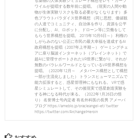
る薬物の人体実験シミュレート構想をレイ・カーツ
ワイルが提唱する数年前に提唱。（現実の人間や動
物が生体実験リスクを取る必要がなくなります） 多
色プラウトパラダイス世界構想 （同じ思想、価値観
の人達でコミュニティ、自治体を作り、資源を公平
に分配し、AI、ロボット、ドローン等に労働をして
もらう世界構想を提唱。 2015年10月6日～） 利権の
しがらみのない公正に市民の最大幸福を達成するAI
政府構想を提唱（2007年上半期～） ゲーミングチェ
アに座り脳波インターネット（ブレインネット）で
超AIに管理サポートされたVR世界に繋がり、それが
無数のパラレルワールドとなっているVR世界構想を
提唱。（2020年12月～ メタバース構想として構想
一部が主流化しました） トランスヒューマニズムで
能力拡張すると、惑星管理神にもなれる。 VRで惑
星シミュレートして、その後現実で惑星創造実験を
する神になる時代が来る。（2022年1月26日の悟
り） 名誉博士号内定者 有名外科医の長男 アメーバ
ブログ https://ameblo.jp/oracleangel-et/ twitter
https://twitter.com/ArchangelHeroin
おすすめ