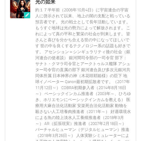
光の如来
約１７半年前（2006年10月4日）に宇宙連合の宇宙
人に啓示されて以来、 地上の闇の支配と戦っている
預言者です。 光の戦士として長年活動しています。
もうすぐ地球は光の勢力によって解放されます。 こ
れによって真の平和と繁栄の社会が到来します。 皆
さんと喜びを分かち合える世の中になってほしいで
す 世の中を良くするテクノロジー系の話題も好きで
す。 アセンション＝シンギュラリティ後の社会（銀
河連合の使者談） 銀河間司令部の一司令官 部下：
サナト・クマラ司令官とアークトゥルス艦隊 アシュ
ター司令官の直属の部下 銀河連合及び多次元銀河共
同体所属 日本神界の神（木花咲耶姫様）の臣下 地
球イノベーター Qanon最初期拡散者です。（2017年
11月12日～） COBRA初期参入者（2014年8月16日
～） ベーシックインカム推進者（2003年～、ひろゆ
き、ホリエモンにベーシックインカムを教える） 医
療用大麻合法化活動家 安楽死合法化活動家 動物を
殺さない人工培養肉推進者（2011年～） 好適環境水
による魚の陸上淡水人工養殖推進者（2018年3月
～） AR（拡張現実）推進者（2007年2月18日～）
バーチャルヒューマン（デジタルヒューマン）推進
（2018年3月26日～） 人体実験シミュレーターによ