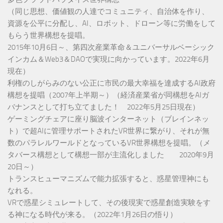
（同じ思想、価値観の人達でコミュニティ、自治体を作り、
資源を公平に分配し、AI、ロボット、ドローン等に労働をして
もらう世界構想を提唱。
2015年10月6日～、第四次産業革命＆ユニバーサルベーシック
インカム＆Web3＆DAOで実現に向かっています。2022年6月
現在）
利権のしがらみのない公正に市民の最大幸福を達成するAI政府
構想を提唱（2007年上半期～）（経済産業省が同構想をAIガ
バナンスとして打ち立てました！ 2022年5月25日現在）
ゲーミングチェアに座り脳波インターネット（ブレインネッ
ト）で超AIに管理サポートされたVR世界に繋がり、それが無
数のパラレルワールドとなっているVR世界構想を提唱。（メ
タバース構想として構想一部が主流化しました 2020年9月
20日～）
トランスヒューマニズムで能力拡張すると、惑星管理神にも
なれる。
VRで惑星シミュレートして、その後現実で惑星創造実験をす
る神になる時代が来る。（2022年1月26日の悟り）