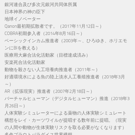
銀河連合及び多次元銀河共同体所属
日本神界の神の臣下
地球イノベーター
Qanon最初期拡散者です。（2017年11月12日～）
COBRA初期参入者（2014年8月16日～）
ベーシックインカム推進者（2003年～、ひろゆき、ホリエモ
ンにBIを教える）
医療用大麻合法化活動家（目標達成済み）
安楽死合法化活動家
動物を殺さない人工培養肉推進者（2011年～）
好適環境水による魚の陸上淡水人工養殖推進者（2018年3月
～）
AR（拡張現実）推進者（2007年2月18日～）
バーチャルヒューマン（デジタルヒューマン）推進（2018年3
月26日～）
人体実験シミュレーターによる薬物の人体実験シミュレート
構想をレイ・カーツワイルが提唱する数年前に提唱。（現実
の人間や動物が生体実験リスクを取る必要がなくなります）
多色プラウトパラダイス世界構想