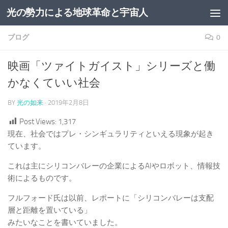
光の勢力による地球革命と宇宙人
コンテンツへスキップ
ブログ
0
映画「ツァイトガイスト」シリーズと働
かなくていい社会
BY
光の如来
·
2019年2月8日
Post Views:
1,317
現在、社会ではプレ・シンギュラリティといえる現象が起き
ています。
これは主にシリコンバレーの企業によるAIやロボット、情報技
術によるものです。
フルフォード氏は以前、レポートに「シリコンバレーは支配
層と距離を置いている」
みたいなことを書いていました。