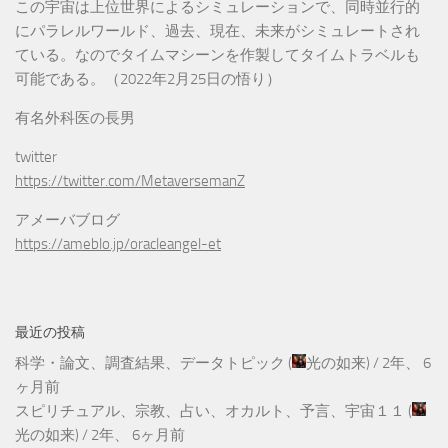
この宇宙は上位世界によるシミュレーションで、同時並行的
にパラレルワールド、過去、現在、未来がシミュレートされ
ている。なのでタイムマシーンを作製してタイムトラベルも
可能である。（2022年2月25日の悟り）
有名外科医の長男
twitter
https://twitter.com/MetaversemanZ
アメーバブログ
https://ameblo.jp/oracleangel-et
最近の投稿
科学・論文、調査結果、データトピック
(
光の如来
) /
2年、 6
ヶ月前
スピリチュアル、宗教、占い、オカルト、予言、宇宙１１
(
光の如来
) /
2年、 6ヶ月前