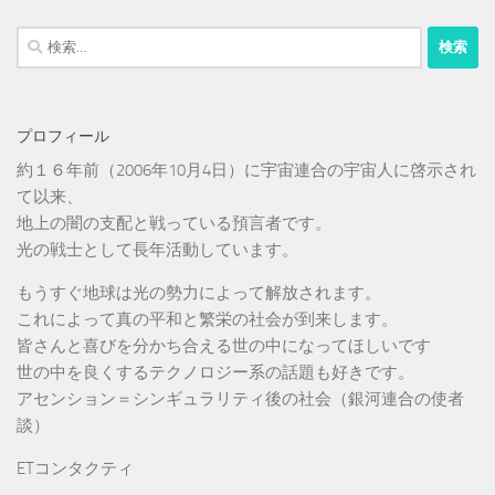
検
索:
プロフィール
約１６年前（2006年10月4日）に宇宙連合の宇宙人に啓示され
て以来、
地上の闇の支配と戦っている預言者です。
光の戦士として長年活動しています。
もうすぐ地球は光の勢力によって解放されます。
これによって真の平和と繁栄の社会が到来します。
皆さんと喜びを分かち合える世の中になってほしいです
世の中を良くするテクノロジー系の話題も好きです。
アセンション＝シンギュラリティ後の社会（銀河連合の使者
談）
ETコンタクティ