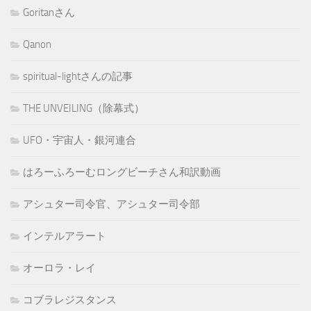
Goritanさん
Qanon
spiritual-lightさんの記事
THE UNVEILING（除幕式）
UFO・宇宙人・銀河連合
はろーふろーむロングビーチさん和訳動画
アシュター司令官、アシュター司令部
インテルアラート
オーロラ・レイ
コブラレジスタンス