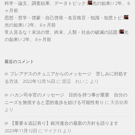
科学・論文、調査結果、データトピック
(
光の如来
) /
2年、 6
ヶ月前
思想・哲学・啓蒙・自己啓発・名言格言・知識・知恵トピ
(
光の如来
) /
2年、 6ヶ月前
常人見るな！末法の世、終末、人類・社会の破滅の話題
(
光
の如来
) /
2年、 6ヶ月前
最近のコメント
プレアデスのチュニアからのメッセージ 苦しみに対処す
る方法 2022年12月14日
に
渡辺 れいこ
より
ハカン司令官のメッセージ 目的を持つ事が重要 自分の
ニーズを無視すると霊的進歩を妨げる可能性有り
に
天音紡希
より
【重要＆追記有り】銀河連合の最新の方針を語ります
2023年11月12日
に
マイクロ
より