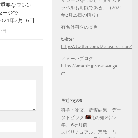
マシーンを作製してタイムト
の重要なワシン
ラベルも可能である。（2022
セージで
年2月25日の悟り）
021年2月16日
有名外科医の長男
17日
twitter
https://twitter.com/MetaversemanZ
アメーバブログ
https://ameblo.jp/oracleangel-
et
最近の投稿
科学・論文、調査結果、デー
タトピック
(
光の如来
) /
2
年、 6ヶ月前
スピリチュアル、宗教、占