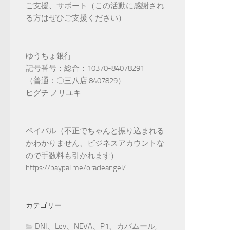
ご支援、サポート（この活動に感謝され
る方はぜひご支援ください）
ゆうちょ銀行
記号番号：総合：10370-84078291
（普通：〇三八店 8407829）
ヒグチ ノリユキ
ペイパル（不正でちゃんと振り込まれる
かわかりません、ビジネスアカウントな
ので手数料も引かれます）
https://paypal.me/oracleangel/
カテゴリー
DNI、Lev、NEVA、P1、カバムール,