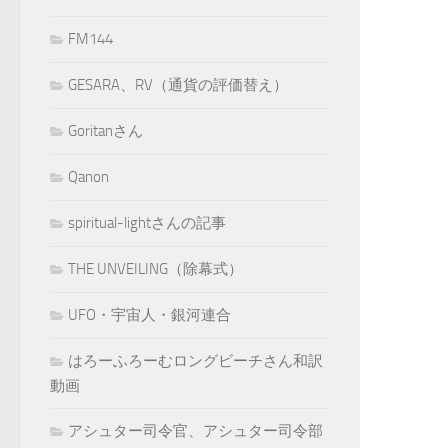
FM144
GESARA、RV（通貨の評価替え）
Goritanさん
Qanon
spiritual-lightさんの記事
THE UNVEILING（除幕式）
UFO・宇宙人・銀河連合
はろーふろーむロングビーチさん和訳
動画
アシュター司令官、アシュター司令部