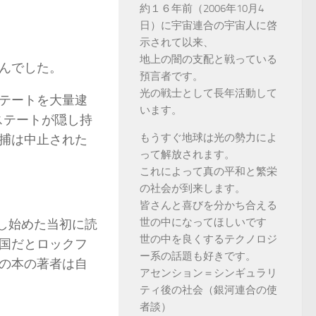
約１６年前（2006年10月4
日）に宇宙連合の宇宙人に啓
示されて以来、
地上の闇の支配と戦っている
んでした。
預言者です。
光の戦士として長年活動して
テートを大量逮
います。
ステートが隠し持
もうすぐ地球は光の勢力によ
捕は中止された
って解放されます。
これによって真の平和と繁栄
の社会が到来します。
皆さんと喜びを分かち合える
世の中になってほしいです
し始めた当初に読
世の中を良くするテクノロジ
国だとロックフ
ー系の話題も好きです。
の本の著者は自
アセンション＝シンギュラリ
ティ後の社会（銀河連合の使
者談）