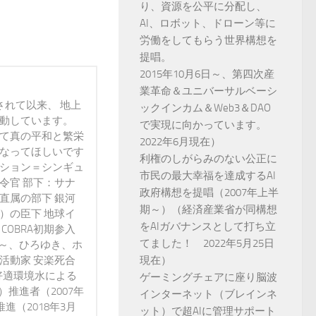
り、資源を公平に分配し、
AI、ロボット、ドローン等に
労働をしてもらう世界構想を
提唱。
2015年10月6日～、第四次産
業革命＆ユニバーサルベーシ
されて以来、 地上
ックインカム＆Web3＆DAO
活動しています。
で実現に向かっています。
って真の平和と繁栄
2022年6月現在）
になってほしいです
利権のしがらみのない公正に
ンション＝シンギュ
市民の最大幸福を達成するAI
令官 部下：サナ
政府構想を提唱（2007年上半
直属の部下 銀河
期～）（経済産業省が同構想
）の臣下 地球イ
をAIガバナンスとして打ち立
 COBRA初期参入
てました！ 2022年5月25日
3年～、ひろゆき、ホ
現在）
活動家 安楽死合
好適環境水による
ゲーミングチェアに座り脳波
）推進者（2007年
インターネット（ブレインネ
進（2018年3月
ット）で超AIに管理サポート