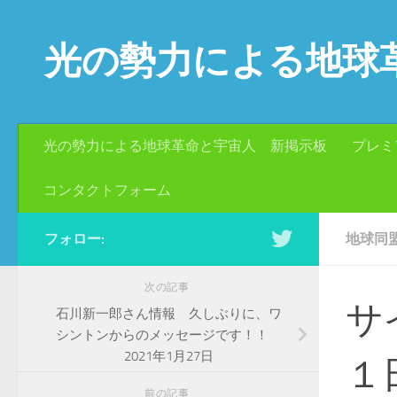
コンテンツへスキップ
光の勢力による地球
光の勢力による地球革命と宇宙人 新掲示板
プレミ
コンタクトフォーム
フォロー:
地球同
次の記事
サ
石川新一郎さん情報 久しぶりに、ワ
シントンからのメッセージです！！
2021年1月27日
１
前の記事