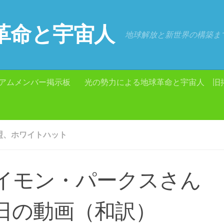
革命と宇宙人
地球解放と新世界の構築ま
アムメンバー掲示板
光の勢力による地球革命と宇宙人 旧
盟、ホワイトハット
イモン・パークスさん 
日の動画（和訳）