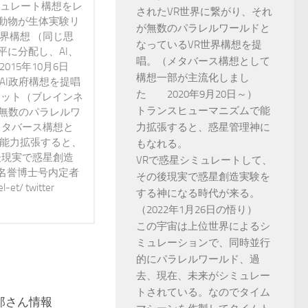
ミュレート構想をレ
されたVR世界に繋がり、それ
動物が生体実験リ
が無数のパラレルワールドと
界構想 （同じ思
なっているVR世界構想を提
に分配し、AI、
唱。（メタバース構想として
15年10月6日
構想一部が主流化しまし
AI政府構想を提唱
た 2020年9月20日～）
ネット（ブレインネ
トランスヒューマニズムで能
が無数のパラレルワ
力拡張すると、惑星管理神に
メタバース構想と
で能力拡張すると、
もなれる。
後現実で惑星創造
VRで惑星シミュレートして、
 名誉博士号内定者
その後現実で惑星創造実験を
t/ twitter
する神になる時代が来る。
（2022年1月26日の悟り）
この宇宙は上位世界によるシ
ミュレーションで、同時並行
的にパラレルワールド、過
去、現在、未来がシミュレー
トされている。なのでタイム
郎さん情報
0