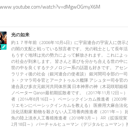
//www.youtube.com/watch?v=dMgwOGmyX6M
光の如来
約１７半年前（2006年10月4日）に宇宙連合の宇宙人に啓示
の闇の支配と戦っている預言者です。 光の戦士として長年
もうすぐ地球は光の勢力によって解放されます。 これによ
の社会が到来します。 皆さんと喜びを分かち合える世の中
世の中を良くするテクノロジー系の話題も好きです。 アセ
ラリティ後の社会（銀河連合の使者談） 銀河間司令部の一司
ト・クマラ司令官とアークトゥルス艦隊 アシュター司令官の
連合及び多次元銀河共同体所属 日本神界の神（木花咲耶姫様
ノベーター Qanon最初期拡散者です。（2017年11月12日～）
者（2014年8月16日～） ベーシックインカム推進者（200
リエモンにベーシックインカムを教える） 医療用大麻合法化
法化活動家 動物を殺さない人工培養肉推進者（2011年～） 
魚の陸上淡水人工養殖推進者（2018年3月～） AR（拡張現実
2月18日～） バーチャルヒューマン（デジタルヒューマン）推