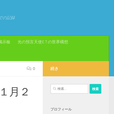
での記録
掲示板
光の預言天使E.T.の世界構想
0
続き
検
１月２
索:
プロフィール