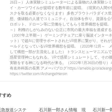
26日～） 人体実験シミュレーターによる薬物の人体実験シ
イ・カーツワイルが提唱する数年前に提唱。（現実の人間や
スクを取る必要がなくなります） 多色プラウトパラダイス世
想、価値観の人達でコミュニティ、自治体を作り、資源を公平
ロボット、ドローン等に労働をしてもらう世界構想を提唱。 20
～） 利権のしがらみのない公正に市民の最大幸福を達成する
（2007年上半期～） ゲーミングチェアに座り脳波インター
ット）で超AIに管理サポートされたVR世界に繋がり、それ
ールドとなっているVR世界構想を提唱。（2020年12月～ 
して構想一部が主流化しました） トランスヒューマニズム
惑星管理神にもなれる。 VRで惑星シミュレートして、その
実験をする神になる時代が来る。（2022年1月26日の悟り）
有名外科医の長男 アメーバブログ https://ameblo.jp/oracleangel-e
https://twitter.com/ArchangelHeroin
すすめ
（緊急放送システ
0
石川新一郎さん情報 現
1
石川新一