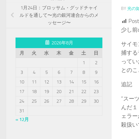
1月24日：ブロッサム・グッドチャイ
BY
光の
ルドを通して〜光の銀河連合からのメ
Post
ッセージ〜
少し前
2026年8月
サイモ
捕する
月
火
水
木
金
土
日
ってい
1
2
とのこ
3
4
5
6
7
8
9
10
11
12
13
14
15
16
追記
17
18
19
20
21
22
23
”スー
24
25
26
27
28
29
30
んだ１
31
ェラー
« 12月
殺扱い