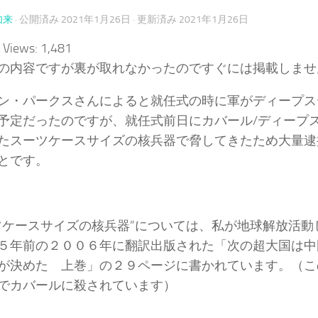
如来
· 公開済み
2021年1月26日
· 更新済み
2021年1月26日
 Views:
1,481
の内容ですが裏が取れなかったのですぐには掲載しませ
ン・パークスさんによると就任式の時に軍がディープス
予定だったのですが、就任式前日にカバール/ディープ
たスーツケースサイズの核兵器で脅してきたため大量逮
とです。
ツケースサイズの核兵器”については、私が地球解放活動
５年前の２００６年に翻訳出版された「次の超大国は中
が決めた 上巻」の２９ページに書かれています。（こ
でカバールに殺されています）