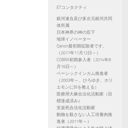
ETコンタクティ
銀河連合及び多次元銀河共同
体所属
日本神界の神の臣下
地球イノベーター
Qanon最初期拡散者です。
（2017年11月12日～）
COBRA初期参入者（2014年8
月16日～）
ベーシックインカム推進者
（2003年～、ひろゆき、ホリ
エモンにBIを教える）
医療用大麻合法化活動家（目
標達成済み）
安楽死合法化活動家
動物を殺さない人工培養肉推
進者（2011年～）