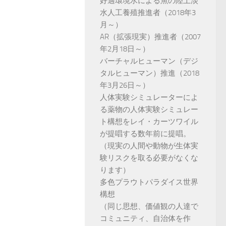
好適環境水による魚の陸上淡
水人工養殖推進者（2018年3
月～）
AR（拡張現実）推進者（2007
年2月18日～）
バーチャルヒューマン（デジ
タルヒューマン）推進（2018
年3月26日～）
人体実験シミュレーターによ
る薬物の人体実験シミュレー
ト構想をレイ・カーツワイル
が提唱する数年前に提唱。
（現実の人間や動物が生体実
験リスクを取る必要がなくな
ります）
多色プラウトパラダイス世界
構想
（同じ思想、価値観の人達で
コミュニティ、自治体を作