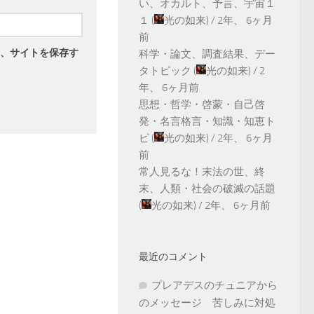
い、オカルト、予言、宇宙１
１
(
光の如来
) /
2年、 6ヶ月
前
、サイトを保存す
科学・論文、調査結果、デー
タトピック
(
光の如来
) /
2
年、 6ヶ月前
思想・哲学・啓蒙・自己啓
発・名言格言・知識・知恵ト
ピ
(
光の如来
) /
2年、 6ヶ月
前
常人見るな！末法の世、終
末、人類・社会の破滅の話題
(
光の如来
) /
2年、 6ヶ月前
最近のコメント
プレアデスのチュニアから
のメッセージ 苦しみに対処