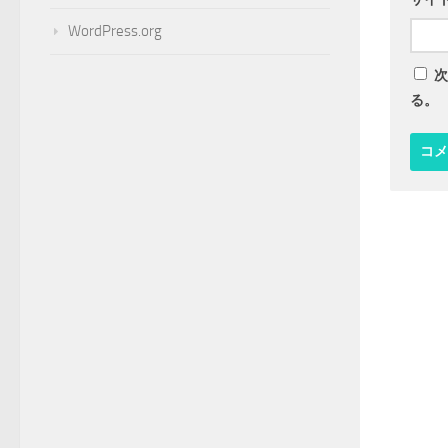
WordPress.org
次
る。