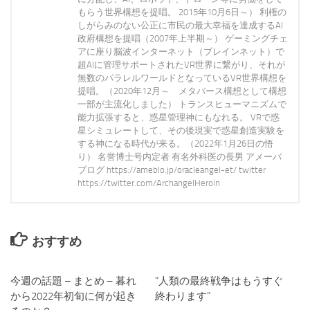
もらう世界構想を提唱。 2015年10月6日～） 利権の
しがらみのない公正に市民の最大幸福を達成するAI
政府構想を提唱（2007年上半期～） ゲーミングチェ
アに座り脳波インターネット（ブレインネット）で
超AIに管理サポートされたVR世界に繋がり、それが
無数のパラレルワールドとなっているVR世界構想を
提唱。（2020年12月～ メタバース構想として構想
一部が主流化しました） トランスヒューマニズムで
能力拡張すると、惑星管理神にもなれる。 VRで惑
星シミュレートして、その後現実で惑星創造実験を
する神になる時代が来る。（2022年1月26日の悟
り） 名誉博士号内定者 有名外科医の長男 アメーバ
ブログ https://ameblo.jp/oracleangel-et/ twitter
https://twitter.com/ArchangelHeroin
おすすめ
今週の話題 – まとめ – 暮れ
0
”人類の最終戦争はもうすぐ
0
から2022年初旬に何が起き
終わります”