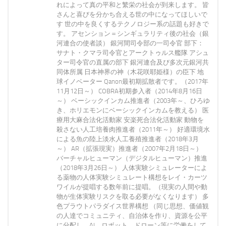
れによって真の平和と繁栄の社会が到来します。 皆
さんと喜びを分かち合える世の中になってほしいで
す 世の中を良くするテクノロジー系の話題も好きで
す。 アセンション＝シンギュラリティ後の社会（銀
河連合の使者談） 銀河間司令部の一司令官 部下：
サナト・クマラ司令官とアークトゥルス艦隊 アシュ
ター司令官の直属の部下 銀河連合及び多次元銀河共
同体所属 日本神界の神（木花咲耶姫様）の臣下 地
球イノベーター Qanon最初期拡散者です。（2017年
11月12日～） COBRA初期参入者（2014年8月16日
～） ベーシックインカム推進者（2003年～、ひろゆ
き、ホリエモンにベーシックインカムを教える） 医
療用大麻合法化活動家 安楽死合法化活動家 動物を
殺さない人工培養肉推進者（2011年～） 好適環境水
による魚の陸上淡水人工養殖推進者（2018年3月
～） AR（拡張現実）推進者（2007年2月18日～）
バーチャルヒューマン（デジタルヒューマン）推進
（2018年3月26日～） 人体実験シミュレーターによ
る薬物の人体実験シミュレート構想をレイ・カーツ
ワイルが提唱する数年前に提唱。（現実の人間や動
物が生体実験リスクを取る必要がなくなります） 多
色プラウトパラダイス世界構想 （同じ思想、価値観
の人達でコミュニティ、自治体を作り、資源を公平
に分配し、AI、ロボット、ドローン等に労働をして