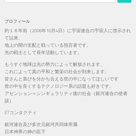
索:
プロフィール
約１６年前（2006年10月4日）に宇宙連合の宇宙人に啓示され
て以来、
地上の闇の支配と戦っている預言者です。
光の戦士として長年活動しています。
もうすぐ地球は光の勢力によって解放されます。
これによって真の平和と繁栄の社会が到来します。
皆さんと喜びを分かち合える世の中になってほしいです
世の中を良くするテクノロジー系の話題も好きです。
アセンション＝シンギュラリティ後の社会（銀河連合の使者
談）
ETコンタクティ
銀河連合及び多次元銀河共同体所属
日本神界の神の臣下