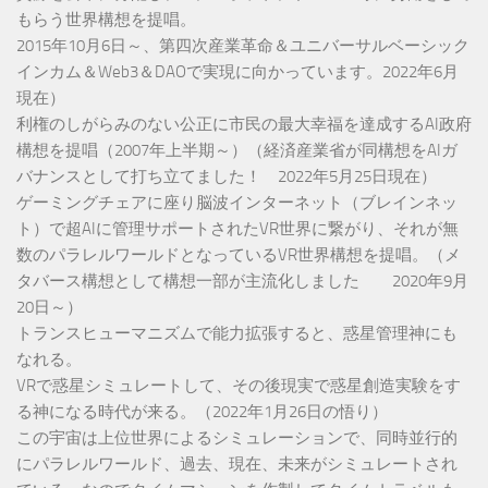
もらう世界構想を提唱。
2015年10月6日～、第四次産業革命＆ユニバーサルベーシック
インカム＆Web3＆DAOで実現に向かっています。2022年6月
現在）
利権のしがらみのない公正に市民の最大幸福を達成するAI政府
構想を提唱（2007年上半期～）（経済産業省が同構想をAIガ
バナンスとして打ち立てました！ 2022年5月25日現在）
ゲーミングチェアに座り脳波インターネット（ブレインネッ
ト）で超AIに管理サポートされたVR世界に繋がり、それが無
数のパラレルワールドとなっているVR世界構想を提唱。（メ
タバース構想として構想一部が主流化しました 2020年9月
20日～）
トランスヒューマニズムで能力拡張すると、惑星管理神にも
なれる。
VRで惑星シミュレートして、その後現実で惑星創造実験をす
る神になる時代が来る。（2022年1月26日の悟り）
この宇宙は上位世界によるシミュレーションで、同時並行的
にパラレルワールド、過去、現在、未来がシミュレートされ