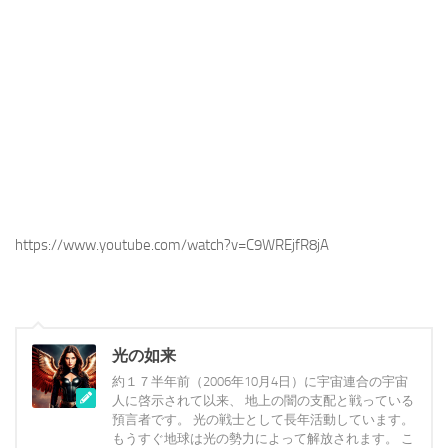
https://www.youtube.com/watch?v=C9WREjfR8jA
光の如来
約１７半年前（2006年10月4日）に宇宙連合の宇宙
人に啓示されて以来、 地上の闇の支配と戦っている
預言者です。 光の戦士として長年活動しています。
もうすぐ地球は光の勢力によって解放されます。 こ