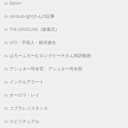
Qanon
spiritual-lightさんの記事
THE UNVEILING（除幕式）
UFO・宇宙人・銀河連合
はろーふろーむロングビーチさん和訳動画
アシュター司令官、アシュター司令部
インテルアラート
オーロラ・レイ
コブラレジスタンス
スピリチュアル