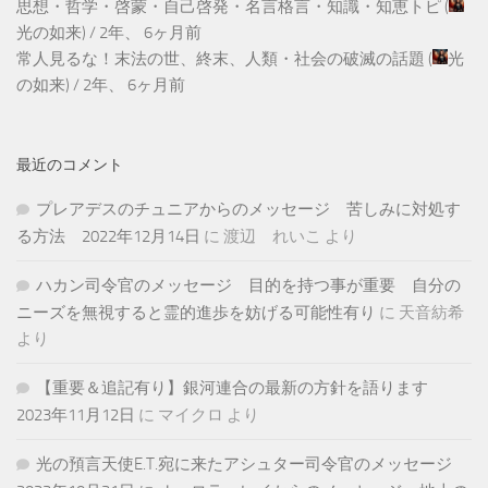
思想・哲学・啓蒙・自己啓発・名言格言・知識・知恵トピ
(
光の如来
) /
2年、 6ヶ月前
常人見るな！末法の世、終末、人類・社会の破滅の話題
(
光
の如来
) /
2年、 6ヶ月前
最近のコメント
プレアデスのチュニアからのメッセージ 苦しみに対処す
る方法 2022年12月14日
に
渡辺 れいこ
より
ハカン司令官のメッセージ 目的を持つ事が重要 自分の
ニーズを無視すると霊的進歩を妨げる可能性有り
に
天音紡希
より
【重要＆追記有り】銀河連合の最新の方針を語ります
2023年11月12日
に
マイクロ
より
光の預言天使E.T.宛に来たアシュター司令官のメッセージ