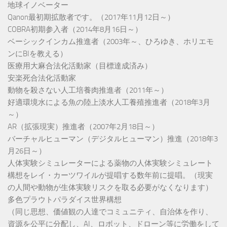
地球イノベーター
Qanon最初期拡散者です。（2017年11月12日～）
COBRA初期参入者（2014年8月16日～）
ベーシックインカム推進者（2003年～、ひろゆき、ホリエモ
ンにBIを教える）
医療用大麻合法化活動家（目標達成済み）
安楽死合法化活動家
動物を殺さない人工培養肉推進者（2011年～）
好適環境水による魚の陸上淡水人工養殖推進者（2018年3月
～）
AR（拡張現実）推進者（2007年2月18日～）
バーチャルヒューマン（デジタルヒューマン）推進（2018年3
月26日～）
人体実験シミュレーターによる薬物の人体実験シミュレート
構想をレイ・カーツワイルが提唱する数年前に提唱。（現実
の人間や動物が生体実験リスクを取る必要がなくなります）
多色プラウトパラダイス世界構想
（同じ思想、価値観の人達でコミュニティ、自治体を作り、
資源を公平に分配し、AI、ロボット、ドローン等に労働をして