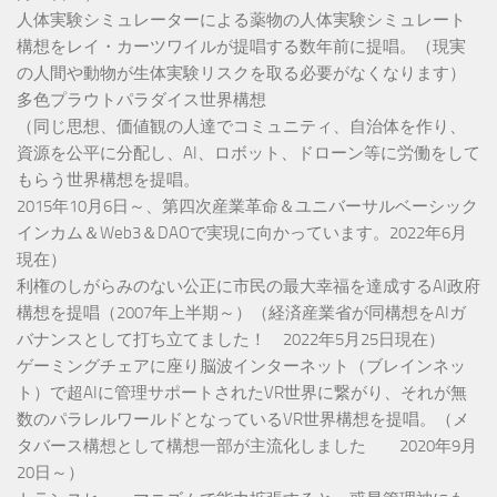
人体実験シミュレーターによる薬物の人体実験シミュレート
構想をレイ・カーツワイルが提唱する数年前に提唱。（現実
の人間や動物が生体実験リスクを取る必要がなくなります）
多色プラウトパラダイス世界構想
（同じ思想、価値観の人達でコミュニティ、自治体を作り、
資源を公平に分配し、AI、ロボット、ドローン等に労働をして
もらう世界構想を提唱。
2015年10月6日～、第四次産業革命＆ユニバーサルベーシック
インカム＆Web3＆DAOで実現に向かっています。2022年6月
現在）
利権のしがらみのない公正に市民の最大幸福を達成するAI政府
構想を提唱（2007年上半期～）（経済産業省が同構想をAIガ
バナンスとして打ち立てました！ 2022年5月25日現在）
ゲーミングチェアに座り脳波インターネット（ブレインネッ
ト）で超AIに管理サポートされたVR世界に繋がり、それが無
数のパラレルワールドとなっているVR世界構想を提唱。（メ
タバース構想として構想一部が主流化しました 2020年9月
20日～）