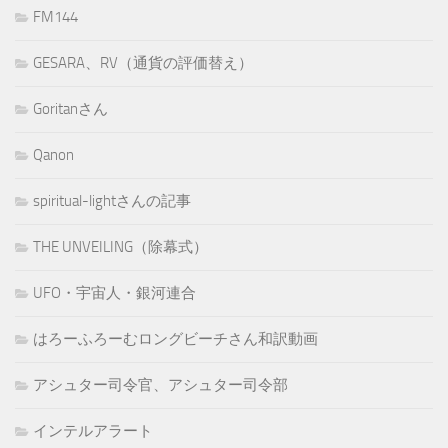
FM144
GESARA、RV（通貨の評価替え）
Goritanさん
Qanon
spiritual-lightさんの記事
THE UNVEILING（除幕式）
UFO・宇宙人・銀河連合
はろーふろーむロングビーチさん和訳動画
アシュター司令官、アシュター司令部
インテルアラート