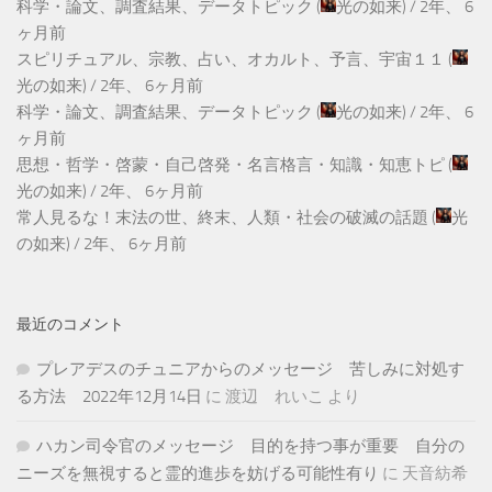
科学・論文、調査結果、データトピック
(
光の如来
) /
2年、 6
ヶ月前
スピリチュアル、宗教、占い、オカルト、予言、宇宙１１
(
光の如来
) /
2年、 6ヶ月前
科学・論文、調査結果、データトピック
(
光の如来
) /
2年、 6
ヶ月前
思想・哲学・啓蒙・自己啓発・名言格言・知識・知恵トピ
(
光の如来
) /
2年、 6ヶ月前
常人見るな！末法の世、終末、人類・社会の破滅の話題
(
光
の如来
) /
2年、 6ヶ月前
最近のコメント
プレアデスのチュニアからのメッセージ 苦しみに対処す
る方法 2022年12月14日
に
渡辺 れいこ
より
ハカン司令官のメッセージ 目的を持つ事が重要 自分の
ニーズを無視すると霊的進歩を妨げる可能性有り
に
天音紡希