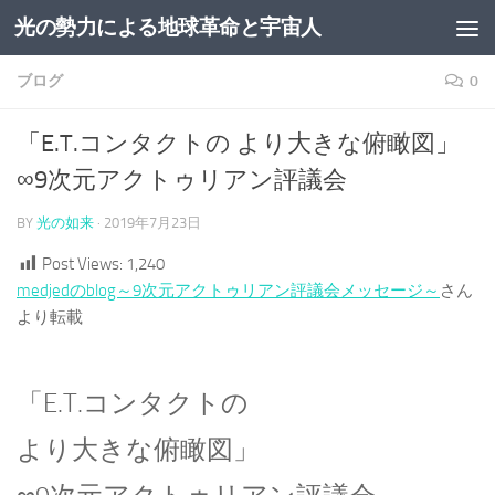
光の勢力による地球革命と宇宙人
コンテンツへスキップ
ブログ
0
「E.T.コンタクトの より大きな俯瞰図」
∞9次元アクトゥリアン評議会
BY
光の如来
·
2019年7月23日
Post Views:
1,240
medjedのblog～9次元アクトゥリアン評議会メッセージ～
さん
より転載
「E.T.コンタクトの
より大きな俯瞰図」