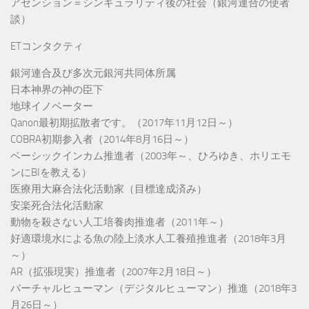
アセンション＝シンギュラリティ後の社会（銀河連合の使者
談）
ETコンタクティ
銀河連合及び多次元銀河共同体所属
日本神界の神の臣下
地球イノベーター
Qanon最初期拡散者です。（2017年11月12日～）
COBRA初期参入者（2014年8月16日～）
ベーシックインカム推進者（2003年～、ひろゆき、ホリエモ
ンにBIを教える）
医療用大麻合法化活動家（目標達成済み）
安楽死合法化活動家
動物を殺さない人工培養肉推進者（2011年～）
好適環境水による魚の陸上淡水人工養殖推進者（2018年3月
～）
AR（拡張現実）推進者（2007年2月18日～）
バーチャルヒューマン（デジタルヒューマン）推進（2018年3
月26日～）