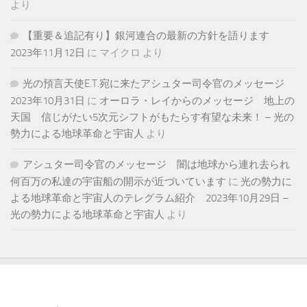
より
【重要＆追記有り】銀河連合の最新の方針を語ります
2023年11月12日
に
マイクロ
より
光の預言天使E.T.宛に来たアシュター司令官のメッセージ
2023年10月31日
に
オーロラ・レイからのメッセージ 地上の
天国 信じがたい5次元シフトがもたらす有望な未来！ – 光の
勢力による地球革命と宇宙人
より
アシュター司令官のメッセージ 闇は地球から連れ去られ
何百万の私達の宇宙船の開示が近づいています
に
光の勢力に
よる地球革命と宇宙人のテレグラム紹介 2023年10月29日 –
光の勢力による地球革命と宇宙人
より