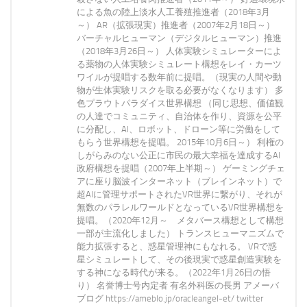
による魚の陸上淡水人工養殖推進者（2018年3月
～） AR（拡張現実）推進者（2007年2月18日～）
バーチャルヒューマン（デジタルヒューマン）推進
（2018年3月26日～） 人体実験シミュレーターによ
る薬物の人体実験シミュレート構想をレイ・カーツ
ワイルが提唱する数年前に提唱。（現実の人間や動
物が生体実験リスクを取る必要がなくなります） 多
色プラウトパラダイス世界構想 （同じ思想、価値観
の人達でコミュニティ、自治体を作り、資源を公平
に分配し、AI、ロボット、ドローン等に労働をして
もらう世界構想を提唱。 2015年10月6日～） 利権の
しがらみのない公正に市民の最大幸福を達成するAI
政府構想を提唱（2007年上半期～） ゲーミングチェ
アに座り脳波インターネット（ブレインネット）で
超AIに管理サポートされたVR世界に繋がり、それが
無数のパラレルワールドとなっているVR世界構想を
提唱。（2020年12月～ メタバース構想として構想
一部が主流化しました） トランスヒューマニズムで
能力拡張すると、惑星管理神にもなれる。 VRで惑
星シミュレートして、その後現実で惑星創造実験を
する神になる時代が来る。（2022年1月26日の悟
り） 名誉博士号内定者 有名外科医の長男 アメーバ
ブログ https://ameblo.jp/oracleangel-et/ twitter