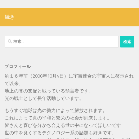
続き
検
索:
プロフィール
約１６年前（2006年10月4日）に宇宙連合の宇宙人に啓示され
て以来、
地上の闇の支配と戦っている預言者です。
光の戦士として長年活動しています。
もうすぐ地球は光の勢力によって解放されます。
これによって真の平和と繁栄の社会が到来します。
皆さんと喜びを分かち合える世の中になってほしいです
世の中を良くするテクノロジー系の話題も好きです。