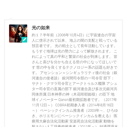
光の如来
約１７半年前（2006年10月4日）に宇宙連合の宇宙
人に啓示されて以来、 地上の闇の支配と戦っている
預言者です。 光の戦士として長年活動しています。
もうすぐ地球は光の勢力によって解放されます。 こ
れによって真の平和と繁栄の社会が到来します。 皆
さんと喜びを分かち合える世の中になってほしいで
す 世の中を良くするテクノロジー系の話題も好きで
す。 アセンション＝シンギュラリティ後の社会（銀
河連合の使者談） 銀河間司令部の一司令官 部下：
サナト・クマラ司令官とアークトゥルス艦隊 アシュ
ター司令官の直属の部下 銀河連合及び多次元銀河共
同体所属 日本神界の神（木花咲耶姫様）の臣下 地
球イノベーター Qanon最初期拡散者です。（2017年
11月12日～） COBRA初期参入者（2014年8月16日
～） ベーシックインカム推進者（2003年～、ひろゆ
き、ホリエモンにベーシックインカムを教える） 医
療用大麻合法化活動家 安楽死合法化活動家 動物を
殺さない人工培養肉推進者（2011年～） 好適環境水