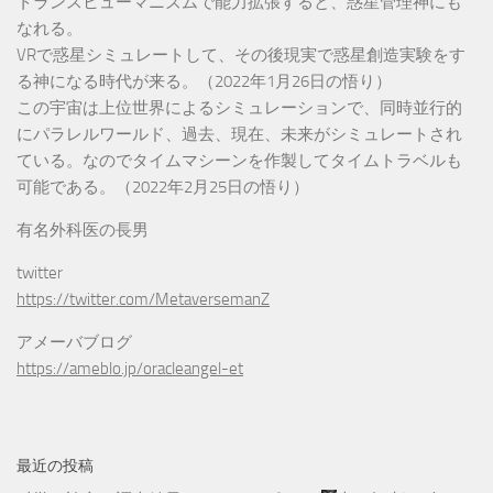
トランスヒューマニズムで能力拡張すると、惑星管理神にも
なれる。
VRで惑星シミュレートして、その後現実で惑星創造実験をす
る神になる時代が来る。（2022年1月26日の悟り）
この宇宙は上位世界によるシミュレーションで、同時並行的
にパラレルワールド、過去、現在、未来がシミュレートされ
ている。なのでタイムマシーンを作製してタイムトラベルも
可能である。（2022年2月25日の悟り）
有名外科医の長男
twitter
https://twitter.com/MetaversemanZ
アメーバブログ
https://ameblo.jp/oracleangel-et
最近の投稿