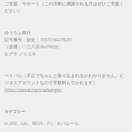
ご支援、サポート（この活動に感謝される方はぜひご支援く
ださい）
ゆうちょ銀行
記号番号：総合：10370-84078291
（普通：〇三八店 8407829）
ヒグチ ノリユキ
ペイパル（不正でちゃんと振り込まれるかわかりません、ビ
ジネスアカウントなので手数料も引かれます）
https://paypal.me/oracleangel/
カテゴリー
DNI、Lev、NEVA、P1、カバムール,